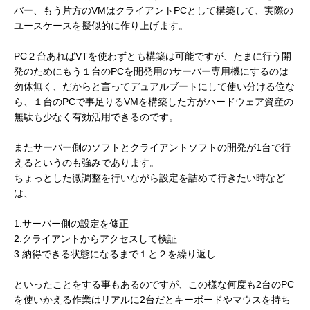
バー、もう片方のVMはクライアントPCとして構築して、実際の
ユースケースを擬似的に作り上げます。
PC２台あればVTを使わずとも構築は可能ですが、たまに行う開
発のためにもう１台のPCを開発用のサーバー専用機にするのは
勿体無く、だからと言ってデュアルブートにして使い分ける位な
ら、１台のPCで事足りるVMを構築した方がハードウェア資産の
無駄も少なく有効活用できるのです。
またサーバー側のソフトとクライアントソフトの開発が1台で行
えるというのも強みであります。
ちょっとした微調整を行いながら設定を詰めて行きたい時など
は、
1.サーバー側の設定を修正
2.クライアントからアクセスして検証
3.納得できる状態になるまで１と２を繰り返し
といったことをする事もあるのですが、この様な何度も2台のPC
を使いかえる作業はリアルに2台だとキーボードやマウスを持ち