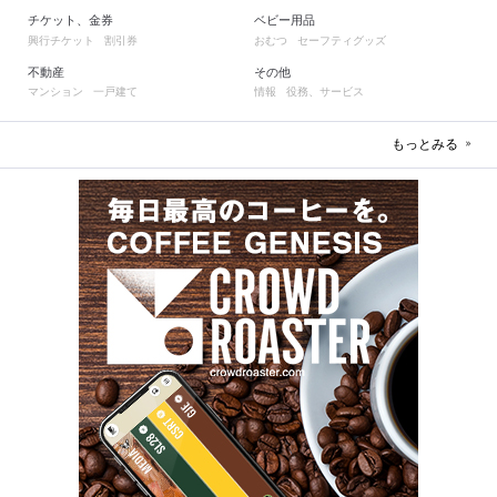
チケット、金券
ベビー用品
興行チケット
割引券
おむつ
セーフティグッズ
不動産
その他
マンション
一戸建て
情報
役務、サービス
もっとみる