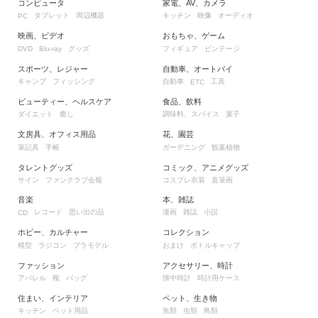
コンピュータ
家電、AV、カメラ
タブレット
周辺機器
キッチン
映像
オーディオ
PC
映画、ビデオ
おもちゃ、ゲーム
グッズ
フィギュア
ビンテージ
DVD
Blu-ray
スポーツ、レジャー
自動車、オートバイ
キャンプ
フィッシング
自動車
工具
ETC
ビューティー、ヘルスケア
食品、飲料
ダイエット
癒し
調味料、スパイス
菓子
文房具、オフィス用品
花、園芸
筆記具
手帳
ガーデニング
観葉植物
タレントグッズ
コミック、アニメグッズ
サイン
ファンクラブ会報
コスプレ衣装
直筆画
音楽
本、雑誌
レコード
思い出の品
漫画
雑誌
小説
CD
ホビー、カルチャー
コレクション
模型
ラジコン
プラモデル
おまけ
ボトルキャップ
ファッション
アクセサリー、時計
アパレル
靴
バッグ
懐中時計
時計用ケース
住まい、インテリア
ペット、生き物
キッチン
ペット用品
魚類
虫類
鳥類