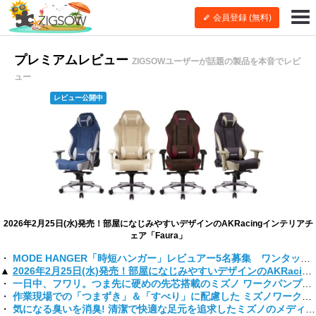
会員登録 (無料)
プレミアムレビュー
ZIGSOWユーザーが話題の製品を本音でレビ
ュー
レビュー公開中
レビュー公開中
レビュー公開中
レビュー公開中
レビュー公開中
レビュー公開中
レビュー公開中
レビュー公開中
2026年2月25日(水)発売！部屋になじみやすいデザインのAKRacingインテリアチ
ェア「Faura」
MODE HANGER「時短ハンガー」レビュアー5名募集 ワンタッチで掛け外しができて洋服が傷まない！
2026年2月25日(水)発売！部屋になじみやすいデザインのAKRacingインテリアチェア「Faura」
一日中、フワリ。つま先に硬めの先芯搭載のミズノ ワークパンプス「FITS R3」「FITS R1」
作業現場での「つまずき」＆「すべり」に配慮した ミズノワークシューズ「ALMIGHTY SU 51L BOA」新登場!
気になる臭いを消臭! 清潔で快適な足元を追求したミズノのメディカルシューズ「AIRFORT 2」