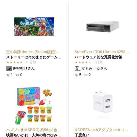
空の軌跡 the 1st [Steam版]空の軌跡 the 1st [Steam版]
StoreEver LTO6 Ultrium 6250 SASテープドライブ(内蔵型)StoreEver LTO6 Ultrium 6250 SASテープドライブ(内蔵型)
ストーリーはそのままにゲームシステムを現代化
ハードウェア的な冗長化対策
28分前
1日前
jive9821さん
かもみーるさん
1
0
5
2
ハズブロ(HASBRO) 約56g 8色入りレインボーカラーのプレイ・ドー、新学期用品、2才以上のプリスクールの子供向け、子供向けのアート&クラフト 粘土 ねんど、こどもの日、子供の日プレゼントハズブロ(HASBRO) 約56g 8色入りレインボーカラーのプレイ・ドー、新学期用品、2才以上のプリスクールの子供向け、子供向けのアート&クラフト...
UGREEN usbアダプタ usb コンセント AC式充電器 3.1A PSE認証済み 折りたたみ式プラグ 2ポートUGREEN usbアダプタ usb コンセント AC式充電器 3.1A PSE認証済み 折りたたみ式プラグ 2ポート
映画ちいかわ・人魚の島のひみつ 魅力的なビラン：セイレーンを造ってみた
丁度良い