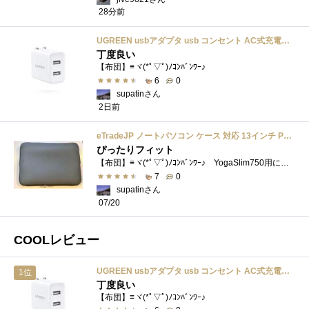
28分前
UGREEN usbアダプタ usb コンセント AC式充電器 3.1A PSE認証済み 折りたたみ式プラグ 2ポート
丁度良い
【布団】≡ヾ(*ﾟ▽ﾟ)ﾉｺﾝﾊﾞﾝﾜｰ♪
6
0
supatinさん
2日前
eTradeJP ノートパソコン ケース 対応 13インチ PC ノート MacBook Air M2/M1 2024軽量 耐衝撃 防水 全面保護 PC ケース 対応 ラップトップMacBook Air 13/Pro 14/Pro 13/iPad Pro 12.9 第5/4/3世代 タブレット インナーバッグ Surface/Laptopタブレット インナーバッグ (ダークグレー)
ぴったりフィット
【布団】≡ヾ(*ﾟ▽ﾟ)ﾉｺﾝﾊﾞﾝﾜｰ♪ YogaSlim750用に買ったケースが大き過ぎてMacBookPro15に丁度良くて、新たに買い直しました。今度はピ�...
7
0
supatinさん
07/20
COOLレビュー
UGREEN usbアダプタ usb コンセント AC式充電器 3.1A PSE認証済み 折りたたみ式プラグ 2ポート
1位
丁度良い
【布団】≡ヾ(*ﾟ▽ﾟ)ﾉｺﾝﾊﾞﾝﾜｰ♪