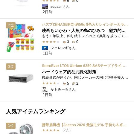
6
0
supatinさん
2日前
ハズブロ(HASBRO) 約56g 8色入りレインボーカラーのプレイ・ドー、新学期用品、2才以上のプリスクールの子供向け、子供向けのアート&クラフト 粘土 ねんど、こどもの日、子供の日プレゼント
2位
映画ちいかわ・人魚の島のひみつ 魅力的なビラン：セイレーンを造ってみた
もう１年以上、釣り銭トレイの上で異彩を放ってくれたミャクミャクのマグネット 映画ちいかわ人魚の島のひみつを鑑賞後、素敵なビランのセイ...
3
0
フェレンギさん
1日前
StoreEver LTO6 Ultrium 6250 SASテープドライブ(内蔵型)
3位
ハードウェア的な冗長化対策
接続形式が違うが、同じメーカーの同じ型番を導入しています。製品としてのレビューは下記の方で行っています。いざ使おうとしたときに故障�...
5
2
かもみーるさん
1日前
人気アイテムランキング
携帯扇風機【Jacess 2020 最強モデル 手持ち＆卓上＆モバイルバッテリー3WAY タービンエンジン採用 大風量＆超サイレント】 LG5200mAh 大容量バッテリー採用 熱中症対策 小型 携帯 ミニ 6段階調節 折り畳みスタンド機能 意匠登録
1位
(2人)