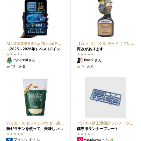
ALLDOCUBE iPlay 70 mini Pro 8.4インチ タブレット MediaTek Dimensity MT8791ALLDOCUBE iPlay 70 mini Pro 8.4インチ タブレット MediaTek Dimensity MT8791
【コ メ リ】 クル ザード ｜プレミアム かんたんワックススプレー｜最高クラスの撥水＆極艶仕上げ｜全車色対応／洗車後スプレーでツヤ復活｜ C R U Z A R D 洗車【コ メ リ】 クル ザード ｜プレミアム かんたんワックススプレー｜最高クラスの撥水＆極艶仕上げ｜全車色対応／洗車後スプレーでツヤ復活｜ C...
（2025～2026年）ベスト8インチクラスタブレット
深みがあります
cybercatさん
kaerkiさん
12
0
9
0
ゼリエース ゼラチンパウダー緑 450gゼリエース ゼラチンパウダー緑 450g
バンダイ新工場限定ランナープレート：ガンダムバンダイ新工場限定ランナープレート：ガンダム
粉ゼラチンを使って 美味しいコーヒーゼリーを
僕専用ランナープレート
フェレンギさん
yasukawaさん