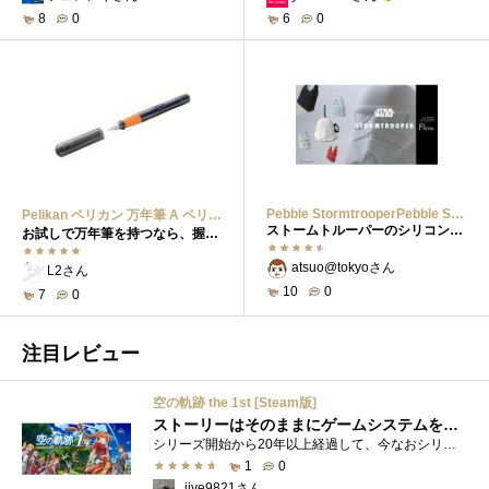
8
0
6
0
Pebble StormtrooperPebble Stormtrooper
Pelikan ペリカン 万年筆 A ペリカーノ ジュニアアンセラサイト 正規輸入品Pelikan ペリカン 万年筆 A ペリカーノ ジュニアアンセラサイト 正規輸入品
ストームトルーパーのシリコンケースに入ったエコバッグ
お試しで万年筆を持つなら、握り方も学べるのでピッタリかも。
atsuo@tokyoさん
L2さん
10
0
7
0
注目レビュー
空の軌跡 the 1st [Steam版]
ストーリーはそのままにゲームシステムを現代化
シリーズ開始から20年以上経過して、今なおシリーズの完結が見えてこない日本ファルコムのストーリーRPG、「英雄伝説軌跡シリーズ」。シリーズ...
1
0
jive9821さん