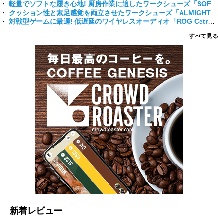
軽量でソフトな履き心地! 厨房作業に適したワークシューズ「SOFPON」登場!!
クッション性と素足感覚を両立させたワークシューズ「ALMIGHTY TDⅡ 11L」で快適に過ごせます!
対戦型ゲームに最適! 低遅延のワイヤレスオーディオ「ROG Cetra True Wireless」
すべて見る
新着レビュー