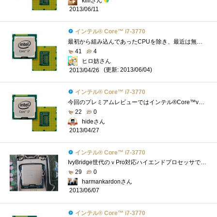
kilifさん
2013/06/11
インテル® Core™ i7-3770
最初から組み込んであったCPUを除き、最近は無印購入したり、レビューさせて頂きませんでしたので、初の、無印CPUになります。とゆうことで、�...
41
4
ヒロ妨さん
(更新: 2013/06/04)
2013/04/26
インテル® Core™ i7-3770
今回のプレミアムレビューではインテル®Core™vPro™のレビューと言うことで、まず自分では買わないであろう無印を手に入れました軽く見ていき�...
22
0
hideさん
2013/04/27
インテル® Core™ i7-3770
IvyBridge世代のｖPro対応ハイエンドプロセッサです．４コア/８スレッドで，iGPUとしてHD4000を内蔵しています．IvyBridge世代のハイエンドプロセッサは...
29
0
harmankardonさん
2013/06/07
インテル® Core™ i7-3770