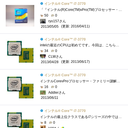
インテル® Core™ i7-3770
「『インテル(R)Core(TM)vPro(TM)プロセッサー・ファミリー』の謎を解き明かせ！」のレビュー用に頂いたCPU。LGA1155対応。 動作周波数3.4GHz、ターボ・�...
50
0
ryo157さん
(更新: 2016/04/11)
2013/05/05
インテル® Core™ i7-3770
intelの最近のCPUは初めてです。今回は、こちらのレビュー完成は必須条件では有りませんが、取りあえず組み上げたのでその動作検証の意味も含め...
34
0
CLWさん
(更新: 2013/06/17)
2013/04/28
インテル® Core™ i7-3770
インテルCorevProプロセッサー・ファミリー謎解きレビューのレビュー用CPUです。意外と大きい箱で到着 我が家の検疫隊長のチェックをうけていま�...
16
0
Addlerさん
2013/06/11
インテル® Core™ i7-3770
インテルの最上位クラスであるi7シリーズの中ではもっともスタンダードなCPUでしょうか。Zigsowをやっている人にはKつきの倍率フリー版がメジャ�...
8
0