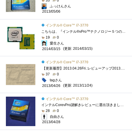
33
0
ふっけんさん
2013/05/06
インテル® Core™ i7-3770
こちらは、『インテル®vPro™テクノロジー５つの謎』で頂いたインテル®Core™i7-3770です。CPUクーラーの下にあります（笑）私のメインPCのCPUがイ�...
19
0
愛生さん
(更新: 2014/03/15)
2014/03/15
インテル® Core™ i7-3770
【更新履歴】2013.04.26Fri.:レビューアップ2013.06.06Thu.:コア温度に関して追記2013.06.15Sat.:リンク追加＆レビュー改良 「謎解き」の方は以下のリン�...
37
0
tagさん
(更新: 2013/11/24)
2013/04/26
インテル® Core™ i7-3770
インテルCorevPro謎解きレビューに選出頂きました。謎解きレビューが難航中なので、パーツのレビューを書いて現実逃避中です(^^ゞさて、今回はCPU...
28
0
自由さん
2013/04/28