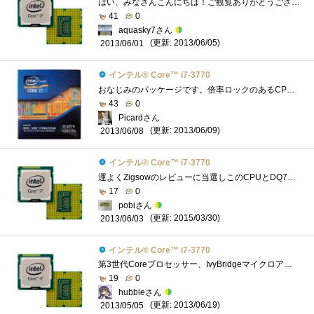
はい、みなさんこんにちは！ご観覧ありがとうございます。今回は、「IntelCorei7-3770」をご紹介したいと思います。 ☆こいつとの運命的な出会い�...
41
0
aquasky7さん
(更新: 2013/06/05)
2013/06/01
インテル® Core™ i7-3770
おなじみのパッケージです。倍率ロックのあるCPUは、Core2QuadQ6600以来なので、実に6年ぶりです。しかも、バンドルされているCPUクーラーを使った�...
43
0
Picardさん
(更新: 2013/06/09)
2013/06/08
インテル® Core™ i7-3770
運よくZigsowのレビューに当選しこのCPUとDQ77MKにてレビューをしました。 Corei7自体はMacBookProに搭載されているので使ったことはあるのですがノー�...
17
0
pobiさん
(更新: 2015/03/30)
2013/06/03
インテル® Core™ i7-3770
第3世代Coreプロセッサー、IvyBridgeマイクロアーキテクチャ採用のCPUExtremeEditionを除けば、デスクトップ向けIvyBridgeでは第2位の性能を誇るCPUです。201...
19
0
hubbleさん
(更新: 2013/06/19)
2013/05/05