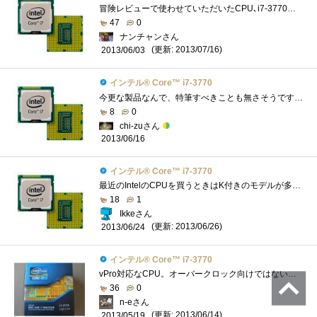
冒険レビューで使わせていただいたCPU､i7-3770です｡これのK付きを持ってるので､レビューをするまでただの無印と思ってました｡スペック自体は...
47
0
ナンチャンさん
(更新: 2013/07/16)
2013/06/03
インテル® Core™ i7-3770
今更な製品なんで、特筆すべきことも無さそうですが。とりあえず、久しぶりにリテールクーラーで使ってみましたが、相変わらずというか、酷�...
8
0
chi-zuさん
2013/06/16
インテル® Core™ i7-3770
最近のIntelのCPUを買うときはK付きのモデルが多いのですが、こちらはKなしモデル。実際、K付きモデルを買ってもオーバークロックとかはあまりや...
18
1
Ikkeさん
(更新: 2013/06/26)
2013/06/24
インテル® Core™ i7-3770
vPro対応なCPU。オーバークロック向けではないようですが、高性能なので快適です。vProPCの構成OS:CPU:IntelCorei7-3770マザーボード:メモリー:16GBSSD:電源:...
36
0
n-eさん
(更新: 2013/06/14)
2013/05/19