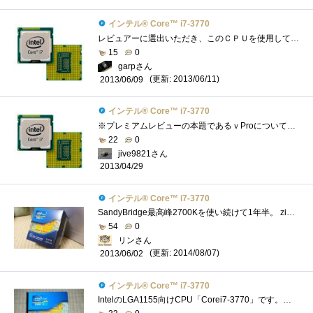
インテル® Core™ i7-3770
レビュアーに選出いただき、このＣＰＵを使用して、Intelさんがこっそり(？)と仕込んだ数々の便利な機能についてレビューをさせていただきまし�...
15
0
garpさん
(更新: 2013/06/11)
2013/06/09
インテル® Core™ i7-3770
※プレミアムレビューの本題であるｖProについては別途グループ別の発表となりますので、今回はあくまでこのCPU自体についてのレビューとさせ�...
22
0
jive9821さん
2013/04/29
インテル® Core™ i7-3770
SandyBridge最高峰2700Kを使い続けて1年半。 zigsowのおものだちはIvyBridgeへ移行する中、 自分はSandyBridgeを使い続けてきましたがついにIvyBridgeを手にす...
54
0
リンさん
(更新: 2014/08/07)
2013/06/02
インテル® Core™ i7-3770
IntelのLGA1155向けCPU「Corei7-3770」です。インテルCorevProレビューのレビュー品の1つです(；=ﾟωﾟ)=３３３【モデルナンバー(実クロック)】Corei7-3770/3.4G...