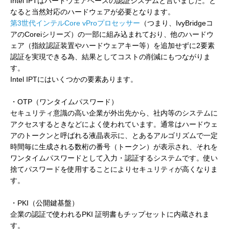
Intel IPTはハードウェアベースの認証システムと言いました。と
なると当然対応のハードウェアが必要となります。
第3世代インテルCore vProプロセッサー
（つまり、IvyBridgeコ
アのCoreiシリーズ）の一部に組み込まれており、他のハードウ
ェア（指紋認証装置やハードウェアキー等）を追加せずに2要素
認証を実現できる為、結果としてコストの削減にもつながりま
す。
Intel IPTにはいくつかの要素あります。
・OTP（ワンタイムパスワード）
セキュリティ意識の高い企業が外出先から、社内等のシステムに
アクセスするときなどによく使われています。通常はハードウェ
アのトークンと呼ばれる液晶表示に、とあるアルゴリズムで一定
時間毎に生成される数桁の番号（トークン）が表示され、それを
ワンタイムパスワードとして入力・認証するシステムです。使い
捨てパスワードを使用することによりセキュリティが高くなりま
す。
・PKI（公開鍵基盤）
企業の認証で使われるPKI 証明書もチップセットに内蔵されま
す。