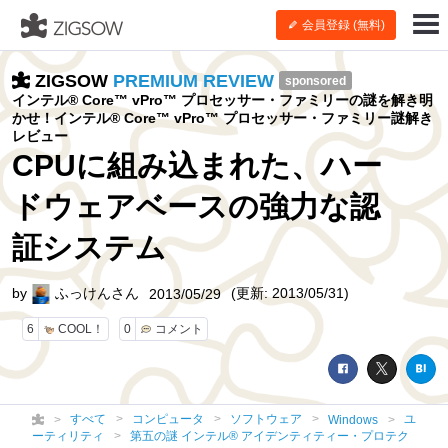
会員登録 (無料)
ZIGSOW
PREMIUM REVIEW
sponsored
インテル® Core™ vPro™ プロセッサー・ファミリーの謎を解き明
かせ！インテル® Core™ vPro™ プロセッサー・ファミリー謎解き
レビュー
CPUに組み込まれた、ハー
ドウェアベースの強力な認
証システム
by
ふっけんさん
(更新: 2013/05/31)
2013/05/29
6
COOL！
0
コメント
すべて
コンピュータ
ソフトウェア
ユ
Windows
ーティリティ
第五の謎 インテル® アイデンティティー・プロテク