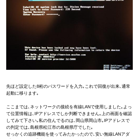
先ほど設定した8桁のパスワードを入力｡これで回復が出来､通常
起動に移ります｡
ここまでは､ネットワークの接続を有線LANで使用しました｡よっ
て位置情報は､IPアドレスでしか判断できません｡上の画面を確認
してみて下さい｡私の住んでるのは､岡山県岡山市｡IPアドレスで
の判定では､島根県松江市の島根県庁でした｡
せっかくの追跡機能を使ってみたかったので､安い無線LANアダ