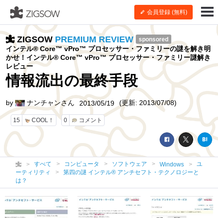
会員登録 (無料)
ZIGSOW
PREMIUM REVIEW
sponsored
インテル® Core™ vPro™ プロセッサー・ファミリーの謎を解き明
かせ！インテル® Core™ vPro™ プロセッサー・ファミリー謎解き
レビュー
情報流出の最終手段
by
ナンチャンさん
(更新: 2013/07/08)
2013/05/19
15
COOL！
0
コメント
すべて
コンピュータ
ソフトウェア
ユ
Windows
ーティリティ
第四の謎 インテル® アンチセフト・テクノロジーと
は？