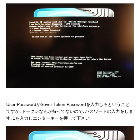
User PasswordかSever Token Passwordを入力しろということ
ですが､トークンなんか持ってないので､パスワードの入力をしま
す｡1を入力しエンターキーを押して下さい｡