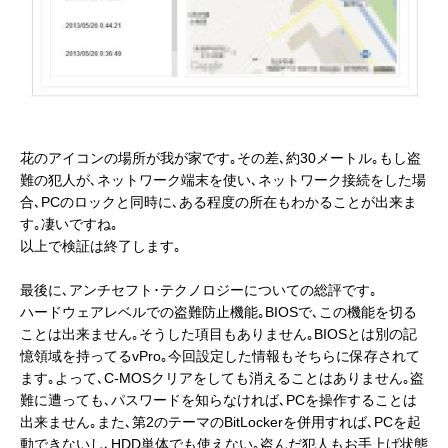
花のアイコンの場所が我が家です｡その差､約30メートル｡もし盗
難の犯人が､ネットワーク端末を使い､ネットワーク接続をした場
合､PCのロックと同時に､ある程度の所在もわかることが出来ま
す｡凄いですね｡
以上で検証は終了します｡
最後に､アンチセフト･テクノロジーについての総評です｡
ハードウェアレベルでの盗難防止機能｡BIOSで､この機能を切る
ことは出来ません｡そうした項目もありません｡BIOSとは別の記
憶領域を持ってるvPro｡今回設定した情報もそちらに保存されて
ます｡よって､C-MOSクリアをしても消えることはありません｡盗
難に遭っても､パスワードを知らなければ､PCを操作することは
出来ません｡また､第2のテーマのBitLockerを併用すれば､PCを起
動できないし､HDD単体でも使えない｡盗んだ犯人もお手上げ状態