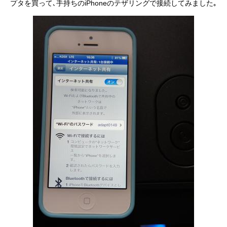
プタを買って､手持ちのiPhoneのテザリングで接続してみました｡