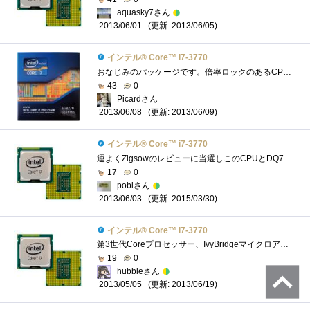
aquasky7さん
(更新: 2013/06/05)
2013/06/01
インテル® Core™ i7-3770
おなじみのパッケージです。倍率ロックのあるCPUは、Core2QuadQ6600以来なので、実に6年ぶりです。しかも、バンドルされているCPUクーラーを使った�...
43
0
Picardさん
(更新: 2013/06/09)
2013/06/08
インテル® Core™ i7-3770
運よくZigsowのレビューに当選しこのCPUとDQ77MKにてレビューをしました。 Corei7自体はMacBookProに搭載されているので使ったことはあるのですがノー�...
17
0
pobiさん
(更新: 2015/03/30)
2013/06/03
インテル® Core™ i7-3770
第3世代Coreプロセッサー、IvyBridgeマイクロアーキテクチャ採用のCPUExtremeEditionを除けば、デスクトップ向けIvyBridgeでは第2位の性能を誇るCPUです。201...
19
0
hubbleさん
(更新: 2013/06/19)
2013/05/05