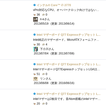
インテル® Core™ i7-3770
vPro対応なCPU。オーバークロック向けではないようですが、高性能なので快適です。vProPCの構成OS:CPU:IntelCorei7-3770マザーボード:メモリー:16GBSSD:電源:...
36
0
n-eさん
(更新: 2013/06/14)
2013/05/19
Intel マザーボード Q77 Expressチップセット LGA1155 BOXDQ77MK 【Micro-ATX】
Intel純正のマザーボード。MicroATXフォームファクタを採用した一見普通のマザーボードだが、単品販売のマザーとしては珍しいQ77チップセットを搭�...
30
4
下小川さん
(更新: 2013/07/08)
2013/07/04
Intel マザーボード Q77 Expressチップセット LGA1155 BOXDQ77MK 【Micro-ATX】
IntelマザーボードQ77ExpressチップセットLGA1155BOXDQ77MK 「『インテル(R)Core(TM)vPro(TM)プロセッサー・ファミリー』の謎を解き明かせ！」 レビュー用に�...
51
0
リンさん
(更新: 2016/06/16)
2013/06/08
Intel マザーボード Q77 Expressチップセット LGA1155 BOXDQ77MK 【Micro-ATX】
intelマザーは2枚目です。昔Atom搭載のintelマザーを使っていましたがBIOSがじゃじゃ馬で大変でした。 今回運よくレビューに当選しこのマザーボー�...
20
0