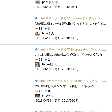
pobiさん
(更新: 2015/03/31)
2013/06/03
Intel マザーボード Q77 Expressチップセット LGA1155 BOXDQ77MK 【Micro-ATX】
我が家に初インテル製M/Bがやってきましたそうです、プレミアムレビューに選出されたからです今思うと、これだけ作っていながら、なぜ1台もイ�...
38
8
hideさん
(更新: 2020/06/06)
2013/04/26
Intel マザーボード Q77 Expressチップセット LGA1155 BOXDQ77MK 【Micro-ATX】
これまで組んで来た殆どのPCが、インテルCPUなのに、これまでインテル製マザーボードを使ったことがありませんでした。安心感はあるものの、機...
23
2
Picardさん
(更新: 2013/06/09)
2013/06/09
Intel マザーボード Q77 Expressチップセット LGA1155 BOXDQ77MK 【Micro-ATX】
Intel®M/Bは初めてです。今回は、こちらのレビュー完成は必須条件では有りませんが、取りあえず組み上げたのでその動作検証の意味も含めて少し�...
42
0
CLWさん
(更新: 2013/06/17)
2013/04/29