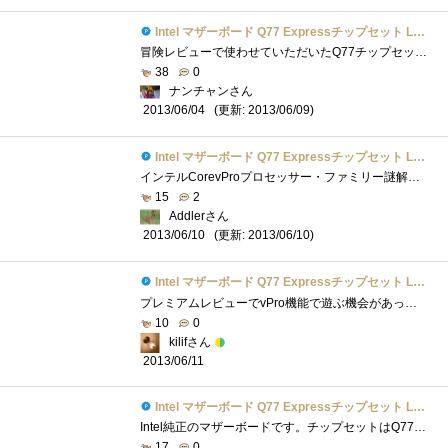
Intel マザーボード Q77 Expressチップセット LGA1155 BOXDQ77MK 【Micro-ATX】
冒険レビューで使わせていただいたQ77チップセットのIntelDQ77MKです｡M-ATXマザーボードになります｡付属品は､バックパネル､SATAケーブル2本､DVI-D...
38
0
ナンチャンさん
(更新: 2013/06/09)
2013/06/04
Intel マザーボード Q77 Expressチップセット LGA1155 BOXDQ77MK 【Micro-ATX】
インテルCorevProプロセッサー・ファミリー謎解きレビューのレビュー用マザーボードです。意外と大きい箱で到着我が家の検疫隊長のチェックをう...
15
2
Addlerさん
(更新: 2013/06/10)
2013/06/10
Intel マザーボード Q77 Expressチップセット LGA1155 BOXDQ77MK 【Micro-ATX】
プレミアムレビューでvPro機能で遊ぶ機会があったためいろいろと活用できました。電源オフでも遠隔操作できたり、仮想マシンでPCIスロットにア�...
10
0
kilifさん
2013/06/11
Intel マザーボード Q77 Expressチップセット LGA1155 BOXDQ77MK 【Micro-ATX】
Intel純正のマザーボードです。チップセットはQ77。ZでもHでもなく、Q77。IntelのvPro機能に対応したチップセットQ77を搭載しています。vProについては...
17
0