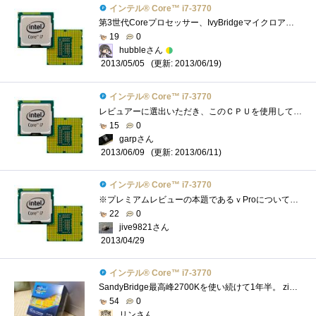
インテル® Core™ i7-3770
第3世代Coreプロセッサー、IvyBridgeマイクロアーキテクチャ採用のCPUExtremeEditionを除けば、デスクトップ向けIvyBridgeでは第2位の性能を誇るCPUです。201...
19
0
hubbleさん
(更新: 2013/06/19)
2013/05/05
インテル® Core™ i7-3770
レビュアーに選出いただき、このＣＰＵを使用して、Intelさんがこっそり(？)と仕込んだ数々の便利な機能についてレビューをさせていただきまし�...
15
0
garpさん
(更新: 2013/06/11)
2013/06/09
インテル® Core™ i7-3770
※プレミアムレビューの本題であるｖProについては別途グループ別の発表となりますので、今回はあくまでこのCPU自体についてのレビューとさせ�...
22
0
jive9821さん
2013/04/29
インテル® Core™ i7-3770
SandyBridge最高峰2700Kを使い続けて1年半。 zigsowのおものだちはIvyBridgeへ移行する中、 自分はSandyBridgeを使い続けてきましたがついにIvyBridgeを手にす...
54
0
リンさん