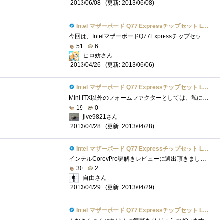
(更新: 2013/06/08)
2013/06/08
Intel マザーボード Q77 Expressチップセット LGA1155 BOXDQ77MK 【Micro-ATX】
今回は、IntelマザーボードQ77ExpressチップセットLGA1155BOXDQ77MK【Micro-ATX】のレビューです。外見大きさ比較ケース入りDVD-R、4枚分でした。Micro-ATXサイ�...
51
6
ヒロ妨さん
(更新: 2013/06/06)
2013/04/26
Intel マザーボード Q77 Expressチップセット LGA1155 BOXDQ77MK 【Micro-ATX】
Mini-ITX以外のフォームファクターとしては、私にとってかなり久しぶりとなるIntel純正マザーボードです。以前使ったのは確かOR840まで遡ると思い�...
19
0
jive9821さん
(更新: 2013/04/28)
2013/04/28
Intel マザーボード Q77 Expressチップセット LGA1155 BOXDQ77MK 【Micro-ATX】
インテルCorevPro謎解きレビューに選出頂きました。謎解きレビューが難航中なので、パーツのレビューを書いて現実逃避中です(^^ゞさて、今回レビ...
30
2
自由さん
(更新: 2013/04/29)
2013/04/29
Intel マザーボード Q77 Expressチップセット LGA1155 BOXDQ77MK 【Micro-ATX】