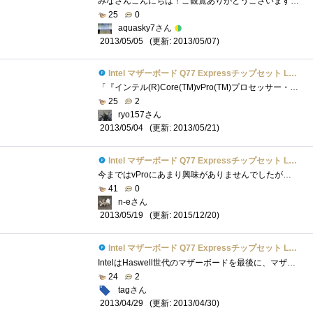
みなさんこんにちは！ご観覧ありがとうございます！今回は、「Q77ExpressLGA1155チップセットIntelDQ77MK」をご紹介します。 ・こいつとの運命的な出�...
25
0
aquasky7さん
(更新: 2013/05/07)
2013/05/05
Intel マザーボード Q77 Expressチップセット LGA1155 BOXDQ77MK 【Micro-ATX】
「『インテル(R)Core(TM)vPro(TM)プロセッサー・ファミリー』の謎を解き明かせ！」のレビュー用に頂いたマザーボード。LGA1155対応で、サイズはMicro-ATX...
25
2
ryo157さん
(更新: 2013/05/21)
2013/05/04
Intel マザーボード Q77 Expressチップセット LGA1155 BOXDQ77MK 【Micro-ATX】
今まではvProにあまり興味がありませんでしたが、使ってみるといろいろな事ができて面白いし、勉強になります。vProPCの構成OS:Windows8Pro64bitCPU:Intel...
41
0
n-eさん
(更新: 2015/12/20)
2013/05/19
Intel マザーボード Q77 Expressチップセット LGA1155 BOXDQ77MK 【Micro-ATX】
IntelはHaswell世代のマザーボードを最後に、マザーボード業界から撤退することが決まっているようなので、おそらくこれが私の使うであろう最後�...
24
2
tagさん
(更新: 2013/04/30)
2013/04/29