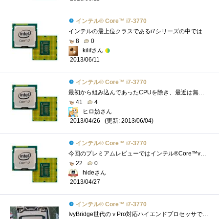
インテル® Core™ i7-3770
インテルの最上位クラスであるi7シリーズの中ではもっともスタンダードなCPUでしょうか。Zigsowをやっている人にはKつきの倍率フリー版がメジャ�...
8
0
kilifさん
2013/06/11
インテル® Core™ i7-3770
最初から組み込んであったCPUを除き、最近は無印購入したり、レビューさせて頂きませんでしたので、初の、無印CPUになります。とゆうことで、�...
41
4
ヒロ妨さん
(更新: 2013/06/04)
2013/04/26
インテル® Core™ i7-3770
今回のプレミアムレビューではインテル®Core™vPro™のレビューと言うことで、まず自分では買わないであろう無印を手に入れました軽く見ていき�...
22
0
hideさん
2013/04/27
インテル® Core™ i7-3770
IvyBridge世代のｖPro対応ハイエンドプロセッサです．４コア/８スレッドで，iGPUとしてHD4000を内蔵しています．IvyBridge世代のハイエンドプロセッサは...