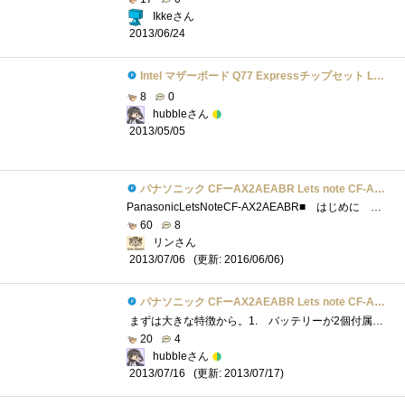
Ikkeさん
2013/06/24
Intel マザーボード Q77 Expressチップセット LGA1155 BOXDQ77MK 【Micro-ATX】
8
0
hubbleさん
2013/05/05
パナソニック CFーAX2AEABR Lets note CF-AX2シリーズ
PanasonicLetsNoteCF-AX2AEABR■ はじめに . 1か月にも及ぶ謎解きの末、私が所属しているチームIが 最優秀冒険チームに選ば...
60
8
リンさん
(更新: 2016/06/06)
2013/07/06
パナソニック CFーAX2AEABR Lets note CF-AX2シリーズ
まずは大きな特徴から。1. バッテリーが2個付属+小容量バッテリーも内蔵2. 360度回転する液晶モニタ3. マルチタッチ対応のタッチパネル4. �...
20
4
hubbleさん
(更新: 2013/07/17)
2013/07/16