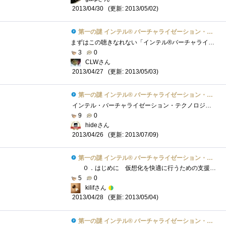
(更新: 2013/05/02)
2013/04/30
第一の謎 インテル® バーチャライゼーション・テクノロジーとは？
まずはこの聴きなれない「インテル®バーチャライゼーション・テクノロジー」についてWebを駆使して調べてみました。※以下VTと省略以下の文章�...
3
0
CLWさん
(更新: 2013/05/03)
2013/04/27
第一の謎 インテル® バーチャライゼーション・テクノロジーとは？
インテル・バーチャライゼーション・テクノロジーとは、x64プロセッサー向けのインテルのCPＵである Xeon、i7、i5、Centrino、Core2Duoなどで使用さ�...
9
0
hideさん
(更新: 2013/07/09)
2013/04/26
第一の謎 インテル® バーチャライゼーション・テクノロジーとは？
０．はじめに 仮想化を快適に行うための支援機能と書きましたが、仮想化とは一つの物理マシンで複数のOSを走らせるということです。具体...
5
0
kilifさん
(更新: 2013/05/04)
2013/04/28
第一の謎 インテル® バーチャライゼーション・テクノロジーとは？