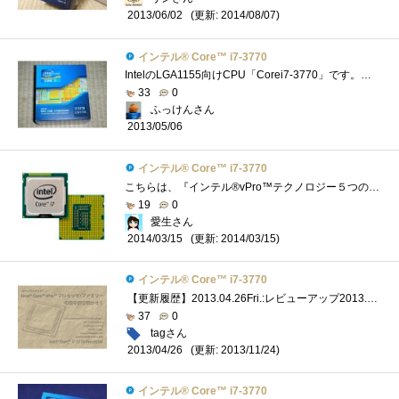
(更新: 2014/08/07)
2013/06/02
インテル® Core™ i7-3770
IntelのLGA1155向けCPU「Corei7-3770」です。インテルCorevProレビューのレビュー品の1つです(；=ﾟωﾟ)=３３３【モデルナンバー(実クロック)】Corei7-3770/3.4G...
33
0
ふっけんさん
2013/05/06
インテル® Core™ i7-3770
こちらは、『インテル®vPro™テクノロジー５つの謎』で頂いたインテル®Core™i7-3770です。CPUクーラーの下にあります（笑）私のメインPCのCPUがイ�...
19
0
愛生さん
(更新: 2014/03/15)
2014/03/15
インテル® Core™ i7-3770
【更新履歴】2013.04.26Fri.:レビューアップ2013.06.06Thu.:コア温度に関して追記2013.06.15Sat.:リンク追加＆レビュー改良 「謎解き」の方は以下のリン�...
37
0
tagさん
(更新: 2013/11/24)
2013/04/26
インテル® Core™ i7-3770