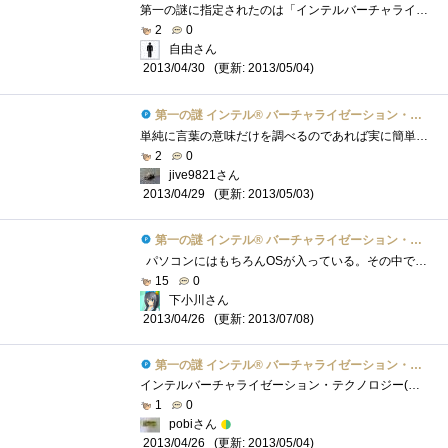
第一の謎に指定されたのは「インテルバーチャライゼーション・テクノロジー」である。インテルの公式HPによる解説を熟読しましたが、チンプン...
2
0
自由さん
(更新: 2013/05/04)
2013/04/30
第一の謎 インテル® バーチャライゼーション・テクノロジーとは？
単純に言葉の意味だけを調べるのであれば実に簡単です。インターネットの検索エンジンでこの言葉を調べればすぐに解説にたどり着くことが出�...
2
0
jive9821さん
(更新: 2013/05/03)
2013/04/29
第一の謎 インテル® バーチャライゼーション・テクノロジーとは？
パソコンにはもちろんOSが入っている。その中で更にOSを入れ子として動かすのがいわゆる「仮想PC」。その名の通りOS上でもう一つのパソコン�...
15
0
下小川さん
(更新: 2013/07/08)
2013/04/26
第一の謎 インテル® バーチャライゼーション・テクノロジーとは？
インテルバーチャライゼーション・テクノロジー(以下VT)とは仮想化支援機能のことである。そもそも仮想化とは何かというとコンピュータ資源（C...
1
0
pobiさん
(更新: 2013/05/04)
2013/04/26