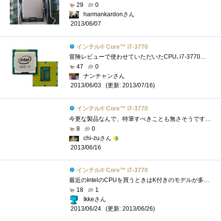
29
0
harmankardonさん
2013/06/07
インテル® Core™ i7-3770
冒険レビューで使わせていただいたCPU､i7-3770です｡これのK付きを持ってるので､レビューをするまでただの無印と思ってました｡スペック自体は...
47
0
ナンチャンさん
(更新: 2013/07/16)
2013/06/03
インテル® Core™ i7-3770
今更な製品なんで、特筆すべきことも無さそうですが。とりあえず、久しぶりにリテールクーラーで使ってみましたが、相変わらずというか、酷�...
8
0
chi-zuさん
2013/06/16
インテル® Core™ i7-3770
最近のIntelのCPUを買うときはK付きのモデルが多いのですが、こちらはKなしモデル。実際、K付きモデルを買ってもオーバークロックとかはあまりや...
18
1
Ikkeさん
(更新: 2013/06/26)
2013/06/24