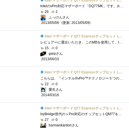
Intel マザーボード Q77 Expressチップセット LGA1155 BOXDQ77MK 【Micro-ATX】
IntelのvPro対応マザーボード「DQ77MK」です。zigsowのvProプレミアムレビューのレビュー品の一つです(；=ﾟωﾟ)=３３３【メーカー/型番】intel/DQ77MK【チ...
26
2
ふっけんさん
(更新: 2013/05/09)
2013/05/06
Intel マザーボード Q77 Expressチップセット LGA1155 BOXDQ77MK 【Micro-ATX】
レビュアーに選出いただき、このMBを使用して、Intelさんがこっそり(？)と仕込んだ数々の便利な機能についてレビューをさせていただきました。�...
15
0
garpさん
2013/06/10
Intel マザーボード Q77 Expressチップセット LGA1155 BOXDQ77MK 【Micro-ATX】
こちらは、『インテル®vPro™テクノロジー５つの謎』で頂いたIntelBOXDQ77MKです。 LGA1155ソケット用のマザーボードで、私のメインPCのマザーボード�...
22
0
愛生さん
2014/03/16
Intel マザーボード Q77 Expressチップセット LGA1155 BOXDQ77MK 【Micro-ATX】
IvyBridge世代のｖPro対応のチップセットQM77を搭載したMicroATXフォームファクターのマザーボードです．対応するCPUは，LGA1155で，TDPは９５Wとされてお...
27
0
harmankardonさん