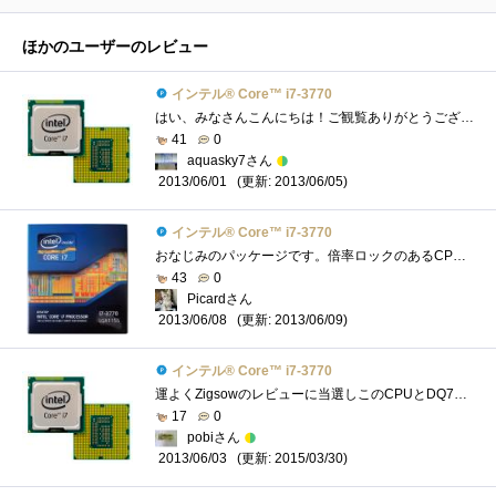
ほかのユーザーのレビュー
インテル® Core™ i7-3770
はい、みなさんこんにちは！ご観覧ありがとうございます。今回は、「IntelCorei7-3770」をご紹介したいと思います。 ☆こいつとの運命的な出会い�...
41
0
aquasky7さん
(更新: 2013/06/05)
2013/06/01
インテル® Core™ i7-3770
おなじみのパッケージです。倍率ロックのあるCPUは、Core2QuadQ6600以来なので、実に6年ぶりです。しかも、バンドルされているCPUクーラーを使った�...
43
0
Picardさん
(更新: 2013/06/09)
2013/06/08
インテル® Core™ i7-3770
運よくZigsowのレビューに当選しこのCPUとDQ77MKにてレビューをしました。 Corei7自体はMacBookProに搭載されているので使ったことはあるのですがノー�...
17
0
pobiさん
(更新: 2015/03/30)
2013/06/03