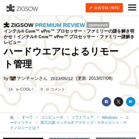
会員登録 (無料)
ZIGSOW
PREMIUM REVIEW
sponsored
インテル® Core™ vPro™ プロセッサー・ファミリーの謎を解き明
かせ！インテル® Core™ vPro™ プロセッサー・ファミリー謎解き
レビュー
ハードウエアによるリモー
ト管理
by
ナンチャンさん
(更新: 2013/07/08)
2013/05/12
14
COOL！
0
コメント
すべて
コンピュータ
ソフトウェア
ユ
Windows
ーティリティ
第三の謎 インテル® アクティブ・マネジメント・テ
クノロジーとは？