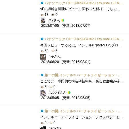
パナソニック CFーAX2AEABR Lets note CF-AX2シリーズ
vPro謎解き冒険レビューに関わった皆様、そしてチームIのメンバーの皆様。このような機会を与えてくださったZigsow関係者各位、ならびにレビュー...
18
0
takさん
(更新: 2013/07/07)
2013/07/05
パナソニック CFーAX2AEABR Lets note CF-AX2シリーズ
今回レビューするのは、インテル(R)vPro(TM)プロセッサー・ファミリーの謎を解き明かせ！の秘宝、パナソニックのウルトラブック「Let'snoteCF-AX2�...
68
6
n-eさん
(更新: 2016/08/01)
2013/06/20
第一の謎 インテル® バーチャライゼーション・テクノロジーとは？
ここでは、専門的な構造や技術を、ある程度噛み砕いて説明します。変な例えを用いているので、若干ズレが生じているかもしれませんがご了承�...
5
0
hubbleさん
(更新: 2013/05/05)
2013/05/05
第一の謎 インテル® バーチャライゼーション・テクノロジーとは？
インテルバーチャライゼーション・テクノロジーとは、インテルが開発した仮想化支援技術です。★☆ 仮想化って何ですか？ ☆★ここで言う�...
3
0
garpさん