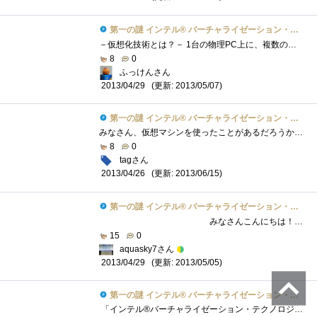
第一の謎 インテル® バーチャライゼーション・テクノロジーとは？
－仮想化技術とは？－ 1台の物理PC上に、複数の仮想的なPC（仮想マシン）をソフト的に構築する技術であり、サーバー等を中心に導入が進んでい�...
8
0
ふっけんさん
(更新: 2013/05/07)
2013/04/29
第一の謎 インテル® バーチャライゼーション・テクノロジーとは？
みなさん、仮想マシンを使ったことがあるだろうか。 もちろん使ったことないって人もいると思うが、ちょっとパソコンが使える人で、いろいろ...
8
0
tagさん
(更新: 2013/06/15)
2013/04/26
第一の謎 インテル® バーチャライゼーション・テクノロジーとは？
みなさんこんにちは！ご観覧ありがとうございます！今回は、「『インテル(R)Core(TM)vPro(TM)プロセッサー・ファミリー�...
15
0
aquasky7さん
(更新: 2013/05/05)
2013/04/29
第一の謎 インテル® バーチャライゼーション・テクノロジーとは？
「インテル®バーチャライゼーション・テクノロジー」とは！？・CPU，チップセット，BIOS，すべてのレベルで仮想化をハードウエアとして支援・...