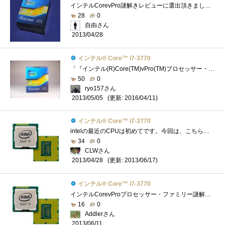
インテルCorevPro謎解きレビューに選出頂きました。謎解きレビューが難航中なので、パーツのレビューを書いて現実逃避中です(^^ゞさて、今回はCPU...
28
0
自由さん
2013/04/28
インテル® Core™ i7-3770
「『インテル(R)Core(TM)vPro(TM)プロセッサー・ファミリー』の謎を解き明かせ！」のレビュー用に頂いたCPU。LGA1155対応。 動作周波数3.4GHz、ターボ・�...
50
0
ryo157さん
(更新: 2016/04/11)
2013/05/05
インテル® Core™ i7-3770
intelの最近のCPUは初めてです。今回は、こちらのレビュー完成は必須条件では有りませんが、取りあえず組み上げたのでその動作検証の意味も含め...
34
0
CLWさん
(更新: 2013/06/17)
2013/04/28
インテル® Core™ i7-3770
インテルCorevProプロセッサー・ファミリー謎解きレビューのレビュー用CPUです。意外と大きい箱で到着 我が家の検疫隊長のチェックをうけていま�...
16
0
Addlerさん
2013/06/11