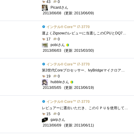
43
0
Picardさん
(更新: 2013/06/09)
2013/06/08
インテル® Core™ i7-3770
運よくZigsowのレビューに当選しこのCPUとDQ77MKにてレビューをしました。 Corei7自体はMacBookProに搭載されているので使ったことはあるのですがノー�...
17
0
pobiさん
(更新: 2015/03/30)
2013/06/03
インテル® Core™ i7-3770
第3世代Coreプロセッサー、IvyBridgeマイクロアーキテクチャ採用のCPUExtremeEditionを除けば、デスクトップ向けIvyBridgeでは第2位の性能を誇るCPUです。201...
19
0
hubbleさん
(更新: 2013/06/19)
2013/05/05
インテル® Core™ i7-3770
レビュアーに選出いただき、このＣＰＵを使用して、Intelさんがこっそり(？)と仕込んだ数々の便利な機能についてレビューをさせていただきまし�...
15
0
garpさん
(更新: 2013/06/11)
2013/06/09