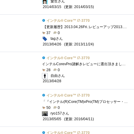
愛生さん
(更新: 2014/03/15)
2014/03/15
インテル® Core™ i7-3770
【更新履歴】2013.04.26Fri.:レビューアップ2013.06.06Thu.:コア温度に関して追記2013.06.15Sat.:リンク追加＆レビュー改良 「謎解き」の方は以下のリン�...
37
0
tagさん
(更新: 2013/11/24)
2013/04/26
インテル® Core™ i7-3770
インテルCorevPro謎解きレビューに選出頂きました。謎解きレビューが難航中なので、パーツのレビューを書いて現実逃避中です(^^ゞさて、今回はCPU...
28
0
自由さん
2013/04/28
インテル® Core™ i7-3770
「『インテル(R)Core(TM)vPro(TM)プロセッサー・ファミリー』の謎を解き明かせ！」のレビュー用に頂いたCPU。LGA1155対応。 動作周波数3.4GHz、ターボ・�...
50
0
ryo157さん
(更新: 2016/04/11)
2013/05/05
インテル® Core™ i7-3770