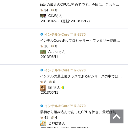
intelの最近のCPUは初めてです。今回は、こちらのレビュー完成は必須条件では有りませんが、取りあえず組み上げたのでその動作検証の意味も含め...
34
0
CLWさん
(更新: 2013/06/17)
2013/04/28
インテル® Core™ i7-3770
インテルCorevProプロセッサー・ファミリー謎解きレビューのレビュー用CPUです。意外と大きい箱で到着 我が家の検疫隊長のチェックをうけていま�...
16
0
Addlerさん
2013/06/11
インテル® Core™ i7-3770
インテルの最上位クラスであるi7シリーズの中ではもっともスタンダードなCPUでしょうか。Zigsowをやっている人にはKつきの倍率フリー版がメジャ�...
8
0
kilifさん
2013/06/11
インテル® Core™ i7-3770
最初から組み込んであったCPUを除き、最近は無印購入したり、レビューさせて頂きませんでしたので、初の、無印CPUになります。とゆうことで、�...
41
4
ヒロ妨さん