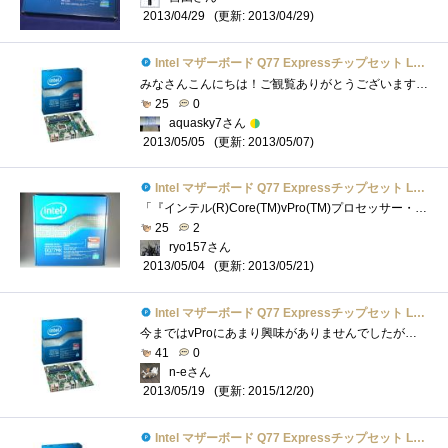
(更新: 2013/04/29)
2013/04/29
Intel マザーボード Q77 Expressチップセット LGA1155 BOXDQ77MK 【Micro-ATX】
みなさんこんにちは！ご観覧ありがとうございます！今回は、「Q77ExpressLGA1155チップセットIntelDQ77MK」をご紹介します。 ・こいつとの運命的な出�...
25
0
aquasky7さん
(更新: 2013/05/07)
2013/05/05
Intel マザーボード Q77 Expressチップセット LGA1155 BOXDQ77MK 【Micro-ATX】
「『インテル(R)Core(TM)vPro(TM)プロセッサー・ファミリー』の謎を解き明かせ！」のレビュー用に頂いたマザーボード。LGA1155対応で、サイズはMicro-ATX...
25
2
ryo157さん
(更新: 2013/05/21)
2013/05/04
Intel マザーボード Q77 Expressチップセット LGA1155 BOXDQ77MK 【Micro-ATX】
今まではvProにあまり興味がありませんでしたが、使ってみるといろいろな事ができて面白いし、勉強になります。vProPCの構成OS:Windows8Pro64bitCPU:Intel...
41
0
n-eさん
(更新: 2015/12/20)
2013/05/19
Intel マザーボード Q77 Expressチップセット LGA1155 BOXDQ77MK 【Micro-ATX】