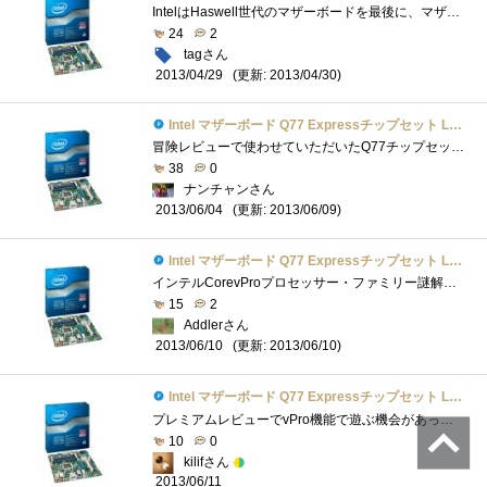
IntelはHaswell世代のマザーボードを最後に、マザーボード業界から撤退することが決まっているようなので、おそらくこれが私の使うであろう最後�...
24
2
tagさん
(更新: 2013/04/30)
2013/04/29
Intel マザーボード Q77 Expressチップセット LGA1155 BOXDQ77MK 【Micro-ATX】
冒険レビューで使わせていただいたQ77チップセットのIntelDQ77MKです｡M-ATXマザーボードになります｡付属品は､バックパネル､SATAケーブル2本､DVI-D...
38
0
ナンチャンさん
(更新: 2013/06/09)
2013/06/04
Intel マザーボード Q77 Expressチップセット LGA1155 BOXDQ77MK 【Micro-ATX】
インテルCorevProプロセッサー・ファミリー謎解きレビューのレビュー用マザーボードです。意外と大きい箱で到着我が家の検疫隊長のチェックをう...
15
2
Addlerさん
(更新: 2013/06/10)
2013/06/10
Intel マザーボード Q77 Expressチップセット LGA1155 BOXDQ77MK 【Micro-ATX】
プレミアムレビューでvPro機能で遊ぶ機会があったためいろいろと活用できました。電源オフでも遠隔操作できたり、仮想マシンでPCIスロットにア�...
10
0
kilifさん
2013/06/11