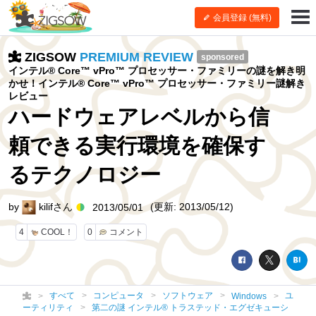
会員登録 (無料)
ZIGSOW
PREMIUM REVIEW
sponsored
インテル® Core™ vPro™ プロセッサー・ファミリーの謎を解き明
かせ！インテル® Core™ vPro™ プロセッサー・ファミリー謎解き
レビュー
ハードウェアレベルから信
頼できる実行環境を確保す
るテクノロジー
by
kilifさん
(更新: 2013/05/12)
2013/05/01
4
COOL！
0
コメント
すべて
コンピュータ
ソフトウェア
ユ
Windows
ーティリティ
第二の謎 インテル® トラステッド・エグゼキューシ