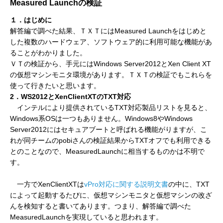
Measured Launchの検証
１．はじめに
解答編で調べた結果、ＴＸＴにはMeasured Launchをはじめと
した複数のハードウェア、ソフトウェア的に利用可能な機能があ
ることがわかりました。
ＶＴの検証から、手元にはWindows Server2012とXen Client XT
の仮想マシンモニタ環境があります。ＴＸＴの検証でもこれらを
使って行きたいと思います。
2．WS2012とXenClientXTのTXT対応
インテルにより提供されているTXT対応製品リストを見ると、
Windows系OSは一つもありません。Windows8やWindows
Server2012にはセキュアブートと呼ばれる機能がりますが、こ
れが同チームのpobiさんの検証結果からTXTオフでも利用できる
とのことなので、MeasuredLaunchに相当するものかは不明で
す。
一方でXenClientXTは
vPro対応に関する説明文書
の中に、TXT
によって起動するたびに、仮想マシンモニタと仮想マシンの改ざ
んを検知すると書いてあります。つまり、解答編で調べた
MeasuredLaunchを実現していると思われます。