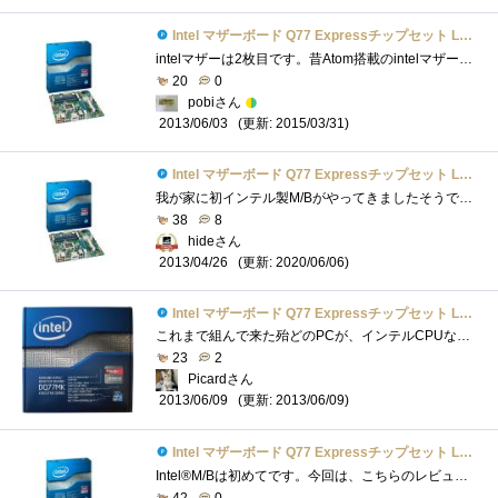
Intel マザーボード Q77 Expressチップセット LGA1155 BOXDQ77MK 【Micro-ATX】
intelマザーは2枚目です。昔Atom搭載のintelマザーを使っていましたがBIOSがじゃじゃ馬で大変でした。 今回運よくレビューに当選しこのマザーボー�...
20
0
pobiさん
(更新: 2015/03/31)
2013/06/03
Intel マザーボード Q77 Expressチップセット LGA1155 BOXDQ77MK 【Micro-ATX】
我が家に初インテル製M/Bがやってきましたそうです、プレミアムレビューに選出されたからです今思うと、これだけ作っていながら、なぜ1台もイ�...
38
8
hideさん
(更新: 2020/06/06)
2013/04/26
Intel マザーボード Q77 Expressチップセット LGA1155 BOXDQ77MK 【Micro-ATX】
これまで組んで来た殆どのPCが、インテルCPUなのに、これまでインテル製マザーボードを使ったことがありませんでした。安心感はあるものの、機...
23
2
Picardさん
(更新: 2013/06/09)
2013/06/09
Intel マザーボード Q77 Expressチップセット LGA1155 BOXDQ77MK 【Micro-ATX】
Intel®M/Bは初めてです。今回は、こちらのレビュー完成は必須条件では有りませんが、取りあえず組み上げたのでその動作検証の意味も含めて少し�...
42
0