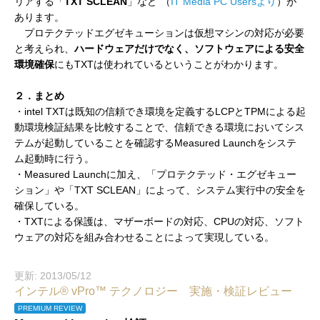
リアする「
TXT SCLEAN
」など”（
IT Media PC Usersより
）が
あります。
プロテクテッドエグゼキューションは仮想マシンの対応が必要
と考えられ、
ハードウェアだけでなく、ソフトウェアによる安全
環境確保
にもTXTは使われているということがわかります。
２．まとめ
・intel TXTは既知の信頼でき環境を定義するLCPとTPMによる起
動環境検証結果を比較することで、信頼できる環境においてシス
テムが起動していることを確認するMeasured Launchをシステ
ム起動時に行う。
・Measured Launchに加え、「プロテクテッド・エグゼキュー
ション」や「TXT SCLEAN」によって、システム実行中の安全を
確保している。
・TXTによる保護は、マザーボードの対応、CPUの対応、ソフト
ウェアの対応を組み合わせることによって実現している。
更新: 2013/05/12
インテル® vPro™ テクノロジー 実施・検証レビュー
PREMIUM REVIEW