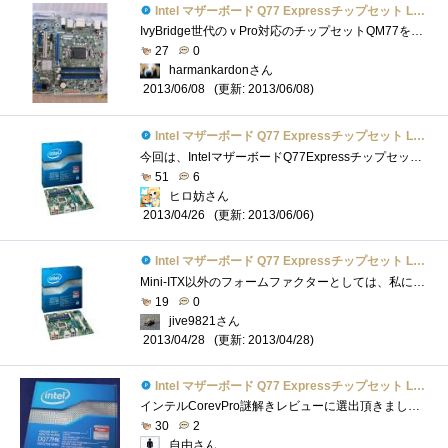
Intel マザーボード Q77 Expressチップセット LGA1155 BOXDQ77MK 【Micro-ATX】
IvyBridge世代のｖPro対応のチップセットQM77を搭載したMicroATXフォームファクターのマザーボードです．対応するCPUは，LGA1155で，TDPは９５Wとされてお...
27
0
harmankardonさん
(更新: 2013/06/08)
2013/06/08
Intel マザーボード Q77 Expressチップセット LGA1155 BOXDQ77MK 【Micro-ATX】
今回は、IntelマザーボードQ77ExpressチップセットLGA1155BOXDQ77MK【Micro-ATX】のレビューです。外見大きさ比較ケース入りDVD-R、4枚分でした。Micro-ATXサイ�...
51
6
ヒロ妨さん
(更新: 2013/06/06)
2013/04/26
Intel マザーボード Q77 Expressチップセット LGA1155 BOXDQ77MK 【Micro-ATX】
Mini-ITX以外のフォームファクターとしては、私にとってかなり久しぶりとなるIntel純正マザーボードです。以前使ったのは確かOR840まで遡ると思い�...
19
0
jive9821さん
(更新: 2013/04/28)
2013/04/28
Intel マザーボード Q77 Expressチップセット LGA1155 BOXDQ77MK 【Micro-ATX】
インテルCorevPro謎解きレビューに選出頂きました。謎解きレビューが難航中なので、パーツのレビューを書いて現実逃避中です(^^ゞさて、今回レビ...
30
2
自由さん