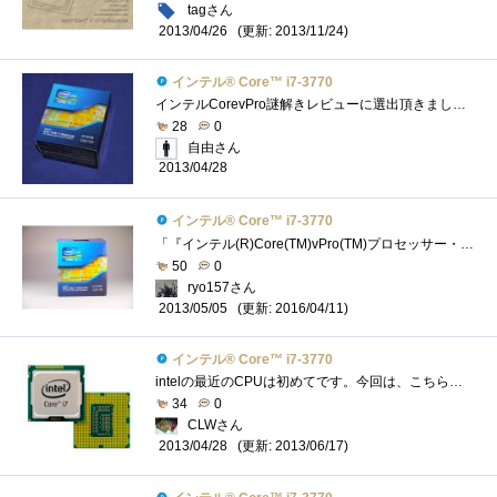
tagさん
(更新: 2013/11/24)
2013/04/26
インテル® Core™ i7-3770
インテルCorevPro謎解きレビューに選出頂きました。謎解きレビューが難航中なので、パーツのレビューを書いて現実逃避中です(^^ゞさて、今回はCPU...
28
0
自由さん
2013/04/28
インテル® Core™ i7-3770
「『インテル(R)Core(TM)vPro(TM)プロセッサー・ファミリー』の謎を解き明かせ！」のレビュー用に頂いたCPU。LGA1155対応。 動作周波数3.4GHz、ターボ・�...
50
0
ryo157さん
(更新: 2016/04/11)
2013/05/05
インテル® Core™ i7-3770
intelの最近のCPUは初めてです。今回は、こちらのレビュー完成は必須条件では有りませんが、取りあえず組み上げたのでその動作検証の意味も含め...
34
0
CLWさん
(更新: 2013/06/17)
2013/04/28