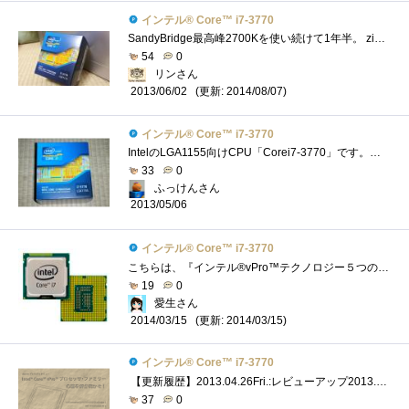
インテル® Core™ i7-3770
SandyBridge最高峰2700Kを使い続けて1年半。 zigsowのおものだちはIvyBridgeへ移行する中、 自分はSandyBridgeを使い続けてきましたがついにIvyBridgeを手にす...
54
0
リンさん
(更新: 2014/08/07)
2013/06/02
インテル® Core™ i7-3770
IntelのLGA1155向けCPU「Corei7-3770」です。インテルCorevProレビューのレビュー品の1つです(；=ﾟωﾟ)=３３３【モデルナンバー(実クロック)】Corei7-3770/3.4G...
33
0
ふっけんさん
2013/05/06
インテル® Core™ i7-3770
こちらは、『インテル®vPro™テクノロジー５つの謎』で頂いたインテル®Core™i7-3770です。CPUクーラーの下にあります（笑）私のメインPCのCPUがイ�...
19
0
愛生さん
(更新: 2014/03/15)
2014/03/15
インテル® Core™ i7-3770
【更新履歴】2013.04.26Fri.:レビューアップ2013.06.06Thu.:コア温度に関して追記2013.06.15Sat.:リンク追加＆レビュー改良 「謎解き」の方は以下のリン�...
37
0