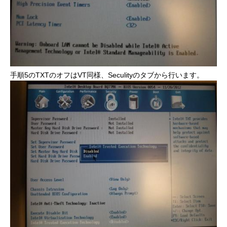
手順5のTXTのオフはVT同様、Seculityのタブから行います。