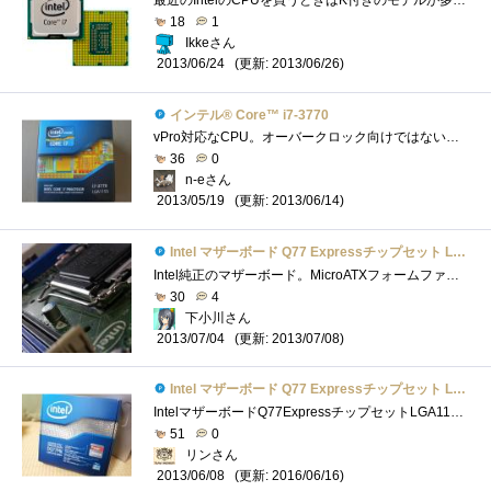
18
1
Ikkeさん
(更新: 2013/06/26)
2013/06/24
インテル® Core™ i7-3770
vPro対応なCPU。オーバークロック向けではないようですが、高性能なので快適です。vProPCの構成OS:CPU:IntelCorei7-3770マザーボード:メモリー:16GBSSD:電源:...
36
0
n-eさん
(更新: 2013/06/14)
2013/05/19
Intel マザーボード Q77 Expressチップセット LGA1155 BOXDQ77MK 【Micro-ATX】
Intel純正のマザーボード。MicroATXフォームファクタを採用した一見普通のマザーボードだが、単品販売のマザーとしては珍しいQ77チップセットを搭�...
30
4
下小川さん
(更新: 2013/07/08)
2013/07/04
Intel マザーボード Q77 Expressチップセット LGA1155 BOXDQ77MK 【Micro-ATX】
IntelマザーボードQ77ExpressチップセットLGA1155BOXDQ77MK 「『インテル(R)Core(TM)vPro(TM)プロセッサー・ファミリー』の謎を解き明かせ！」 レビュー用に�...
51
0
リンさん
(更新: 2016/06/16)
2013/06/08