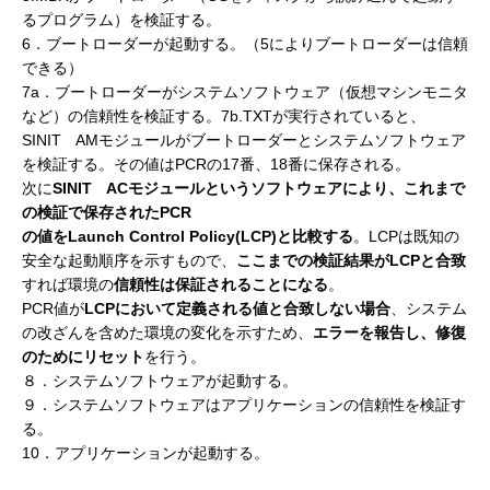
るプログラム）を検証する。
6．ブートローダーが起動する。（5によりブートローダーは信頼
できる）
7a．ブートローダーがシステムソフトウェア（仮想マシンモニタ
など）の信頼性を検証する。7b.TXTが実行されていると、
SINIT AMモジュールがブートローダーとシステムソフトウェア
を検証する。その値はPCRの17番、18番に保存される。
次に
SINIT ACモジュールというソフトウェアにより、これまで
の検証で保存されたPCR
の値をLaunch Control Policy(LCP)と比較する
。LCPは既知の
安全な起動順序を示すもので、
ここまでの検証結果がLCPと合致
すれば環境の
信頼性は保証されることになる
。
PCR値が
LCPにおいて定義される値と合致しない場合
、システム
の改ざんを含めた環境の変化を示すため、
エラーを報告し、修復
のためにリセット
を行う。
８．システムソフトウェアが起動する。
９．システムソフトウェアはアプリケーションの信頼性を検証す
る。
10．アプリケーションが起動する。