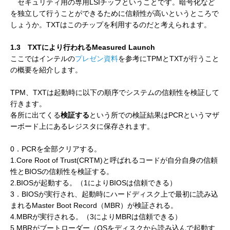
セキュリティ用の専用LSIチップということです。暗号化など
を独立して行うことができるために信頼性が高いというところで
しょうか。TXTはこのチップを利用するのだと考えられます。
1.3 TXTにより行われるMeasured Launch
ここではインテルの
プレゼン資料
を参考にTPMとTXTが行うこと
の概要を紹介します。
TPM、TXTは起動時に以下の順序でシステムの信頼性を検証して
行きます。
各所に出てくる
検証する
という所での検証結果はPCRというマザ
ーボード上にあるレジスタに保存されます。
0．PCRを全部クリアする。
1.Core Root of Trust(CRTM)と呼ばれるコードが自分自身の信頼
性とBIOSの信頼性を検証する。
2.BIOSが起動する。（1によりBIOSは信頼できる）
3．BIOSが実行され、起動時にハードディスク上で最初に読み込
まれるMaster Boot Record（MBR）が検証される。
4.MBRが実行される。（3によりMBRは信頼できる）
5.MBRがブートローダー（OSをディスクから読み込んで起動す