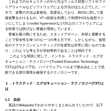
これまでのセキュリティのやり方はウィルス対策ソフトやファ
イアウォールなどソフトウェアによる方法がほとんどでした。一
方で、攻撃の方法は多様化、高度化しており、BIOSに対して直
接攻撃をかけるもの、VT-x技術を利用して利用中OSを仮想マシ
ンにしてしまうrootkit hypervisorなどOS上のソフトウェアによ
る対策では防げない脅威が増加しています。
脅威を最小限にするため、スタンドアローン、外部と遮断する
ことで安全性を保つのも一つの考え方です。しかしながら、仮想
化やクラウドコンピューティングの生産性は非常に高いものであ
り、このような考え方が非効率的であることは明白です。
このような現状に対して、インテル トラステッド・エグゼ
キューション・テクノロジー(Trusted Execution Technology
TXT)はOSより下位、ハードウェアレベルまで踏み込むことで信
頼できる実行環境を確保するテクノロジーです。
１．トラステッド・エグゼキューション・テクノロジー(TXT)と
は
1.1 目的
英語のWikipediaでわかりやすくまとめられていたので、以下
の文章はそれを参考にしています。