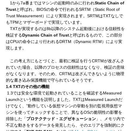
1から7a番まではマシンの起動時のみに行われ
Static Chain of
Trust
と呼ばれ、BIOSの命令で行われるSRTM（Static Root of
Trust Measurement）により実現されます。SRTMはTXTなしで
もTPMとマザーボードで実現しています。
TXTが実現するのは8b以降のシステム起動後における信頼性を
検証する
Dynamic Chain of Trust
と呼ばれるもので、この部分
はCPUの命令により行われるDRTM（Dynamic RTM）により実
現します。
この考え方にもとづくと、最初に検証を行うCRTMが改ざんさ
れていた場合、以降のプロセスの信頼性はなくなり、検証の意味
がなくなります。そのため、CRTMは改ざんできないように物理
的な書き込み保護機能で守られているそうです。
1.4 TXTのその他の機能
1.3では安全な環境で起動されていることを確認するMeasured
Launchという機能を説明しました。TXTはMeasured Launchだ
けでなく、”動作している仮想マシンの挙動を別の監視用仮想マ
シンを使ってチェックすることで、異なるOSの脆弱性の影響を
排除した「
プロテクテッド・エグゼキューション
」、メモリ内で
不正な動きをするデータを発見したら、そのエリアを強制的にク