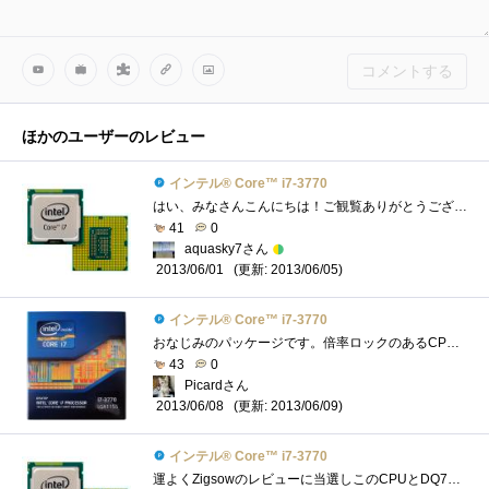
コメントする
ほかのユーザーのレビュー
インテル® Core™ i7-3770
はい、みなさんこんにちは！ご観覧ありがとうございます。今回は、「IntelCorei7-3770」をご紹介したいと思います。 ☆こいつとの運命的な出会い�...
41
0
aquasky7さん
(更新: 2013/06/05)
2013/06/01
インテル® Core™ i7-3770
おなじみのパッケージです。倍率ロックのあるCPUは、Core2QuadQ6600以来なので、実に6年ぶりです。しかも、バンドルされているCPUクーラーを使った�...
43
0
Picardさん
(更新: 2013/06/09)
2013/06/08
インテル® Core™ i7-3770
運よくZigsowのレビューに当選しこのCPUとDQ77MKにてレビューをしました。 Corei7自体はMacBookProに搭載されているので使ったことはあるのですがノー�...