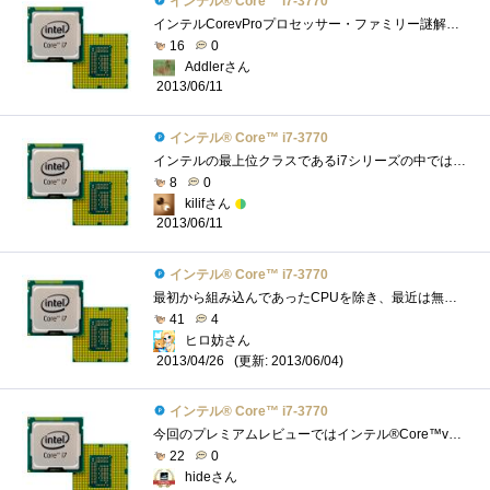
インテル® Core™ i7-3770
インテルCorevProプロセッサー・ファミリー謎解きレビューのレビュー用CPUです。意外と大きい箱で到着 我が家の検疫隊長のチェックをうけていま�...
16
0
Addlerさん
2013/06/11
インテル® Core™ i7-3770
インテルの最上位クラスであるi7シリーズの中ではもっともスタンダードなCPUでしょうか。Zigsowをやっている人にはKつきの倍率フリー版がメジャ�...
8
0
kilifさん
2013/06/11
インテル® Core™ i7-3770
最初から組み込んであったCPUを除き、最近は無印購入したり、レビューさせて頂きませんでしたので、初の、無印CPUになります。とゆうことで、�...
41
4
ヒロ妨さん
(更新: 2013/06/04)
2013/04/26
インテル® Core™ i7-3770
今回のプレミアムレビューではインテル®Core™vPro™のレビューと言うことで、まず自分では買わないであろう無印を手に入れました軽く見ていき�...
22
0
hideさん