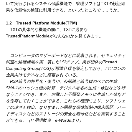
いて実行されるシステム保護機能で、管理ソフトはTXTの検証結
果を信頼性の検証に利用できる、といったところでしょうか。
1.2 Trusted Platform Module(TPM)
TXTの具体的な機能の前に、TXTに必要な
TrustedPlatformModuleがなんなのかを見てみます。
コンピュータのマザーボードなどに装着される、セキュリティ
関連の処理機能を実 装したLSIチップ。業界団体のTrusted
Computing Group(TCG)が標準仕様を策定しており、パソコンの
企業向けモデルなどに搭載されている。
RSA暗号の符号化・復号や、公開鍵と暗号鍵のペアの生成、
SHA-1のハッシュ値の計算、デジタル署名の生成・検証などを行
なうことができ、また、内蔵した不揮発メモリに生成した値など
を保存しておくことができる。これらの機能により、ソフトウェ
アの改ざん検出、なりすましが困難な個体識別や端末認証、ハー
ドディスクなどのストレージの安全な暗号化などを実装すること
ができる。（IT用語辞典 e-Wordsより）