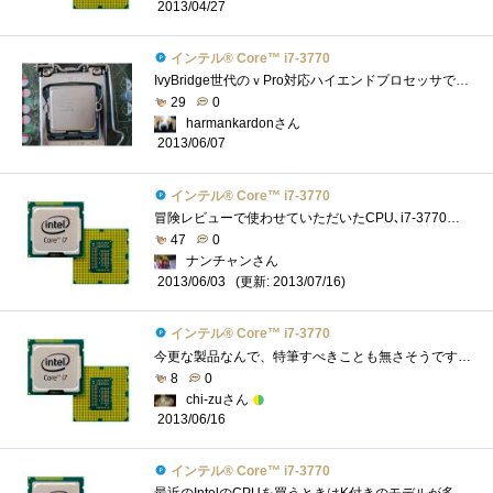
2013/04/27
インテル® Core™ i7-3770
IvyBridge世代のｖPro対応ハイエンドプロセッサです．４コア/８スレッドで，iGPUとしてHD4000を内蔵しています．IvyBridge世代のハイエンドプロセッサは...
29
0
harmankardonさん
2013/06/07
インテル® Core™ i7-3770
冒険レビューで使わせていただいたCPU､i7-3770です｡これのK付きを持ってるので､レビューをするまでただの無印と思ってました｡スペック自体は...
47
0
ナンチャンさん
(更新: 2013/07/16)
2013/06/03
インテル® Core™ i7-3770
今更な製品なんで、特筆すべきことも無さそうですが。とりあえず、久しぶりにリテールクーラーで使ってみましたが、相変わらずというか、酷�...
8
0
chi-zuさん
2013/06/16
インテル® Core™ i7-3770
最近のIntelのCPUを買うときはK付きのモデルが多いのですが、こちらはKなしモデル。実際、K付きモデルを買ってもオーバークロックとかはあまりや...