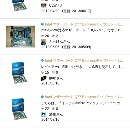
CLWさん
(更新: 2013/06/17)
2013/04/29
Intel マザーボード Q77 Expressチップセット LGA1155 BOXDQ77MK 【Micro-ATX】
IntelのvPro対応マザーボード「DQ77MK」です。zigsowのvProプレミアムレビューのレビュー品の一つです(；=ﾟωﾟ)=３３３【メーカー/型番】intel/DQ77MK【チ...
26
2
ふっけんさん
(更新: 2013/05/09)
2013/05/06
Intel マザーボード Q77 Expressチップセット LGA1155 BOXDQ77MK 【Micro-ATX】
レビュアーに選出いただき、このMBを使用して、Intelさんがこっそり(？)と仕込んだ数々の便利な機能についてレビューをさせていただきました。�...
15
0
garpさん
2013/06/10
Intel マザーボード Q77 Expressチップセット LGA1155 BOXDQ77MK 【Micro-ATX】
こちらは、『インテル®vPro™テクノロジー５つの謎』で頂いたIntelBOXDQ77MKです。 LGA1155ソケット用のマザーボードで、私のメインPCのマザーボード�...
22
0
愛生さん
2014/03/16