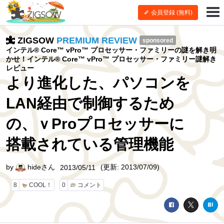
会員登録 (無料)
ZIGSOW
PREMIUM REVIEW
sponsored
インテル® Core™ vPro™ プロセッサー・ファミリーの謎を解き明
かせ！インテル® Core™ vPro™ プロセッサー・ファミリー謎解き
レビュー
より進化した、パソコンを
LAN経由で制御するため
の、ｖProプロセッサーに
搭載されている管理機能
by
hideさん
(更新: 2013/07/09)
2013/05/11
8
COOL！
0
コメント