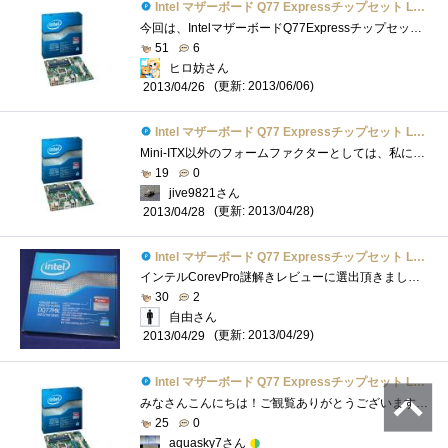
Intel マザーボード Q77 Expressチップセット LGA1155 BOXDQ77MK 【Micro-ATX】
今回は、IntelマザーボードQ77ExpressチップセットLGA1155BOXDQ77MK【Micro-ATX】のレビューです。外見大きさ比較ケース入りDVD-R、4枚分でした。Micro-ATXサイ�...
51
6
ヒロ妨さん
(更新: 2013/06/06)
2013/04/26
Intel マザーボード Q77 Expressチップセット LGA1155 BOXDQ77MK 【Micro-ATX】
Mini-ITX以外のフォームファクターとしては、私にとってかなり久しぶりとなるIntel純正マザーボードです。以前使ったのは確かOR840まで遡ると思い�...
19
0
jive9821さん
(更新: 2013/04/28)
2013/04/28
Intel マザーボード Q77 Expressチップセット LGA1155 BOXDQ77MK 【Micro-ATX】
インテルCorevPro謎解きレビューに選出頂きました。謎解きレビューが難航中なので、パーツのレビューを書いて現実逃避中です(^^ゞさて、今回レビ...
30
2
自由さん
(更新: 2013/04/29)
2013/04/29
Intel マザーボード Q77 Expressチップセット LGA1155 BOXDQ77MK 【Micro-ATX】
みなさんこんにちは！ご観覧ありがとうございます！今回は、「Q77ExpressLGA1155チップセットIntelDQ77MK」をご紹介します。 ・こいつとの運命的な出�...
25
0
aquasky7さん