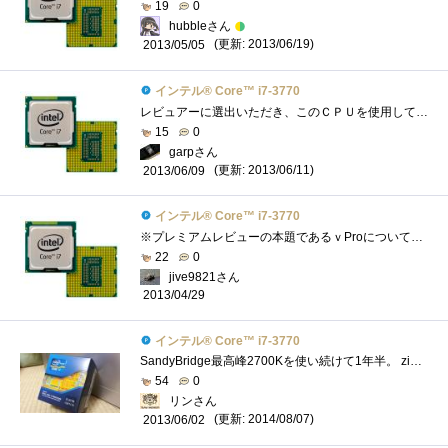
19
0
hubbleさん
(更新: 2013/06/19)
2013/05/05
インテル® Core™ i7-3770
レビュアーに選出いただき、このＣＰＵを使用して、Intelさんがこっそり(？)と仕込んだ数々の便利な機能についてレビューをさせていただきまし�...
15
0
garpさん
(更新: 2013/06/11)
2013/06/09
インテル® Core™ i7-3770
※プレミアムレビューの本題であるｖProについては別途グループ別の発表となりますので、今回はあくまでこのCPU自体についてのレビューとさせ�...
22
0
jive9821さん
2013/04/29
インテル® Core™ i7-3770
SandyBridge最高峰2700Kを使い続けて1年半。 zigsowのおものだちはIvyBridgeへ移行する中、 自分はSandyBridgeを使い続けてきましたがついにIvyBridgeを手にす...
54
0
リンさん
(更新: 2014/08/07)
2013/06/02