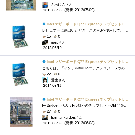
ふっけんさん
(更新: 2013/05/09)
2013/05/06
Intel マザーボード Q77 Expressチップセット LGA1155 BOXDQ77MK 【Micro-ATX】
レビュアーに選出いただき、このMBを使用して、Intelさんがこっそり(？)と仕込んだ数々の便利な機能についてレビューをさせていただきました。�...
15
0
garpさん
2013/06/10
Intel マザーボード Q77 Expressチップセット LGA1155 BOXDQ77MK 【Micro-ATX】
こちらは、『インテル®vPro™テクノロジー５つの謎』で頂いたIntelBOXDQ77MKです。 LGA1155ソケット用のマザーボードで、私のメインPCのマザーボード�...
22
0
愛生さん
2014/03/16
Intel マザーボード Q77 Expressチップセット LGA1155 BOXDQ77MK 【Micro-ATX】
IvyBridge世代のｖPro対応のチップセットQM77を搭載したMicroATXフォームファクターのマザーボードです．対応するCPUは，LGA1155で，TDPは９５Wとされてお...
27
0
harmankardonさん
(更新: 2013/06/08)
2013/06/08