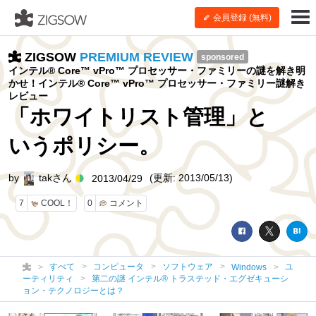
会員登録 (無料)
ZIGSOW
PREMIUM REVIEW
sponsored
インテル® Core™ vPro™ プロセッサー・ファミリーの謎を解き明
かせ！インテル® Core™ vPro™ プロセッサー・ファミリー謎解き
レビュー
「ホワイトリスト管理」と
いうポリシー。
by
takさん
(更新: 2013/05/13)
2013/04/29
7
COOL！
0
コメント
すべて
コンピュータ
ソフトウェア
ユ
Windows
ーティリティ
第二の謎 インテル® トラステッド・エグゼキューシ
ョン・テクノロジーとは？