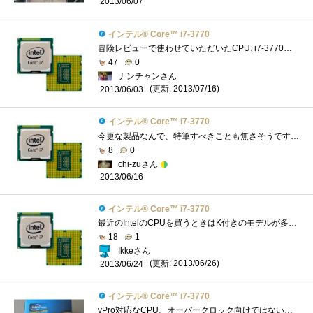
2013/06/07
インテル® Core™ i7-3770
冒険レビューで使わせていただいたCPU､i7-3770です｡これのK付きを持ってるので､レビューをするまでただの無印と思ってました｡スペック自体は...
47
0
ナンチャンさん
(更新: 2013/07/16)
2013/06/03
インテル® Core™ i7-3770
今更な製品なんで、特筆すべきことも無さそうですが。とりあえず、久しぶりにリテールクーラーで使ってみましたが、相変わらずというか、酷�...
8
0
chi-zuさん
2013/06/16
インテル® Core™ i7-3770
最近のIntelのCPUを買うときはK付きのモデルが多いのですが、こちらはKなしモデル。実際、K付きモデルを買ってもオーバークロックとかはあまりや...
18
1
Ikkeさん
(更新: 2013/06/26)
2013/06/24
インテル® Core™ i7-3770
vPro対応なCPU。オーバークロック向けではないようですが、高性能なので快適です。vProPCの構成OS:CPU:IntelCorei7-3770マザーボード:メモリー:16GBSSD:電源:...