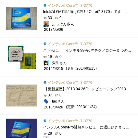
インテル® Core™ i7-3770
IntelのLGA1155向けCPU「Corei7-3770」です。インテルCorevProレビューのレビュー品の1つです(；=ﾟωﾟ)=３３３【モデルナンバー(実クロック)】Corei7-3770/3.4G...
33
0
ふっけんさん
2013/05/06
インテル® Core™ i7-3770
こちらは、『インテル®vPro™テクノロジー５つの謎』で頂いたインテル®Core™i7-3770です。CPUクーラーの下にあります（笑）私のメインPCのCPUがイ�...
19
0
愛生さん
(更新: 2014/03/15)
2014/03/15
インテル® Core™ i7-3770
【更新履歴】2013.04.26Fri.:レビューアップ2013.06.06Thu.:コア温度に関して追記2013.06.15Sat.:リンク追加＆レビュー改良 「謎解き」の方は以下のリン�...
37
0
tagさん
(更新: 2013/11/24)
2013/04/26
インテル® Core™ i7-3770
インテルCorevPro謎解きレビューに選出頂きました。謎解きレビューが難航中なので、パーツのレビューを書いて現実逃避中です(^^ゞさて、今回はCPU...
28
0