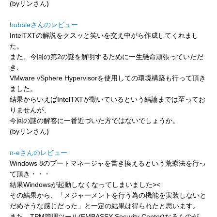
(byリンさん)
hubbleさんのレビュー
IntelTXTの解説をクスッと笑いを交え中がら作成してくれまし
た。
また、今回の第2の謎を解明するために一生懸命頑張っていただ
き、
VMware vSphere Hypervisorを使用しての環境構築も行って頂き
ました。
結果からいえばIntelTXTが動いているという結論までは至ってお
りませんが、
今回の謎の解答に一番近づいた方ではないでしょうか。
(byリンさん)
n-eさんのレビュー
Windows 8のブートマネージャを書き換えるという荒療法を行っ
て頂き・・・
結果Windowsが起動しなくなってしまいました><
その結果から、「メジャーメントを行う為の機能を実装しないと
だめそうな感じだった」と一定の結果は得られたと思います。
また、TPM管理ツール(EMBASSY Security Center)なるものが