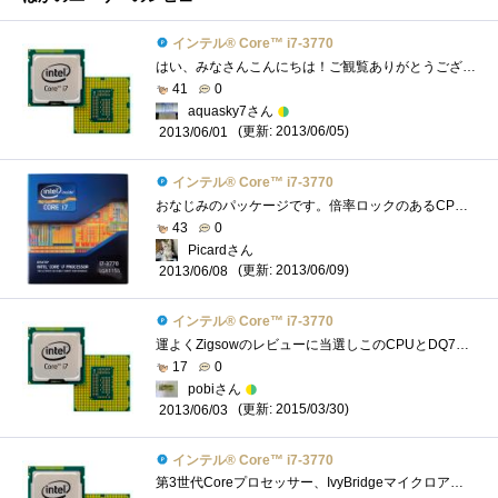
インテル® Core™ i7-3770
はい、みなさんこんにちは！ご観覧ありがとうございます。今回は、「IntelCorei7-3770」をご紹介したいと思います。 ☆こいつとの運命的な出会い�...
41
0
aquasky7さん
(更新: 2013/06/05)
2013/06/01
インテル® Core™ i7-3770
おなじみのパッケージです。倍率ロックのあるCPUは、Core2QuadQ6600以来なので、実に6年ぶりです。しかも、バンドルされているCPUクーラーを使った�...
43
0
Picardさん
(更新: 2013/06/09)
2013/06/08
インテル® Core™ i7-3770
運よくZigsowのレビューに当選しこのCPUとDQ77MKにてレビューをしました。 Corei7自体はMacBookProに搭載されているので使ったことはあるのですがノー�...
17
0
pobiさん
(更新: 2015/03/30)
2013/06/03
インテル® Core™ i7-3770
第3世代Coreプロセッサー、IvyBridgeマイクロアーキテクチャ採用のCPUExtremeEditionを除けば、デスクトップ向けIvyBridgeでは第2位の性能を誇るCPUです。201...