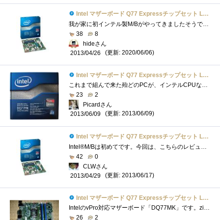
Intel マザーボード Q77 Expressチップセット LGA1155 BOXDQ77MK 【Micro-ATX】
我が家に初インテル製M/Bがやってきましたそうです、プレミアムレビューに選出されたからです今思うと、これだけ作っていながら、なぜ1台もイ�...
38
8
hideさん
(更新: 2020/06/06)
2013/04/26
Intel マザーボード Q77 Expressチップセット LGA1155 BOXDQ77MK 【Micro-ATX】
これまで組んで来た殆どのPCが、インテルCPUなのに、これまでインテル製マザーボードを使ったことがありませんでした。安心感はあるものの、機...
23
2
Picardさん
(更新: 2013/06/09)
2013/06/09
Intel マザーボード Q77 Expressチップセット LGA1155 BOXDQ77MK 【Micro-ATX】
Intel®M/Bは初めてです。今回は、こちらのレビュー完成は必須条件では有りませんが、取りあえず組み上げたのでその動作検証の意味も含めて少し�...
42
0
CLWさん
(更新: 2013/06/17)
2013/04/29
Intel マザーボード Q77 Expressチップセット LGA1155 BOXDQ77MK 【Micro-ATX】
IntelのvPro対応マザーボード「DQ77MK」です。zigsowのvProプレミアムレビューのレビュー品の一つです(；=ﾟωﾟ)=３３３【メーカー/型番】intel/DQ77MK【チ...
26
2