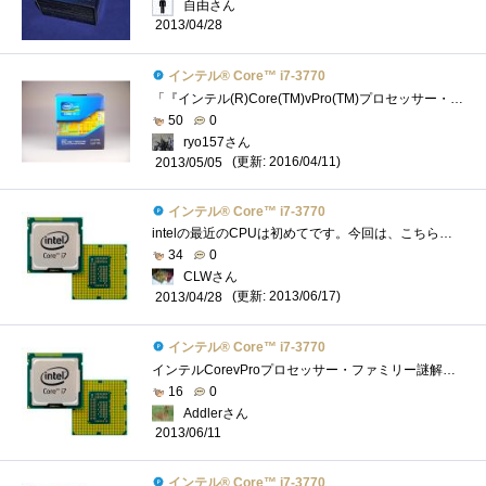
自由さん
2013/04/28
インテル® Core™ i7-3770
「『インテル(R)Core(TM)vPro(TM)プロセッサー・ファミリー』の謎を解き明かせ！」のレビュー用に頂いたCPU。LGA1155対応。 動作周波数3.4GHz、ターボ・�...
50
0
ryo157さん
(更新: 2016/04/11)
2013/05/05
インテル® Core™ i7-3770
intelの最近のCPUは初めてです。今回は、こちらのレビュー完成は必須条件では有りませんが、取りあえず組み上げたのでその動作検証の意味も含め...
34
0
CLWさん
(更新: 2013/06/17)
2013/04/28
インテル® Core™ i7-3770
インテルCorevProプロセッサー・ファミリー謎解きレビューのレビュー用CPUです。意外と大きい箱で到着 我が家の検疫隊長のチェックをうけていま�...
16
0
Addlerさん
2013/06/11
インテル® Core™ i7-3770