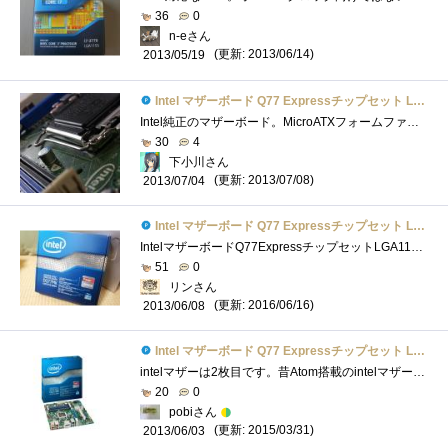
36
0
n-eさん
(更新: 2013/06/14)
2013/05/19
Intel マザーボード Q77 Expressチップセット LGA1155 BOXDQ77MK 【Micro-ATX】
Intel純正のマザーボード。MicroATXフォームファクタを採用した一見普通のマザーボードだが、単品販売のマザーとしては珍しいQ77チップセットを搭�...
30
4
下小川さん
(更新: 2013/07/08)
2013/07/04
Intel マザーボード Q77 Expressチップセット LGA1155 BOXDQ77MK 【Micro-ATX】
IntelマザーボードQ77ExpressチップセットLGA1155BOXDQ77MK 「『インテル(R)Core(TM)vPro(TM)プロセッサー・ファミリー』の謎を解き明かせ！」 レビュー用に�...
51
0
リンさん
(更新: 2016/06/16)
2013/06/08
Intel マザーボード Q77 Expressチップセット LGA1155 BOXDQ77MK 【Micro-ATX】
intelマザーは2枚目です。昔Atom搭載のintelマザーを使っていましたがBIOSがじゃじゃ馬で大変でした。 今回運よくレビューに当選しこのマザーボー�...
20
0
pobiさん
(更新: 2015/03/31)
2013/06/03