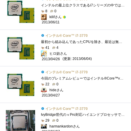
インテルの最上位クラスであるi7シリーズの中ではもっともスタンダードなCPUでしょうか。Zigsowをやっている人にはKつきの倍率フリー版がメジャ�...
8
0
kilifさん
2013/06/11
インテル® Core™ i7-3770
最初から組み込んであったCPUを除き、最近は無印購入したり、レビューさせて頂きませんでしたので、初の、無印CPUになります。とゆうことで、�...
41
4
ヒロ妨さん
(更新: 2013/06/04)
2013/04/26
インテル® Core™ i7-3770
今回のプレミアムレビューではインテル®Core™vPro™のレビューと言うことで、まず自分では買わないであろう無印を手に入れました軽く見ていき�...
22
0
hideさん
2013/04/27
インテル® Core™ i7-3770
IvyBridge世代のｖPro対応ハイエンドプロセッサです．４コア/８スレッドで，iGPUとしてHD4000を内蔵しています．IvyBridge世代のハイエンドプロセッサは...
29
0
harmankardonさん