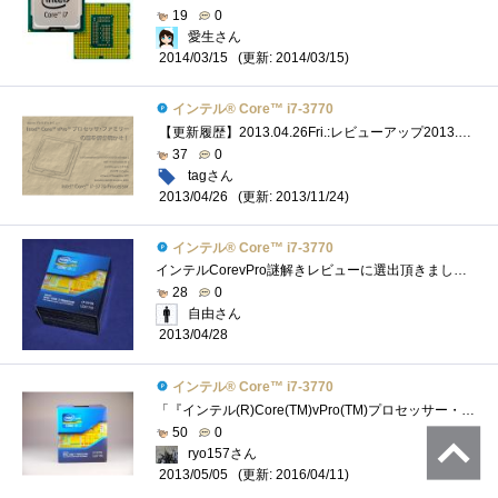
19
0
愛生さん
(更新: 2014/03/15)
2014/03/15
インテル® Core™ i7-3770
【更新履歴】2013.04.26Fri.:レビューアップ2013.06.06Thu.:コア温度に関して追記2013.06.15Sat.:リンク追加＆レビュー改良 「謎解き」の方は以下のリン�...
37
0
tagさん
(更新: 2013/11/24)
2013/04/26
インテル® Core™ i7-3770
インテルCorevPro謎解きレビューに選出頂きました。謎解きレビューが難航中なので、パーツのレビューを書いて現実逃避中です(^^ゞさて、今回はCPU...
28
0
自由さん
2013/04/28
インテル® Core™ i7-3770
「『インテル(R)Core(TM)vPro(TM)プロセッサー・ファミリー』の謎を解き明かせ！」のレビュー用に頂いたCPU。LGA1155対応。 動作周波数3.4GHz、ターボ・�...
50
0
ryo157さん
(更新: 2016/04/11)
2013/05/05