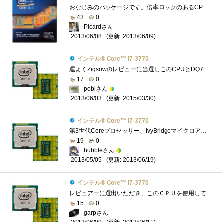
おなじみのパッケージです。倍率ロックのあるCPUは、Core2QuadQ6600以来なので、実に6年ぶりです。しかも、バンドルされているCPUクーラーを使った�...
43
0
Picardさん
(更新: 2013/06/09)
2013/06/08
インテル® Core™ i7-3770
運よくZigsowのレビューに当選しこのCPUとDQ77MKにてレビューをしました。 Corei7自体はMacBookProに搭載されているので使ったことはあるのですがノー�...
17
0
pobiさん
(更新: 2015/03/30)
2013/06/03
インテル® Core™ i7-3770
第3世代Coreプロセッサー、IvyBridgeマイクロアーキテクチャ採用のCPUExtremeEditionを除けば、デスクトップ向けIvyBridgeでは第2位の性能を誇るCPUです。201...
19
0
hubbleさん
(更新: 2013/06/19)
2013/05/05
インテル® Core™ i7-3770
レビュアーに選出いただき、このＣＰＵを使用して、Intelさんがこっそり(？)と仕込んだ数々の便利な機能についてレビューをさせていただきまし�...
15
0
garpさん
(更新: 2013/06/11)