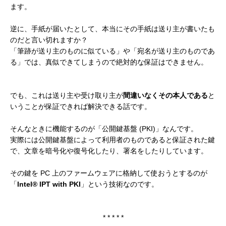
ます。
逆に、手紙が届いたとして、本当にその手紙は送り主が書いたも
のだと言い切れますか？
「筆跡が送り主のものに似ている」や「宛名が送り主のものであ
る」では、真似できてしまうので絶対的な保証はできません。
でも、これは送り主や受け取り主が
間違いなくその本人である
と
いうことが保証できれば解決できる話です。
そんなときに機能するのが「公開鍵基盤 (PKI)」なんです。
実際には公開鍵基盤によって利用者のものであると保証された鍵
で、文章を暗号化や復号化したり、署名をしたりしています。
その鍵を PC 上のファームウェアに格納して使おうとするのが
「
Intel® IPT with PKI
」という技術なのです。
* * * * *