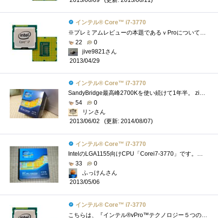
2013/06/09
インテル® Core™ i7-3770
※プレミアムレビューの本題であるｖProについては別途グループ別の発表となりますので、今回はあくまでこのCPU自体についてのレビューとさせ�...
22
0
jive9821さん
2013/04/29
インテル® Core™ i7-3770
SandyBridge最高峰2700Kを使い続けて1年半。 zigsowのおものだちはIvyBridgeへ移行する中、 自分はSandyBridgeを使い続けてきましたがついにIvyBridgeを手にす...
54
0
リンさん
(更新: 2014/08/07)
2013/06/02
インテル® Core™ i7-3770
IntelのLGA1155向けCPU「Corei7-3770」です。インテルCorevProレビューのレビュー品の1つです(；=ﾟωﾟ)=３３３【モデルナンバー(実クロック)】Corei7-3770/3.4G...
33
0
ふっけんさん
2013/05/06
インテル® Core™ i7-3770
こちらは、『インテル®vPro™テクノロジー５つの謎』で頂いたインテル®Core™i7-3770です。CPUクーラーの下にあります（笑）私のメインPCのCPUがイ�...