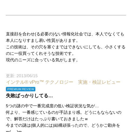
直接顔を合わせ(る必要の)ない情報化社会では、本人でなくても
本人になりすまし易い性質があります。
この技術は、その穴を塞ぐまではできないにしても、小さくする
のに一役買ってくれそうな技術です。
現代のニーズに合っている気がします。
更新: 2013/06/15
インテル® vPro™ テクノロジー 実施・検証レビュー
PREMIUM REVIEW
失敗ばっかりしてる…
5つの謎の中で一番完成度の低い検証状況な気が…
何より、一番感じているのが手詰まり感。どうにもならないの
で、解答だけはたっぷり書いておきましたｗ
今までの謎は(個人的には)結構頑張ったので、どうかご勘弁を
m(_ _)m