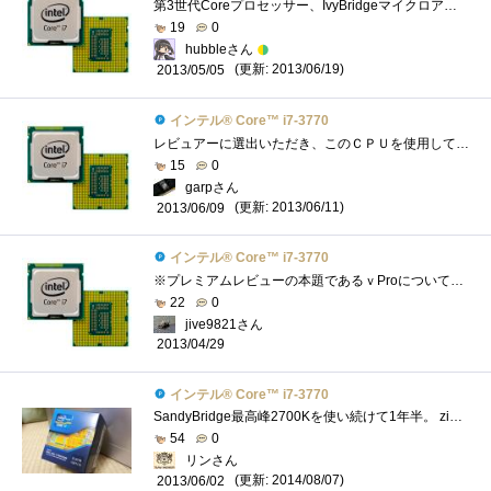
第3世代Coreプロセッサー、IvyBridgeマイクロアーキテクチャ採用のCPUExtremeEditionを除けば、デスクトップ向けIvyBridgeでは第2位の性能を誇るCPUです。201...
19
0
hubbleさん
(更新: 2013/06/19)
2013/05/05
インテル® Core™ i7-3770
レビュアーに選出いただき、このＣＰＵを使用して、Intelさんがこっそり(？)と仕込んだ数々の便利な機能についてレビューをさせていただきまし�...
15
0
garpさん
(更新: 2013/06/11)
2013/06/09
インテル® Core™ i7-3770
※プレミアムレビューの本題であるｖProについては別途グループ別の発表となりますので、今回はあくまでこのCPU自体についてのレビューとさせ�...
22
0
jive9821さん
2013/04/29
インテル® Core™ i7-3770
SandyBridge最高峰2700Kを使い続けて1年半。 zigsowのおものだちはIvyBridgeへ移行する中、 自分はSandyBridgeを使い続けてきましたがついにIvyBridgeを手にす...
54
0
リンさん
(更新: 2014/08/07)
2013/06/02