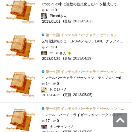
1つのPCの中に複数の仮想化したPCを構成して、複数のOSを同時に動作させることで、省資源/セキュリティの確保等が行えます。一般的には、PCは、1...
4
0
Picardさん
(更新: 2013/05/02)
2013/05/01
第一の謎 インテル® バーチャライゼーション・テクノロジーとは？
仮想化技術とは、CPUやメモリ、LAN、グラフィックスといったハードウェアリソースを仮想化することを意味します。 通常のPCでは、1台の物理PCが�...
2
0
chi-zuさん
(更新: 2013/04/29)
2013/04/29
第一の謎 インテル® バーチャライゼーション・テクノロジーとは？
インテルバーチャライゼーション・テクノロジー(IntelVirtualizationTechnology）とは、Intel社のマイクロプロセッサ（CPU）に採用されているシステム仮想...
14
0
ヒロ妨さん
(更新: 2013/05/05)
2013/04/25
第一の謎 インテル® バーチャライゼーション・テクノロジーとは？
インテル・バーチャライゼーション・テクノロジー（以下VT）とは、ハードウェアにより、仮想マシンの複数OSの並行動作をより効率的に行うため�...
17
0
ナンチャンさん