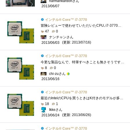
harmankardonさん
2013/06/07
インテル® Core™ i7-3770
冒険レビューで使わせていただいたCPU､i7-3770です｡これのK付きを持ってるので､レビューをするまでただの無印と思ってました｡スペック自体は...
47
0
ナンチャンさん
(更新: 2013/07/16)
2013/06/03
インテル® Core™ i7-3770
今更な製品なんで、特筆すべきことも無さそうですが。とりあえず、久しぶりにリテールクーラーで使ってみましたが、相変わらずというか、酷�...
8
0
chi-zuさん
2013/06/16
インテル® Core™ i7-3770
最近のIntelのCPUを買うときはK付きのモデルが多いのですが、こちらはKなしモデル。実際、K付きモデルを買ってもオーバークロックとかはあまりや...
18
1
Ikkeさん
(更新: 2013/06/26)
2013/06/24
インテル® Core™ i7-3770