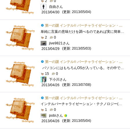
2
0
自由さん
(更新: 2013/05/04)
2013/04/30
第一の謎 インテル® バーチャライゼーション・テクノロジーとは？
単純に言葉の意味だけを調べるのであれば実に簡単です。インターネットの検索エンジンでこの言葉を調べればすぐに解説にたどり着くことが出�...
2
0
jive9821さん
(更新: 2013/05/03)
2013/04/29
第一の謎 インテル® バーチャライゼーション・テクノロジーとは？
パソコンにはもちろんOSが入っている。その中で更にOSを入れ子として動かすのがいわゆる「仮想PC」。その名の通りOS上でもう一つのパソコン�...
15
0
下小川さん
(更新: 2013/07/08)
2013/04/26
第一の謎 インテル® バーチャライゼーション・テクノロジーとは？
インテルバーチャライゼーション・テクノロジー(以下VT)とは仮想化支援機能のことである。そもそも仮想化とは何かというとコンピュータ資源（C...
1
0
pobiさん
(更新: 2013/05/04)
2013/04/26