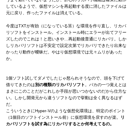
しているようで、仮想マシンを再起動する度に消したファイルは
元に戻り、作ったファイルは消えている。
今度はTXTが有効（になっている筈）な環境を作り直し、リカバ
リソフトをインストール。インストール時にエラーが出てフリー
ズしたのでこれは！と思いきや…再起動後普通にリカバリ。しか
しリカバリソフトは不安定で設定次第でリカバリできたり出来な
かったり動作が曖昧だ。やはり仮想環境では元々ムリがあった
か。
1個ソフト試してダメでしたじゃ怒られそうなので、頭を下げて
借りてきたのは
別の種類のリカバリソフト
。バカの一つ覚えとは
まさにこのことだがこれしか手段が思いつかないのだから仕方な
い。しかし開発元から違うソフトなので挙動は全く異なるはず
だ。
こういうときにHyper-Vのような仮想化環境は、特定のポイント
（1個目のソフトインストール前）に仮想環境を戻すのが楽。
リ
カバリソフトを試す為にリカバリするとか何考えてるの。