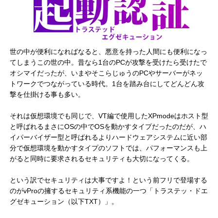
世の中が便利になればなると、悪意を持った人間にも便利になっ
てしまうこの世の中。昔なら1台のPCが攻撃を受けたら受けたで
オシマイだったが、いまやそこらじゅうのPCやサーバーがネッ
トワークでつながっている時代。1台を踏み台にしてどんどん攻
撃を仕掛ける事も多い。
それは仮想環境でも同じで、VT編で使用したXPmodeはホスト型
と呼ばれるまさにOSの中でOSを動かすタイプだったのだが、ハ
イパーバイザー型と呼ばれるよりハードウェアシステムに近い部
分で仮想環境を動かすタイプのソフトでは、パフォーマンスも上
がると同時に要求されるセキュリティも大切になってくる。
という訳でセキュリティは大事ですよ！という前フリで登場する
のがvProの擁するセキュリティ系機能の一つ「トラステッ・ドエ
グゼキューション（以下TXT）」。