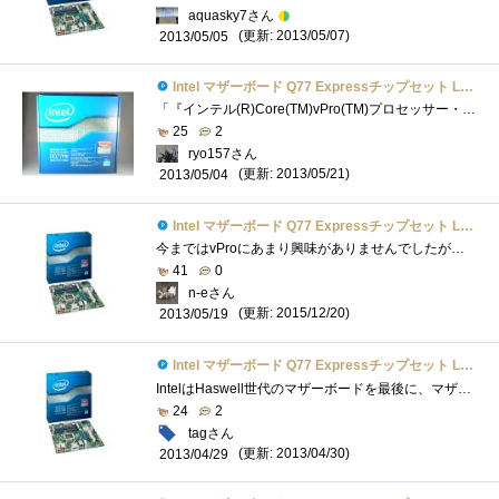
aquasky7さん
(更新: 2013/05/07)
2013/05/05
Intel マザーボード Q77 Expressチップセット LGA1155 BOXDQ77MK 【Micro-ATX】
「『インテル(R)Core(TM)vPro(TM)プロセッサー・ファミリー』の謎を解き明かせ！」のレビュー用に頂いたマザーボード。LGA1155対応で、サイズはMicro-ATX...
25
2
ryo157さん
(更新: 2013/05/21)
2013/05/04
Intel マザーボード Q77 Expressチップセット LGA1155 BOXDQ77MK 【Micro-ATX】
今まではvProにあまり興味がありませんでしたが、使ってみるといろいろな事ができて面白いし、勉強になります。vProPCの構成OS:Windows8Pro64bitCPU:Intel...
41
0
n-eさん
(更新: 2015/12/20)
2013/05/19
Intel マザーボード Q77 Expressチップセット LGA1155 BOXDQ77MK 【Micro-ATX】
IntelはHaswell世代のマザーボードを最後に、マザーボード業界から撤退することが決まっているようなので、おそらくこれが私の使うであろう最後�...
24
2
tagさん
(更新: 2013/04/30)
2013/04/29