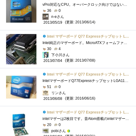
vPro対応なCPU。オーバークロック向けではないようですが、高性能なので快適です。vProPCの構成OS:CPU:IntelCorei7-3770マザーボード:メモリー:16GBSSD:電源:...
36
0
n-eさん
(更新: 2013/06/14)
2013/05/19
Intel マザーボード Q77 Expressチップセット LGA1155 BOXDQ77MK 【Micro-ATX】
Intel純正のマザーボード。MicroATXフォームファクタを採用した一見普通のマザーボードだが、単品販売のマザーとしては珍しいQ77チップセットを搭�...
30
4
下小川さん
(更新: 2013/07/08)
2013/07/04
Intel マザーボード Q77 Expressチップセット LGA1155 BOXDQ77MK 【Micro-ATX】
IntelマザーボードQ77ExpressチップセットLGA1155BOXDQ77MK 「『インテル(R)Core(TM)vPro(TM)プロセッサー・ファミリー』の謎を解き明かせ！」 レビュー用に�...
51
0
リンさん
(更新: 2016/06/16)
2013/06/08
Intel マザーボード Q77 Expressチップセット LGA1155 BOXDQ77MK 【Micro-ATX】
intelマザーは2枚目です。昔Atom搭載のintelマザーを使っていましたがBIOSがじゃじゃ馬で大変でした。 今回運よくレビューに当選しこのマザーボー�...
20
0
pobiさん