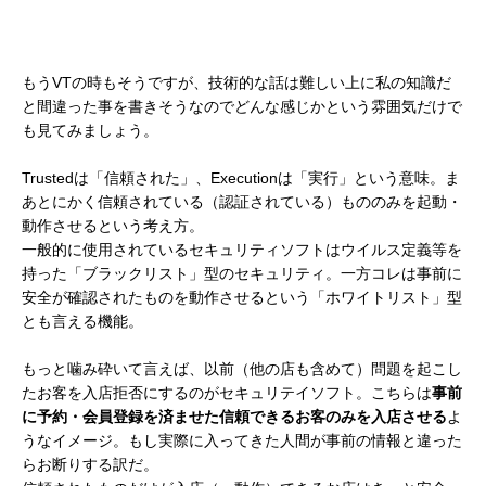
もうVTの時もそうですが、技術的な話は難しい上に私の知識だ
と間違った事を書きそうなのでどんな感じかという雰囲気だけで
も見てみましょう。
Trustedは「信頼された」、Executionは「実行」という意味。ま
あとにかく信頼されている（認証されている）もののみを起動・
動作させるという考え方。
一般的に使用されているセキュリティソフトはウイルス定義等を
持った「ブラックリスト」型のセキュリティ。一方コレは事前に
安全が確認されたものを動作させるという「ホワイトリスト」型
とも言える機能。
もっと噛み砕いて言えば、以前（他の店も含めて）問題を起こし
たお客を入店拒否にするのがセキュリテイソフト。こちらは
事前
に予約・会員登録を済ませた信頼できるお客のみを入店させる
よ
うなイメージ。もし実際に入ってきた人間が事前の情報と違った
らお断りする訳だ。