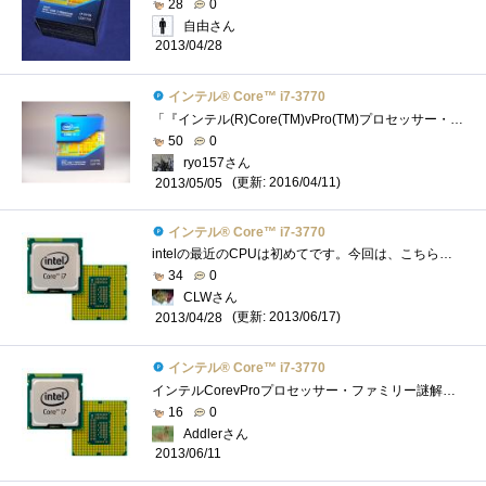
28
0
自由さん
2013/04/28
インテル® Core™ i7-3770
「『インテル(R)Core(TM)vPro(TM)プロセッサー・ファミリー』の謎を解き明かせ！」のレビュー用に頂いたCPU。LGA1155対応。 動作周波数3.4GHz、ターボ・�...
50
0
ryo157さん
(更新: 2016/04/11)
2013/05/05
インテル® Core™ i7-3770
intelの最近のCPUは初めてです。今回は、こちらのレビュー完成は必須条件では有りませんが、取りあえず組み上げたのでその動作検証の意味も含め...
34
0
CLWさん
(更新: 2013/06/17)
2013/04/28
インテル® Core™ i7-3770
インテルCorevProプロセッサー・ファミリー謎解きレビューのレビュー用CPUです。意外と大きい箱で到着 我が家の検疫隊長のチェックをうけていま�...
16
0
Addlerさん
2013/06/11