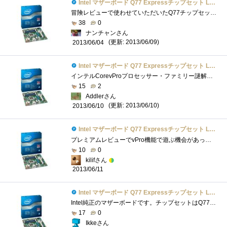
Intel マザーボード Q77 Expressチップセット LGA1155 BOXDQ77MK 【Micro-ATX】
冒険レビューで使わせていただいたQ77チップセットのIntelDQ77MKです｡M-ATXマザーボードになります｡付属品は､バックパネル､SATAケーブル2本､DVI-D...
38
0
ナンチャンさん
(更新: 2013/06/09)
2013/06/04
Intel マザーボード Q77 Expressチップセット LGA1155 BOXDQ77MK 【Micro-ATX】
インテルCorevProプロセッサー・ファミリー謎解きレビューのレビュー用マザーボードです。意外と大きい箱で到着我が家の検疫隊長のチェックをう...
15
2
Addlerさん
(更新: 2013/06/10)
2013/06/10
Intel マザーボード Q77 Expressチップセット LGA1155 BOXDQ77MK 【Micro-ATX】
プレミアムレビューでvPro機能で遊ぶ機会があったためいろいろと活用できました。電源オフでも遠隔操作できたり、仮想マシンでPCIスロットにア�...
10
0
kilifさん
2013/06/11
Intel マザーボード Q77 Expressチップセット LGA1155 BOXDQ77MK 【Micro-ATX】
Intel純正のマザーボードです。チップセットはQ77。ZでもHでもなく、Q77。IntelのvPro機能に対応したチップセットQ77を搭載しています。vProについては...
17
0
Ikkeさん