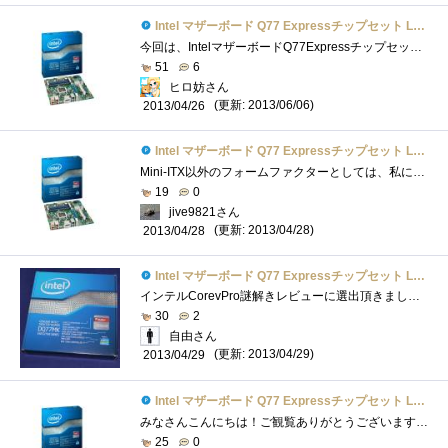
Intel マザーボード Q77 Expressチップセット LGA1155 BOXDQ77MK 【Micro-ATX】
今回は、IntelマザーボードQ77ExpressチップセットLGA1155BOXDQ77MK【Micro-ATX】のレビューです。外見大きさ比較ケース入りDVD-R、4枚分でした。Micro-ATXサイ�...
51
6
ヒロ妨さん
(更新: 2013/06/06)
2013/04/26
Intel マザーボード Q77 Expressチップセット LGA1155 BOXDQ77MK 【Micro-ATX】
Mini-ITX以外のフォームファクターとしては、私にとってかなり久しぶりとなるIntel純正マザーボードです。以前使ったのは確かOR840まで遡ると思い�...
19
0
jive9821さん
(更新: 2013/04/28)
2013/04/28
Intel マザーボード Q77 Expressチップセット LGA1155 BOXDQ77MK 【Micro-ATX】
インテルCorevPro謎解きレビューに選出頂きました。謎解きレビューが難航中なので、パーツのレビューを書いて現実逃避中です(^^ゞさて、今回レビ...
30
2
自由さん
(更新: 2013/04/29)
2013/04/29
Intel マザーボード Q77 Expressチップセット LGA1155 BOXDQ77MK 【Micro-ATX】
みなさんこんにちは！ご観覧ありがとうございます！今回は、「Q77ExpressLGA1155チップセットIntelDQ77MK」をご紹介します。 ・こいつとの運命的な出�...
25
0