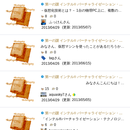
第一の謎 インテル® バーチャライゼーション・テクノロジーとは？
－仮想化技術とは？－ 1台の物理PC上に、複数の仮想的なPC（仮想マシン）をソフト的に構築する技術であり、サーバー等を中心に導入が進んでい�...
8
0
ふっけんさん
(更新: 2013/05/07)
2013/04/29
第一の謎 インテル® バーチャライゼーション・テクノロジーとは？
みなさん、仮想マシンを使ったことがあるだろうか。 もちろん使ったことないって人もいると思うが、ちょっとパソコンが使える人で、いろいろ...
8
0
tagさん
(更新: 2013/06/15)
2013/04/26
第一の謎 インテル® バーチャライゼーション・テクノロジーとは？
みなさんこんにちは！ご観覧ありがとうございます！今回は、「『インテル(R)Core(TM)vPro(TM)プロセッサー・ファミリー�...
15
0
aquasky7さん
(更新: 2013/05/05)
2013/04/29
第一の謎 インテル® バーチャライゼーション・テクノロジーとは？
「インテル®バーチャライゼーション・テクノロジー」とは！？・CPU，チップセット，BIOS，すべてのレベルで仮想化をハードウエアとして支援・...
6
0