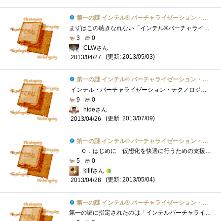
第一の謎 インテル® バーチャライゼーション・テクノロジーとは？
まずはこの聴きなれない「インテル®バーチャライゼーション・テクノロジー」についてWebを駆使して調べてみました。※以下VTと省略以下の文章�...
3
0
CLWさん
(更新: 2013/05/03)
2013/04/27
第一の謎 インテル® バーチャライゼーション・テクノロジーとは？
インテル・バーチャライゼーション・テクノロジーとは、x64プロセッサー向けのインテルのCPＵである Xeon、i7、i5、Centrino、Core2Duoなどで使用さ�...
9
0
hideさん
(更新: 2013/07/09)
2013/04/26
第一の謎 インテル® バーチャライゼーション・テクノロジーとは？
０．はじめに 仮想化を快適に行うための支援機能と書きましたが、仮想化とは一つの物理マシンで複数のOSを走らせるということです。具体...
5
0
kilifさん
(更新: 2013/05/04)
2013/04/28
第一の謎 インテル® バーチャライゼーション・テクノロジーとは？
第一の謎に指定されたのは「インテルバーチャライゼーション・テクノロジー」である。インテルの公式HPによる解説を熟読しましたが、チンプン...