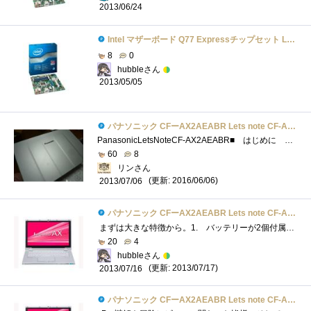
2013/06/24
Intel マザーボード Q77 Expressチップセット LGA1155 BOXDQ77MK 【Micro-ATX】
8
0
hubbleさん
2013/05/05
パナソニック CFーAX2AEABR Lets note CF-AX2シリーズ
PanasonicLetsNoteCF-AX2AEABR■ はじめに . 1か月にも及ぶ謎解きの末、私が所属しているチームIが 最優秀冒険チームに選ば...
60
8
リンさん
(更新: 2016/06/06)
2013/07/06
パナソニック CFーAX2AEABR Lets note CF-AX2シリーズ
まずは大きな特徴から。1. バッテリーが2個付属+小容量バッテリーも内蔵2. 360度回転する液晶モニタ3. マルチタッチ対応のタッチパネル4. �...
20
4
hubbleさん
(更新: 2013/07/17)
2013/07/16
パナソニック CFーAX2AEABR Lets note CF-AX2シリーズ