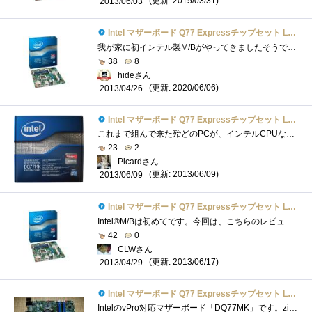
(更新: 2015/03/31)
2013/06/03
Intel マザーボード Q77 Expressチップセット LGA1155 BOXDQ77MK 【Micro-ATX】
我が家に初インテル製M/Bがやってきましたそうです、プレミアムレビューに選出されたからです今思うと、これだけ作っていながら、なぜ1台もイ�...
38
8
hideさん
(更新: 2020/06/06)
2013/04/26
Intel マザーボード Q77 Expressチップセット LGA1155 BOXDQ77MK 【Micro-ATX】
これまで組んで来た殆どのPCが、インテルCPUなのに、これまでインテル製マザーボードを使ったことがありませんでした。安心感はあるものの、機...
23
2
Picardさん
(更新: 2013/06/09)
2013/06/09
Intel マザーボード Q77 Expressチップセット LGA1155 BOXDQ77MK 【Micro-ATX】
Intel®M/Bは初めてです。今回は、こちらのレビュー完成は必須条件では有りませんが、取りあえず組み上げたのでその動作検証の意味も含めて少し�...
42
0
CLWさん
(更新: 2013/06/17)
2013/04/29
Intel マザーボード Q77 Expressチップセット LGA1155 BOXDQ77MK 【Micro-ATX】
IntelのvPro対応マザーボード「DQ77MK」です。zigsowのvProプレミアムレビューのレビュー品の一つです(；=ﾟωﾟ)=３３３【メーカー/型番】intel/DQ77MK【チ...