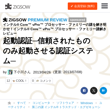
会員登録 (無料)
ZIGSOW
PREMIUM REVIEW
sponsored
インテル® Core™ vPro™ プロセッサー・ファミリーの謎を解き明
かせ！インテル® Core™ vPro™ プロセッサー・ファミリー謎解き
レビュー
起動認証─信頼されたもの
のみ起動させる認証システ
ム─
by
下小川さん
(更新: 2013/07/08)
2013/04/26
12
COOL！
0
コメント
すべて
コンピュータ
ソフトウェア
ユ
Windows
ーティリティ
第二の謎 インテル® トラステッド・エグゼキューシ