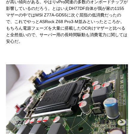
が高い傾向がある。やはりvPro関連の多数のオンボードチップが
影響しているのだろう。とはいえDH77DF自体が我が家の1155
マザーの中ではMSI Z77A-GD55に次ぐ屈指の低消費だったの
で、これでやっとASRock Z68 Pro3-M並みといったところか。
もちろん電源フェーズを大量に搭載したOC向けマザーと比べる
と全然低いので、サーバー用の長時間駆動も消費電力に関しては
安心だ。