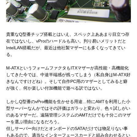
貴重なQ型番チップ搭載とはいえ、スペック上ああまり目立つ存
在ではないし、vProのハードルも高い。判り易いメリットだと
IntelLAN搭載だが、最近は他社製マザーにも多くなってきてい
る。
M-ATXというフォームファクタもITXマザーが高性能・高機能化
してきた今では、中途半端感が残ってしまう（私自身はM-ATX好
きなんですけどね）。
そして自作PC用のマザーとしてみると癖
が強く、何か楽しい付加機能で遊べる訳ではない。
しかしQ型番のvPro機能を生かせる用途…特にAMTを利用した小
型サーバーなんかではその評価はガラッと変わり、色々試しがい
のあるマザーだ。遠隔管理システムのAMTだけでも十分このマザ
ーを選ぶ理由になるだろう。
但しサーバー向けだとオンボードのSATAだけでは物足りない事
もあるので、適当なインターフェースカードと組み合わせるとい