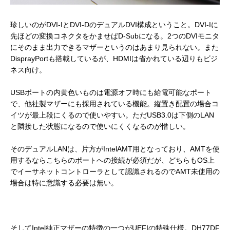
珍しいのがDVI-IとDVI-DのデュアルDVI構成ということ。DVI-Iに
先ほどの変換コネクタをかませばD-Subになる。2つのDVIモニタ
にそのまま出力できるマザーというのはあまり見られない。また
DisprayPortも搭載しているが、HDMIは省かれている辺りもビジ
ネス向け。
USBポートの内黄色いものは電源オフ時にも給電可能なポート
で、他社製マザーにも採用されている機能。縦置き配置の場合コ
イツが最上段にくるので使いやすい。ただUSB3.0は下側のLAN
と隣接した状態になるので使いにくくなるのが惜しい。
そのデュアルLANは、片方がIntelAMT用となっており、AMTを使
用するならこちらのポートへの接続が必須だが、どちらもOS上
でイーサネットコントローラとして認識されるのでAMT未使用の
場合は特に意識する必要は無い。
そしてIntel純正マザーの特徴の一つがUEFIの特殊仕様。DH77DF