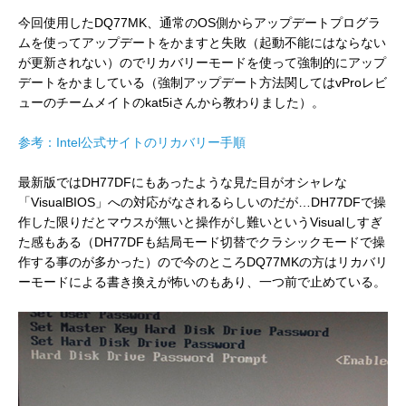
今回使用したDQ77MK、通常のOS側からアップデートプログラ
ムを使ってアップデートをかますと失敗（起動不能にはならない
が更新されない）のでリカバリーモードを使って強制的にアップ
デートをかましている（強制アップデート方法関してはvProレビ
ューのチームメイトのkat5iさんから教わりました）。
参考：Intel公式サイトのリカバリー手順
最新版ではDH77DFにもあったような見た目がオシャレな
「VisualBIOS」への対応がなされるらしいのだが…DH77DFで操
作した限りだとマウスが無いと操作がし難いというVisualしすぎ
た感もある（DH77DFも結局モード切替でクラシックモードで操
作する事のが多かった）ので今のところDQ77MKの方はリカバリ
ーモードによる書き換えが怖いのもあり、一つ前で止めている。