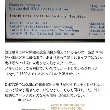
設定項目はvPro関連の設定項目が増えているものの、当然OC関
連や電圧関連は最低限で、あまり弄って楽しむタイプではない。
定格動作で確実に安定させて動かすタイプだ。
メモリに関しても同様で、CPUでサポートしているクロック
（Ivyなら1600まで）と思っておいたほうがいい。
DH77DFではG.Skillの超低電圧メモリが相性で上手く動作しない
という現象が起きたが、残念ながらこちらも同様だった。逆に一
般的なスペックのものなら相性等は発生していない。