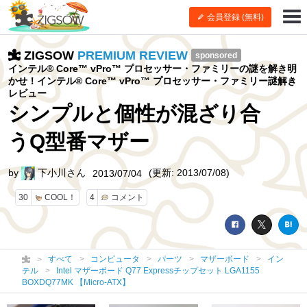
会員登録 (無料)
ZIGSOW
PREMIUM REVIEW
sponsored
インテル® Core™ vPro™ プロセッサー・ファミリーの謎を解き明
かせ！インテル® Core™ vPro™ プロセッサー・ファミリー謎解き
レビュー
シンプルと個性が混ざり合
うQ型番マザー
by
下小川さん
(更新: 2013/07/08)
2013/07/04
30
COOL！
4
コメント
すべて
コンピュータ
パーツ
マザーボード
イン
テル
Intel マザーボード Q77 Expressチップセット LGA1155
BOXDQ77MK 【Micro-ATX】