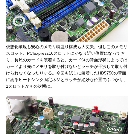
仮想化環境も安心のメモリ特盛り構成も大丈夫。但しこのメモリ
スロット、PCIexpress16スロットにかなり近い位置になってお
り、長尺のカードを装着すると、カード側の背面形状によっては
カードより先にメモリを取り付けないとラッチが干渉して取り付
けられなくなったりする。今回も試しに装着したHD5750の背面
にあるヒートシンク固定ネジとラッチが絶妙な位置でぶつかり、
1スロットがその状態に。