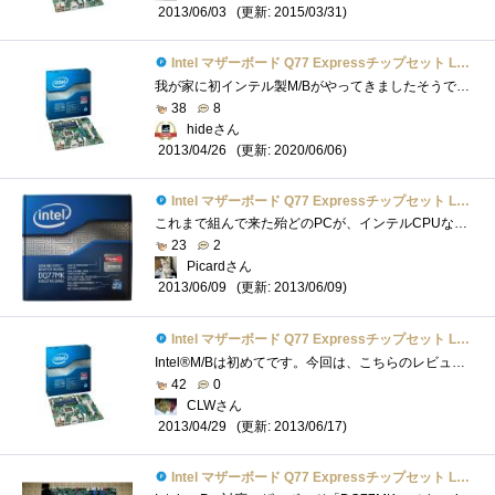
(更新: 2015/03/31)
2013/06/03
Intel マザーボード Q77 Expressチップセット LGA1155 BOXDQ77MK 【Micro-ATX】
我が家に初インテル製M/Bがやってきましたそうです、プレミアムレビューに選出されたからです今思うと、これだけ作っていながら、なぜ1台もイ�...
38
8
hideさん
(更新: 2020/06/06)
2013/04/26
Intel マザーボード Q77 Expressチップセット LGA1155 BOXDQ77MK 【Micro-ATX】
これまで組んで来た殆どのPCが、インテルCPUなのに、これまでインテル製マザーボードを使ったことがありませんでした。安心感はあるものの、機...
23
2
Picardさん
(更新: 2013/06/09)
2013/06/09
Intel マザーボード Q77 Expressチップセット LGA1155 BOXDQ77MK 【Micro-ATX】
Intel®M/Bは初めてです。今回は、こちらのレビュー完成は必須条件では有りませんが、取りあえず組み上げたのでその動作検証の意味も含めて少し�...
42
0
CLWさん
(更新: 2013/06/17)
2013/04/29
Intel マザーボード Q77 Expressチップセット LGA1155 BOXDQ77MK 【Micro-ATX】