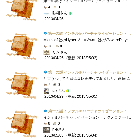
第一の謎は「インテル®バーチャライゼーション・テクノロジー」についてバーチャルというぐらいなので「仮想」ということですね。。。 IntelVT...
4
0
臥栩さん
2013/04/26
第一の謎 インテル® バーチャライゼーション・テクノロジーとは？
Microsoft社のHyper-V、VMware社のVMwarePlayer等を使用するにあたり、 ハードウェアレベルで仮想化支援機能を行う技術のことを、 IntelVirtualizationTechnology�...
10
0
リンさん
(更新: 2013/05/03)
2013/04/25
第一の謎 インテル® バーチャライゼーション・テクノロジーとは？
と言うわけで今回はコレを使ってみました。画像ばかりで重いかもしれませんがｗ ハードウェアアシストでハイパーバイザとNICやI/Oデバイスを共...
7
0
takさん
(更新: 2013/05/05)
2013/04/29
第一の謎 インテル® バーチャライゼーション・テクノロジーとは？
インテルバーチャライゼーション・テクノロジー(IntelVT)とは、仮想化をハードウェアで支援する技術です。これによってバーチャルマシンモニタ(V...
8
0
n-eさん
(更新: 2013/05/04)
2013/05/03