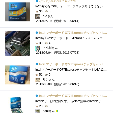
インテル® Core™ i7-3770
vPro対応なCPU。オーバークロック向けではないようですが、高性能なので快適です。vProPCの構成OS:CPU:IntelCorei7-3770マザーボード:メモリー:16GBSSD:電源:...
36
0
n-eさん
(更新: 2013/06/14)
2013/05/19
Intel マザーボード Q77 Expressチップセット LGA1155 BOXDQ77MK 【Micro-ATX】
Intel純正のマザーボード。MicroATXフォームファクタを採用した一見普通のマザーボードだが、単品販売のマザーとしては珍しいQ77チップセットを搭�...
30
4
下小川さん
(更新: 2013/07/08)
2013/07/04
Intel マザーボード Q77 Expressチップセット LGA1155 BOXDQ77MK 【Micro-ATX】
IntelマザーボードQ77ExpressチップセットLGA1155BOXDQ77MK 「『インテル(R)Core(TM)vPro(TM)プロセッサー・ファミリー』の謎を解き明かせ！」 レビュー用に�...
51
0
リンさん
(更新: 2016/06/16)
2013/06/08
Intel マザーボード Q77 Expressチップセット LGA1155 BOXDQ77MK 【Micro-ATX】
intelマザーは2枚目です。昔Atom搭載のintelマザーを使っていましたがBIOSがじゃじゃ馬で大変でした。 今回運よくレビューに当選しこのマザーボー�...
20
0
pobiさん