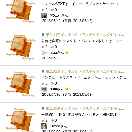
インテル®TXTは、インテル®プロセッサーの中に作り上げられたインフラストラクチャーを「信頼のルート(rootoftrust)」として使用し、すでに検証さ...
1
0
ryo157さん
(更新: 2013/05/12)
2013/05/12
第二の謎 インテル® トラステッド・エグゼキューション・テクノロジーとは？
以前は自宅のデスクトップパソコンもしくは、ノートパソコンなどでインターネットへアクセスする事が多かったと思いますが、今では無線LANが�...
2
0
muuさん
2013/05/12
第二の謎 インテル® トラステッド・エグゼキューション・テクノロジーとは？
インテル トラステッド・エグゼキューション・テクノロジー（以下TXT）とはシステムのセキュリティ機能のことでPCの安全性を高めている。イン...
1
0
pobiさん
(更新: 2013/05/08)
2013/04/30
第二の謎 インテル® トラステッド・エグゼキューション・テクノロジーとは？
一般的に、PCに電源が投入されると、BIOS起動>ブートローダー起動>OS起動という動作で起動を行いますが、インテルトラステッド・エグゼキュ�...
3
0
Picardさん
(更新: 2013/05/11)
2013/05/05