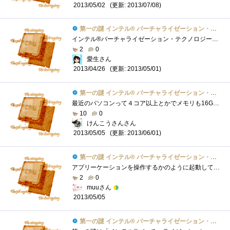
(更新: 2013/07/08)
2013/05/02
第一の謎 インテル® バーチャライゼーション・テクノロジーとは？
インテル®バーチャライゼーション・テクノロジーとは、ハードウェア・ベースの仮想化支援機能のことである。・・・と書いてみたが、どういう...
2
0
愛生さん
(更新: 2013/05/01)
2013/04/26
第一の謎 インテル® バーチャライゼーション・テクノロジーとは？
最近のパソコンって４コア以上とかでメモリも16GBとか普通ですよね！はっきり言ってオーバースペックだったりで・・・5年以上前のパソコン数台...
10
0
けんこうさんさん
(更新: 2013/06/01)
2013/05/05
第一の謎 インテル® バーチャライゼーション・テクノロジーとは？
アプリーケーションを操作するかのように起動しているOS上で別のOSを操作する機能で仮想PCとか聞いたことがあるかと思います。windows7上でwindowsXP...
2
0
muuさん
2013/05/05
第一の謎 インテル® バーチャライゼーション・テクノロジーとは？