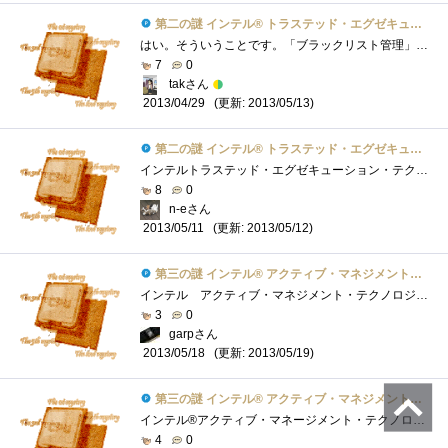
第二の謎 インテル® トラステッド・エグゼキューション・テクノロジーとは？
はい。そういうことです。「ブラックリスト管理」はいわゆるアンチウイルスやファイアウォールなどの「ソフトウェアベース」での防御策。ウ�...
7
0
takさん
(更新: 2013/05/13)
2013/04/29
第二の謎 インテル® トラステッド・エグゼキューション・テクノロジーとは？
インテルトラステッド・エグゼキューション・テクノロジー(IntelTXT)とは、ハードウェアベースでセキュリティ機能を強化する技術。起動環境を構�...
8
0
n-eさん
(更新: 2013/05/12)
2013/05/11
第三の謎 インテル® アクティブ・マネジメント・テクノロジーとは？
インテル アクティブ・マネジメント・テクノロジーは、インテルが開発した多数のクライアントマネジメントを効率的にこなす為の仕組みです�...
3
0
garpさん
(更新: 2013/05/19)
2013/05/18
第三の謎 インテル® アクティブ・マネジメント・テクノロジーとは？
インテル®アクティブ・マネージメント・テクノロジー※以下AMTと省略 アウトオブバンド・アクセスによりリモートで診断・修復を実行可能AMT�...
4
0