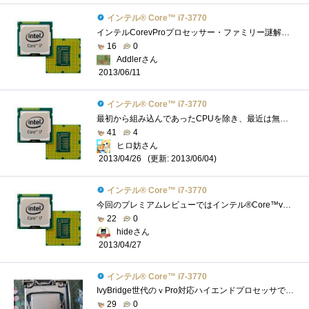
インテル® Core™ i7-3770
インテルCorevProプロセッサー・ファミリー謎解きレビューのレビュー用CPUです。意外と大きい箱で到着 我が家の検疫隊長のチェックをうけていま�...
16
0
Addlerさん
2013/06/11
インテル® Core™ i7-3770
最初から組み込んであったCPUを除き、最近は無印購入したり、レビューさせて頂きませんでしたので、初の、無印CPUになります。とゆうことで、�...
41
4
ヒロ妨さん
(更新: 2013/06/04)
2013/04/26
インテル® Core™ i7-3770
今回のプレミアムレビューではインテル®Core™vPro™のレビューと言うことで、まず自分では買わないであろう無印を手に入れました軽く見ていき�...
22
0
hideさん
2013/04/27
インテル® Core™ i7-3770
IvyBridge世代のｖPro対応ハイエンドプロセッサです．４コア/８スレッドで，iGPUとしてHD4000を内蔵しています．IvyBridge世代のハイエンドプロセッサは...
29
0