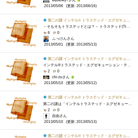
aquasky7さん
(更新: 2013/06/16)
2013/05/06
第二の謎 インテル® トラステッド・エグゼキューション・テクノロジーとは？
－そもそもトラステッドとは？－ トラステッド(Trusted)とは、英訳で「信頼された」という意味です。昨今、情報システムによる犯罪が巧妙化して...
6
0
ふっけんさん
(更新: 2013/05/13)
2013/05/01
第二の謎 インテル® トラステッド・エグゼキューション・テクノロジーとは？
インテル®トラステッド・エグゼキューション・テクノロジー(インテル®TXT)は、システムの起動時にサーバーまたはPCを構成する主要なコンポーネ...
2
0
chi-zuさん
(更新: 2013/05/12)
2013/05/10
第二の謎 インテル® トラステッド・エグゼキューション・テクノロジーとは？
第二の謎は「インテルトラステッド・エグゼキューション・テクノロジー」である。インテルのにある解説を熟読しましたが、全く理解が出来ま�...
2
0
自由さん
(更新: 2013/05/13)
2013/05/10
第二の謎 インテル® トラステッド・エグゼキューション・テクノロジーとは？