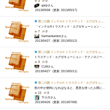
3
0
garpさん
(更新: 2013/05/17)
2013/05/08
第二の謎 インテル® トラステッド・エグゼキューション・テクノロジーとは？
「インテル®トラステッド・エグゼキューション・テクノロジー」とは システム起動時に，ハードウエアレベルでシステムソフトウエアの改ざ�...
7
0
harmankardonさん
(更新: 2013/05/12)
2013/04/27
第二の謎 インテル® トラステッド・エグゼキューション・テクノロジーとは？
トラステッド・エグゼキューション・テクノロジー(以下TXT)は現在のソフトウェアによるセキュリティ対策の限界部分をハードウェアーが担い手と...
3
0
CLWさん
(更新: 2013/05/11)
2013/04/27
第二の謎 インテル® トラステッド・エグゼキューション・テクノロジーとは？
世の中が便利になればなると、悪意を持った人間にも便利になってしまうこの世の中。昔なら1台のPCが攻撃を受けたら受けたでオシマイだったが�...
12
0
下小川さん
(更新: 2013/07/08)
2013/04/26