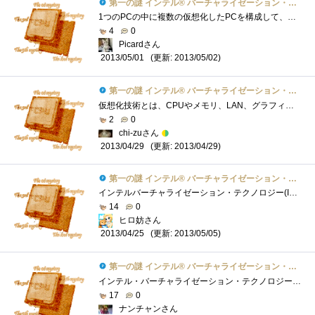
第一の謎 インテル® バーチャライゼーション・テクノロジーとは？
1つのPCの中に複数の仮想化したPCを構成して、複数のOSを同時に動作させることで、省資源/セキュリティの確保等が行えます。一般的には、PCは、1...
4
0
Picardさん
(更新: 2013/05/02)
2013/05/01
第一の謎 インテル® バーチャライゼーション・テクノロジーとは？
仮想化技術とは、CPUやメモリ、LAN、グラフィックスといったハードウェアリソースを仮想化することを意味します。 通常のPCでは、1台の物理PCが�...
2
0
chi-zuさん
(更新: 2013/04/29)
2013/04/29
第一の謎 インテル® バーチャライゼーション・テクノロジーとは？
インテルバーチャライゼーション・テクノロジー(IntelVirtualizationTechnology）とは、Intel社のマイクロプロセッサ（CPU）に採用されているシステム仮想...
14
0
ヒロ妨さん
(更新: 2013/05/05)
2013/04/25
第一の謎 インテル® バーチャライゼーション・テクノロジーとは？
インテル・バーチャライゼーション・テクノロジー（以下VT）とは、ハードウェアにより、仮想マシンの複数OSの並行動作をより効率的に行うため�...
17
0
ナンチャンさん