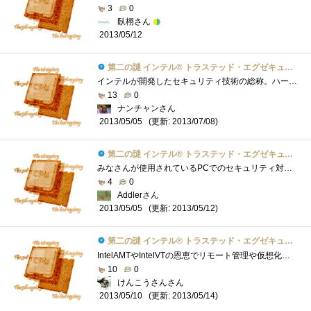
3
0
臥栩さん
2013/05/12
第二の謎 インテル® トラステッド・エグゼキューション・テクノロジーとは？
インテルが開発したセキュリティ技術の総称。ハードウエアに暗号化チップを搭載し、OSやアプリケーションとやり取りするデータを暗号化する。...
13
0
ナンチャンさん
(更新: 2013/07/08)
2013/05/05
第二の謎 インテル® トラステッド・エグゼキューション・テクノロジーとは？
みなさんが使用されているPCでのセキュリティ対策はどの様にされてますか？おそらくほとんどの方はなんらかのセキュリティ対策ソフトを使用さ...
4
0
Addlerさん
(更新: 2013/05/12)
2013/05/05
第二の謎 インテル® トラステッド・エグゼキューション・テクノロジーとは？
IntelAMTやIntelVTの恩恵でリモート管理や仮想化環境がお手軽かつ簡略化された分・・・セキュリティ面は手薄になりがちです。でも、大丈夫！セキ�...
10
0
けんこうさんさん
(更新: 2013/05/14)
2013/05/10