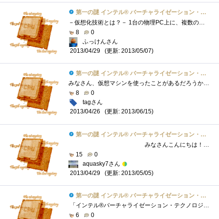
第一の謎 インテル® バーチャライゼーション・テクノロジーとは？
－仮想化技術とは？－ 1台の物理PC上に、複数の仮想的なPC（仮想マシン）をソフト的に構築する技術であり、サーバー等を中心に導入が進んでい�...
8
0
ふっけんさん
(更新: 2013/05/07)
2013/04/29
第一の謎 インテル® バーチャライゼーション・テクノロジーとは？
みなさん、仮想マシンを使ったことがあるだろうか。 もちろん使ったことないって人もいると思うが、ちょっとパソコンが使える人で、いろいろ...
8
0
tagさん
(更新: 2013/06/15)
2013/04/26
第一の謎 インテル® バーチャライゼーション・テクノロジーとは？
みなさんこんにちは！ご観覧ありがとうございます！今回は、「『インテル(R)Core(TM)vPro(TM)プロセッサー・ファミリー�...
15
0
aquasky7さん
(更新: 2013/05/05)
2013/04/29
第一の謎 インテル® バーチャライゼーション・テクノロジーとは？
「インテル®バーチャライゼーション・テクノロジー」とは！？・CPU，チップセット，BIOS，すべてのレベルで仮想化をハードウエアとして支援・...
6
0