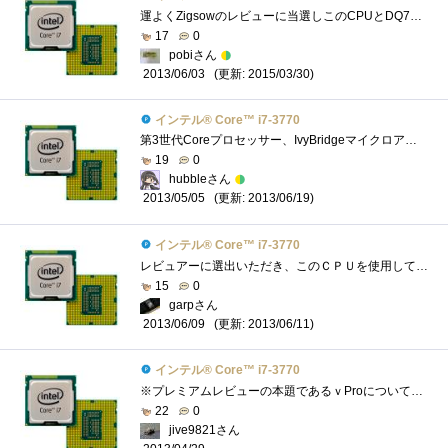
運よくZigsowのレビューに当選しこのCPUとDQ77MKにてレビューをしました。 Corei7自体はMacBookProに搭載されているので使ったことはあるのですがノー�...
17
0
pobiさん
(更新: 2015/03/30)
2013/06/03
インテル® Core™ i7-3770
第3世代Coreプロセッサー、IvyBridgeマイクロアーキテクチャ採用のCPUExtremeEditionを除けば、デスクトップ向けIvyBridgeでは第2位の性能を誇るCPUです。201...
19
0
hubbleさん
(更新: 2013/06/19)
2013/05/05
インテル® Core™ i7-3770
レビュアーに選出いただき、このＣＰＵを使用して、Intelさんがこっそり(？)と仕込んだ数々の便利な機能についてレビューをさせていただきまし�...
15
0
garpさん
(更新: 2013/06/11)
2013/06/09
インテル® Core™ i7-3770
※プレミアムレビューの本題であるｖProについては別途グループ別の発表となりますので、今回はあくまでこのCPU自体についてのレビューとさせ�...
22
0
jive9821さん