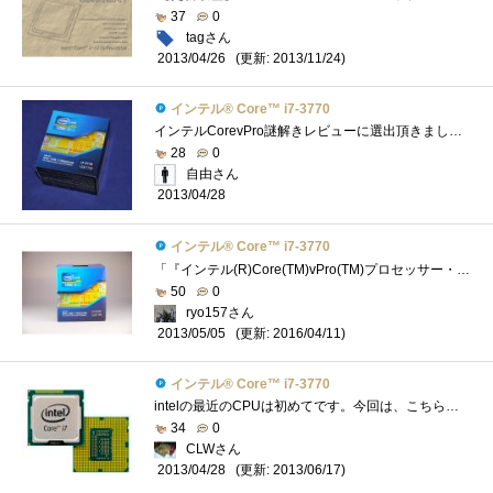
37
0
tagさん
(更新: 2013/11/24)
2013/04/26
インテル® Core™ i7-3770
インテルCorevPro謎解きレビューに選出頂きました。謎解きレビューが難航中なので、パーツのレビューを書いて現実逃避中です(^^ゞさて、今回はCPU...
28
0
自由さん
2013/04/28
インテル® Core™ i7-3770
「『インテル(R)Core(TM)vPro(TM)プロセッサー・ファミリー』の謎を解き明かせ！」のレビュー用に頂いたCPU。LGA1155対応。 動作周波数3.4GHz、ターボ・�...
50
0
ryo157さん
(更新: 2016/04/11)
2013/05/05
インテル® Core™ i7-3770
intelの最近のCPUは初めてです。今回は、こちらのレビュー完成は必須条件では有りませんが、取りあえず組み上げたのでその動作検証の意味も含め...
34
0
CLWさん
(更新: 2013/06/17)
2013/04/28