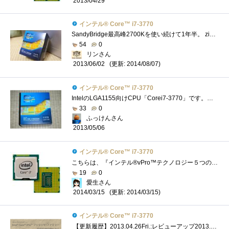
2013/04/29
インテル® Core™ i7-3770
SandyBridge最高峰2700Kを使い続けて1年半。 zigsowのおものだちはIvyBridgeへ移行する中、 自分はSandyBridgeを使い続けてきましたがついにIvyBridgeを手にす...
54
0
リンさん
(更新: 2014/08/07)
2013/06/02
インテル® Core™ i7-3770
IntelのLGA1155向けCPU「Corei7-3770」です。インテルCorevProレビューのレビュー品の1つです(；=ﾟωﾟ)=３３３【モデルナンバー(実クロック)】Corei7-3770/3.4G...
33
0
ふっけんさん
2013/05/06
インテル® Core™ i7-3770
こちらは、『インテル®vPro™テクノロジー５つの謎』で頂いたインテル®Core™i7-3770です。CPUクーラーの下にあります（笑）私のメインPCのCPUがイ�...
19
0
愛生さん
(更新: 2014/03/15)
2014/03/15
インテル® Core™ i7-3770
【更新履歴】2013.04.26Fri.:レビューアップ2013.06.06Thu.:コア温度に関して追記2013.06.15Sat.:リンク追加＆レビュー改良 「謎解き」の方は以下のリン�...