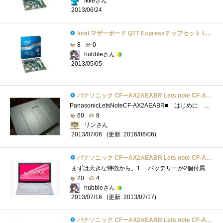
Ikkeさん
2013/06/24
Intel マザーボード Q77 Expressチップセット LGA1155 BOXDQ77MK 【Micro-ATX】
8
0
hubbleさん
2013/05/05
パナソニック CFーAX2AEABR Lets note CF-AX2シリーズ
PanasonicLetsNoteCF-AX2AEABR■ はじめに . 1か月にも及ぶ謎解きの末、私が所属しているチームIが 最優秀冒険チームに選ば...
60
8
リンさん
(更新: 2016/06/06)
2013/07/06
パナソニック CFーAX2AEABR Lets note CF-AX2シリーズ
まずは大きな特徴から。1. バッテリーが2個付属+小容量バッテリーも内蔵2. 360度回転する液晶モニタ3. マルチタッチ対応のタッチパネル4. �...
20
4
hubbleさん
(更新: 2013/07/17)
2013/07/16
パナソニック CFーAX2AEABR Lets note CF-AX2シリーズ