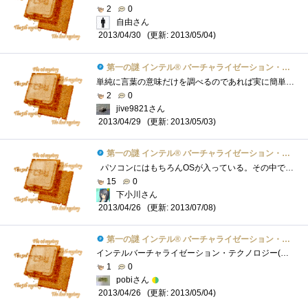
2
0
自由さん
(更新: 2013/05/04)
2013/04/30
第一の謎 インテル® バーチャライゼーション・テクノロジーとは？
単純に言葉の意味だけを調べるのであれば実に簡単です。インターネットの検索エンジンでこの言葉を調べればすぐに解説にたどり着くことが出�...
2
0
jive9821さん
(更新: 2013/05/03)
2013/04/29
第一の謎 インテル® バーチャライゼーション・テクノロジーとは？
パソコンにはもちろんOSが入っている。その中で更にOSを入れ子として動かすのがいわゆる「仮想PC」。その名の通りOS上でもう一つのパソコン�...
15
0
下小川さん
(更新: 2013/07/08)
2013/04/26
第一の謎 インテル® バーチャライゼーション・テクノロジーとは？
インテルバーチャライゼーション・テクノロジー(以下VT)とは仮想化支援機能のことである。そもそも仮想化とは何かというとコンピュータ資源（C...
1
0
pobiさん
(更新: 2013/05/04)
2013/04/26