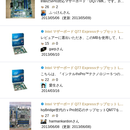
IntelのvPro対応マザーボード「DQ77MK」です。zigsowのvProプレミアムレビューのレビュー品の一つです(；=ﾟωﾟ)=３３３【メーカー/型番】intel/DQ77MK【チ...
26
2
ふっけんさん
(更新: 2013/05/09)
2013/05/06
Intel マザーボード Q77 Expressチップセット LGA1155 BOXDQ77MK 【Micro-ATX】
レビュアーに選出いただき、このMBを使用して、Intelさんがこっそり(？)と仕込んだ数々の便利な機能についてレビューをさせていただきました。�...
15
0
garpさん
2013/06/10
Intel マザーボード Q77 Expressチップセット LGA1155 BOXDQ77MK 【Micro-ATX】
こちらは、『インテル®vPro™テクノロジー５つの謎』で頂いたIntelBOXDQ77MKです。 LGA1155ソケット用のマザーボードで、私のメインPCのマザーボード�...
22
0
愛生さん
2014/03/16
Intel マザーボード Q77 Expressチップセット LGA1155 BOXDQ77MK 【Micro-ATX】
IvyBridge世代のｖPro対応のチップセットQM77を搭載したMicroATXフォームファクターのマザーボードです．対応するCPUは，LGA1155で，TDPは９５Wとされてお...
27
0
harmankardonさん
(更新: 2013/06/08)
2013/06/08