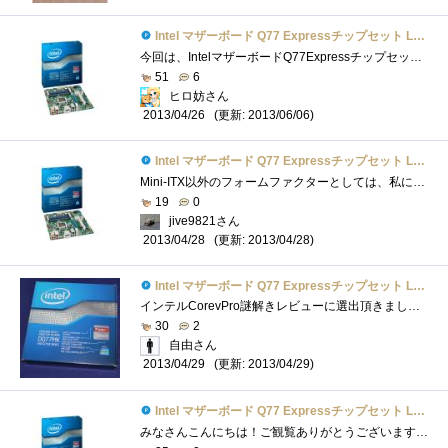
Intel マザーボード Q77 Expressチップセット LGA1155 BOXDQ77MK 【Micro-ATX】
今回は、IntelマザーボードQ77ExpressチップセットLGA1155BOXDQ77MK【Micro-ATX】のレビューです。外見大きさ比較ケース入りDVD-R、4枚分でした。Micro-ATXサイ�...
51
6
ヒロ妨さん
(更新: 2013/06/06)
2013/04/26
Intel マザーボード Q77 Expressチップセット LGA1155 BOXDQ77MK 【Micro-ATX】
Mini-ITX以外のフォームファクターとしては、私にとってかなり久しぶりとなるIntel純正マザーボードです。以前使ったのは確かOR840まで遡ると思い�...
19
0
jive9821さん
(更新: 2013/04/28)
2013/04/28
Intel マザーボード Q77 Expressチップセット LGA1155 BOXDQ77MK 【Micro-ATX】
インテルCorevPro謎解きレビューに選出頂きました。謎解きレビューが難航中なので、パーツのレビューを書いて現実逃避中です(^^ゞさて、今回レビ...
30
2
自由さん
(更新: 2013/04/29)
2013/04/29
Intel マザーボード Q77 Expressチップセット LGA1155 BOXDQ77MK 【Micro-ATX】
みなさんこんにちは！ご観覧ありがとうございます！今回は、「Q77ExpressLGA1155チップセットIntelDQ77MK」をご紹介します。 ・こいつとの運命的な出�...