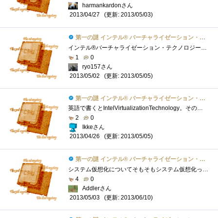
harmankardonさん
(更新: 2013/05/03)
2013/04/27
第一の謎 インテル® バーチャライゼーション・テクノロジーとは？
インテル®バーチャライゼーション・テクノロジー(インテル®VT)は、インテル®プロセッサー搭載プラットフォームの仮想化をサポートするテクノ�...
1
0
ryo157さん
(更新: 2013/05/05)
2013/05/02
第一の謎 インテル® バーチャライゼーション・テクノロジーとは？
英語で書くとIntelVirtualizationTechnology。その名の通り仮想化に関してのテクノロジーです。 当初発表されたx86仮想化を支援するIntelVT-x、Itenium用のInt...
2
0
Ikkeさん
(更新: 2013/05/05)
2013/04/26
第一の謎 インテル® バーチャライゼーション・テクノロジーとは？
システム仮想化についてそもそもシステム仮想化って何？となるわけですが。現在日常生活において様々なサービスがコンピュータ処理されてい�...
4
0
Addlerさん
(更新: 2013/06/10)
2013/05/03