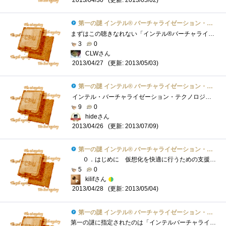
2013/04/30
第一の謎 インテル® バーチャライゼーション・テクノロジーとは？
まずはこの聴きなれない「インテル®バーチャライゼーション・テクノロジー」についてWebを駆使して調べてみました。※以下VTと省略以下の文章�...
3
0
CLWさん
(更新: 2013/05/03)
2013/04/27
第一の謎 インテル® バーチャライゼーション・テクノロジーとは？
インテル・バーチャライゼーション・テクノロジーとは、x64プロセッサー向けのインテルのCPＵである Xeon、i7、i5、Centrino、Core2Duoなどで使用さ�...
9
0
hideさん
(更新: 2013/07/09)
2013/04/26
第一の謎 インテル® バーチャライゼーション・テクノロジーとは？
０．はじめに 仮想化を快適に行うための支援機能と書きましたが、仮想化とは一つの物理マシンで複数のOSを走らせるということです。具体...
5
0
kilifさん
(更新: 2013/05/04)
2013/04/28
第一の謎 インテル® バーチャライゼーション・テクノロジーとは？
第一の謎に指定されたのは「インテルバーチャライゼーション・テクノロジー」である。インテルの公式HPによる解説を熟読しましたが、チンプン...