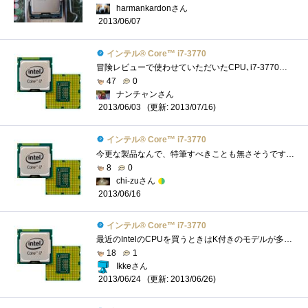
harmankardonさん
2013/06/07
インテル® Core™ i7-3770
冒険レビューで使わせていただいたCPU､i7-3770です｡これのK付きを持ってるので､レビューをするまでただの無印と思ってました｡スペック自体は...
47
0
ナンチャンさん
(更新: 2013/07/16)
2013/06/03
インテル® Core™ i7-3770
今更な製品なんで、特筆すべきことも無さそうですが。とりあえず、久しぶりにリテールクーラーで使ってみましたが、相変わらずというか、酷�...
8
0
chi-zuさん
2013/06/16
インテル® Core™ i7-3770
最近のIntelのCPUを買うときはK付きのモデルが多いのですが、こちらはKなしモデル。実際、K付きモデルを買ってもオーバークロックとかはあまりや...
18
1
Ikkeさん
(更新: 2013/06/26)
2013/06/24