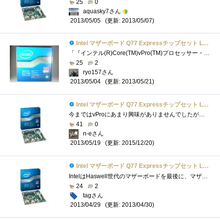
25
0
aquasky7さん
(更新: 2013/05/07)
2013/05/05
Intel マザーボード Q77 Expressチップセット LGA1155 BOXDQ77MK 【Micro-ATX】
「『インテル(R)Core(TM)vPro(TM)プロセッサー・ファミリー』の謎を解き明かせ！」のレビュー用に頂いたマザーボード。LGA1155対応で、サイズはMicro-ATX...
25
2
ryo157さん
(更新: 2013/05/21)
2013/05/04
Intel マザーボード Q77 Expressチップセット LGA1155 BOXDQ77MK 【Micro-ATX】
今まではvProにあまり興味がありませんでしたが、使ってみるといろいろな事ができて面白いし、勉強になります。vProPCの構成OS:Windows8Pro64bitCPU:Intel...
41
0
n-eさん
(更新: 2015/12/20)
2013/05/19
Intel マザーボード Q77 Expressチップセット LGA1155 BOXDQ77MK 【Micro-ATX】
IntelはHaswell世代のマザーボードを最後に、マザーボード業界から撤退することが決まっているようなので、おそらくこれが私の使うであろう最後�...
24
2
tagさん
(更新: 2013/04/30)
2013/04/29