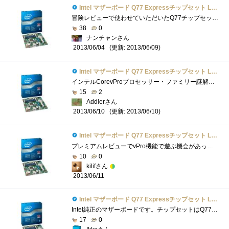
Intel マザーボード Q77 Expressチップセット LGA1155 BOXDQ77MK 【Micro-ATX】
冒険レビューで使わせていただいたQ77チップセットのIntelDQ77MKです｡M-ATXマザーボードになります｡付属品は､バックパネル､SATAケーブル2本､DVI-D...
38
0
ナンチャンさん
(更新: 2013/06/09)
2013/06/04
Intel マザーボード Q77 Expressチップセット LGA1155 BOXDQ77MK 【Micro-ATX】
インテルCorevProプロセッサー・ファミリー謎解きレビューのレビュー用マザーボードです。意外と大きい箱で到着我が家の検疫隊長のチェックをう...
15
2
Addlerさん
(更新: 2013/06/10)
2013/06/10
Intel マザーボード Q77 Expressチップセット LGA1155 BOXDQ77MK 【Micro-ATX】
プレミアムレビューでvPro機能で遊ぶ機会があったためいろいろと活用できました。電源オフでも遠隔操作できたり、仮想マシンでPCIスロットにア�...
10
0
kilifさん
2013/06/11
Intel マザーボード Q77 Expressチップセット LGA1155 BOXDQ77MK 【Micro-ATX】
Intel純正のマザーボードです。チップセットはQ77。ZでもHでもなく、Q77。IntelのvPro機能に対応したチップセットQ77を搭載しています。vProについては...
17
0