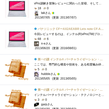
vPro謎解き冒険レビューに関わった皆様、そしてチームIのメンバーの皆様。このような機会を与えてくださったZigsow関係者各位、ならびにレビュー...
18
0
takさん
(更新: 2013/07/07)
2013/07/05
パナソニック CFーAX2AEABR Lets note CF-AX2シリーズ
今回レビューするのは、インテル(R)vPro(TM)プロセッサー・ファミリーの謎を解き明かせ！の秘宝、パナソニックのウルトラブック「Let'snoteCF-AX2�...
68
6
n-eさん
(更新: 2016/08/01)
2013/06/20
第一の謎 インテル® バーチャライゼーション・テクノロジーとは？
ここでは、専門的な構造や技術を、ある程度噛み砕いて説明します。変な例えを用いているので、若干ズレが生じているかもしれませんがご了承�...
5
0
hubbleさん
(更新: 2013/05/05)
2013/05/05
第一の謎 インテル® バーチャライゼーション・テクノロジーとは？
インテルバーチャライゼーション・テクノロジーとは、インテルが開発した仮想化支援技術です。★☆ 仮想化って何ですか？ ☆★ここで言う�...
3
0
garpさん
(更新: 2013/05/02)