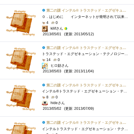
第二の謎 インテル® トラステッド・エグゼキューション・テクノロジーとは？
０．はじめに インターネットが発明されて以来、外部からの攻撃、データ流出のニュースはあとを絶ちません。さらに近年普及している仮想�...
4
0
kilifさん
(更新: 2013/05/12)
2013/05/01
第二の謎 インテル® トラステッド・エグゼキューション・テクノロジーとは？
トラステッド・エグゼキューション・テクノロジー（インテルTXT） ほとんどのコンピュータがネットワークに接続されている現状、セキュリティ...
14
0
ヒロ妨さん
(更新: 2013/11/04)
2013/05/03
第二の謎 インテル® トラステッド・エグゼキューション・テクノロジーとは？
インテル®トラステッド・エグゼキューション・テクノロジー(インテル®TXT)とは、システム起動時にサーバーまたはPCを構成する主要なコンポーネ...
8
0
hideさん
(更新: 2013/07/09)
2013/05/02
第二の謎 インテル® トラステッド・エグゼキューション・テクノロジーとは？
インテルトラステッド・エグゼキューション・テクノロジーとは、インテルが開発したハードウェアセキュリティーです。※トラステッド・エグ�...