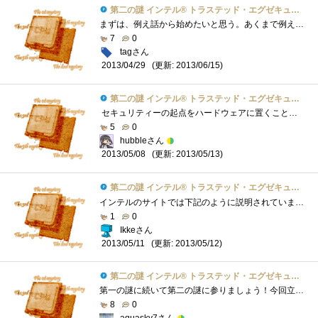
第二の謎 インテル® トラステッド・エグゼキューション・テクノロジーとは？
まずは、例え話から始めたいと思う。あくまで例え話であり、第二の謎「Intel®TXT」とは異なるのでご注意を。 当然、皆さんはウィルス対策ソフ...
7
0
tagさん
(更新: 2013/06/15)
2013/04/29
第二の謎 インテル® トラステッド・エグゼキューション・テクノロジーとは？
セキュリティーの起点をハードウェアに置くことにより、既存のソフトウェアベースで行われてきたセキュリティーをより信頼性の高いものにす...
5
0
hubbleさん
(更新: 2013/05/13)
2013/05/08
第二の謎 インテル® トラステッド・エグゼキューション・テクノロジーとは？
インテルのサイトでは下記のように説明されています。-----------------------------------------------------インテル®トラステッド・エグゼキューション・テ�...
1
0
Ikkeさん
(更新: 2013/05/12)
2013/05/11
第二の謎 インテル® トラステッド・エグゼキューション・テクノロジーとは？
第一の謎に続いて第二の謎に参りましょう！今回立ちはだかる謎は、「インテルトラステッド・エグゼキューション・テクノロジー」略して「Intel...
8
0