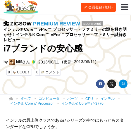
会員登録 (無料)
ZIGSOW
PREMIUM REVIEW
sponsored
インテル® Core™ vPro™ プロセッサー・ファミリーの謎を解き明
かせ！インテル® Core™ vPro™ プロセッサー・ファミリー謎解き
レビュー
i7ブランドの安心感
by
kilifさん
(更新: 2013/06/11)
2013/06/11
8
COOL！
0
コメント
すべて
コンピュータ
パーツ
インテル
CPU
インテル Core i7 Processor
インテル® Core™ i7-3770
インテルの最上位クラスであるi7シリーズの中ではもっともスタ
ンダードなCPUでしょうか。