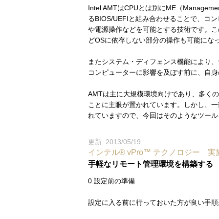
Intel AMTはCPUとは別にME（Mana
るBIOS/UEFIと組み合わせることで
や電源操作などを可能とする技術です。こ
どOSに依存しない部分の操作も可能にな
またシステム・ディフェンス機能により、
コンピューターに影響を及ぼす前に、自身
AMTは主に大規模環境向けであり、多く
ことに主眼が置かれています。しかし、一
れていますので、今回はそのようなツール
更新: 2013/05/19
インテル® vPro™ テクノロジー 
手軽なリモート管理環境を構築する
0.設定前の準備
設定に入る前に行っておいた方が良い手順