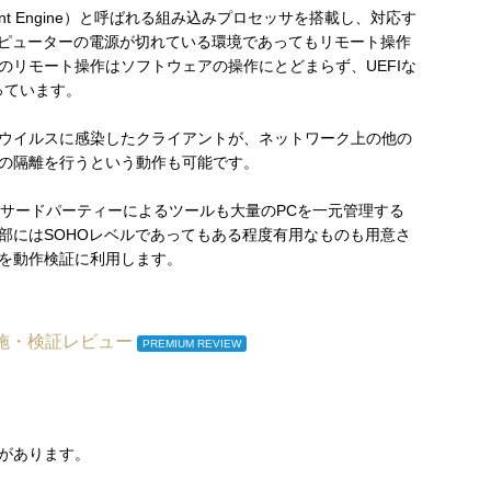
gement Engine）と呼ばれる組み込みプロセッサを搭載し、対応す
、コンピューターの電源が切れている環境であってもリモート操作
のリモート操作はソフトウェアの操作にとどまらず、UEFIな
っています。
ウイルスに感染したクライアントが、ネットワーク上の他の
の隔離を行うという動作も可能です。
のサードパーティーによるツールも大量のPCを一元管理する
部にはSOHOレベルであってもある程度有用なものも用意さ
を動作検証に利用します。
実施・検証レビュー
PREMIUM REVIEW
があります。