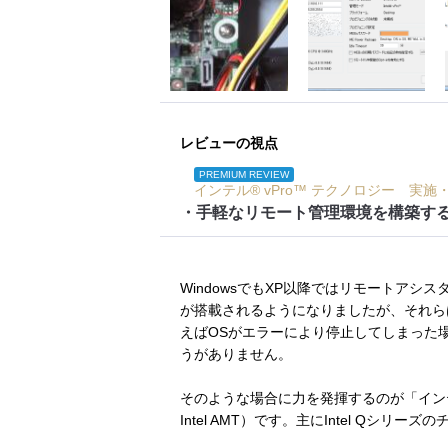
レビューの視点
PREMIUM REVIEW
インテル® vPro™ テクノロジー 実
・手軽なリモート管理環境を構築す
WindowsでもXP以降ではリモートア
が搭載されるようになりましたが、それら
えばOSがエラーにより停止してしまった
うがありません。
そのような場合に力を発揮するのが「イン
Intel AMT）です。主にIntel Qシ