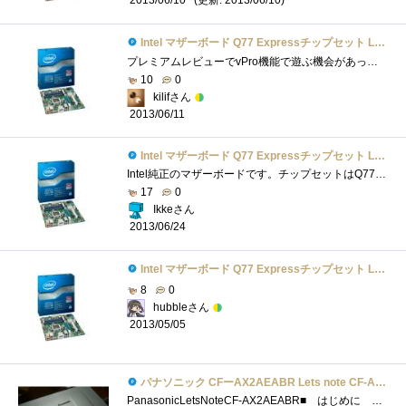
2013/06/10
Intel マザーボード Q77 Expressチップセット LGA1155 BOXDQ77MK 【Micro-ATX】
プレミアムレビューでvPro機能で遊ぶ機会があったためいろいろと活用できました。電源オフでも遠隔操作できたり、仮想マシンでPCIスロットにア�...
10
0
kilifさん
2013/06/11
Intel マザーボード Q77 Expressチップセット LGA1155 BOXDQ77MK 【Micro-ATX】
Intel純正のマザーボードです。チップセットはQ77。ZでもHでもなく、Q77。IntelのvPro機能に対応したチップセットQ77を搭載しています。vProについては...
17
0
Ikkeさん
2013/06/24
Intel マザーボード Q77 Expressチップセット LGA1155 BOXDQ77MK 【Micro-ATX】
8
0
hubbleさん
2013/05/05
パナソニック CFーAX2AEABR Lets note CF-AX2シリーズ
PanasonicLetsNoteCF-AX2AEABR■ はじめに . 1か月にも及ぶ謎解きの末、私が所属しているチームIが 最優秀冒険チームに選ば...