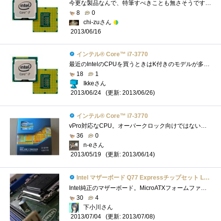
今更な製品なんで、特筆すべきことも無さそうですが。とりあえず、久しぶりにリテールクーラーで使ってみましたが、相変わらずというか、酷�...
8
0
chi-zuさん
2013/06/16
インテル® Core™ i7-3770
最近のIntelのCPUを買うときはK付きのモデルが多いのですが、こちらはKなしモデル。実際、K付きモデルを買ってもオーバークロックとかはあまりや...
18
1
Ikkeさん
(更新: 2013/06/26)
2013/06/24
インテル® Core™ i7-3770
vPro対応なCPU。オーバークロック向けではないようですが、高性能なので快適です。vProPCの構成OS:CPU:IntelCorei7-3770マザーボード:メモリー:16GBSSD:電源:...
36
0
n-eさん
(更新: 2013/06/14)
2013/05/19
Intel マザーボード Q77 Expressチップセット LGA1155 BOXDQ77MK 【Micro-ATX】
Intel純正のマザーボード。MicroATXフォームファクタを採用した一見普通のマザーボードだが、単品販売のマザーとしては珍しいQ77チップセットを搭�...
30
4
下小川さん
(更新: 2013/07/08)
2013/07/04