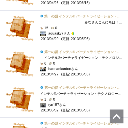
(更新: 2013/06/15)
2013/04/26
第一の謎 インテル® バーチャライゼーション・テクノロジーとは？
みなさんこんにちは！ご観覧ありがとうございます！今回は、「『インテル(R)Core(TM)vPro(TM)プロセッサー・ファミリー�...
15
0
aquasky7さん
(更新: 2013/05/05)
2013/04/29
第一の謎 インテル® バーチャライゼーション・テクノロジーとは？
「インテル®バーチャライゼーション・テクノロジー」とは！？・CPU，チップセット，BIOS，すべてのレベルで仮想化をハードウエアとして支援・...
6
0
harmankardonさん
(更新: 2013/05/03)
2013/04/27
第一の謎 インテル® バーチャライゼーション・テクノロジーとは？
インテル®バーチャライゼーション・テクノロジー(インテル®VT)は、インテル®プロセッサー搭載プラットフォームの仮想化をサポートするテクノ�...
1
0
ryo157さん
(更新: 2013/05/05)
2013/05/02
第一の謎 インテル® バーチャライゼーション・テクノロジーとは？