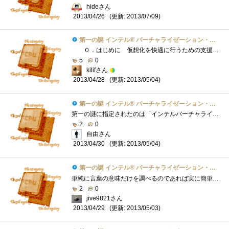
hideさん
(更新: 2013/07/09)
2013/04/26
第一の謎 インテル® バーチャライゼーション・テクノロジーとは？
０．はじめに 仮想化を快適に行うための支援機能と書きましたが、仮想化とは一つの物理マシンで複数のOSを走らせるということです。具体...
5
0
kilifさん
(更新: 2013/05/04)
2013/04/28
第一の謎 インテル® バーチャライゼーション・テクノロジーとは？
第一の謎に指定されたのは「インテルバーチャライゼーション・テクノロジー」である。インテルの公式HPによる解説を熟読しましたが、チンプン...
2
0
自由さん
(更新: 2013/05/04)
2013/04/30
第一の謎 インテル® バーチャライゼーション・テクノロジーとは？
単純に言葉の意味だけを調べるのであれば実に簡単です。インターネットの検索エンジンでこの言葉を調べればすぐに解説にたどり着くことが出�...
2
0
jive9821さん
(更新: 2013/05/03)
2013/04/29