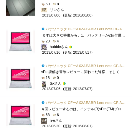
60
8
リンさん
(更新: 2016/06/06)
2013/07/06
パナソニック CFーAX2AEABR Lets note CF-AX2シリーズ
まずは大きな特徴から。1. バッテリーが2個付属+小容量バッテリーも内蔵2. 360度回転する液晶モニタ3. マルチタッチ対応のタッチパネル4. �...
20
4
hubbleさん
(更新: 2013/07/17)
2013/07/16
パナソニック CFーAX2AEABR Lets note CF-AX2シリーズ
vPro謎解き冒険レビューに関わった皆様、そしてチームIのメンバーの皆様。このような機会を与えてくださったZigsow関係者各位、ならびにレビュー...
18
0
takさん
(更新: 2013/07/07)
2013/07/05
パナソニック CFーAX2AEABR Lets note CF-AX2シリーズ
今回レビューするのは、インテル(R)vPro(TM)プロセッサー・ファミリーの謎を解き明かせ！の秘宝、パナソニックのウルトラブック「Let'snoteCF-AX2�...
68
6
n-eさん
(更新: 2016/08/01)
2013/06/20