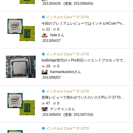
(更新: 2013/06/04)
2013/04/26
インテル® Core™ i7-3770
今回のプレミアムレビューではインテル®Core™vPro™のレビューと言うことで、まず自分では買わないであろう無印を手に入れました軽く見ていき�...
22
0
hideさん
2013/04/27
インテル® Core™ i7-3770
IvyBridge世代のｖPro対応ハイエンドプロセッサです．４コア/８スレッドで，iGPUとしてHD4000を内蔵しています．IvyBridge世代のハイエンドプロセッサは...
29
0
harmankardonさん
2013/06/07
インテル® Core™ i7-3770
冒険レビューで使わせていただいたCPU､i7-3770です｡これのK付きを持ってるので､レビューをするまでただの無印と思ってました｡スペック自体は...
47
0
ナンチャンさん
(更新: 2013/07/16)
2013/06/03
インテル® Core™ i7-3770