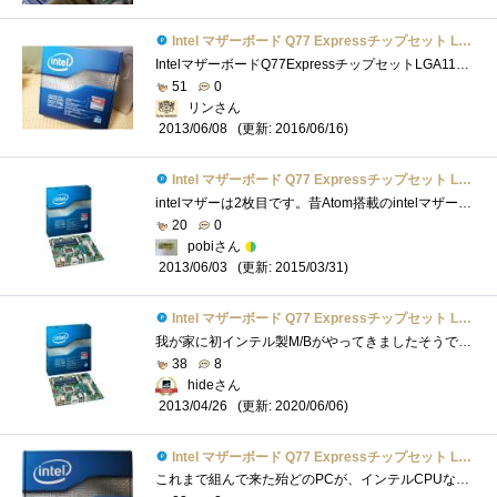
Intel マザーボード Q77 Expressチップセット LGA1155 BOXDQ77MK 【Micro-ATX】
IntelマザーボードQ77ExpressチップセットLGA1155BOXDQ77MK 「『インテル(R)Core(TM)vPro(TM)プロセッサー・ファミリー』の謎を解き明かせ！」 レビュー用に�...
51
0
リンさん
(更新: 2016/06/16)
2013/06/08
Intel マザーボード Q77 Expressチップセット LGA1155 BOXDQ77MK 【Micro-ATX】
intelマザーは2枚目です。昔Atom搭載のintelマザーを使っていましたがBIOSがじゃじゃ馬で大変でした。 今回運よくレビューに当選しこのマザーボー�...
20
0
pobiさん
(更新: 2015/03/31)
2013/06/03
Intel マザーボード Q77 Expressチップセット LGA1155 BOXDQ77MK 【Micro-ATX】
我が家に初インテル製M/Bがやってきましたそうです、プレミアムレビューに選出されたからです今思うと、これだけ作っていながら、なぜ1台もイ�...
38
8
hideさん
(更新: 2020/06/06)
2013/04/26
Intel マザーボード Q77 Expressチップセット LGA1155 BOXDQ77MK 【Micro-ATX】
これまで組んで来た殆どのPCが、インテルCPUなのに、これまでインテル製マザーボードを使ったことがありませんでした。安心感はあるものの、機...