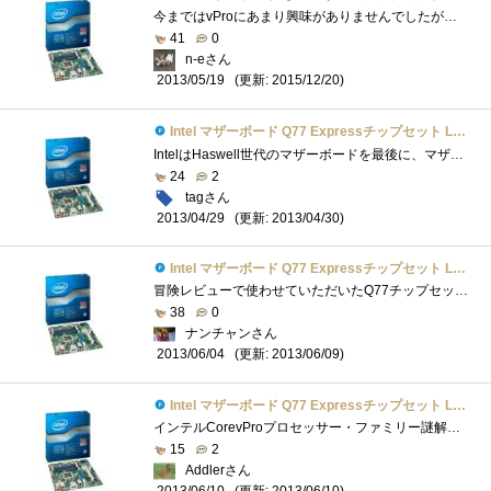
今まではvProにあまり興味がありませんでしたが、使ってみるといろいろな事ができて面白いし、勉強になります。vProPCの構成OS:Windows8Pro64bitCPU:Intel...
41
0
n-eさん
(更新: 2015/12/20)
2013/05/19
Intel マザーボード Q77 Expressチップセット LGA1155 BOXDQ77MK 【Micro-ATX】
IntelはHaswell世代のマザーボードを最後に、マザーボード業界から撤退することが決まっているようなので、おそらくこれが私の使うであろう最後�...
24
2
tagさん
(更新: 2013/04/30)
2013/04/29
Intel マザーボード Q77 Expressチップセット LGA1155 BOXDQ77MK 【Micro-ATX】
冒険レビューで使わせていただいたQ77チップセットのIntelDQ77MKです｡M-ATXマザーボードになります｡付属品は､バックパネル､SATAケーブル2本､DVI-D...
38
0
ナンチャンさん
(更新: 2013/06/09)
2013/06/04
Intel マザーボード Q77 Expressチップセット LGA1155 BOXDQ77MK 【Micro-ATX】
インテルCorevProプロセッサー・ファミリー謎解きレビューのレビュー用マザーボードです。意外と大きい箱で到着我が家の検疫隊長のチェックをう...
15
2
Addlerさん
(更新: 2013/06/10)