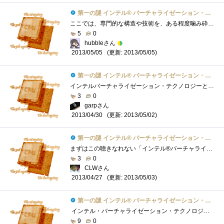
第一の謎 インテル® バーチャライゼーション・テクノロジーとは？
ここでは、専門的な構造や技術を、ある程度噛み砕いて説明します。変な例えを用いているので、若干ズレが生じているかもしれませんがご了承�...
5
0
hubbleさん
(更新: 2013/05/05)
2013/05/05
第一の謎 インテル® バーチャライゼーション・テクノロジーとは？
インテルバーチャライゼーション・テクノロジーとは、インテルが開発した仮想化支援技術です。★☆ 仮想化って何ですか？ ☆★ここで言う�...
3
0
garpさん
(更新: 2013/05/02)
2013/04/30
第一の謎 インテル® バーチャライゼーション・テクノロジーとは？
まずはこの聴きなれない「インテル®バーチャライゼーション・テクノロジー」についてWebを駆使して調べてみました。※以下VTと省略以下の文章�...
3
0
CLWさん
(更新: 2013/05/03)
2013/04/27
第一の謎 インテル® バーチャライゼーション・テクノロジーとは？
インテル・バーチャライゼーション・テクノロジーとは、x64プロセッサー向けのインテルのCPＵである Xeon、i7、i5、Centrino、Core2Duoなどで使用さ�...
9
0