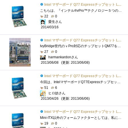
Intel マザーボード Q77 Expressチップセット LGA1155 BOXDQ77MK 【Micro-ATX】
こちらは、『インテル®vPro™テクノロジー５つの謎』で頂いたIntelBOXDQ77MKです。 LGA1155ソケット用のマザーボードで、私のメインPCのマザーボード�...
22
0
愛生さん
2014/03/16
Intel マザーボード Q77 Expressチップセット LGA1155 BOXDQ77MK 【Micro-ATX】
IvyBridge世代のｖPro対応のチップセットQM77を搭載したMicroATXフォームファクターのマザーボードです．対応するCPUは，LGA1155で，TDPは９５Wとされてお...
27
0
harmankardonさん
(更新: 2013/06/08)
2013/06/08
Intel マザーボード Q77 Expressチップセット LGA1155 BOXDQ77MK 【Micro-ATX】
今回は、IntelマザーボードQ77ExpressチップセットLGA1155BOXDQ77MK【Micro-ATX】のレビューです。外見大きさ比較ケース入りDVD-R、4枚分でした。Micro-ATXサイ�...
51
6
ヒロ妨さん
(更新: 2013/06/06)
2013/04/26
Intel マザーボード Q77 Expressチップセット LGA1155 BOXDQ77MK 【Micro-ATX】
Mini-ITX以外のフォームファクターとしては、私にとってかなり久しぶりとなるIntel純正マザーボードです。以前使ったのは確かOR840まで遡ると思い�...
19
0