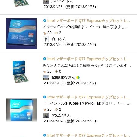
jive9821さん
(更新: 2013/04/28)
2013/04/28
Intel マザーボード Q77 Expressチップセット LGA1155 BOXDQ77MK 【Micro-ATX】
インテルCorevPro謎解きレビューに選出頂きました。謎解きレビューが難航中なので、パーツのレビューを書いて現実逃避中です(^^ゞさて、今回レビ...
30
2
自由さん
(更新: 2013/04/29)
2013/04/29
Intel マザーボード Q77 Expressチップセット LGA1155 BOXDQ77MK 【Micro-ATX】
みなさんこんにちは！ご観覧ありがとうございます！今回は、「Q77ExpressLGA1155チップセットIntelDQ77MK」をご紹介します。 ・こいつとの運命的な出�...
25
0
aquasky7さん
(更新: 2013/05/07)
2013/05/05
Intel マザーボード Q77 Expressチップセット LGA1155 BOXDQ77MK 【Micro-ATX】
「『インテル(R)Core(TM)vPro(TM)プロセッサー・ファミリー』の謎を解き明かせ！」のレビュー用に頂いたマザーボード。LGA1155対応で、サイズはMicro-ATX...
25
2
ryo157さん
(更新: 2013/05/21)
2013/05/04
Intel マザーボード Q77 Expressチップセット LGA1155 BOXDQ77MK 【Micro-ATX】