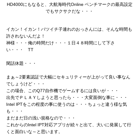
HD4000にもなると、大航海時代Online ベンチマークの最高設定
でもサクサクだな・・・
イカン！イカン！バツイチ子連れのおっさんには、そんな時間も
許されないんだよ！
神様・・・俺の時間だけ・・・１日４８時間にして下さ
い・・・ TT
閑話休題・・・
まぁ～2要素認証で大幅にセキュリティーが上がって良い事なん
でしょうけど・・・
この場合、このQ77自作機でゲームするには良いが・・・
出先でＰＬＡＹしようと思ったら・・・大変面倒な事に・・・
Intel IPTをこの程度の事に使うのは・・・ちょっと違う様な気
も・・・
まだまだ日の浅い規格なので・・・
これからのIntel IPT対応アプリが続々と出て、大いに発展して行
くと面白いな～と思います。