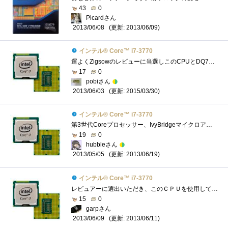
43
0
Picardさん
(更新: 2013/06/09)
2013/06/08
インテル® Core™ i7-3770
運よくZigsowのレビューに当選しこのCPUとDQ77MKにてレビューをしました。 Corei7自体はMacBookProに搭載されているので使ったことはあるのですがノー�...
17
0
pobiさん
(更新: 2015/03/30)
2013/06/03
インテル® Core™ i7-3770
第3世代Coreプロセッサー、IvyBridgeマイクロアーキテクチャ採用のCPUExtremeEditionを除けば、デスクトップ向けIvyBridgeでは第2位の性能を誇るCPUです。201...
19
0
hubbleさん
(更新: 2013/06/19)
2013/05/05
インテル® Core™ i7-3770
レビュアーに選出いただき、このＣＰＵを使用して、Intelさんがこっそり(？)と仕込んだ数々の便利な機能についてレビューをさせていただきまし�...
15
0
garpさん
(更新: 2013/06/11)
2013/06/09