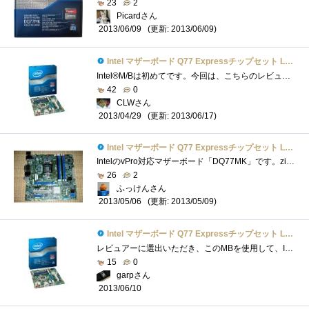
23
2
Picardさん
(更新: 2013/06/09)
2013/06/09
Intel マザーボード Q77 Expressチップセット LGA1155 BOXDQ77MK 【Micro-ATX】
Intel®M/Bは初めてです。今回は、こちらのレビュー完成は必須条件では有りませんが、取りあえず組み上げたのでその動作検証の意味も含めて少し�...
42
0
CLWさん
(更新: 2013/06/17)
2013/04/29
Intel マザーボード Q77 Expressチップセット LGA1155 BOXDQ77MK 【Micro-ATX】
IntelのvPro対応マザーボード「DQ77MK」です。zigsowのvProプレミアムレビューのレビュー品の一つです(；=ﾟωﾟ)=３３３【メーカー/型番】intel/DQ77MK【チ...
26
2
ふっけんさん
(更新: 2013/05/09)
2013/05/06
Intel マザーボード Q77 Expressチップセット LGA1155 BOXDQ77MK 【Micro-ATX】
レビュアーに選出いただき、このMBを使用して、Intelさんがこっそり(？)と仕込んだ数々の便利な機能についてレビューをさせていただきました。�...
15
0
garpさん
2013/06/10