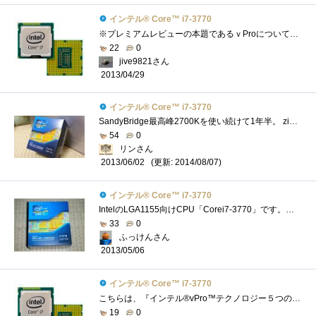
インテル® Core™ i7-3770
※プレミアムレビューの本題であるｖProについては別途グループ別の発表となりますので、今回はあくまでこのCPU自体についてのレビューとさせ�...
22
0
jive9821さん
2013/04/29
インテル® Core™ i7-3770
SandyBridge最高峰2700Kを使い続けて1年半。 zigsowのおものだちはIvyBridgeへ移行する中、 自分はSandyBridgeを使い続けてきましたがついにIvyBridgeを手にす...
54
0
リンさん
(更新: 2014/08/07)
2013/06/02
インテル® Core™ i7-3770
IntelのLGA1155向けCPU「Corei7-3770」です。インテルCorevProレビューのレビュー品の1つです(；=ﾟωﾟ)=３３３【モデルナンバー(実クロック)】Corei7-3770/3.4G...
33
0
ふっけんさん
2013/05/06
インテル® Core™ i7-3770
こちらは、『インテル®vPro™テクノロジー５つの謎』で頂いたインテル®Core™i7-3770です。CPUクーラーの下にあります（笑）私のメインPCのCPUがイ�...
19
0