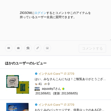
ZIGSOWに
ログイン
するとコメントやこのアイテムを
持っているユーザー全員に質問できます。
コメントする
ほかのユーザーのレビュー
インテル® Core™ i7-3770
はい、みなさんこんにちは！ご観覧ありがとうございます。今回は、「IntelCorei7-3770」をご紹介したいと思います。 ☆こいつとの運命的な出会い�...
41
0
aquasky7さん
(更新: 2013/06/05)
2013/06/01
インテル® Core™ i7-3770
おなじみのパッケージです。倍率ロックのあるCPUは、Core2QuadQ6600以来なので、実に6年ぶりです。しかも、バンドルされているCPUクーラーを使った�...