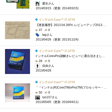
愛生さん
(更新: 2014/03/15)
2014/03/15
インテル® Core™ i7-3770
【更新履歴】2013.04.26Fri.:レビューアップ2013.06.06Thu.:コア温度に関して追記2013.06.15Sat.:リンク追加＆レビュー改良 「謎解き」の方は以下のリン�...
37
0
tagさん
(更新: 2013/11/24)
2013/04/26
インテル® Core™ i7-3770
インテルCorevPro謎解きレビューに選出頂きました。謎解きレビューが難航中なので、パーツのレビューを書いて現実逃避中です(^^ゞさて、今回はCPU...
28
0
自由さん
2013/04/28
インテル® Core™ i7-3770
「『インテル(R)Core(TM)vPro(TM)プロセッサー・ファミリー』の謎を解き明かせ！」のレビュー用に頂いたCPU。LGA1155対応。 動作周波数3.4GHz、ターボ・�...
50
0
ryo157さん
(更新: 2016/04/11)
2013/05/05