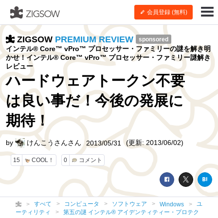
会員登録 (無料)
ZIGSOW
PREMIUM REVIEW
sponsored
インテル® Core™ vPro™ プロセッサー・ファミリーの謎を解き明
かせ！インテル® Core™ vPro™ プロセッサー・ファミリー謎解き
レビュー
ハードウェアトークン不要
は良い事だ！今後の発展に
期待！
by
けんこうさんさん
(更新: 2013/06/02)
2013/05/31
15
COOL！
0
コメント
すべて
コンピュータ
ソフトウェア
ユ
Windows
ーティリティ
第五の謎 インテル® アイデンティティー・プロテク