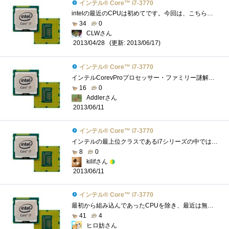
インテル® Core™ i7-3770
intelの最近のCPUは初めてです。今回は、こちらのレビュー完成は必須条件では有りませんが、取りあえず組み上げたのでその動作検証の意味も含め...
34
0
CLWさん
(更新: 2013/06/17)
2013/04/28
インテル® Core™ i7-3770
インテルCorevProプロセッサー・ファミリー謎解きレビューのレビュー用CPUです。意外と大きい箱で到着 我が家の検疫隊長のチェックをうけていま�...
16
0
Addlerさん
2013/06/11
インテル® Core™ i7-3770
インテルの最上位クラスであるi7シリーズの中ではもっともスタンダードなCPUでしょうか。Zigsowをやっている人にはKつきの倍率フリー版がメジャ�...
8
0
kilifさん
2013/06/11
インテル® Core™ i7-3770
最初から組み込んであったCPUを除き、最近は無印購入したり、レビューさせて頂きませんでしたので、初の、無印CPUになります。とゆうことで、�...
41
4
ヒロ妨さん