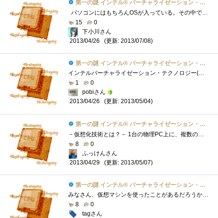
第一の謎 インテル® バーチャライゼーション・テクノロジーとは？
パソコンにはもちろんOSが入っている。その中で更にOSを入れ子として動かすのがいわゆる「仮想PC」。その名の通りOS上でもう一つのパソコン�...
15
0
下小川さん
(更新: 2013/07/08)
2013/04/26
第一の謎 インテル® バーチャライゼーション・テクノロジーとは？
インテルバーチャライゼーション・テクノロジー(以下VT)とは仮想化支援機能のことである。そもそも仮想化とは何かというとコンピュータ資源（C...
1
0
pobiさん
(更新: 2013/05/04)
2013/04/26
第一の謎 インテル® バーチャライゼーション・テクノロジーとは？
－仮想化技術とは？－ 1台の物理PC上に、複数の仮想的なPC（仮想マシン）をソフト的に構築する技術であり、サーバー等を中心に導入が進んでい�...
8
0
ふっけんさん
(更新: 2013/05/07)
2013/04/29
第一の謎 インテル® バーチャライゼーション・テクノロジーとは？
みなさん、仮想マシンを使ったことがあるだろうか。 もちろん使ったことないって人もいると思うが、ちょっとパソコンが使える人で、いろいろ...
8
0
tagさん