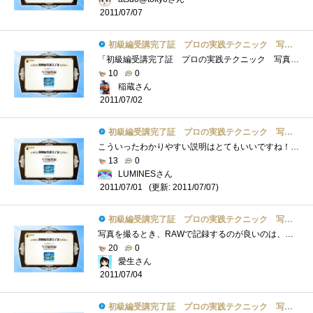
2011/07/07
初級編受講完了証 プロの実践テクニック 写真編集編
「初級編受講完了証 プロの実践テクニック 写真編集編」を受講した証明に、自動的にもちものに登録されていました。普段は一眼レフとコン�...
10
0
稲蔵さん
2011/07/02
初級編受講完了証 プロの実践テクニック 写真編集編
こういったわかりやすい説明はとてもいいですね！しかし、画像が小さすぎて文字が見えないので、拡大できるといいな、と思いました。[プロの�...
13
0
LUMINESさん
(更新: 2011/07/07)
2011/07/01
初級編受講完了証 プロの実践テクニック 写真編集編
写真を撮るとき、RAWで記録するのが良いのは、知っている。RAWなら黒く見える部分でも、ちゃんと諧調データが残っていて、現像時に明るさ調整�...
20
0
愛生さん
2011/07/04
初級編受講完了証 プロの実践テクニック 写真編集編