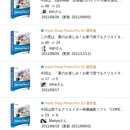
今回は、zigsow様、企画協力のインテル株式会社様、レビュー用のソフトを提供頂いたCorel様、【夏のお楽しみ！お家で誰でもクリエイター！】にて...
48
22
kenさん
(更新: 2011/09/05)
2011/08/28
Paint Shop Photo Pro X3 通常版
この度は、夏のお楽しみ！お家で誰でもクリエイター！のレビューアーに選出していただきzigsow様、COREL様、DOSPARA様、企画協力のインテル様、関�...
40
24
signさん
(更新: 2011/11/11)
2011/08/26
Paint Shop Photo Pro X3 通常版
今回は、「夏のお楽しみ！お家で誰でもクリエイター！」のレビューアーに選出して頂きました。ありがとうございます。まともに写真を弄るの�...
17
0
mineさん
2011/09/17
Paint Shop Photo Pro X3 通常版
今回は誰でもクリエイター画像編集ソフト「CORELPaintShopPhotoProX3」のプレミアムレビューになります。zigsow様、mousecomputer様、COREL様、並びに関係者�...
23
8
Manyaさん
(更新: 2011/09/03)
2011/08/19