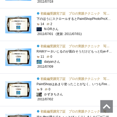
2011/07/18
初級編受講完了証 プロの実践テクニック 写真編集編
下のほうにスクロールするとPaintShopPhotoProX3とVideoStudioProX4の受講ができます！http://zigsow.jp/com/intel/review/summer2011/今後、中級、上級とあるようなので...
14
2
N-DRさん
(更新: 2011/07/01)
2011/07/01
初級編受講完了証 プロの実践テクニック 写真編集編
RAWデータいじるのが面白そうだけどもっとEye-Fiの転送速度が早くなればなぁとも思う。結局手軽さでjpgで転送してたり。
11
0
daiyanさん
2011/07/09
初級編受講完了証 プロの実践テクニック 写真編集編
PaintShopはあまり使ったことがなく、いつもFireWorksを主に使っています。PaintShopでの使い方の基礎を知ることができてよかったと思います。
9
0
かずきちさん
2011/07/02
初級編受講完了証 プロの実践テクニック 写真編集編