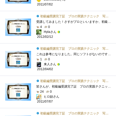
2011/07/02
初級編受講完了証 プロの実践テクニック 写真編集編
受講してみました！さすがプロといいますか、初級編にも関わらずRAWデータの取り扱いから入ることに驚きました。その後の明るさ調整、不純物�...
4
0
Hylaさん
2012/02/12
初級編受講完了証 プロの実践テクニック 写真編集編
これは参考になりました。同じソフトがないのですぐ実践はできませんが、あったらやってみたいですね。Zigsow用に写真を撮ったらうっかりペン�...
1
0
来人さん
2012/04/02
初級編受講完了証 プロの実践テクニック 写真編集編
皆さんが、初級編受講完了証 プロの実践テクニック 写真編集編、もちもので登録されてましたが、どこで、受講するのかわかりませんでした�...
24
0
ヒロ妨さん
2011/07/07
初級編受講完了証 プロの実践テクニック 写真編集編