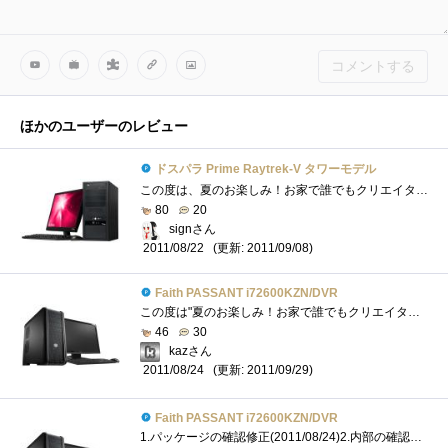
コメントする
ほかのユーザーのレビュー
ドスパラ Prime Raytrek-V タワーモデル
この度は、夏のお楽しみ！お家で誰でもクリエイター！のレビューアーに選出していただきzigsow様、DOSPARA様、COREL様、企画協力のインテル様あり�...
80
20
signさん
(更新: 2011/09/08)
2011/08/22
Faith PASSANT i72600KZN/DVR
この度は"夏のお楽しみ！お家で誰でもクリエイター！"プレミアムレビューの機会を賜りまして、誠にありがとうございます。zigsow株式会�...
46
30
kazさん
(更新: 2011/09/29)
2011/08/24
Faith PASSANT i72600KZN/DVR
1.パッケージの確認修正(2011/08/24)2.内部の確認修正(2011/09/05)3.パーツの確認修正(2011/09/05)4.動作の確認5.ベンチマークテスト追記(2012/04/14)6.ケースの�...