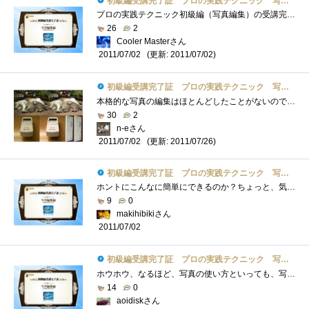
初級編受講完了証 プロの実践テクニック 写真編集編
プロの実践テクニック初級編（写真編集）の受講完了しました！最初何かなと思っていましたが、こんなものがあったとは･･･TIP#1はRAWデータに...
26
2
Cooler Masterさん
(更新: 2011/07/02)
2011/07/02
初級編受講完了証 プロの実践テクニック 写真編集編
本格的な写真の編集はほとんどしたことがないので、勉強になりました。実践してみました。初級TIP#2明るさを自動調整で修正(自動調整/スマート�...
30
2
n-eさん
(更新: 2011/07/26)
2011/07/02
初級編受講完了証 プロの実践テクニック 写真編集編
ホントにこんなに簡単にできるのか？ちょっと、気になる度が、急上昇だよ！でも一番気になるのは、UIのでき。素人でも扱えるようになっている...
9
0
makihibikiさん
2011/07/02
初級編受講完了証 プロの実践テクニック 写真編集編
ホウホウ、なるほど、写真の使い方といっても、写真もデータなんだなと、何となく納得はまるとおもしろいだろうけど、はまれるかなまだまだ�...
14
0
aoidiskさん