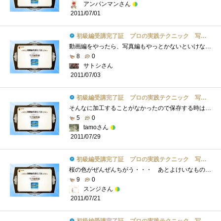
アンパンマンさん
2011/07/01
初級編受講完了証 プロの実践テクニック 写真編集編
動画編をやったら、写真編もやっとかないといけないだろう！ということで、一応受講完了しましたｗ昨日はこれの登録だけでも若干相性度が上�...
8
0
サトシさん
2011/07/03
初級編受講完了証 プロの実践テクニック 写真編集編
そんなに加工することがなかったので保存する時はいつもJPEGでした…後から調整できると考えるとRAWの方が良いんですけど手軽なので。これから�...
5
0
tamoさん
2011/07/29
初級編受講完了証 プロの実践テクニック 写真編集編
桜の色がぜんぜんちがう・・・ あとよけいなものを消す技術・・・ これはあれだ違和感を残さないように気を付け・・・・・れるかぁ！ 波�...
9
0
スンジさん
2011/07/21