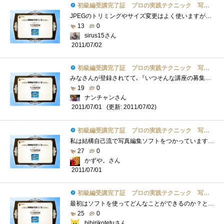
初級編受講完了証 プロの実践テクニック 写真編集編
JPEGのトリミングやサイズ変更はよく使いますが、編集向きとされるRAWデータはほとんど扱いません（容量が大きくなってしまうのと対応機器が貧�...
13
0
sirus15さん
2011/07/02
初級編受講完了証 プロの実践テクニック 写真編集編
みなさんが登録されてて､『いつそんな講座の募集あったっけ!?』って思いました｡そういうことだったんですね(^^ゞPaintShopは昔から使っていて､...
19
0
ナンチャンさん
(更新: 2011/07/02)
2011/07/01
初級編受講完了証 プロの実践テクニック 写真編集編
私は結構自己流で写真編集ソフトをつかっていますが、こうやって編集方法を詳しく説明してくれるのも面白いですね！そしてなにやら受講完了�...
27
0
かずや。さん
2011/07/01
初級編受講完了証 プロの実践テクニック 写真編集編
最初はソフトを使ってどんなことができるのか？と思いつつもボート眺めただけでしたがよくよく写真を見て解説を読むうちにそのセンスとソフ�...
25
0
bibirikotetuさん