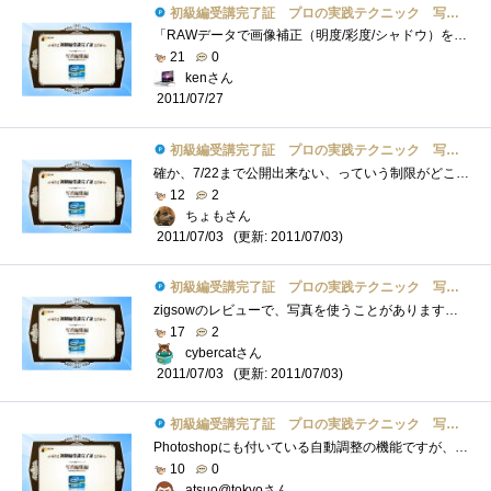
初級編受講完了証 プロの実践テクニック 写真編集編
「RAWデータで画像補正（明度/彩度/シャドウ）を行ってからJPGへ一括変換」では、初級編なのにいきなりのRAW画像編集で、最初戸惑いました。私は...
21
0
kenさん
2011/07/27
初級編受講完了証 プロの実践テクニック 写真編集編
確か、7/22まで公開出来ない、っていう制限がどこかに書いてあったような気がするんですが。いつの間にか消えてるっぽいし（？）登録しちゃい�...
12
2
ちょもさん
(更新: 2011/07/03)
2011/07/03
初級編受講完了証 プロの実践テクニック 写真編集編
zigsowのレビューで、写真を使うことがあります。最初期はの内蔵カメラ、シャッタースピードが遅すぎるので妻の古いPowerShot(S3IS)を借りて投稿し�...
17
2
cybercatさん
(更新: 2011/07/03)
2011/07/03
初級編受講完了証 プロの実践テクニック 写真編集編
Photoshopにも付いている自動調整の機能ですが、万能ではないとわかってはいますが特に室内光下での画像の補正にもっと頑張ってほしい。初心者�...
10
0
atsuo@tokyoさん