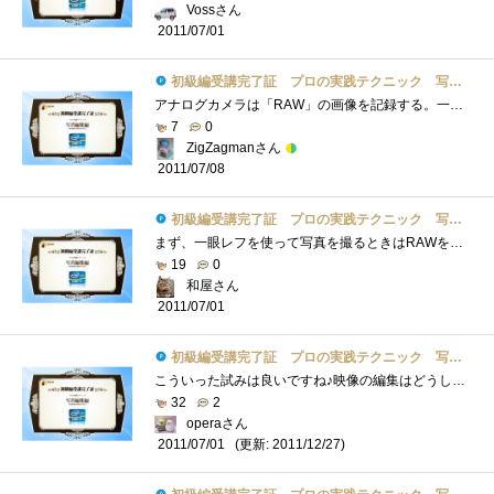
Vossさん
2011/07/01
初級編受講完了証 プロの実践テクニック 写真編集編
アナログカメラは「RAW」の画像を記録する。一眼デジタルカメラも「RAW」の画像を記録できる。普通のデジタルカメラは「RAW」を圧縮して画像を�...
7
0
ZigZagmanさん
2011/07/08
初級編受講完了証 プロの実践テクニック 写真編集編
まず、一眼レフを使って写真を撮るときはRAWを使っておくと後でいくらでも調整がきくのでベターです。ホワイトバランスや明るさコントラスト�...
19
0
和屋さん
2011/07/01
初級編受講完了証 プロの実践テクニック 写真編集編
こういった試みは良いですね♪映像の編集はどうしてもとっつきににくい部分が有ったので、色々参考になりますね♪中級・上級が楽しみです♪�...
32
2
operaさん
(更新: 2011/12/27)
2011/07/01