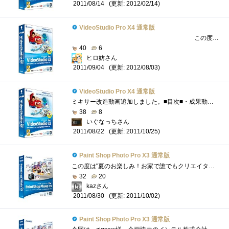
(更新: 2012/02/14)
2011/08/14
VideoStudio Pro X4 通常版
この度は、zigsow様、インテル様、レビュー用のPCを提供頂いたパソコン工房様、レビュー用ソフトを提...
40
6
ヒロ妨さん
(更新: 2012/08/03)
2011/09/04
VideoStudio Pro X4 通常版
ミキサー改造動画追加しました。■目次■・成果動画の紹介・製作過程の紹介・クロマキーに挑戦したけど・・・・ソフトを使った感想考察++++++++...
38
8
いぐなっちさん
(更新: 2011/10/25)
2011/08/22
Paint Shop Photo Pro X3 通常版
この度は"夏のお楽しみ！お家で誰でもクリエイター！"プレミアムレビューの機会を賜りまして、誠にありがとうございます。zigsow株式会�...
32
20
kazさん
(更新: 2011/10/02)
2011/08/30
Paint Shop Photo Pro X3 通常版