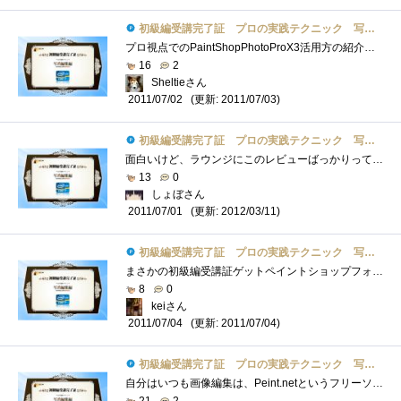
初級編受講完了証 プロの実践テクニック 写真編集編
プロ視点でのPaintShopPhotoProX3活用方の紹介と言うことで早速受講してみました。仕事の関係でPhotoshopを使用していたのでPaintShopProも以前少し使用し�...
16
2
Sheltieさん
(更新: 2011/07/03)
2011/07/02
初級編受講完了証 プロの実践テクニック 写真編集編
面白いけど、ラウンジにこのレビューばっかりってのはどうなんでしょうか?自分の場合はなるべく写真に加工をしないスタイルでの撮影なので真�...
13
0
しょぼさん
(更新: 2012/03/11)
2011/07/01
初級編受講完了証 プロの実践テクニック 写真編集編
まさかの初級編受講証ゲットペイントショップフォトプロを使い写真をより自然に見せる技術がわかりやすくシンプルに学べました。コーレル系�...
8
0
keiさん
(更新: 2011/07/04)
2011/07/04
初級編受講完了証 プロの実践テクニック 写真編集編
自分はいつも画像編集は、Peint.netというフリーソフトを使っています。って言ってもモザイクかけたり画像変換するだけです。今回この初級編を�...
21
2