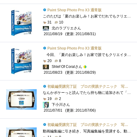
Paint Shop Photo Pro X3 通常版
このたびは「夏のお楽しみ！お家でだれでもクリエイター！」イベントのレビュアーに選んでいただき、ありがとうございます。まずはCOREL様とTSU...
31
10
北のラブリエさん
(更新: 2011/08/31)
2011/08/19
Paint Shop Photo Pro X3 通常版
今回、「夏のお楽しみ！お家で誰でもクリエイター！」のレビューアーとして選出してくださいました、zigsowさま並びにレビューソフトをご提�...
20
8
Shlef Of Coralさん
(更新: 2011/08/29)
2011/08/23
初級編受講完了証 プロの実践テクニック 写真編集編
なんかボケーっと読んでたら持ち物に追加されて「レビュー公開待ち」になっていた。これはネタ振りなのでしょうか？OKネタに走ろう。PaintShopや...
19
2
下小川さん
(更新: 2011/07/06)
2011/07/01
初級編受講完了証 プロの実践テクニック 写真編集編
動画編集編に引き続き、写真編集編を受講する。動画編集編は別途レビューしているためそちらを参照して頂きたい。なお、本品がどういった物�...