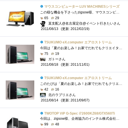
マウスコンピューター LUV MACHINESシリーズ
この様な機会を下さったzigsow様、マウスコンピューター様、COREL様、プレミアムレビュー関係者の皆々様、心より感謝申し上げますm(__)m見づらい部...
65
29
某支配人@名古屋定住@イベント行きたいさん
(更新: 2012/02/19)
2011/08/13
TSUKUMO eX.computer エアロストリーム
今回は「夏のお楽しみ！お家でだれでもクリエイター！」のレビュアーとして選出していただき、ありがとうございました。zigsow様、TSUKUMO様、CORE...
75
19
ガトーさん
(更新: 2011/11/01)
2011/08/18
TSUKUMO eX.computer エアロストリーム
このたびは「夏のお楽しみ！お家でだれでもクリエイター！」イベントのレビュアーに選んでいただき、ありがとうございます。まずはTSUKUMO様とC...
42
16
北のラブリエさん
(更新: 2011/09/07)
2011/08/14
TWOTOP ViP G-Spec i72600KZ68/GTX560Ti
今回は、zigsow様、企画協力のインテル株式会社様、レビュー用のPCを提供頂いたTWOTOP様、【夏のお楽しみ！お家で誰でもクリエイター！】にて、レ...
99
48