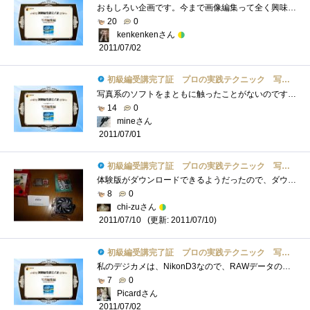
おもしろい企画です。今まで画像編集って全く興味が無かったのですが、せっかくの機会なのでちょっと勉強してみようかと思います。中級・上�...
20
0
kenkenkenさん
2011/07/02
初級編受講完了証 プロの実践テクニック 写真編集編
写真系のソフトをまともに触ったことがないのですが、とてもわかりやすかったです。なんというか、こんなに簡単に（？）画像が処理できると�...
14
0
mineさん
2011/07/01
初級編受講完了証 プロの実践テクニック 写真編集編
体験版がダウンロードできるようだったので、ダウンロードしてみました。で、適当な画像を補正してみた。画像1が元画像で、画像2がオート補正...
8
0
chi-zuさん
(更新: 2011/07/10)
2011/07/10
初級編受講完了証 プロの実践テクニック 写真編集編
私のデジカメは、NikonD3なので、RAWデータの現像は、NikonCptureNXを使っていました。画像の加工/編集は、AdobePhotoshopを使っています。実践テクニック...
7
0
Picardさん
2011/07/02