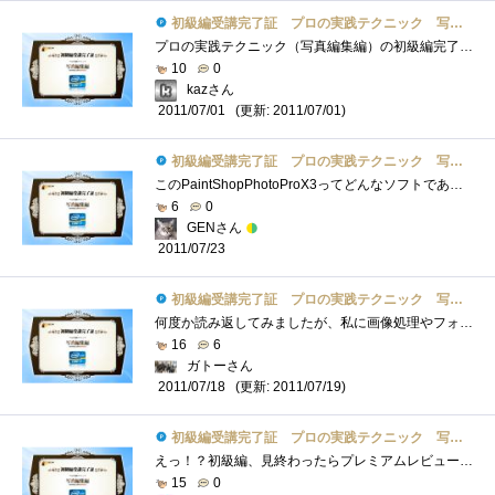
初級編受講完了証 プロの実践テクニック 写真編集編
プロの実践テクニック（写真編集編）の初級編完了証を頂きました。この取り組み、面白いですね！ベンダー資格のトレーニングを受講した気分�...
10
0
kazさん
(更新: 2011/07/01)
2011/07/01
初級編受講完了証 プロの実践テクニック 写真編集編
このPaintShopPhotoProX3ってどんなソフトであろう？興味がわいてきた？！RAW現像の結果は、ソフトによって違う。 ん～ためしてみたい。数多くの画�...
6
0
GENさん
2011/07/23
初級編受講完了証 プロの実践テクニック 写真編集編
何度か読み返してみましたが、私に画像処理やフォトレタッチは無理だと確信しました（＾＾；そもそも、RAWデータを出力できるカメラ持ってな�...
16
6
ガトーさん
(更新: 2011/07/19)
2011/07/18
初級編受講完了証 プロの実践テクニック 写真編集編
えっ！？初級編、見終わったらプレミアムレビュー？ビックリですよ・・・PaintShopPhotoProX3初級編見てるだけなら簡単そうですね～でも、コレって�...
15
0