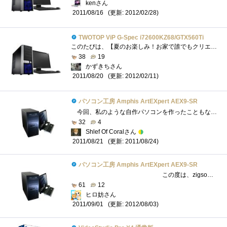
kenさん
(更新: 2012/02/28)
2011/08/16
TWOTOP ViP G-Spec i72600KZ68/GTX560Ti
このたびは、【夏のお楽しみ！お家で誰でもクリエイター！】におきまして、レビュアーに選出して頂き誠にありがとうございます。zigsow様、TWOTO...
38
19
かずきちさん
(更新: 2012/02/11)
2011/08/20
パソコン工房 Amphis ArtEXpert AEX9-SR
今回、私のような自作パソコンを作ったこともない（BTOは何度もありますが）経験者に「夏のお楽しみ！お家で誰でもクリエイター！」のレビ�...
32
4
Shlef Of Coralさん
(更新: 2011/08/24)
2011/08/21
パソコン工房 Amphis ArtEXpert AEX9-SR
この度は、zigsow様、インテル様、レビュー用のPCを提供頂いたパソコン工房様、レビュー用ソフトを提供頂いたCOR...
61
12
ヒロ妨さん
(更新: 2012/08/03)
2011/09/01