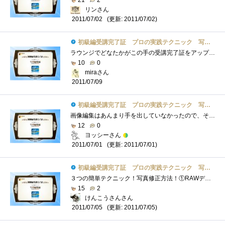
リンさん
(更新: 2011/07/02)
2011/07/02
初級編受講完了証 プロの実践テクニック 写真編集編
ラウンジでどなたかがこの手の受講完了証をアップされていて、よく見るけどこれってなんなんだろう…イベントで配られたソフトとかなのだろ�...
10
0
miraさん
2011/07/09
初級編受講完了証 プロの実践テクニック 写真編集編
画像編集はあんまり手を出していなかったので、それなりに参考になりました。正直、RAWデータは扱ったことがなかったのですが、普通に画像を�...
12
0
ヨッシーさん
(更新: 2011/07/01)
2011/07/01
初級編受講完了証 プロの実践テクニック 写真編集編
３つの簡単テクニック！写真修正方法！①RAWデータからJPGへの一括自動変換②携帯電話で撮影した画像の明るさやホワイトバランスの調整③意図�...
15
2
けんこうさんさん
(更新: 2011/07/05)
2011/07/05