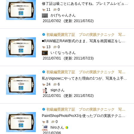
修了証は級ごとにあるんですね。プレミアムレビューが大増殖ですな。TIPS1のRAWからJPEGの一括変換はRAW撮影できるデジカメを持っていないのでそ�...
11
0
かげちゃんさん
(更新: 2011/07/02)
2011/07/02
初級編受講完了証 プロの実践テクニック 写真編集編
■RAW補正RAW形式のまま、写真を画質補正をして、JPGに出力できます。RAWを直接補正できるということは、画質劣化を最小限に抑えられます。RAW撮�...
13
0
いぐなっちさん
(更新: 2011/07/23)
2011/07/01
初級編受講完了証 プロの実践テクニック 写真編集編
私がzigsowにやってきた理由の1つが、写真を上手に撮れるようになりたいってことだったんです。花の写真を撮ったり、小物を撮ったり、旅行の写�...
24
6
signさん
(更新: 2011/07/02)
2011/07/01
初級編受講完了証 プロの実践テクニック 写真編集編
PaintShopPhotoProX3を使ったプロの実践テクニック初級編の受講をしました。昔Photoshopを使って遊んでいた頃があったので、それ以来の写真編集です。�...
8
0
hiroさん
2011/07/06