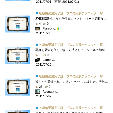
(更新: 2011/07/01)
2011/07/01
初級編受講完了証 プロの実践テクニック 写真編集編
JPEG撮影後、カメラ付属のソフトでオート調整などがほとんどですが、RAWデータからJPGへの一括変換やメリハリのつけかたのコツなど、参考になり�...
4
0
Flareさん
2011/07/30
初級編受講完了証 プロの実践テクニック 写真編集編
写真を見栄え良くできる方法として、ツールで簡単に処理できるのは嬉しい事です。Tips3の余計な写り込みを消す事は、違和感なく処理されている...
7
0
garpさん
2011/07/10
初級編受講完了証 プロの実践テクニック 写真編集編
皆さんが登録されているのでやってみました。失敗したかな？と思える写真でも補正によって十分使えるレベルになりますね。安いソフトだとま�...
25
0
Agenaさん
2011/07/07
初級編受講完了証 プロの実践テクニック 写真編集編