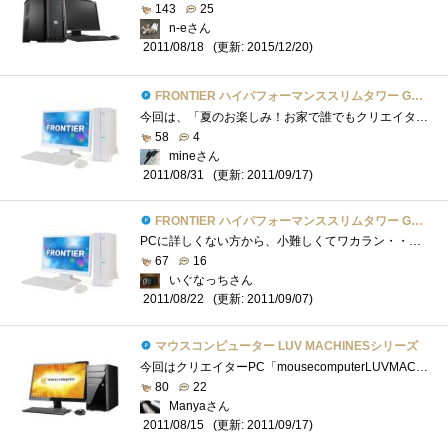
143
25
n-eさん
(更新: 2015/12/20)
2011/08/18
FRONTIER ハイパフォーマンススリムタワー GSシリーズ
今回は、「夏のお楽しみ！お家で誰でもクリエイター！」のレビューアーに選出して頂きました。ありがとうございます。まともに写真を弄るの�...
58
4
mineさん
(更新: 2011/09/17)
2011/08/31
FRONTIER ハイパフォーマンススリムタワー GSシリーズ
PCに詳しくない方から、小難しくてワカラン・・・とご指摘いただいたので、思い切ってシンプルな表現に修正してみました。■もくじ■・設置と...
67
16
いぐなっちさん
(更新: 2011/09/07)
2011/08/22
マウスコンピューター LUV MACHINESシリーズ
今回はクリエイターPC「mousecomputerLUVMACHINESLm-i740K」のプレミアムレビューになります。zigsow様、mousecomputer様、COREL様、並びに関係者の皆様、このよ�...
80
22
Manyaさん
(更新: 2011/09/17)
2011/08/15