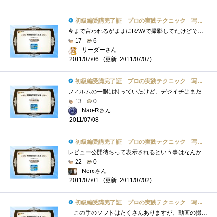
初級編受講完了証 プロの実践テクニック 写真編集編
今まで言われるがままにRAWで撮影してたけどそうか、オリジナルは保持したままレタッチできるんだね・・・（笑）手持ちのデジイチに付属して�...
17
6
リーダーさん
(更新: 2011/07/07)
2011/07/06
初級編受講完了証 プロの実践テクニック 写真編集編
フィルムの一眼は持っていたけど、デジイチはまだ・・・写真修正は、いつもはPhtoshopElements6.0ですけどちょっと古いかな～ ＾＾； 結構お世話�...
13
0
Nao-Rさん
2011/07/08
初級編受講完了証 プロの実践テクニック 写真編集編
レビュー公開待ちって表示されるという事はなんか書けって事か？＞＜書く事無いな～。写真を撮りだしたのはレビューを書くようになってから�...
22
0
Neroさん
(更新: 2011/07/02)
2011/07/01
初級編受講完了証 プロの実践テクニック 写真編集編
この手のソフトはたくさんありますが、動画の撮影テクニックや、それを加工するソフトのテクニックよりも、如何にそれを感動あふれる「作�...