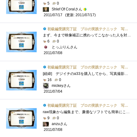
5
0
Shlef Of Coralさん
(更新: 2011/07/17)
2011/07/17
初級編受講完了証 プロの実践テクニック 写真編集編
まず、今まで映像補正に携わってこなかった人を対象として、目的を明確に説明しています。一般的にはJPG（JPEG)画像でもそれほど困ることはあり...
6
0
とっぷりんさん
2011/07/08
初級編受講完了証 プロの実践テクニック 写真編集編
[経緯] デジイチのα33を購入してから、写真撮影に興味が出てきました。 写真を撮ることも初心者なのですが、今回の初級編の内容なども 自�...
16
0
mickeyさん
2011/07/04
初級編受講完了証 プロの実践テクニック 写真編集編
raw現象から編集まで、廉価なソフトでも簡単にこなせるようになってきたというのは朗報ですね！raw現像を使ったことが無かったという人も、こ�...
9
0
anzuさん
2011/07/08