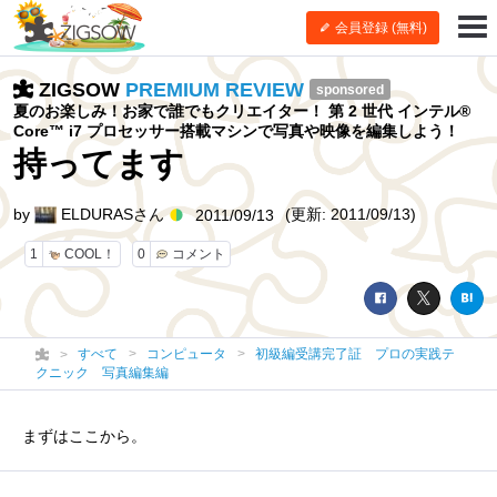
会員登録 (無料)
ZIGSOW
PREMIUM REVIEW
sponsored
夏のお楽しみ！お家で誰でもクリエイター！ 第 2 世代 インテル®
Core™ i7 プロセッサー搭載マシンで写真や映像を編集しよう！
持ってます
by
ELDURASさん
(更新: 2011/09/13)
2011/09/13
1
COOL！
0
コメント
すべて
コンピュータ
初級編受講完了証 プロの実践テ
クニック 写真編集編
まずはここから。