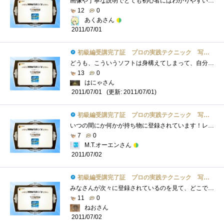
画像や丁寧な説明でとても初心者にはわかりやすい内容だったと思います＾＾すごく勉強になります。でも画像の文字が見にくいように感じまし�...
12
0
あくあさん
2011/07/01
初級編受講完了証 プロの実践テクニック 写真編集編
どうも、こういうソフトは身構えてしまって、自分のツールにならないところがあるんですが、この講座は、写真編集を判りやすく説明していて�...
13
0
はにゃさん
(更新: 2011/07/01)
2011/07/01
初級編受講完了証 プロの実践テクニック 写真編集編
いつの間にか何かが持ち物に登録されています！レビュー募集の説明を読むと貰えるんですね。何人くらい応募しているのかが何となく分かりそ�...
7
0
M.T.オーエンさん
2011/07/02
初級編受講完了証 プロの実践テクニック 写真編集編
みなさんが次々に登録されているのを見て、どこでどうやって入手するんだろうって思ってました。なるほど、いい企画ですね。本題の内容はと�...
11
0
ねおさん
2011/07/02