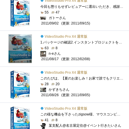
VideoStudio Pro X4 通常版
今回も懲りもせずレビュアーに選出いただき、感謝感激雨霰。zigsow様、TSUKUMO様、COREL様に感謝申し上げます。いつもの事ですが、選出していただ�...
55
47
ガトーさん
(更新: 2011/09/15)
2011/09/02
VideoStudio Pro X4 通常版
1.パッケージの確認2.インスタントプロジェクトを使ってみよう！追記(2011/08/24)3.暗くて見えない映像を調整してみよう！追記(2011/08/25)4.「タイムラ...
63
8
n-eさん
(更新: 2012/02/08)
2011/08/17
VideoStudio Pro X4 通常版
このたびは、【夏のお楽しみ！お家で誰でもクリエイター！】におきまして、レビュアーに選出して頂き誠にありがとうございます。zigsow様、TWOTO...
28
20
かずきちさん
(更新: 2011/09/05)
2011/08/26
VideoStudio Pro X4 通常版
この様な機会を下さったzigsow様、マウスコンピューター様、COREL様、プレミアムレビュー関係者の皆々様、心より感謝申し上げますm(__)m見づらい部...
41
8
某支配人@名古屋定住@イベント行きたいさん