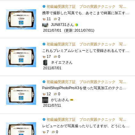
初級編受講完了証 プロの実践テクニック 写真編集編
携帯で撮影した写真でも、あそこまで綺麗に加工することが出来ることに驚きました。最近子供が一人増えて、実家の親たちは孫たちの写真を楽�...
11
2
JUN8731さん
(更新: 2011/07/01)
2011/07/01
初級編受講完了証 プロの実践テクニック 写真編集編
これもプレミアムレビューとして登録されるんですね！ちょっと驚きです写真の初級編を見てきましたがわかりやすくていいですね私は写真編集�...
17
0
ネイエフさん
2011/07/01
初級編受講完了証 プロの実践テクニック 写真編集編
PaintShopPhotoProX3を使った写真加工のテクニックです。私はPaintShopPhotoProX3を持ってはいませんが、Photoshopでもほぼ同じ事はやると思われますので、参...
12
0
がじおさん
2011/07/11
初級編受講完了証 プロの実践テクニック 写真編集編
レビューとかで写真撮ったりしてますが、どうにも「暗い」とか「細部がぼけた」とか「いらんもの写ってる」とかで、何度も撮り直してるんで�...
7
0