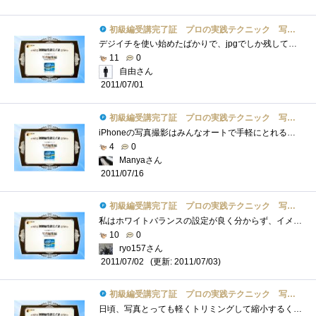
初級編受講完了証 プロの実践テクニック 写真編集編
デジイチを使い始めたばかりで、jpgでしか残していなかった。RAWで残す大切さが分かった気がする。RAWでは容量が大きくなるのと、SDカードへの書...
11
0
自由さん
2011/07/01
初級編受講完了証 プロの実践テクニック 写真編集編
iPhoneの写真撮影はみんなオートで手軽にとれるんですが、ホワイトバランスの調整がイマイチで室内取りでは本来の色味はまず出ません。この調�...
4
0
Manyaさん
2011/07/16
初級編受講完了証 プロの実践テクニック 写真編集編
私はホワイトバランスの設定が良く分からず、イメージと違う色合いになることが多々あるんですが、非常に参考になりました♪ソフトをゲット�...
10
0
ryo157さん
(更新: 2011/07/03)
2011/07/02
初級編受講完了証 プロの実践テクニック 写真編集編
日頃、写真とっても軽くトリミングして縮小するくらいしかしてないんですよね。端っこのゴミを削除したり……とかってしてなかったです。た�...