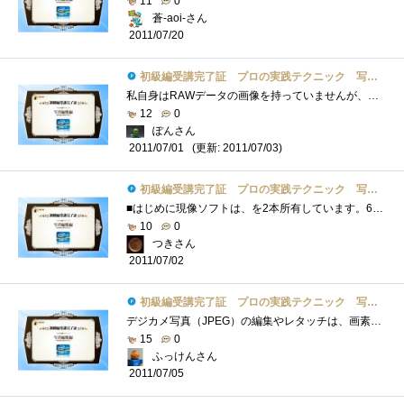
11
0
蒼-aoi-さん
2011/07/20
初級編受講完了証 プロの実践テクニック 写真編集編
私自身はRAWデータの画像を持っていませんが、せっかくなので少しレビューらしいことをしてみようと思い、追記をすることにしました。画像と�...
12
0
ぽんさん
(更新: 2011/07/03)
2011/07/01
初級編受講完了証 プロの実践テクニック 写真編集編
■はじめに現像ソフトは、を2本所有しています。64bit対応の５のベータ版が出て近く製品が出てきそうな状況です。画像編集ソフトはいくつかあ�...
10
0
つきさん
2011/07/02
初級編受講完了証 プロの実践テクニック 写真編集編
デジカメ写真（JPEG）の編集やレタッチは、画素数が30万画素くらいの時代から、色々とやってきていますが、最近はほとんどしなくなりました。�...
15
0
ふっけんさん
2011/07/05