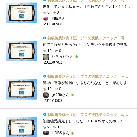
初級編受講完了証 プロの実践テクニック 写真編集編
進化していますねぇ～。【理解できたこと】①『RAWデータからJPGへの一括変換』は、「RAWデータを補正してからJPGへ」がポイント。②不要な被写�...
9
0
Kitaさん
2011/07/08
初級編受講完了証 プロの実践テクニック 写真編集編
何でこれがと思ったが、コンテンツを最後まで見るともちものに登録されるのねｗデジタル一眼レフカメラを使っているので、幾分参考になった�...
10
0
ひろっぴさん
2011/07/02
初級編受講完了証 プロの実践テクニック 写真編集編
簡単に画像が綺麗になるもんだなぁ～と、感心しました。明るさを自動調整機能はヤフオクの出品等にも使えそうでいいですね。確か無料ソフト�...
10
0
gx250さん
2011/10/08
初級編受講完了証 プロの実践テクニック 写真編集編
初級編受講完了しました！！ＲＡＷからのホワイトバランス設定、ノイズ調整など一層興味が深まりました！いつもＪＰＥＧイメージからのトリ�...
9
0
HDSSさん