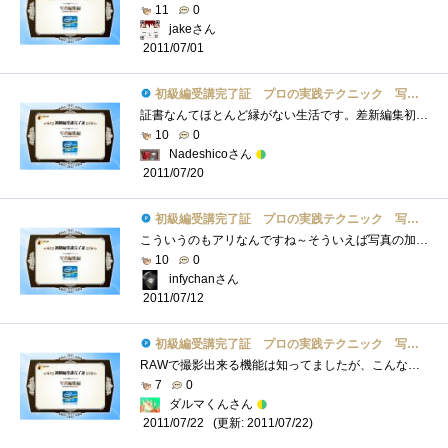
11
0
jakeさん
2011/07/01
初級編受講完了証 プロの実践テクニック 写真編集編
証書なんてほとんど縁がない生活です。差新編集初級を受講しました。最初からRAWデータなんて知りません。画像補正も難しくて一生することな�...
10
0
Nadeshicoさん
2011/07/20
初級編受講完了証 プロの実践テクニック 写真編集編
こういうのもアリなんですね～そういえば写真の加工はカメラについてるソフトでちょこちょこいじっただけしかないので、ちゃんとしたのを学�...
10
0
infychanさん
2011/07/12
初級編受講完了証 プロの実践テクニック 写真編集編
RAWで撮影出来る機能は知ってましたが、こんなにいじれる（いい意味でも悪い意味でもね）なんて知らなかった・・・保存もした事無いしおまけ�...
7
0
ダルマくんさん
(更新: 2011/07/22)
2011/07/22