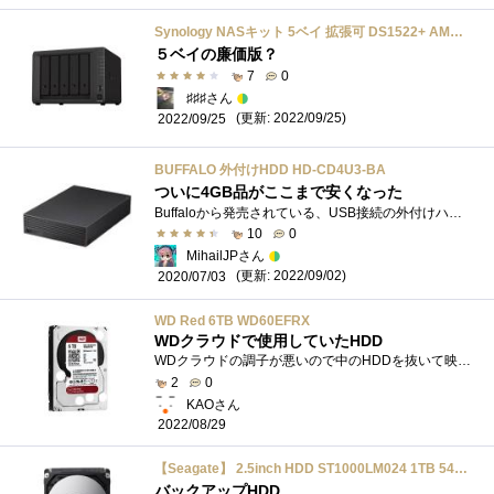
Synology NASキット 5ベイ 拡張可 DS1522+ AMD RyzenCPU 8GBメモリ搭載 スタンダードユーザー向け 国内正規代理店品 電話サポート対応品 DiskStation
５ベイの廉価版？
7
0
♯♯♯さん
(更新: 2022/09/25)
2022/09/25
BUFFALO 外付けHDD HD-CD4U3-BA
ついに4GB品がここまで安くなった
Buffaloから発売されている、USB接続の外付けハードディスクです。以前使っていたNASのRAID用ディスクが1つEnd-to-enderrorが出たので交換用に購入しま�...
10
0
MihailJPさん
(更新: 2022/09/02)
2020/07/03
WD Red 6TB WD60EFRX
WDクラウドで使用していたHDD
WDクラウドの調子が悪いので中のHDDを抜いて映像データ用で使用しています。
2
0
KAOさん
2022/08/29
【Seagate】 2.5inch HDD ST1000LM024 1TB 5400rpm S-ATA2 9.5ｍｍ
バックアップHDD