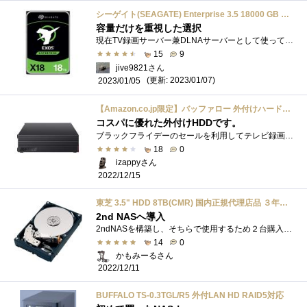
シーゲイト(SEAGATE) Enterprise 3.5 18000 GB 7200 RPM 18 TB 3.5 7200 RPM SATA ST18000NM000J (整備済み品)
容量だけを重視した選択
現在TV録画サーバー兼DLNAサーバーとして使っているWindowsServerPC（キューブ型）には、OS起動用のSSDの他に ・TOSHIBAMG09ACA18TE（18GB） ・TOSHIBA...
15
9
jive9821さん
(更新: 2023/01/07)
2023/01/05
【Amazon.co.jp限定】バッファロー 外付けハードディスク 6TB テレビ録画/PC/PS4/4K対応 バッファロー製nasne™対応 静音&コンパクト 日本製 故障予測 みまもり合図 HD-AD6U3
コスパに優れた外付けHDDです。
ブラックフライデーのセールを利用してテレビ録画用として購入した外付けHDDです。 外付けHDDを購入するのは何年ぶりだろう。。。 ネット環境�...
18
0
izappyさん
2022/12/15
東芝 3.5" HDD 8TB(CMR) 国内正規代理店品 ３年保証 国内サポート・故障時の同時交換対応 MN08ADA800 /JP 7,200rpm SATA 24x7 RVセンサー搭載
2nd NASへ導入
2ndNASを構築し、そちらで使用するため２台購入しました。RAID1として使用します。
14
0
かもみーるさん
2022/12/11
BUFFALO TS-0.3TGL/R5 外付LAN HD RAID5対応