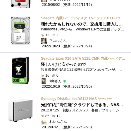
(更新: 2022/11/16)
2015/08/02
Seagate 内蔵ハードディスク 3.5インチ 8TB PCユーザー向け BarraCuda (SATA 6Gb/s/5400rpm/2年保証) 正規代理店品 ST8000DM004
壊れたかもしれないので、交換用に購入しました
Windows10Proから、Windows11Proに無償アップデートして運用を始めたところ、CaputureDriveとして、RAID-0で構成していた8TBHDDX2の片方が、IntelRapidStrageManagerか...
12
2
Picardさん
(更新: 2022/10/24)
2022/10/23
Seagate Exos X20 SATA 512E CMR 内蔵ハードディスク 3.5" 20TB 5年保証 正規代理店品 ST20000NM007D
怪しいけど安かったので
容量優先のNAS には出来れば20Tと思ってたが、円安のせいか軒並ねあがり。しかたがないので、「放置在庫を仕入れたので店で三年保証する」とい...
16
0
♯♯♯さん
(更新: 2022/10/20)
2022/10/16
Synology DiskStation DS112 NAS サーバー
光沢白な"高性能"クラウドもできる、NASキット
2012.07.25 初版2012.07.28 各種アプリケーションの設定方法を追記2012.08.27 バックアップ手順を追記2012.11.21 iPhone5+DSfileアプリでの不具合が修正さ�...
85
12
れいんさん
(更新: 2022/09/26)
2012/07/21