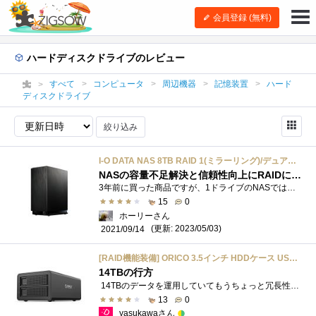
会員登録 (無料)
ハードディスクドライブのレビュー
すべて
コンピュータ
周辺機器
記憶装置
ハード
ディスクドライブ
絞り込み
I-O DATA NAS 8TB RAID 1(ミラーリング)/デュアルコアCPU/高速モデル/2ドライブ/3年保証/日本製 HDL2-AA8/E
NASの容量不足解決と信頼性向上にRAIDにしました
3年前に買った商品ですが、1ドライブのNASではバックアップが面倒くさくなってきたのと容量不足になってきたため４TBの2ドライブモデルに変更し...
15
0
ホーリーさん
(更新: 2023/05/03)
2021/09/14
[RAID機能装備] ORICO 3.5インチ HDDケース USB3.0接続 ハードディスクケース SATA HDD/SSD 2台対応 16TBx2 大容量 工具不要 冷却ファン 高放熱性 アルミ ドライブケース 48W電源 黒色 3529RU3-BK
14TBの行方
14TBのデータを運用していてもうちょっと冗長性があった方がなにかあった時に楽かな、とデスティネーション先にするために購入。 ORICOから販�...
13
0
yasukawaさん