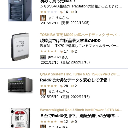
初めて買ったNAS！
シリアルATA接続のTeraStationの情報が出たときに、ずっと気になっておりました。それまでは、フルタワーの自作パソコンに高級なRaidカードを繋げ�...
16
0
まこりんさん
(更新: 2022/12/05)
2015/12/11
TOSHIBA 東芝 MG09 内蔵ハードディスク サーバー NAS 用 3.5インチ Enterprise HDD 18TB SATA 7200rpm 3年保証 MG09ACA18TE
現時点では市販品最大容量のHDD
現在Mini-ITXPCで構築しているファイルサーバーのHDD構成は14TB（TOSHIBAMN07ACA14TE）と12TB（TOSHIBAMG07ACA12TE）となっています。ちなみにOSの起動用には別途...
17
2
jive9821さん
(更新: 2022/11/16)
2021/12/15
QNAP Systems Inc. Turbo NAS TS-869PRO 24TB搭載モデル
Raid6で大切なデータを安心して保管！
28
2
まこりんさん
(更新: 2022/11/16)
2015/05/19
WesternDigital Red 3.5inch IntelliPower 3.0TB 64MBキャッシュ SATA III WD30EFRX
８台でRaid6使用中。発熱が無いのが非常にうれしい。これがNAS用にカスタマイズされてると信じてるよ。NASの空調が良いせいかもしれないけど…
12
0
まこりんさん