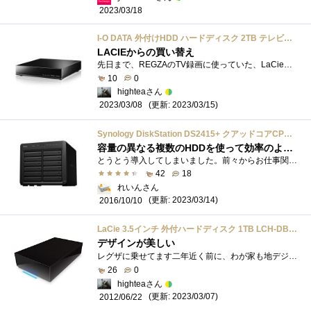
2023/03/18
I-O DATA 外付けHDD ハードディスク 2TB テレビ録画 ディーガ&ビエラ推奨 日本製 土日サポート AVHD-AUTB2
LACIEからの買い替え
先日まで、REGZAのTV録画に使っていた、LaCieの1Gがとうとう検索不能になった。12年以上使ったのだから、大往生ですね。そんなわけで、我が家の32R1...
10
0
highteaさん
(更新: 2023/03/15)
2023/03/08
Synology DiskStation DS2415+ クアッドコアCPU搭載12ベイNAS CS5119 DS2415+
容量の異なる複数のHDDを使って効率のよいRAID構築が可能なNAS
とうとう導入してしまいました。前々からお仕事関係でSynologyのNASを活用しているのですが容量の問題からファイルを２台のNASに分けて格納して運...
42
18
れいんさん
(更新: 2023/03/14)
2016/10/10
LaCie 3.5インチ 外付ハードディスク 1TB LCH-DB1TU
デザインが美しい
レグザに乗せてます二年近く前に、わが家も地デジ化に備えて液晶テレビを購入。その時買ったレグザ32型とセットで買いました。1ＴＢの容量で�...
26
0
highteaさん
(更新: 2023/03/07)
2012/06/22