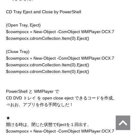
CD Tray Eject and Close by PowerShell
(Open Tray, Eject)
$cowmpocx = New-Object -ComObject WMPlayer.OCX.7
$cowmpocx.cdromCollection.Item(0).Eject()
(Close Tray)
$cowmpocx = New-Object -ComObject WMPlayer.OCX.7
$cowmpocx.cdromCollection.Item(0).Eject()
$cowmpocx.cdromCollection.Item(0).Eject()
PowerShell と WMPlayer で
CD DVD トレイ を open close eject できるコードを作成。
⇒おお、アプリを作る手間なしだ！
★
開ける時は、閉じた状態でEjectを１回出す。
$cowmpocx = New-Object -ComObject WMPlayer.OCX.7