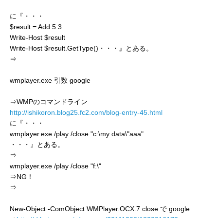
に『・・・
$result = Add 5 3
Write-Host $result
Write-Host $result.GetType()・・・』とある。
⇒
wmplayer.exe 引数 google
⇒WMPのコマンドライン
http://ishikoron.blog25.fc2.com/blog-entry-45.html
に『・・・
wmplayer.exe /play /close "c:\my data\"aaa"
・・・』とある。
⇒
wmplayer.exe /play /close "f:\"
⇒NG！
⇒
New-Object -ComObject WMPlayer.OCX.7 close で google