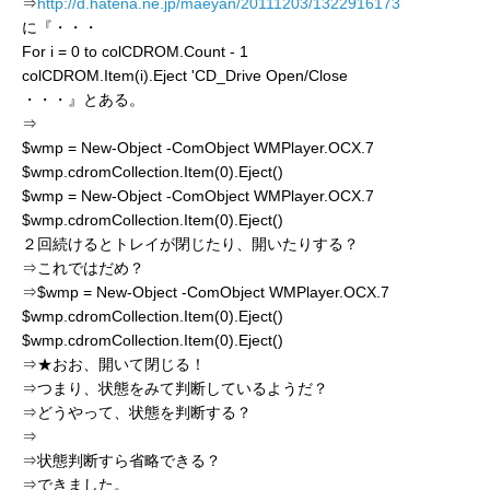
⇒
http://d.hatena.ne.jp/maeyan/20111203/1322916173
に『・・・
For i = 0 to colCDROM.Count - 1
colCDROM.Item(i).Eject 'CD_Drive Open/Close
・・・』とある。
⇒
$wmp = New-Object -ComObject WMPlayer.OCX.7
$wmp.cdromCollection.Item(0).Eject()
$wmp = New-Object -ComObject WMPlayer.OCX.7
$wmp.cdromCollection.Item(0).Eject()
２回続けるとトレイが閉じたり、開いたりする？
⇒これではだめ？
⇒$wmp = New-Object -ComObject WMPlayer.OCX.7
$wmp.cdromCollection.Item(0).Eject()
$wmp.cdromCollection.Item(0).Eject()
⇒★おお、開いて閉じる！
⇒つまり、状態をみて判断しているようだ？
⇒どうやって、状態を判断する？
⇒
⇒状態判断すら省略できる？
⇒できました。