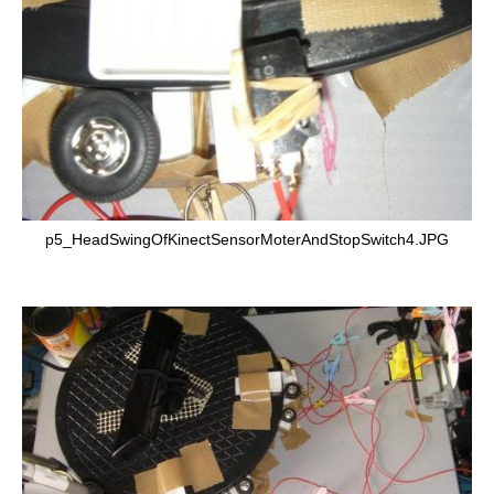
p5_HeadSwingOfKinectSensorMoterAndStopSwitch4.JPG