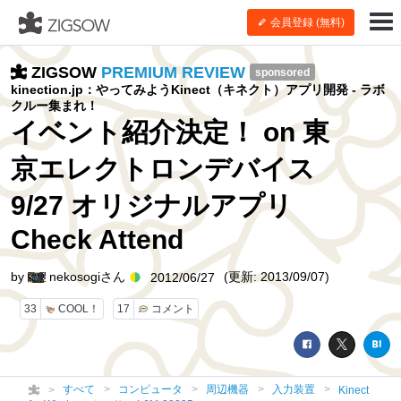
会員登録 (無料)
ZIGSOW
PREMIUM REVIEW
sponsored
kinection.jp：やってみようKinect（キネクト）アプリ開発 - ラボ
クルー集まれ！
イベント紹介決定！ on 東
京エレクトロンデバイス
9/27 オリジナルアプリ
Check Attend
by
nekosogiさん
(更新: 2013/09/07)
2012/06/27
33
COOL！
17
コメント
すべて
コンピュータ
周辺機器
入力装置
Kinect