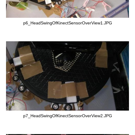
p6_HeadSwingOfKinectSensorOverView1.JPG
p7_HeadSwingOfKinectSensorOverView2.JPG