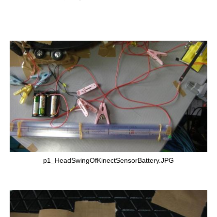
p1_HeadSwingOfKinectSensorBattery.JPG