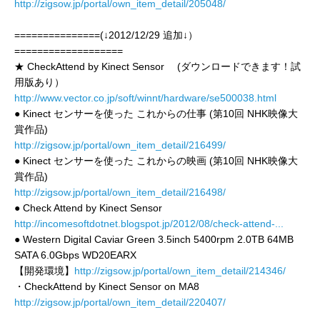
http://zigsow.jp/portal/own_item_detail/205048/
===============(↓2012/12/29 追加↓）
===================
★ CheckAttend by Kinect Sensor (ダウンロードできます！試
用版あり）
http://www.vector.co.jp/soft/winnt/hardware/se500038.html
● Kinect センサーを使った これからの仕事 (第10回 NHK映像大
賞作品)
http://zigsow.jp/portal/own_item_detail/216499/
● Kinect センサーを使った これからの映画 (第10回 NHK映像大
賞作品)
http://zigsow.jp/portal/own_item_detail/216498/
● Check Attend by Kinect Sensor
http://incomesoftdotnet.blogspot.jp/2012/08/check-attend-...
● Western Digital Caviar Green 3.5inch 5400rpm 2.0TB 64MB
SATA 6.0Gbps WD20EARX
【開発環境】
http://zigsow.jp/portal/own_item_detail/214346/
・CheckAttend by Kinect Sensor on MA8
http://zigsow.jp/portal/own_item_detail/220407/