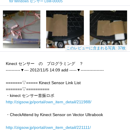
for Windows センサー L6M-00005
このレビューに含まれる写真: 37枚
Kinect センサー の プログラミング ？
----------▼--- 2012/11/5 14:09 add -----▼----------------
=======▽===== Kinect Sensor Link List
=======▽==========
・kinect センサー首振ロボ
http://zigsow.jp/portal/own_item_detail/211988/
・CheckAttend by Kinect Sensor on Vector Ultrabook
http://zigsow.jp/portal/own_item_detail/221111/