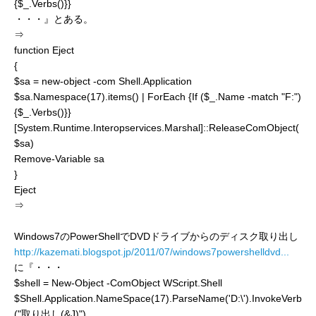
{$_.Verbs()}}
・・・』とある。
⇒
function Eject
{
$sa = new-object -com Shell.Application
$sa.Namespace(17).items() | ForEach {If ($_.Name -match "F:")
{$_.Verbs()}}
[System.Runtime.Interopservices.Marshal]::ReleaseComObject(
$sa)
Remove-Variable sa
}
Eject
⇒
Windows7のPowerShellでDVDドライブからのディスク取り出し
http://kazemati.blogspot.jp/2011/07/windows7powershelldvd...
に『・・・
$shell = New-Object -ComObject WScript.Shell
$Shell.Application.NameSpace(17).ParseName('D:\').InvokeVerb
("取り出し(&J)")