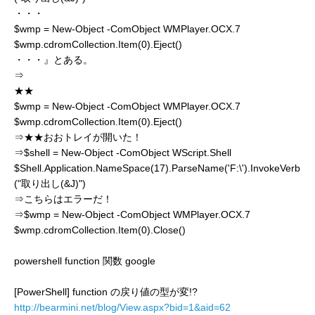
・・・
$wmp = New-Object -ComObject WMPlayer.OCX.7
$wmp.cdromCollection.Item(0).Eject()
・・・』とある。
⇒
★★
$wmp = New-Object -ComObject WMPlayer.OCX.7
$wmp.cdromCollection.Item(0).Eject()
⇒★★おおトレイが開いた！
⇒$shell = New-Object -ComObject WScript.Shell
$Shell.Application.NameSpace(17).ParseName('F:\').InvokeVerb
("取り出し(&J)")
⇒こちらはエラーだ！
⇒$wmp = New-Object -ComObject WMPlayer.OCX.7
$wmp.cdromCollection.Item(0).Close()
powershell function 関数 google
[PowerShell] function の戻り値の型が変!?
http://bearmini.net/blog/View.aspx?bid=1&aid=62