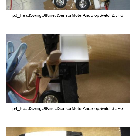
p3_HeadSwingOfKinectSensorMoterAndStopSwitch2.JPG
p4_HeadSwingOfKinectSensorMoterAndStopSwitch3.JPG