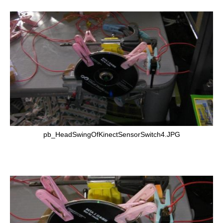
pb_HeadSwingOfKinectSensorSwitch4.JPG