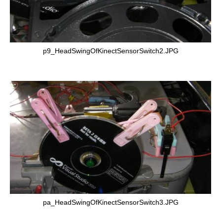
p9_HeadSwingOfKinectSensorSwitch2.JPG
pa_HeadSwingOfKinectSensorSwitch3.JPG