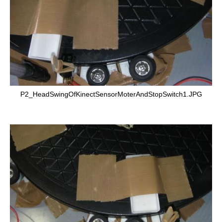
P2_HeadSwingOfKinectSensorMoterAndStopSwitch1.JPG