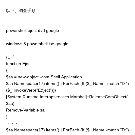
以下、調査手順
powershell eject dvd google
windows 8 powershell ise google
に『・・・
function Eject
{
$sa = new-object -com Shell.Application
$sa.Namespace(17).items() | ForEach {If ($_.Name -match "D:")
{$_.InvokeVerb("E&ject")}}
[System.Runtime.Interopservices.Marshal]::ReleaseComObject(
$sa)
Remove-Variable sa
}
・・・
$sa.Namespace(17).items() | ForEach {If ($_.Name -match "D:")