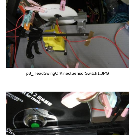
p8_HeadSwingOfKinectSensorSwitch1.JPG