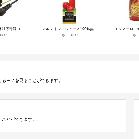
対応電源コ-...
マルレ トマトジュース100%無...
モンスーロ カ
0
1
0
ってるモノを見ることができます。
見ることができます。