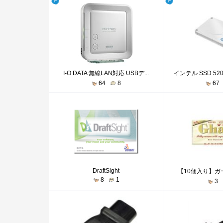
I-O DATA 無線LAN対応 USBデ...
インテル SSD 520 
64
8
67
DraftSight
【10個入り】ガー
8
1
3