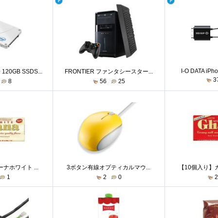
I-O DATA iPhon
120GB SSDS...
FRONTIER ファンタシースター...
3
8
56
25
ナホワイト ...
3ボタン有線オプティカルマウ...
【10個入り】ガ
1
2
0