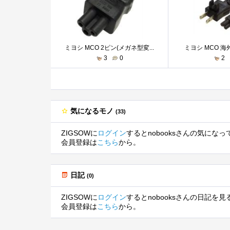
ミヨシ MCO 2ピン(メガネ型変...
ミヨシ MCO 海外
3
0
2
気になるモノ
(33)
ZIGSOWに
ログイン
するとnobooksさんの気にな
会員登録は
こちら
から。
日記
(0)
ZIGSOWに
ログイン
するとnobooksさんの日記を
会員登録は
こちら
から。