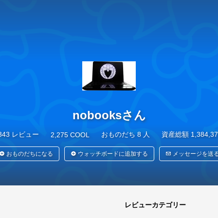
343 レビュー
33
気になるモノ
0
日記
nobooksさん
343 レビュー
おものだち 8 人
資産総額 1,384,3
2,275 COOL
おものだちになる
ウォッチボードに追加する
メッセージを送
レビューカテゴリー