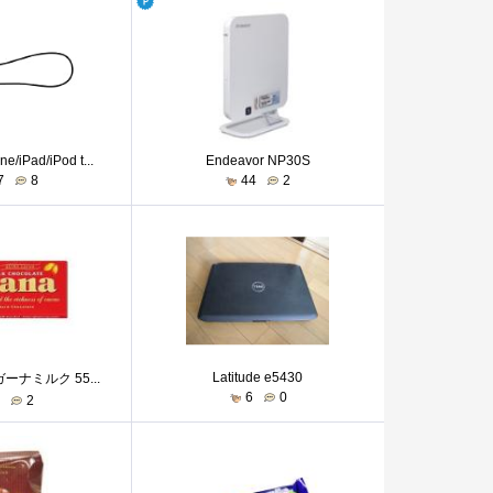
e/iPad/iPod t...
Endeavor NP30S
7
8
44
2
Latitude e5430
ーナミルク 55...
6
0
2
2