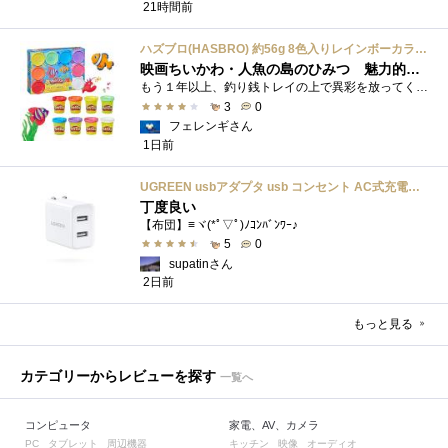
21時間前
ハズブロ(HASBRO) 約56g 8色入りレインボーカラーのプレイ・ドー、新学期用品、2才以上のプリスクールの子供向け、子供向けのアート&クラフト 粘土 ねんど、こどもの日、子供の日プレゼント
映画ちいかわ・人魚の島のひみつ 魅力的なビラン：セイレーンを造ってみた
もう１年以上、釣り銭トレイの上で異彩を放ってくれたミャクミャクのマグネット 映画ちいかわ人魚の島のひみつを鑑賞後、素敵なビランのセイ...
3
0
フェレンギさん
1日前
UGREEN usbアダプタ usb コンセント AC式充電器 3.1A PSE認証済み 折りたたみ式プラグ 2ポート
丁度良い
【布団】≡ヾ(*ﾟ▽ﾟ)ﾉｺﾝﾊﾞﾝﾜｰ♪
5
0
supatinさん
2日前
もっと見る
カテゴリーからレビューを探す
一覧へ
コンピュータ
家電、AV、カメラ
タブレット
周辺機器
キッチン
映像
オーディオ
PC