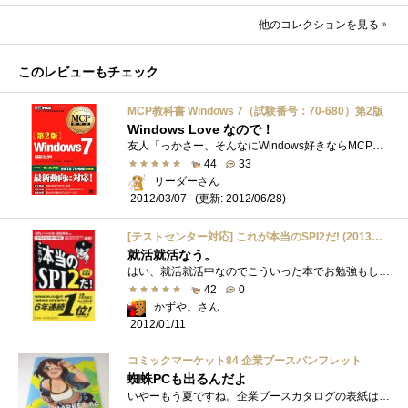
他のコレクションを見る
このレビューもチェック
MCP教科書 Windows 7（試験番号：70-680）第2版
Windows Love なので！
友人「っかさー、そんなにWindows好きならMCPの資格とりなよｗｗｗ」私「MCP？ 何それ？」友人「は？ え？ あんだけWindows好きとか言っておいて...
44
33
リーダーさん
(更新: 2012/06/28)
2012/03/07
[テストセンター対応] これが本当のSPI2だ! (2013年度版)
就活就活なう。
はい、就活就活中なのでこういった本でお勉強もしないと！ってな時期です。もっと研究させてくれ！
42
0
かずや。さん
2012/01/11
コミックマーケット84 企業ブースパンフレット
蜘蛛PCも出るんだよ
いやーもう夏ですね。企業ブースカタログの表紙は毎回欲しくなっちゃいますね。実は参加していない時も企業ブースカタログだけは結構秋葉原�...