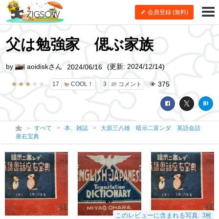
会員登録 (無料)
父は勉強家 偲ぶ家族
by
aoidiskさん
(更新: 2024/12/14)
2024/06/16
375
17
COOL！
3
コメント
すべて
本、雑誌
大原三八雄 暗示二富ンダ 英語会話
座右宝典
このレビューに含まれる写真: 3枚