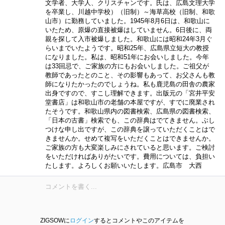
文学者、大学人、クリスチャンです。氏は、広島文理大学
を卒業し、川越中学校）（旧制）～海草高校（旧制、和歌
山市）に勤務していました。1945年8月6日は、和歌山に
いたため、原爆の直接被爆はしていません。6日後に、両
親を探して入市被爆しました。和歌山には昭和24年3月ぐ
らいまでいたようです。昭和25年、広島県立短大の教授
になりました。私は、昭和51年にお会いしました。今年
は33回忌で、ご家族の方にもお会いしました。ご祖父が
教師であったとのこと、その影響もあって、お父さんも教
師になりたかったのでしょうね。私も鹿児島の田舎の農家
出身ですので、すこし理解できます。出版元の「宮井平安
堂書店」は和歌山市の老舗の本屋ですが、すでに廃業され
たそうです。和歌山県内の図書検索、広島県の図書検索、
「日本の古書」検索でも、この辞典はでてきません。ぶし
つけな申し出ですが、この辞典を譲っていただくことはで
きませんか。せめて複写をいただくことはできませんか。
ご家族の方も大変楽しみにされていると思います。ご検討
をいただければありがたいです。費用については、負担い
たします。よろしくお願いいたします。広島市 大西
ZIGSOWに
ログイン
するとコメントやこのアイテムを