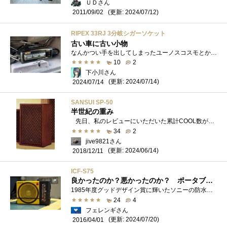
ＵＤさん
(更新: 2024/07/12)
2011/09/02
RIPEX 33RJ 3分岐シガーソケット
古い車に古い小物
なんかつい手を出してしまったユーノスコスモとかいう90年代初頭カー。内装は現行車と言われても違和感の無いようなデザイン（前ユーザーが木...
10
2
下小川さん
(更新: 2024/07/14)
2024/07/14
SANSUI SP-50
半世紀の重み
先日、私のレビューにいただいた累計COOL数が20,000に到達しました。これも日頃からお付き合いいただいている皆様のおかげと感謝するのみで�...
34
2
jive9821さん
(更新: 2024/06/14)
2018/12/11
ICF-S75
良かったのか？悪かったのか？ ポータブルラジオに1万円を支払う時代
1985年度グッドデザイン賞に輝いたソニーの防水ポータブルラジオです。 購入金額の8,640円は、定価10,600円の2割引き価格です。 当時はモノラル�...
24
4
フェレンギさん
(更新: 2024/07/20)
2016/04/01