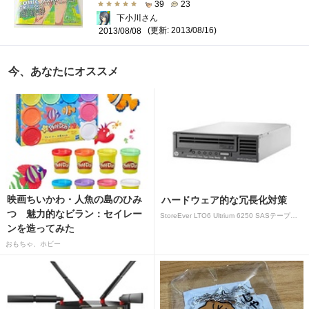
39
23
下小川さん
(更新: 2013/08/16)
2013/08/08
今、あなたにオススメ
映画ちいかわ・人魚の島のひみ
ハードウェア的な冗長化対策
つ 魅力的なビラン：セイレー
StoreEver LTO6 Ultrium 6250 SASテープドライブ(内蔵型)
ンを造ってみた
おもちゃ、ホビー