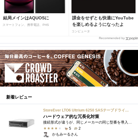
結局メインはAQUOSに
課金をせずとも快適にYouTube
を楽しめるようになったよ
スマートフォン、携帯電話、PHS
コンピュータ
Recommended by
新着レビュー
StoreEver LTO6 Ultrium 6250 SASテープドライブ(内蔵型)
ハードウェア的な冗長化対策
接続形式が違うが、同じメーカーの同じ型番を導入しています。製品としてのレビューは下記の方で行っています。いざ使おうとしたときに故障�...
5
2
かもみーるさん