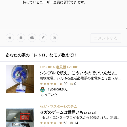
持っているユーザー全員に質問できます。
コメントする
あなたの家の「レトロ」なモノ教えて!!
TOSHIBA 扇風機 F-130B
シンプルで頑丈。こういうのでいいんだよ。
白物家電。いわゆる生活必需系の家電をこう言うが、ほとんどが20世紀で「完成の域」に達している分野でもある。 今世紀にも時に、掃除機に自�...
20
0
cybercatさん
もっていた
セガ・マスターシステム
セガのゲームは世界いちぃぃぃ!
セガ・エンタープライゼスから発売された、第四番目の家庭用ゲーム機、セガ・マスターシステムです。FM音源を内蔵した初の家庭用ゲーム機...
58
14