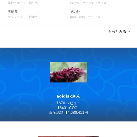
興行チケット
割引券
おむつ
セーフティグッズ
不動産
その他
マンション
一戸建て
情報
役務、サービス
もっとみる
aoidiskさん
1670 レビュー
16431 COOL
資産総額: 14,680,411円