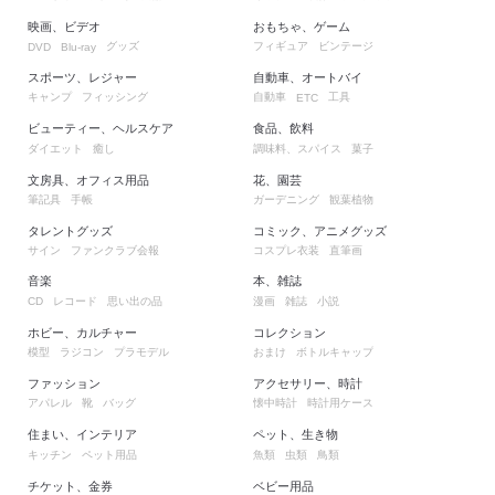
映画、ビデオ
おもちゃ、ゲーム
グッズ
フィギュア
ビンテージ
DVD
Blu-ray
スポーツ、レジャー
自動車、オートバイ
キャンプ
フィッシング
自動車
工具
ETC
ビューティー、ヘルスケア
食品、飲料
ダイエット
癒し
調味料、スパイス
菓子
文房具、オフィス用品
花、園芸
筆記具
手帳
ガーデニング
観葉植物
タレントグッズ
コミック、アニメグッズ
サイン
ファンクラブ会報
コスプレ衣装
直筆画
音楽
本、雑誌
レコード
思い出の品
漫画
雑誌
小説
CD
ホビー、カルチャー
コレクション
模型
ラジコン
プラモデル
おまけ
ボトルキャップ
ファッション
アクセサリー、時計
アパレル
靴
バッグ
懐中時計
時計用ケース
住まい、インテリア
ペット、生き物
キッチン
ペット用品
魚類
虫類
鳥類
チケット、金券
ベビー用品