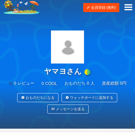
会員登録 (無料)
ヤマヨさん
0 レビュー
おものだち 0 人
資産総額 0円
0 COOL
おものだちになる
ウォッチボードに追加する
メッセージを送る