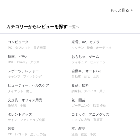
もっと見る
カテゴリーからレビューを探す
一覧へ
コンピュータ
家電、AV、カメラ
タブレット
周辺機器
キッチン
映像
オーディオ
PC
映画、ビデオ
おもちゃ、ゲーム
グッズ
フィギュア
ビンテージ
DVD
Blu-ray
スポーツ、レジャー
自動車、オートバイ
キャンプ
フィッシング
自動車
工具
ETC
ビューティー、ヘルスケア
食品、飲料
ダイエット
癒し
調味料、スパイス
菓子
文房具、オフィス用品
花、園芸
筆記具
手帳
ガーデニング
観葉植物
タレントグッズ
コミック、アニメグッズ
サイン
ファンクラブ会報
コスプレ衣装
直筆画
音楽
本、雑誌
レコード
思い出の品
漫画
雑誌
小説
CD