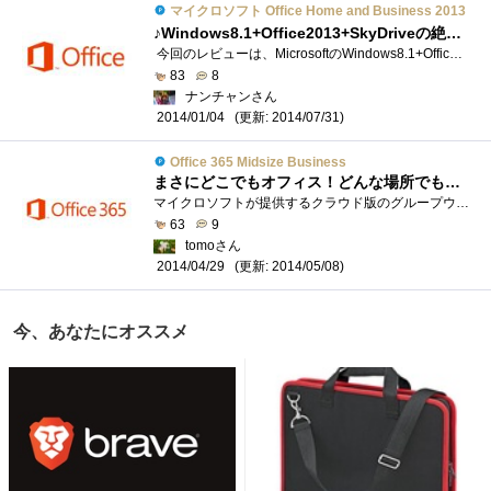
マイクロソフト Office Home and Business 2013
♪Windows8.1+Office2013+SkyDriveの絶妙のハーモニー♪
今回のレビューは、MicrosoftのWindows8.1+Office2013HomeandBisiness(以下Office2013)。主に､Office2013をメインとして、レビューになります。Windows8.1は既にイン�...
83
8
ナンチャンさん
(更新: 2014/07/31)
2014/01/04
Office 365 Midsize Business
まさにどこでもオフィス！どんな場所でもプライベートオフィスに
マイクロソフトが提供するクラウド版のグループウェアであるOffice365。仕事でつかえるさまざまなツールがクラウド上にすべてそろっているサー�...
63
9
tomoさん
(更新: 2014/05/08)
2014/04/29
今、あなたにオススメ