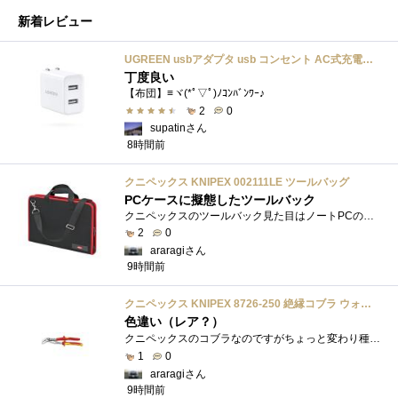
新着レビュー
UGREEN usbアダプタ usb コンセント AC式充電器 3.1A PSE認証済み 折りたたみ式プラグ 2ポート
丁度良い
【布団】≡ヾ(*ﾟ▽ﾟ)ﾉｺﾝﾊﾞﾝﾜｰ♪
2
0
supatinさん
8時間前
クニペックス KNIPEX 002111LE ツールバッグ
PCケースに擬態したツールバック
クニペックスのツールバック見た目はノートPCのバックみたい。中には工具を入れるポケットや工具を固定するゴムバンドが付いています。
2
0
araragiさん
9時間前
クニペックス KNIPEX 8726-250 絶縁コブラ ウォーターポンププライヤー 1000V
色違い（レア？）
クニペックスのコブラなのですがちょっと変わり種の電気工事用の絶縁コブラになります。グリップ部分が絶縁仕様になっているだけで普通の用�...
1
0
araragiさん
9時間前