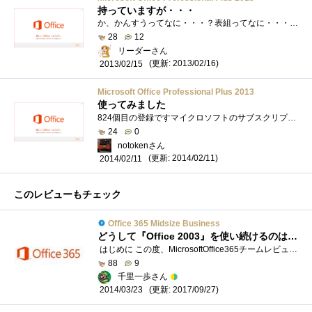
持っていますが・・・
か、かんすうってなに・・・？表組ってなに・・・？というそもそもOfficeがわからない状態で入手。大丈夫、Windows8タブにも入ってるだそうしWindow...
28
12
リーダーさん
(更新: 2013/02/16)
2013/02/15
Microsoft Office Professional Plus 2013
使ってみました
824個目の登録ですマイクロソフトのサブスクリプションに「BizSpark」というものがあります。http://www.microsoft.com/ja-jp/mic/bizspark/起業者向けのサブス�...
24
0
notokenさん
(更新: 2014/02/11)
2014/02/11
このレビューもチェック
Office 365 Midsize Business
どうして『Office 2003』を使い続けるのはダメなのか？ 『Office 365』に移行すると何ができるのか？
はじめに この度、MicrosoftOffice365チームレビュー企画第2弾「Office2003からの移行メリットを調査せよ！」のレビュアーを務めることになりました�...
88
9
千里一歩さん
(更新: 2017/09/27)
2014/03/23