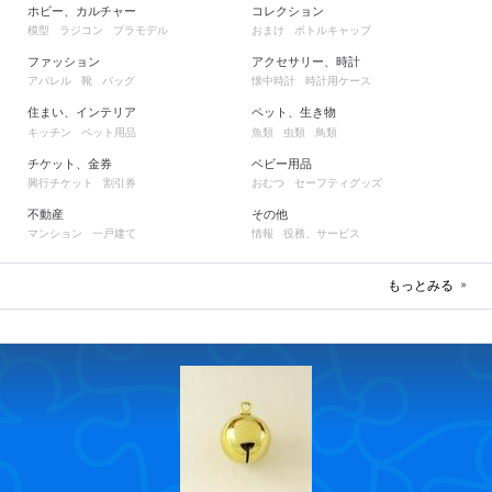
ホビー、カルチャー
コレクション
模型
ラジコン
プラモデル
おまけ
ボトルキャップ
ファッション
アクセサリー、時計
アパレル
靴
バッグ
懐中時計
時計用ケース
住まい、インテリア
ペット、生き物
キッチン
ペット用品
魚類
虫類
鳥類
チケット、金券
ベビー用品
興行チケット
割引券
おむつ
セーフティグッズ
不動産
その他
マンション
一戸建て
情報
役務、サービス
もっとみる