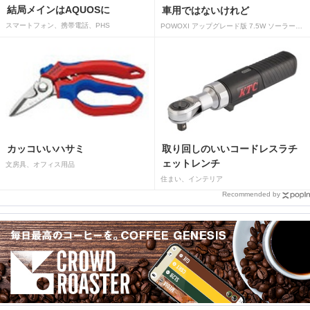
結局メインはAQUOSに
車用ではないけれど
スマートフォン、携帯電話、PHS
POWOXI アップグレード版 7.5W ソーラーバッテリートリクルチャージャーメンテナー 12V ポータブル防水ソーラーパネル トリクル充電キット 車、自動車、オートバイ、ボート、マリン、RV、トレーラー、スノーモービルなど用
カッコいいハサミ
取り回しのいいコードレスラチ
ェットレンチ
文房具、オフィス用品
住まい、インテリア
Recommended by