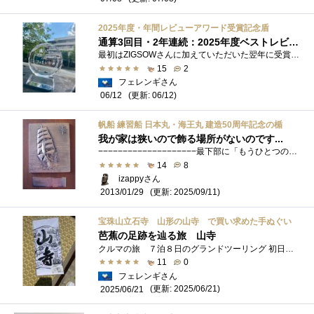
2025年度・年間レビューアワード受賞記念盾
通算3回目・2年連続：2025年度ベストレビュアー受賞記念盾
最初はZIGSOWさんに加えていただいた翌年に受賞の喜びを得た年間ベストレビュアー賞 2016年度のことでした。 それから9年を経て2度目のベスト...
15
2
フェレンギさん
(更新: 06/12)
06/12
帆船 練習船 日本丸・海王丸 建造50周年記念の楯
我が家は狭いので飾る場所がないのです...
−−−−−−−−−−−−−−−−−−−−最下部に「もうひとつの楯」を追加しました。(2013.02.05)−−−−−−−−−−−−−−−−−−−−19...
14
8
izappyさん
(更新: 2025/09/11)
2013/01/29
宝珠山立石寺 山形の山寺 で買い求めた手ぬぐい
芭蕉の足跡を辿る旅 山寺
クルマの旅 ７泊８日のグランドツーリング 初日に６００キロを走り、新潟で一泊。 次に目指したのは山形県 山寺 初日 最初に休憩場所と�...
11
0
フェレンギさん
(更新: 2025/06/21)
2025/06/21