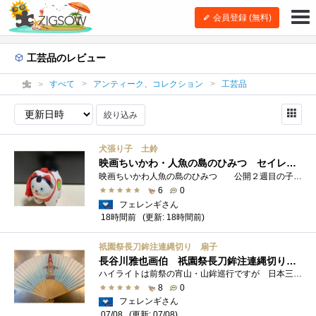
会員登録 (無料)
工芸品のレビュー
すべて
アンティーク、コレクション
工芸品
絞り込み
犬張り子 土鈴
映画ちいかわ・人魚の島のひみつ セイレーンのモデルは犬だった？
映画ちいかわ人魚の島のひみつ 公開２週目の子どもさんの来場が制限されているレイトショーでも満席でしたし新たにボンドロシールの来場�...
6
0
フェレンギさん
18時間前
(更新: 18時間前)
祇園祭長刀鉾注連縄切り 扇子
長谷川雅也画伯 祇園祭長刀鉾注連縄切り図案扇子
ハイライトは前祭の宵山・山鉾巡行ですが 日本三大祭りのヒトツである祇園祭は ７月のひと月間を通して様々な行事が執り行われております。...
8
0
フェレンギさん
(更新: 07/08)
07/08