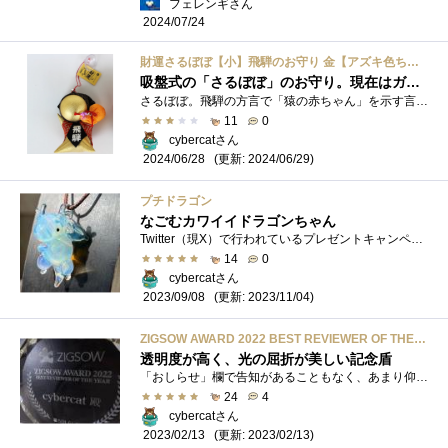
フェレンギさん
2024/07/24
財運さるぼぼ【小】飛騨のお守り 金【アズキ色ちゃんちゃんこ】 小9.5cm
吸盤式の「さるぼぼ」のお守り。現在はガラス扉の開閉状態を遠目で確認するための貼り付きがお役目？
さるぼぼ。飛騨の方言で「猿の赤ちゃん」を示す言葉だが、今は岐阜県の飛騨地方で造られている顔のない猿の赤ちゃんのような形のお守りを指�...
11
0
cybercatさん
(更新: 2024/06/29)
2024/06/28
プチドラゴン
なごむカワイイドラゴンちゃん
Twitter（現X）で行われているプレゼントキャンペーン、実用的なものから消耗品、キャラクターアイテムなど、今まで何度かあたっているのだけれ...
14
0
cybercatさん
(更新: 2023/11/04)
2023/09/08
ZIGSOW AWARD 2022 BEST REVIEWER OF THE YEAR 記念盾
透明度が高く、光の屈折が美しい記念盾
「おしらせ」欄で告知があることもなく、あまり仰々しくなくぬるっと決まっていた2022年のZIGSOWAWARDは、BESTREVIEWがyasukawaさんの「QrioLock」、そして...
24
4
cybercatさん
(更新: 2023/02/13)
2023/02/13