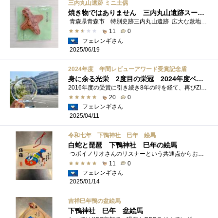
三内丸山遺跡 ミニ土偶
焼き物ではありません 三内丸山遺跡スーベニアショップで売られているミニ土偶
青森県青森市 特別史跡三内丸山遺跡 広大な敷地内にある遺跡を見学 素晴らしい展示を楽しんだ後は スーベニアショップ もしも時間があ...
11
0
フェレンギさん
2025/06/19
2024年度 年間レビューアワード受賞記念盾
身に余る光栄 2度目の栄冠 2024年度ベストレビュアー受賞記念盾
2016年度の受賞に引き続き8年の時を経て、再びZIGSOW運営様から嬉しいご褒美をいただきました 8年前は年度末に発表があり、記念盾の送付は1月だ...
20
0
フェレンギさん
2025/04/11
令和七年 下鴨神社 巳年 絵馬
白蛇と琵琶 下鴨神社 巳年の絵馬
つボイノリオさんのリスナーという共通点からお知り合いとなった画家の鴨脚えり子さん 今年もご来店の上 巳年の絵馬をくださりました。 ...
11
0
フェレンギさん
2025/01/14
吉祥巳年鴨の盆絵馬
下鴨神社 巳年 盆絵馬