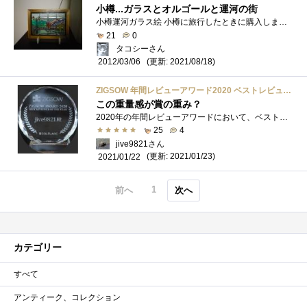
小樽...ガラスとオルゴールと運河の街
小樽運河ガラス絵 小樽に旅行したときに購入しました 小樽運河の風景をステンドグラス風にした工芸品です2003年頃かそれ以前です ..北一硝子�...
21
0
タコシーさん
(更新: 2021/08/18)
2012/03/06
ZIGSOW 年間レビューアワード2020 ベストレビュアー記念盾
この重量感が賞の重み？
2020年の年間レビューアワードにおいて、ベストレビュアーとして選出いただいたことを記念する盾です。 実は2018年にもベストレビュアーに選出�...
25
4
jive9821さん
(更新: 2021/01/23)
2021/01/22
1
前へ
次へ
カテゴリー
すべて
アンティーク、コレクション