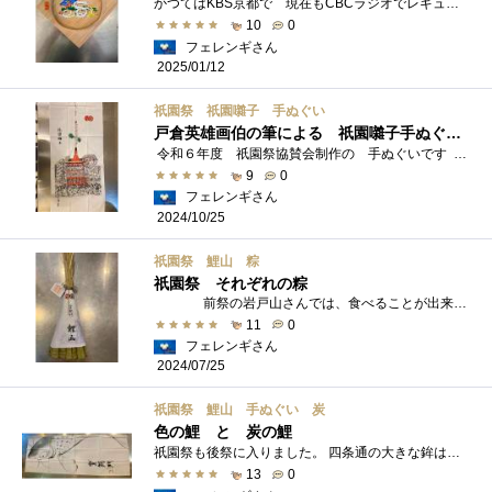
かつてはKBS京都で 現在もCBCラジオでレギュラー番組をお持ちのつボイノリオさん 彼の番組の御縁で知り合いとなった名家鴨脚家の 鴨脚えり子...
10
0
フェレンギさん
2025/01/12
祇園祭 祇園囃子 手ぬぐい
戸倉英雄画伯の筆による 祇園囃子手ぬぐい 長刀鉾
令和６年度 祇園祭協賛会制作の 手ぬぐいです 絵柄は祇園祭の山鉾を代表する 長刀鉾 京都市在住の日本画家 戸倉英雄画伯の筆による�...
9
0
フェレンギさん
2024/10/25
祇園祭 鯉山 粽
祇園祭 それぞれの粽
前祭の岩戸山さんでは、食べることが出来る粽も販売されていることがありますが 基本的に祇園祭で買い求める粽は、厄除け縁起物で...
11
0
フェレンギさん
2024/07/25
祇園祭 鯉山 手ぬぐい 炭
色の鯉 と 炭の鯉
祇園祭も後祭に入りました。 四条通の大きな鉾は無く、室町を中心に やや小さめの山が並ぶ後祭ではありますが 子どもたちが夏休み期間に入�...
13
0