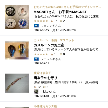
おものだちのMAGNETさんお手製のデザインマグネット
MAGNETさん お手製のMAGNET
おものだちのMAGNETさんに 私のお店にご来店していただけました。 常連さん率の高い喫茶店なので、 関西でいうところの「イチゲンさん」が�...
15
2
フェレンギさん
(更新: 2022/08/29)
2022/08/29
カメルーン 仮面 マスコット
カメルーンのお土産
懇意にしているマレーシア人の留学生が居るのですが、彼がカメルーンに研究旅行に出かけた折にこれを と持ってきてくれたお土産なんです。...
15
0
フェレンギさん
2022/07/11
魔除け唐辛子
唐辛子のお守り
[製品名(型番)] 魔除け唐辛子飾り（） [購入経緯] 父親が毎年作成。 [内容] 魔除け唐辛子飾りになります。 中国では、唐辛子が魔除け・厄...
12
2
mickeyさん
(更新: 2022/01/03)
2022/01/01
小樽運河ガラス絵