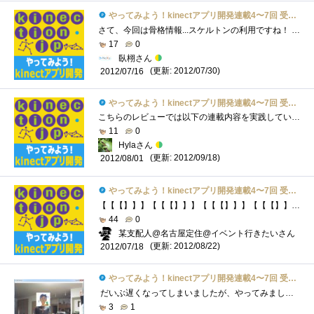
やってみよう！kinectアプリ開発連載4〜7回 受講票
さて、今回は骨格情報...スケルトンの利用ですね！ 全体の流れはこうです。----------------------------------------プロジェクトを開くプロジェクトへの�...
17
0
臥栩さん
(更新: 2012/07/30)
2012/07/16
やってみよう！kinectアプリ開発連載4〜7回 受講票
こちらのレビューでは以下の連載内容を実践していきます。やってみよう！Kinectアプリ開発-第4回骨格情報の利用http://kinection.jp/post/58やってみよう...
11
0
Hylaさん
(更新: 2012/09/18)
2012/08/01
やってみよう！kinectアプリ開発連載4〜7回 受講票
【【【】】】【【【】】】【【【】】】【【【】】】【【【】】】*----------*--------*-------*------*-----*----*---*--*-*【【【[[link:やってみよう！Kinectアプ�...
44
0
某支配人@名古屋定住@イベント行きたいさん
(更新: 2012/08/22)
2012/07/18
やってみよう！kinectアプリ開発連載4〜7回 受講票
だいぶ遅くなってしまいましたが、やってみました。第４回～第7回レビューです。 第4回骨格情報の利用 http://kinection.jp/post/58 骨格情報を利�...
3
1