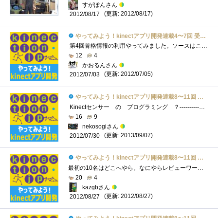
すがぽんさん
(更新: 2012/08/17)
2012/08/17
やってみよう！kinectアプリ開発連載4〜7回 受講票
第4回骨格情報の利用やってみました。ソースはこちらですhttps://gist.github.com/3033724MainWindow.png顔の回転を入れたのはこちらですhttps://gist.github.com/30...
12
4
かおるんさん
(更新: 2012/07/05)
2012/07/03
やってみよう！kinectアプリ開発連載8〜11回 受講票
Kinectセンサー の プログラミング ？----------▼---2012/11/514:09add-----▼----------------=======▽=====KinectSensorLinkList=======▽==========・kinectセンサー首振�...
16
9
nekosogiさん
(更新: 2013/09/07)
2012/07/30
やってみよう！kinectアプリ開発連載8〜11回 受講票
最初の10名はどこへやら。なにやらレビューワーの人数が減っている気がしますが、今回もがんばっていきたいと思います。 ん～たしかにね。。�...
20
4
kazgbさん
(更新: 2012/08/27)
2012/08/27