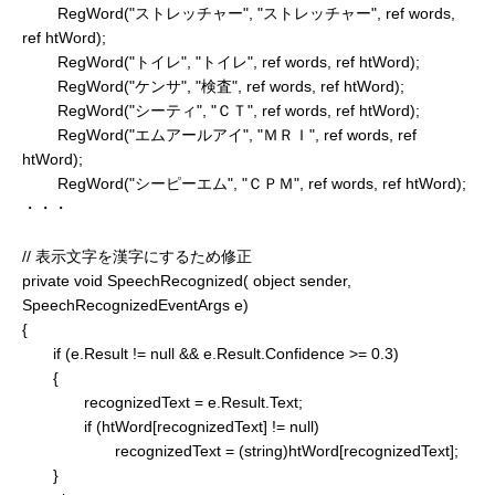
RegWord("ストレッチャー", "ストレッチャー", ref words,
ref htWord);
RegWord("トイレ", "トイレ", ref words, ref htWord);
RegWord("ケンサ", "検査", ref words, ref htWord);
RegWord("シーティ", "ＣＴ", ref words, ref htWord);
RegWord("エムアールアイ", "ＭＲＩ", ref words, ref
htWord);
RegWord("シーピーエム", "ＣＰＭ", ref words, ref htWord);
・・・
// 表示文字を漢字にするため修正
private void SpeechRecognized( object sender,
SpeechRecognizedEventArgs e)
{
if (e.Result != null && e.Result.Confidence >= 0.3)
{
recognizedText = e.Result.Text;
if (htWord[recognizedText] != null)
recognizedText = (string)htWord[recognizedText];
}