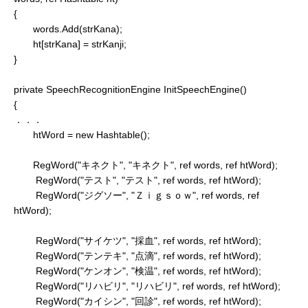
{
words.Add(strKana);
ht[strKana] = strKanji;
}
private SpeechRecognitionEngine InitSpeechEngine()
{
．．．
htWord = new Hashtable();
RegWord("キネクト", "キネクト", ref words, ref htWord);
RegWord("テスト", "テスト", ref words, ref htWord);
RegWord("ジグソー", "Ｚｉｇｓｏｗ", ref words, ref
htWord);
RegWord("サイケツ", "採血", ref words, ref htWord);
RegWord("テンテキ", "点滴", ref words, ref htWord);
RegWord("ケンオン", "検温", ref words, ref htWord);
RegWord("リハビリ", "リハビリ", ref words, ref htWord);
RegWord("カイシン", "回診", ref words, ref htWord);