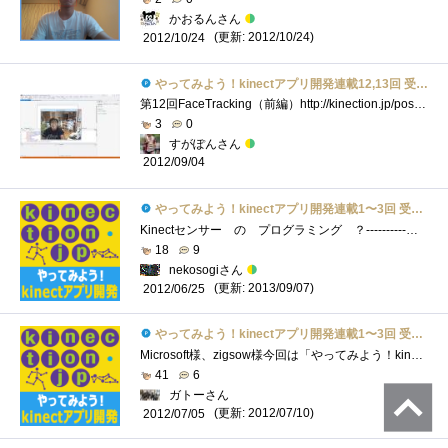
かおるんさん
(更新: 2012/10/24)
2012/10/24
やってみよう！kinectアプリ開発連載12,13回 受講票
第12回FaceTracking（前編）http://kinection.jp/post/95 第13回FaceTracking（後編http://kinection.jp/post/96
3
0
すがぽんさん
2012/09/04
やってみよう！kinectアプリ開発連載1〜3回 受講票
Kinectセンサー の プログラミング ？----------▼---2012/11/514:09add-----▼----------------=======▽=====KinectSensorLinkList=======▽==========・kinectセンサー首振ロ�...
18
9
nekosogiさん
(更新: 2013/09/07)
2012/06/25
やってみよう！kinectアプリ開発連載1〜3回 受講票
Microsoft様、zigsow様今回は「やってみよう！kinectアプリ開発」レビュアーに選出いただきありがとうございます。C言語からのプログラムからは離れ�...
41
6
ガトーさん
(更新: 2012/07/10)
2012/07/05