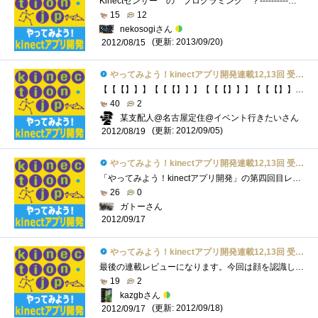
Kinectセンサー の プログラミング ？----------▼---2012/11/514:09add-----▼----------------=======▽=====KinectSensorLinkList=======▽==========・kinectセンサー首振ロ�...
15
12
nekosogiさん
(更新: 2013/09/20)
2012/08/15
やってみよう！kinectアプリ開発連載12,13回 受講票
【【【】】】【【【】】】【【【】】】【【【】】】【【【】】】*----------*--------*-------*------*-----*----*---*--*-*【【【[[link:やってみよう！Kinectアプ�...
40
2
某支配人@名古屋定住@イベント行きたいさん
(更新: 2012/09/05)
2012/08/19
やってみよう！kinectアプリ開発連載12,13回 受講票
「やってみよう！kinectアプリ開発」の第四回目レビュー（最終回）を記載させていただきたいと思います。今回の課題は下記のようになっており�...
26
0
ガトーさん
2012/09/17
やってみよう！kinectアプリ開発連載12,13回 受講票
最後の連載レビューになります。今回は顔を認識しようということになります。今まで顔の位置までは認識していましたが、それをパーツごとに�...
19
2
kazgbさん
(更新: 2012/09/18)
2012/09/17