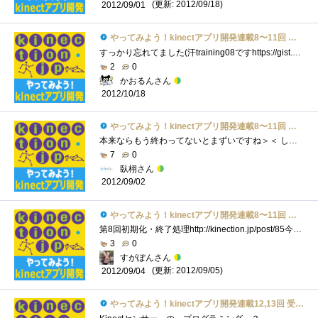
(更新: 2012/09/18)
2012/09/01
やってみよう！kinectアプリ開発連載8〜11回 受講票
すっかり忘れてました(汗training08ですhttps://gist.github.com/3910361イベントハンドラの削除は、よくわかんないと書いてありますが、たしかリソースリ�...
2
0
かおるんさん
2012/10/18
やってみよう！kinectアプリ開発連載8〜11回 受講票
本来ならもう終わってないとまずいですね＞＜ しかし最近忙しい上に内容がどんどんレベルが上がっていっていて合間合間で出来るレベルじゃな...
7
0
臥栩さん
2012/09/02
やってみよう！kinectアプリ開発連載8〜11回 受講票
第8回初期化・終了処理http://kinection.jp/post/85今まで自前でやってきた事がライブラリ化された、kinecttoolkitの使用方法の解説でした。こういうのを積...
3
0
すがぽんさん
(更新: 2012/09/05)
2012/09/04
やってみよう！kinectアプリ開発連載12,13回 受講票