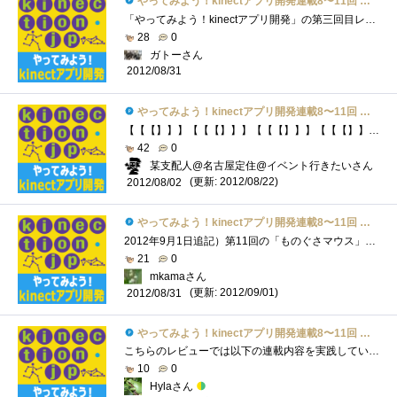
やってみよう！kinectアプリ開発連載8〜11回 受講票
「やってみよう！kinectアプリ開発」の第三回目レビューを記載させていただきたいと思います。今回の課題は下記のようになっておりました。や�...
28
0
ガトーさん
2012/08/31
やってみよう！kinectアプリ開発連載8〜11回 受講票
【【【】】】【【【】】】【【【】】】【【【】】】【【【】】】*----------*--------*-------*------*-----*----*---*--*-*【【【[[link:やってみよう！Kinectアプ�...
42
0
某支配人@名古屋定住@イベント行きたいさん
(更新: 2012/08/22)
2012/08/02
やってみよう！kinectアプリ開発連載8〜11回 受講票
2012年9月1日追記）第11回の「ものぐさマウス」に「第3回カメラの利用」のカメラ画像とエレベータのスライダーの機能を追加しました。●ここで�...
21
0
mkamaさん
(更新: 2012/09/01)
2012/08/31
やってみよう！kinectアプリ開発連載8〜11回 受講票
こちらのレビューでは以下の連載内容を実践していきます。やってみよう！Kinectアプリ開発-第8回初期化・終了処理http://kinection.jp/post/85やってみよ...
10
0
Hylaさん