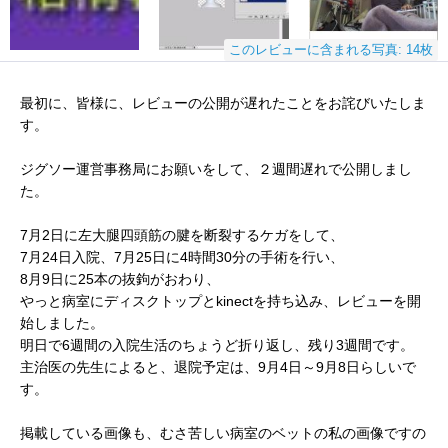
このレビューに含まれる写真: 14枚
最初に、皆様に、レビューの公開が遅れたことをお詫びいたしま
す。
ジグソー運営事務局にお願いをして、２週間遅れで公開しまし
た。
7月2日に左大腿四頭筋の腱を断裂するケガをして、
7月24日入院、7月25日に4時間30分の手術を行い、
8月9日に25本の抜鉤がおわり、
やっと病室にディスクトップとkinectを持ち込み、レビューを開
始しました。
明日で6週間の入院生活のちょうど折り返し、残り3週間です。
主治医の先生によると、退院予定は、9月4日～9月8日らしいで
す。
掲載している画像も、むさ苦しい病室のベットの私の画像ですの