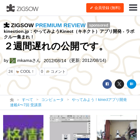
会員登録 (無料)
ZIGSOW
PREMIUM REVIEW
sponsored
kinection.jp：やってみようKinect（キネクト）アプリ開発 - ラボ
クルー集まれ！
２週間遅れの公開です。
by
mkamaさん
(更新: 2012/08/14)
2012/08/14
24
COOL！
0
コメント
すべて
コンピュータ
やってみよう！kinectアプリ開発
連載4〜7回 受講票