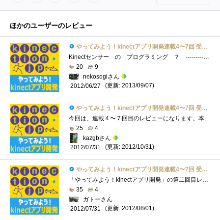
ほかのユーザーのレビュー
やってみよう！kinectアプリ開発連載4〜7回 受講票
Kinectセンサー の プログラミング ？ ----------▼---2012/11/514:09add-----▼----------------=======▽=====KinectSensorLinkList=======▽==========・kinectセンサー首振�...
20
9
nekosogiさん
(更新: 2013/09/07)
2012/06/27
やってみよう！kinectアプリ開発連載4〜7回 受講票
今回は、連載４〜７回目のレビューになります。本格的にプログラミングな感じになっていきますが、連載の通りに進めていけば問題ないでしょ�...
25
4
kazgbさん
(更新: 2012/10/31)
2012/07/31
やってみよう！kinectアプリ開発連載4〜7回 受講票
「やってみよう！kinectアプリ開発」の第二回目レビューを記載させていただきたいと思います。今回の課題は下記のようになっておりました。や�...
35
4
ガトーさん
(更新: 2012/08/01)
2012/07/31