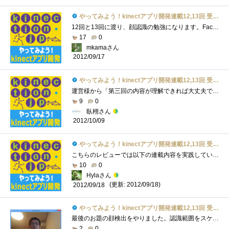
やってみよう！kinectアプリ開発連載12,13回 受講票
12回と13回に渡り、顔認識の勉強になります。FaceTrackingSDKは、Kinectセンサーを用いて高度な顔認識が行えます。以下のようなことができます。・画�...
17
0
mkamaさん
2012/09/17
やってみよう！kinectアプリ開発連載12,13回 受講票
運営様から「第三回の内容が理解できれば大丈夫です。」といわれたので参加を決めたこのプレミアムレビューですが、どう考えても自分の力が�...
9
0
臥栩さん
2012/10/09
やってみよう！kinectアプリ開発連載12,13回 受講票
こちらのレビューでは以下の連載内容を実践していきます。やってみよう！Kinectアプリ開発-第12回FaceTracking（前編）http://kinection.jp/post/95やってみ�...
10
0
Hylaさん
(更新: 2012/09/18)
2012/09/18
やってみよう！kinectアプリ開発連載12,13回 受講票
最後のお題の顔検出をやりました。認識範囲をスケルトンで絞る分、速いですね。顔検出はC#ならMicrosoft.Kinect.Toolkit.FaceTracking、C++ならIFTFaceTrackerに...
2
0