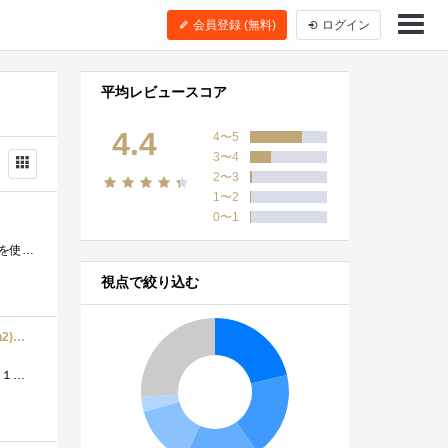
会員登録 (無料)
ログイン
平均レビュースコア
4.4
4〜5
3〜4
2〜3
1〜2
0〜1
すっかりと熱の覚めてしまった自作熱を、久々に熱くしてくれたIntelの第12世代Coreプロセッサー!あまり、大きなケースを使いたくなくてM-ATXマザー...
視点で絞り込む
Anker PowerPort Atom III 63W Slim (PD 充電器 4ポート USB-C 急速充電器)【PPS規格対応 / PD対応 / PowerIQ 3.0 (Gen2)搭載 / GaN(窒素ガリウム)採用】MacBook iPad Pro iPhone Galaxy Pixel その他USB-C機器対応
プライムデイで前々から欲しかった急速充電器を購入。 USB-Cポートの2個は、１個なら最大４５W、両方使うと３０Wと１８Wで給電し、USB-Aの2ポート...