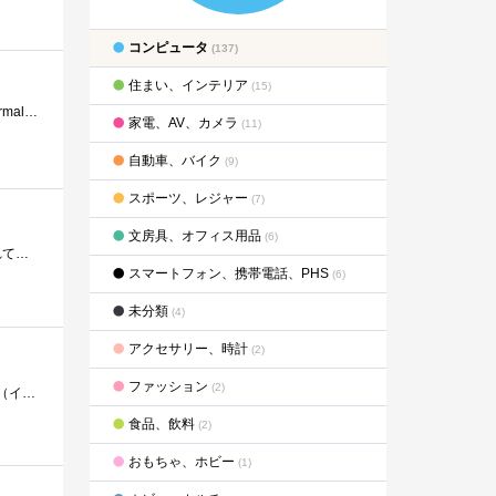
コンピュータ
(137)
住まい、インテリア
(15)
すっかり自作熱が冷めてしまい、１年以上PC弄りから遠ざかっていた私を再びPC弄ろうかなと思わせてくれた商品！ThermaltakePacificTF1TemperatureandFlowIndi...
家電、AV、カメラ
(11)
自動車、バイク
(9)
スポーツ、レジャー
(7)
文房具、オフィス用品
(6)
オシャレ電源ケーブルを自作する時に、うっかりプラスマイナスを間違えてマザーボードにHDD×２、SSDを持っていかれてしまった苦い経験から購入...
スマートフォン、携帯電話、PHS
(6)
未分類
(4)
アクセサリー、時計
(2)
ファッション
(2)
更新履歴2017-7-29Cドライブ以外を加速させる技術をIRST（インテル(R)ラピッド・ストレージ・テクノロジー とISRT（インテル(R)スマート・レスポン�...
食品、飲料
(2)
おもちゃ、ホビー
(1)