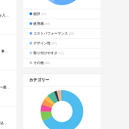
総評
(72)
電源を入れたまま、スピーカーケーブルの抜き差しをしてはいけません！HDD１台、SSD２台、マザーボード２枚を電源を入れたまま、ケーブルの抜�...
使用感
(64)
コストパフォーマンス
(56)
デザイン性
(47)
LGの３４インチ曲面モニター LG34GN850-B に変更してから、カッコいい足が邪魔で、センタースピーカーを常時置く事が出来なくなった。 使う時�...
取り付けやすさ
(11)
その他
(88)
カテゴリー
M2.NVMeSSDといえば、爆速！爆熱！激高！の三拍子が揃った庶民には中々手の出ないストレージだったが、一昔前に比べ価格も安くなり、発熱も抑え�...
いたって普通のSSD!読み書きどちらも、SATA接続のSSDの中では、普通に速い！レビューしていなかったので簡単に書き込みます。サブ子として使われ...