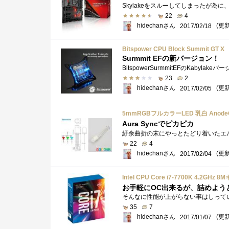
22
4
hidechanさん
(更新:
2017/02/18
Bitspower CPU Block Summit GT X
Surmmit EFの新バージョン！
23
2
hidechanさん
(更新:
2017/02/05
5mmRGBフルカラーLED 乳白 Anode
Aura Syncでピカピカ
22
4
hidechanさん
(更新:
2017/02/04
Intel CPU Core i7-7700K 4.2G
お手軽にOC出来るが、詰めよう
35
7
hidechanさん
(更新:
2017/01/07