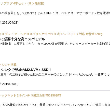
 バナナプラグ 4本セット (リン青銅製)
 2021/04/23)
ディスプレイ アーム ガススプリング式 ガス圧式 17～32インチ対応 耐荷重2-9kg
しに必要十分な高コスパモデル
 ヒートシンク搭載
トシンクで登場のM2.NVMe SSD!!
 2019/07/09)
ベーシックキット 2.5インチ 内蔵型 MZ-750250B/IT