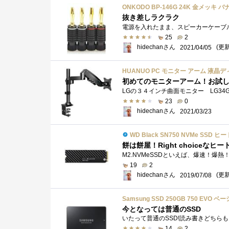
ONKODO BP-146G 24K 金メッキ
抜き差しラクラク
25
2
hidechanさん
(更新:
2021/04/05
HUANUO PC モニター アーム 液晶
初めてのモニターアーム！お試
23
0
hidechanさん
2021/03/23
WD Black SN750 NVMe SSD
餅は餅屋！Right choiceなヒー
19
2
hidechanさん
(更新:
2019/07/08
Samsung SSD 250GB 750 EVO 
今となっては普通のSSD
14
2