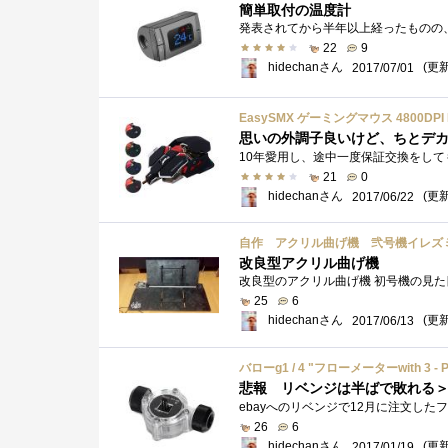
簡単取付の温度計
22
9
hidechanさん
(更新:
2017/07/01
思いの外調子良いけど、ちとデ
21
0
hidechanさん
(更新:
2017/06/22
自作 アクリル曲げ機 弐号機イレズ
改良型アクリル曲げ機
25
6
hidechanさん
(更新:
2017/06/13
バローg1 / 4 "フローメーターwith 3 
悲報 リベンジは半ばで敗れる
26
6
hidechanさん
(更新:
2017/01/19