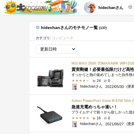
hidechanさん
hidechanさんのモチモノ一覧
(137)
カテゴリ:
コンピュータ
MSI MAG Z690 TOMAHAWK WIFI 
質実剛健！必要最低限だけど高
24
0
hidechanさん
(更新:
2022/05/30
急速充電めっちゃ速い！
16
0
hidechanさん
(更新:
2021/06/27