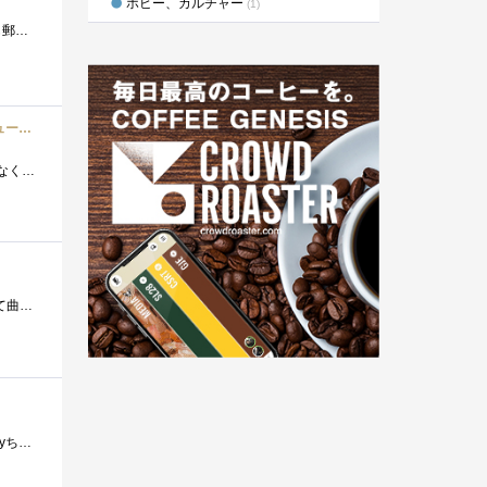
ホビー、カルチャー
(1)
発表されてから半年以上経ったものの、中々日本で発売されないTerrmaltakeCL-W151の温度計。 いつの間にか、日本にも郵送してもらえるようになって...
EasySMX ゲーミングマウス 4800DPI LED光学式 10個のボタン USB有線 マウス マクロ設定可能 プロゲーマー用 コンピュータ/ラップトップに対応 (ブラック)
10年愛用し、途中一度保証交換をしてもらったロジクールMX518のマウスホイールが壊れてしまい、コロコロしても動かなくなってしまったので購入�...
改良型のアクリル曲げ機 初号機の見た目が悪いので、改良型のアクリル曲げ機を作成。初号機は画鋲でアクリルを固定して曲げるタイプだったが...
ebayへのリベンジで12月に注文したフローメーターが1月6日に届く！そう！1月6日に届いちゃったのだ～ｗ この日はkabyちゃんの発売日。 マザーボ�...