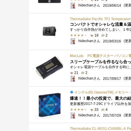
hidechanさん
(更新:
2019/06/14
Thermaltake Pacific TF1 Temperature
コンパクトでオシャレな流量＆
18
2
hidechanさん
(更新:
2019/03/16
MacLab. PC電源テスター パソコン電
スリーブケーブルを作るなら合
21
2
hidechanさん
(更新:
2017/09/17
インテル(R) Optane(TM) メモリー・シ
爆速！！最小の投資で、最大の結果
33
4
hidechanさん
(更新:
2017/07/29
Thermaltake CL-W151-CU00BL-A Paci