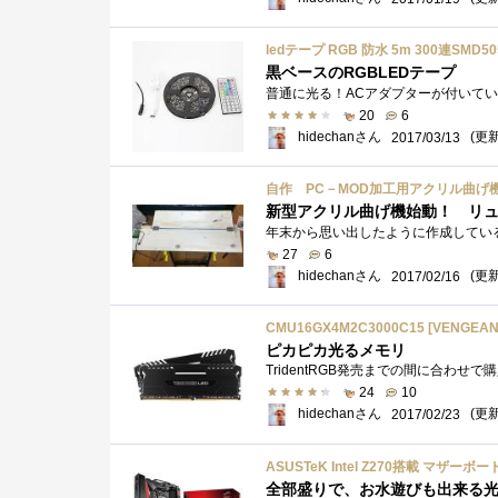
ledテープ RGB 防水 5m 300連SM
黒ベースのRGBLEDテープ
20
6
hidechanさん
(更新:
2017/03/13
自作 PC－MOD加工用アクリル曲げ
新型アクリル曲げ機始動！ リ
27
6
hidechanさん
(更新:
2017/02/16
CMU16GX4M2C3000C15 [VENGEANC
ピカピカ光るメモリ
24
10
hidechanさん
(更新:
2017/02/23
ASUSTeK Intel Z270搭載 マザーボード
全部盛りで、お水遊びも出来る