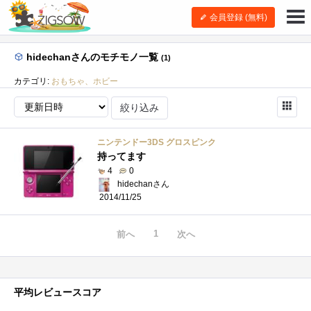
会員登録 (無料)
hidechanさんのモチモノ一覧
(1)
カテゴリ:
おもちゃ、ホビー
絞り込み
ニンテンドー3DS グロスピンク
持ってます
4
0
hidechanさん
2014/11/25
1
前へ
次へ
平均レビュースコア