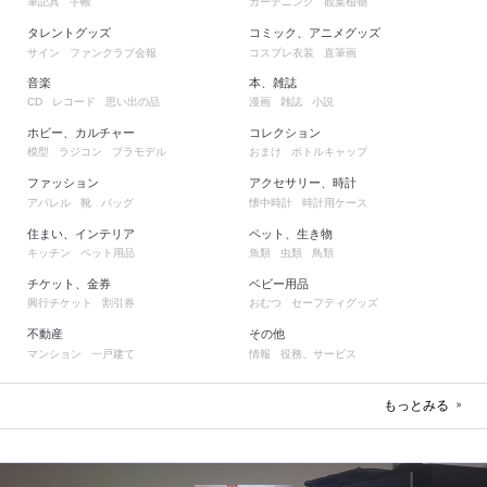
筆記具
手帳
ガーデニング
観葉植物
タレントグッズ
コミック、アニメグッズ
サイン
ファンクラブ会報
コスプレ衣装
直筆画
音楽
本、雑誌
レコード
思い出の品
漫画
雑誌
小説
CD
ホビー、カルチャー
コレクション
模型
ラジコン
プラモデル
おまけ
ボトルキャップ
ファッション
アクセサリー、時計
アパレル
靴
バッグ
懐中時計
時計用ケース
住まい、インテリア
ペット、生き物
キッチン
ペット用品
魚類
虫類
鳥類
チケット、金券
ベビー用品
興行チケット
割引券
おむつ
セーフティグッズ
不動産
その他
マンション
一戸建て
情報
役務、サービス
もっとみる