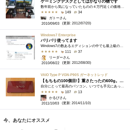
ゲーミングデスクとしてはかなりの物です
数年前から気になっていたものの４万円近くの価格だったため躊躇していたところ、価格改定で２万円代にまで値下がりしたため購入しました。�...
149
34
ガトーさん
(更新: 2012/07/20)
2010/09/03
Windows7 Enterprise
バリバリ使ってます
Windows7の数あるエディションの中でも最上級のエディション。市販ではUltimateまでだが、ソフトウェアアシュアランスの契約によりEnterpriseEditionが�...
111
37
リーダーさん
(更新: 2012/08/30)
2010/08/22
VAIO Type P VGN-P90S ガーネットレッド
【もちもの100個目!】重さたったの600g。これぞ真のモバイルPC！
自分にとって最高のパソコン。いつでも手元にあって、もはや相棒とも言うべきパソコン。人生で一番衝撃的で、愛してやまないパソコン。それ�...
107
13
かるびさん
(更新: 2014/11/10)
2011/10/03
今、あなたにオススメ