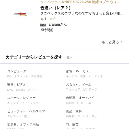
クニペックス KNIPEX 8726-250 絶縁コブラ ウォーターポンププライヤー 1000V
色違い（レア？）
クニペックスのコブラなのですがちょっと変わり種の電気工事用の絶縁コブラになります。グリップ部分が絶縁仕様になっているだけで普通の用�...
1
0
araragiさん
9時間前
もっと見る
カテゴリーからレビューを探す
一覧へ
コンピュータ
家電、AV、カメラ
タブレット
周辺機器
キッチン
映像
オーディオ
PC
映画、ビデオ
おもちゃ、ゲーム
グッズ
フィギュア
ビンテージ
DVD
Blu-ray
スポーツ、レジャー
自動車、オートバイ
キャンプ
フィッシング
自動車
工具
ETC
ビューティー、ヘルスケア
食品、飲料
ダイエット
癒し
調味料、スパイス
菓子
文房具、オフィス用品
花、園芸