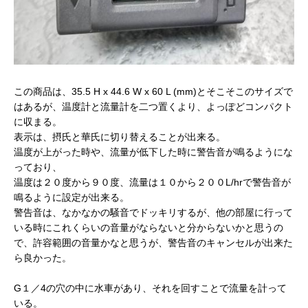
この商品は、35.5 H x 44.6 W x 60 L (mm)とそこそこのサイズで
はあるが、温度計と流量計を二つ置くより、よっぽどコンパクト
に収まる。
表示は、摂氏と華氏に切り替えることが出来る。
温度が上がった時や、流量が低下した時に警告音が鳴るようにな
っており、
温度は２０度から９０度、流量は１０から２００L/hrで警告音が
鳴るように設定が出来る。
警告音は、なかなかの騒音でドッキリするが、他の部屋に行って
いる時にこれくらいの音量がならないと分からないかと思うの
で、許容範囲の音量かなと思うが、警告音のキャンセルが出来た
ら良かった。
G１／4の穴の中に水車があり、それを回すことで流量を計って
いる。