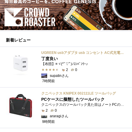
新着レビュー
UGREEN usbアダプタ usb コンセント AC式充電器 3.1A PSE認証済み 折りたたみ式プラグ 2ポート
丁度良い
【布団】≡ヾ(*ﾟ▽ﾟ)ﾉｺﾝﾊﾞﾝﾜｰ♪
2
0
supatinさん
7時間前
クニペックス KNIPEX 002111LE ツールバッグ
PCケースに擬態したツールバック
クニペックスのツールバック見た目はノートPCのバックみたい。中には工具を入れるポケットや工具を固定するゴムバンドが付いています。
2
0
araragiさん
9時間前