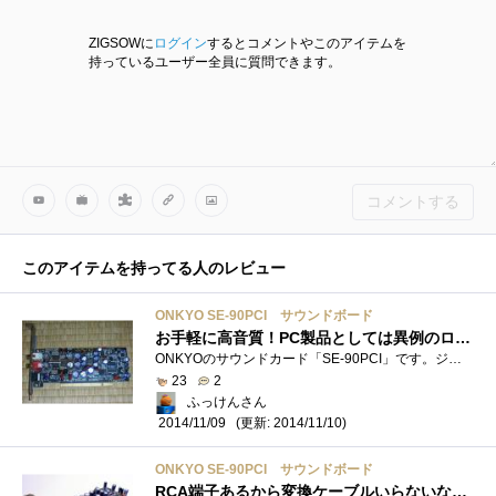
ZIGSOWに
ログイン
するとコメントやこのアイテムを
持っているユーザー全員に質問できます。
コメントする
このアイテムを持ってる人のレビュー
ONKYO SE-90PCI サウンドボード
お手軽に高音質！PC製品としては異例のロングセラーのサウンドカード(;＝ﾟωﾟ)＝333
ONKYOのサウンドカード「SE-90PCI」です。ジャンク市で売られていたので購入しました。【種類】サウンドカード【音源チップ】Envy24MT(VT1720T)【バス�...
23
2
ふっけんさん
(更新: 2014/11/10)
2014/11/09
ONKYO SE-90PCI サウンドボード
RCA端子あるから変換ケーブルいらないな！（選択理由