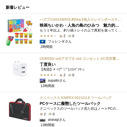
新着レビュー
ハズブロ(HASBRO) 約56g 8色入りレインボーカラーのプレイ・ドー、新学期用品、2才以上のプリスクールの子供向け、子供向けのアート&クラフト 粘土 ねんど、こどもの日、子供の日プレゼント
映画ちいかわ・人魚の島のひみつ 魅力的なビラン：セイレーンを造ってみた
もう１年以上、釣り銭トレイの上で異彩を放ってくれたミャクミャクのマグネット 映画ちいかわ人魚の島のひみつを鑑賞後、素敵なビランのセイ...
2
0
フェレンギさん
2時間前
UGREEN usbアダプタ usb コンセント AC式充電器 3.1A PSE認証済み 折りたたみ式プラグ 2ポート
丁度良い
【布団】≡ヾ(*ﾟ▽ﾟ)ﾉｺﾝﾊﾞﾝﾜｰ♪
2
0
supatinさん
12時間前
クニペックス KNIPEX 002111LE ツールバッグ
PCケースに擬態したツールバック
クニペックスのツールバック見た目はノートPCのバックみたい。中には工具を入れるポケットや工具を固定するゴムバンドが付いています。
2
0
araragiさん
13時間前