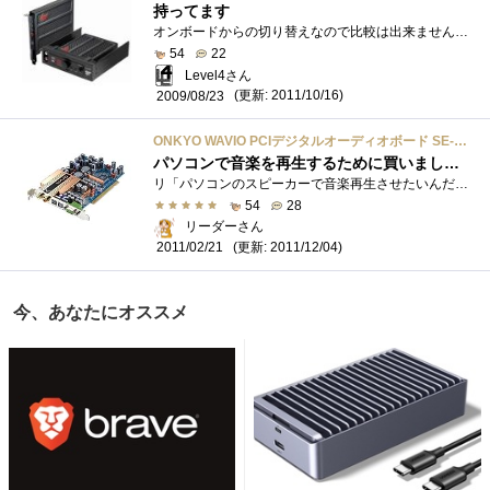
持ってます
オンボードからの切り替えなので比較は出来ませんが、オンボードからだと断然に音が違います。この違いには少し驚きました。FPSなどの音が重�...
54
22
Level4さん
(更新: 2011/10/16)
2009/08/23
ONKYO WAVIO PCIデジタルオーディオボード SE-200PCI LTD
パソコンで音楽を再生するために買いましたとも！
リ「パソコンのスピーカーで音楽再生させたいんだけどおすすめのスピーカーなーいー？」友「音楽はどんなの聴くの？」リ「んん？ 色々聴く�...
54
28
リーダーさん
(更新: 2011/12/04)
2011/02/21
今、あなたにオススメ