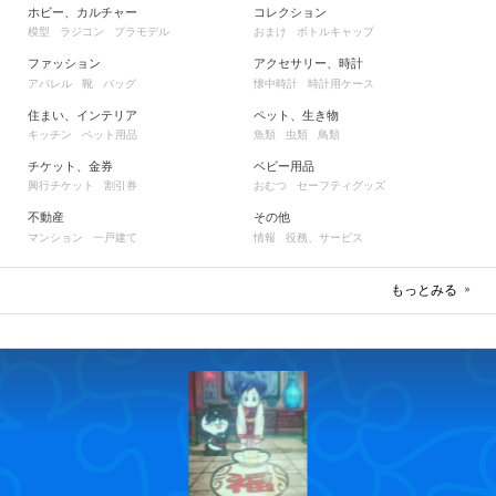
ホビー、カルチャー
コレクション
模型
ラジコン
プラモデル
おまけ
ボトルキャップ
ファッション
アクセサリー、時計
アパレル
靴
バッグ
懐中時計
時計用ケース
住まい、インテリア
ペット、生き物
キッチン
ペット用品
魚類
虫類
鳥類
チケット、金券
ベビー用品
興行チケット
割引券
おむつ
セーフティグッズ
不動産
その他
マンション
一戸建て
情報
役務、サービス
もっとみる