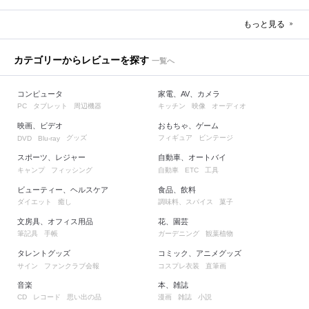
もっと見る
カテゴリーからレビューを探す
一覧へ
コンピュータ
家電、AV、カメラ
タブレット
周辺機器
キッチン
映像
オーディオ
PC
映画、ビデオ
おもちゃ、ゲーム
グッズ
フィギュア
ビンテージ
DVD
Blu-ray
スポーツ、レジャー
自動車、オートバイ
キャンプ
フィッシング
自動車
工具
ETC
ビューティー、ヘルスケア
食品、飲料
ダイエット
癒し
調味料、スパイス
菓子
文房具、オフィス用品
花、園芸
筆記具
手帳
ガーデニング
観葉植物
タレントグッズ
コミック、アニメグッズ
サイン
ファンクラブ会報
コスプレ衣装
直筆画
音楽
本、雑誌
レコード
思い出の品
漫画
雑誌
小説
CD