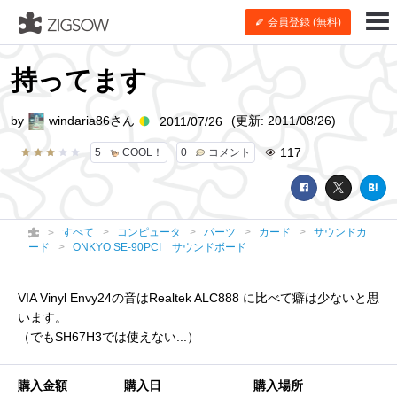
会員登録 (無料)
持ってます
by
windaria86さん
(更新: 2011/08/26)
2011/07/26
117
5
COOL！
0
コメント
すべて
コンピュータ
パーツ
カード
サウンドカ
ード
ONKYO SE-90PCI サウンドボード
VIA Vinyl Envy24の音はRealtek ALC888 に比べて癖は少ないと思
います。
（でもSH67H3では使えない...）
購入金額
購入日
購入場所