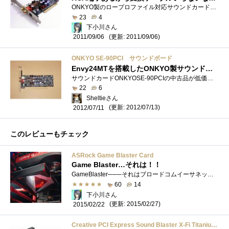
ONKYO製のロープロファイル対応サウンドカード。ロープロファイル基盤に所狭しと並ぶコンデンサと銅板、2ch出力に特化して入力は無し。お前らど...
23
4
下小川さん
(更新: 2011/09/06)
2011/09/06
ONKYO SE-90PCI サウンドボード
Envy24MTを搭載したONKYO製サウンドカード
サウンドカードONKYOSE-90PCIの中古品が低価格で売られていたので試しに掴んでみました。●ONKYOSE-90PCIEnvyシリーズの流れを汲むVIA（ICEnsemble）Envy24MT�...
22
6
Sheltieさん
(更新: 2012/07/13)
2012/07/11
このレビューもチェック
ASRock Game Blaster Card
Game Blaster…それは！！
GameBlaster───それはブロードコムイーサネットカードとクリエィティブサウンドコア3Dを組み合わせたまったくあたらしい拡張カード…ご覧の通�...
60
14
下小川さん
(更新: 2015/02/27)
2015/02/22
Creative PCI Express Sound Blaster X-Fi Titanium Fatal1ty Champion Series SB-XFT-FCS