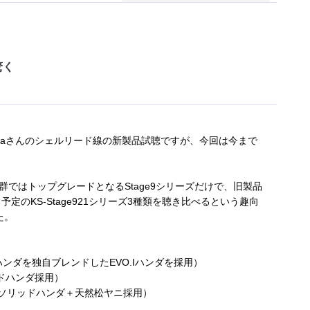
驚く
astaさんのシェルリード線の新製品試聴ですが、今回は今まで
ではトップグレードとなるStage9シリーズだけで、旧製品
となる予定のKS-Stage921シリーズ3種類を聴き比べるという趣向
た。
現代高級ハンダを独自ブレンドしたEVO.Iハンダを採用）
リッドハンダ採用）
ンテージソリッドハンダ＋天然松ヤニ採用）