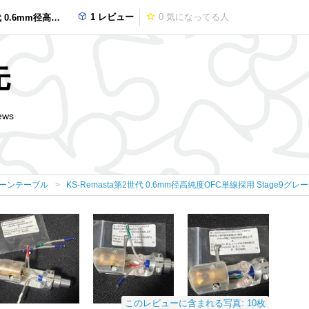
1 レビュー
0
気になってる人
加工シェルリード KS-Stage921EVO.I-VK
先
ews
ーンテーブル
KS-Remasta第2世代 0.6mm径高純度OFC単線採用 Stage9グレー
このレビューに含まれる写真: 10枚