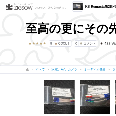
KS-Remasta第2世代 0.6mm径高純度OFC単線採用 Stage9グレード鏡面
至高の更にその
433
Vi
8
COOL！
0
コメント
すべて
家電、AV、カメラ
オーディオ機器
タ