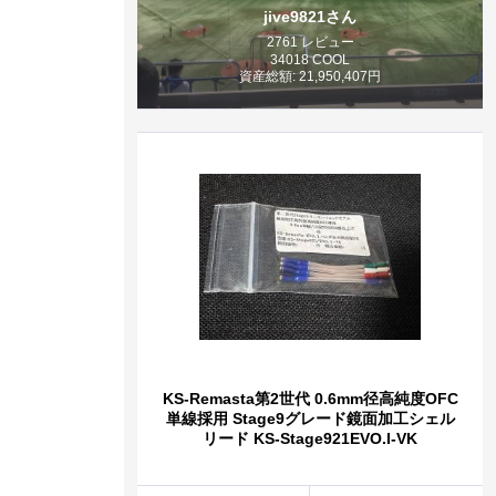
jive9821さん
2761 レビュー
34018 COOL
資産総額: 21,950,407円
KS-Remasta第2世代 0.6mm径高純度OFC
単線採用 Stage9グレード鏡面加工シェル
リード KS-Stage921EVO.I-VK