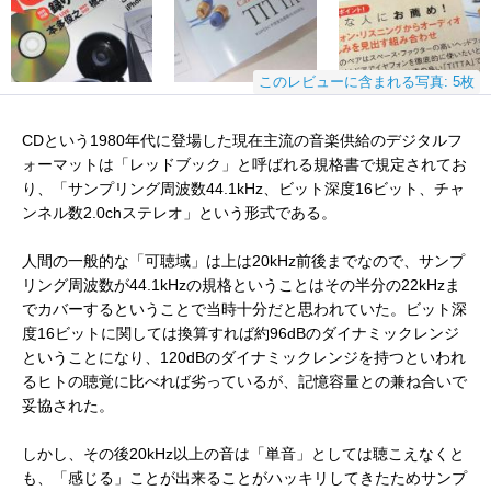
このレビューに含まれる写真: 5枚
CDという1980年代に登場した現在主流の音楽供給のデジタルフ
ォーマットは「レッドブック」と呼ばれる規格書で規定されてお
り、「サンプリング周波数44.1kHz、ビット深度16ビット、チャ
ンネル数2.0chステレオ」という形式である。
人間の一般的な「可聴域」は上は20kHz前後までなので、サンプ
リング周波数が44.1kHzの規格ということはその半分の22kHzま
でカバーするということで当時十分だと思われていた。ビット深
度16ビットに関しては換算すれば約96dBのダイナミックレンジ
ということになり、120dBのダイナミックレンジを持つといわれ
るヒトの聴覚に比べれば劣っているが、記憶容量との兼ね合いで
妥協された。
しかし、その後20kHz以上の音は「単音」としては聴こえなくと
も、「感じる」ことが出来ることがハッキリしてきたためサンプ