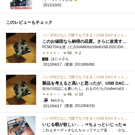
2012/10/31
このレビューもチェック
ハンダ付けなしで誰でもできる！USB DACキットではじめる高音質PCオーディオ
このお値段なら納得の品質。さらに改造する楽しみがある！
PCM2704を使った2ch/48KHz/16bitUSB-DDC/DACとその説明をしている本のセットで、USB入力、アナログ出力1、S/PDIF光出力x1,S/PDIF同軸出力x1という必要十分かつ�...
50
2
はにゃさん
(更新: 2013/06/08)
2012/04/17
ハンダ付けなしで誰でもできる！USB DACキットではじめる高音質PCオーディオ
製品を考えると高いと思ったが、USB DACを持っていないので買ってみました。
自分の日記にも書いたし、おものだちのcybercatさんが登録されていたので、付属するUSBDACキット欲しさに購入してみました。(cybercatさん事後承諾で...
46
15
kenさん
(更新: 2012/04/19)
2012/04/17
ハンダ付けなしで誰でもできる！USB DACキットではじめる高音質PCオーディオ
いじる暇が欲しい．．⇒ちょっといじったｗ
これもオーディオなんちゃってマニア道．．．かなぁ。オーディオ道は入ると底なし沼であることがわかっているので、「なんちゃって」ですが�...