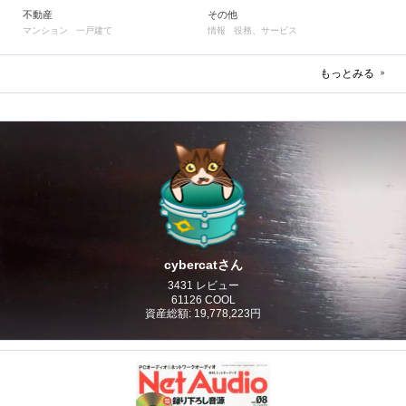
不動産
その他
マンション
一戸建て
情報
役務、サービス
もっとみる
cybercatさん
3431 レビュー
61126 COOL
資産総額: 19,778,223円