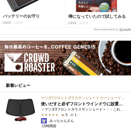
バッテリーのお守り
噂になっていたので試してみる
自動車、バイク
自動車、バイク
Recommended by
新着レビュー
マツダ3フロントガラスサンシェード カーシェード 車用 フロントウィンドウさんしえーど 遮光 断熱 カスタムパーツ 車種専用設計 折り畳み式 取付簡単 収納袋付き
使いだすと必ずフロントウインドウに設置する習慣がつきます
＜マツダ3フロントガラスサンシェード＞：・これまで使用していたサンシェードでも使用できるのですが、車内に蛇腹に畳んだサンシェード は�...
5
1
みっちゃんさん
15時間前