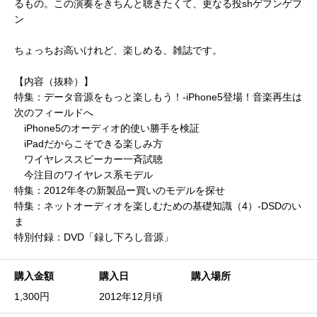
るもの。この演奏をきちんと聴きたくて、更なる投shゲフンゲフ
ン
ちょっちお高いけれど、楽しめる、雑誌です。
【内容（抜粋）】
特集：データ音源をもっと楽しもう！-iPhone5登場！音楽再生は
次のフィールドへ
iPhone5のオーディオ的使い勝手を検証
iPadだからこそできる楽しみ方
ワイヤレススピーカー一斉試聴
今注目のワイヤレス系モデル
特集：2012年冬の新製品ー買いのモデルを探せ
特集：ネットオーディオを楽しむための基礎知識（4）-DSDのい
ま
特別付録：DVD「録し下ろし音源」
購入金額
購入日
購入場所
1,300円
2012年12月頃