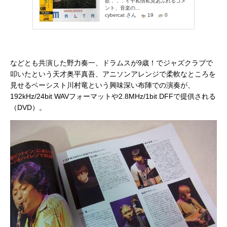
などとも共演した野力奏一、ドラムスが9歳！でジャズクラブで
叩いたという天才奥平真吾、アニソンアレンジで柔軟なところを
見せるベーシスト川村竜という興味深い布陣での演奏が、
192kHz/24bit WAVフォーマットや2.8MHz/1bit DFFで提供される
（DVD）。