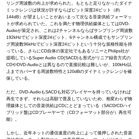
リング周波数の向上が求められた。もともと足りなかったダイナ
ミックレンジは状況が許すならばビット深度24ビット（約
144dB）が望ましいことがあいまって次なる音楽供給フォーマッ
トが求められていた。これを満たす物理供給媒体としてはDVD-
Audioが策定され、これは2チャンネルならばサンプリング周波数
192kHzでビット深度24ビット、6チャンネル構成でもサンプリン
グ周波数96kHzでビット深度24ビットという十分な規格性能を持
っている。さらにCD自体の策定社でもあるソニーとPhilips社が
提唱しているSuper Audio CD(SACD)も形式がリニア録音方式の
CDやDVD-Audioとは異なるので直接比較は難しいが、100kHz以
上までカバーする周波数特性と120dBのダイナミックレンジを確
保している。
ただ、DVD-AudioもSACDも対応プレイヤーを持っていなければ
再生できず、それらは高額で普及していないため、相変わらず物
理媒体としての音楽供給はCDにとどまっている（SACD/CDハイ
ブリッド盤はCDプレーヤーで（CDフォーマット部分が）再生可
能）。
しかし、近年ネットの通信速度の向上によって後押しされた音楽