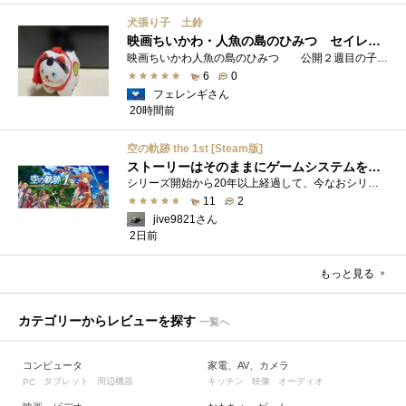
犬張り子 土鈴
映画ちいかわ・人魚の島のひみつ セイレーンのモデルは犬だった？
映画ちいかわ人魚の島のひみつ 公開２週目の子どもさんの来場が制限されているレイトショーでも満席でしたし新たにボンドロシールの来場�...
6
0
フェレンギさん
20時間前
空の軌跡 the 1st [Steam版]
ストーリーはそのままにゲームシステムを現代化
シリーズ開始から20年以上経過して、今なおシリーズの完結が見えてこない日本ファルコムのストーリーRPG、「英雄伝説軌跡シリーズ」。シリーズ...
11
2
jive9821さん
2日前
もっと見る
カテゴリーからレビューを探す
一覧へ
コンピュータ
家電、AV、カメラ
タブレット
周辺機器
キッチン
映像
オーディオ
PC