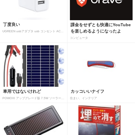
丁度良い
課金をせずとも快適にYouTube
を楽しめるようになったよ
UGREEN usbアダプタ usb コンセント AC式充電器 3.1A PSE認証済み 折りたたみ式プラグ 2ポート
コンピュータ
車用ではないけれど
カッコいいナイフ
POWOXI アップグレード版 7.5W ソーラーバッテリートリクルチャージャーメンテナー 12V ポータブル防水ソーラーパネル トリクル充電キット 車、自動車、オートバイ、ボート、マリン、RV、トレーラー、スノーモービルなど用
住まい、インテリア