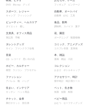
映画、ビデオ
おもちゃ、ゲーム
グッズ
フィギュア
ビンテージ
DVD
Blu-ray
スポーツ、レジャー
自動車、オートバイ
キャンプ
フィッシング
自動車
工具
ETC
ビューティー、ヘルスケア
食品、飲料
ダイエット
癒し
調味料、スパイス
菓子
文房具、オフィス用品
花、園芸
筆記具
手帳
ガーデニング
観葉植物
タレントグッズ
コミック、アニメグッズ
サイン
ファンクラブ会報
コスプレ衣装
直筆画
音楽
本、雑誌
レコード
思い出の品
漫画
雑誌
小説
CD
ホビー、カルチャー
コレクション
模型
ラジコン
プラモデル
おまけ
ボトルキャップ
ファッション
アクセサリー、時計
アパレル
靴
バッグ
懐中時計
時計用ケース
住まい、インテリア
ペット、生き物
キッチン
ペット用品
魚類
虫類
鳥類
チケット、金券
ベビー用品
興行チケット
割引券
おむつ
セーフティグッズ