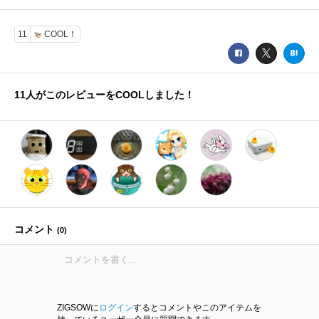
11
COOL！
11
人がこのレビューをCOOLしました！
コメント
(
0
)
ZIGSOWに
ログイン
するとコメントやこのアイテムを