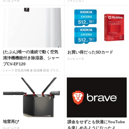
コンピュータ
ファッション
(たぶん)唯一の連続で動く空気
お買い得だったSDカード
清浄機機能付き除湿器、シャー
コンピュータ
プCV-EF120
シャープ 空気清浄機 兼 除湿機 除湿 プラズマクラスター 7000 除湿 12L 空気清浄 15畳 ホワイト CV-EF120-W
地雷再び
課金をせずとも快適にYouTube
を楽しめるようになったよ
コンピュータ