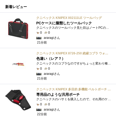
新着レビュー
クニペックス KNIPEX 002111LE ツールバッグ
PCケースに擬態したツールバック
クニペックスのツールバック見た目はノートPCのバックみたい。中には工具を入れるポケットや工具を固定するゴムバンドが付いています。
0
0
araragiさん
21分前
クニペックス KNIPEX 8726-250 絶縁コブラ ウォーターポンププライヤー 1000V
色違い（レア？）
クニペックスのコブラなのですがちょっと変わり種の電気工事用の絶縁コブラになります。グリップ部分が絶縁仕様になっているだけで普通の用�...
0
0
araragiさん
21分前
クニペックス KNIPEX 多目的 多機能 ベルトポーチ 001975LE
専用品のような汎用ポーチ
クニペックスのハサミを購入したので、それ用のケースも一緒に購入しました。専用品というわけじゃないけどジャストフィットでぴったりです。
0
0
araragiさん
22分前