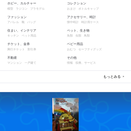
ホビー、カルチャー
コレクション
模型
ラジコン
プラモデル
おまけ
ボトルキャップ
ファッション
アクセサリー、時計
アパレル
靴
バッグ
懐中時計
時計用ケース
住まい、インテリア
ペット、生き物
キッチン
ペット用品
魚類
虫類
鳥類
チケット、金券
ベビー用品
興行チケット
割引券
おむつ
セーフティグッズ
不動産
その他
マンション
一戸建て
情報
役務、サービス
もっとみる