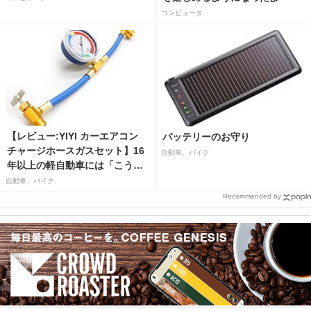
コンピュータ
【レビュー:YIYI カーエアコン
バッテリーのお守り
チャージホースガスセット】16
自動車、バイク
年以上の軽自動車には「こうか
はばつぐんだ」が…
自動車、バイク
Recommended by