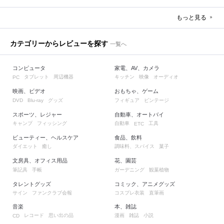
もっと見る
カテゴリーからレビューを探す
一覧へ
コンピュータ
家電、AV、カメラ
タブレット
周辺機器
キッチン
映像
オーディオ
PC
映画、ビデオ
おもちゃ、ゲーム
グッズ
フィギュア
ビンテージ
DVD
Blu-ray
スポーツ、レジャー
自動車、オートバイ
キャンプ
フィッシング
自動車
工具
ETC
ビューティー、ヘルスケア
食品、飲料
ダイエット
癒し
調味料、スパイス
菓子
文房具、オフィス用品
花、園芸
筆記具
手帳
ガーデニング
観葉植物
タレントグッズ
コミック、アニメグッズ
サイン
ファンクラブ会報
コスプレ衣装
直筆画
音楽
本、雑誌
レコード
思い出の品
漫画
雑誌
小説
CD