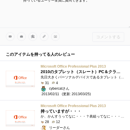
持っているユーザー全員に質問できます。
コメントする
このアイテムを持ってる人のレビュー
Microsoft Office Professional Plus 2013
2010のタブレット（スレート）PC＆クラウド保存対応版？個人での生産性向上も図れる新「Office」
先日大きくパーソナルデバイスであるタブレット（スレート）PCとの親和性向上に舵を切ったOS、Windows8。ただしその発売から約3ヶ月あまり、その�...
31
4
cybercatさん
(更新: 2013/03/25)
2013/02/11
Microsoft Office Professional Plus 2013
持っていますが・・・
か、かんすうってなに・・・？表組ってなに・・・？というそもそもOfficeがわからない状態で入手。大丈夫、Windows8タブにも入ってるだそうしWindow...
28
12
リーダーさん