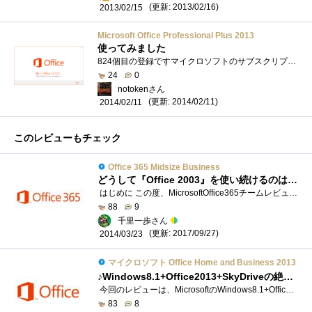
(更新: 2013/02/16)
2013/02/15
Microsoft Office Professional Plus 2013
使ってみました
824個目の登録ですマイクロソフトのサブスクリプションに「BizSpark」というものがあります。http://www.microsoft.com/ja-jp/mic/bizspark/起業者向けのサブス�...
24
0
notokenさん
(更新: 2014/02/11)
2014/02/11
このレビューもチェック
Office 365 Midsize Business
どうして『Office 2003』を使い続けるのはダメなのか？ 『Office 365』に移行すると何ができるのか？
はじめに この度、MicrosoftOffice365チームレビュー企画第2弾「Office2003からの移行メリットを調査せよ！」のレビュアーを務めることになりました�...
88
9
千里一歩さん
(更新: 2017/09/27)
2014/03/23
マイクロソフト Office Home and Business 2013
♪Windows8.1+Office2013+SkyDriveの絶妙のハーモニー♪
今回のレビューは、MicrosoftのWindows8.1+Office2013HomeandBisiness(以下Office2013)。主に､Office2013をメインとして、レビューになります。Windows8.1は既にイン�...
83
8