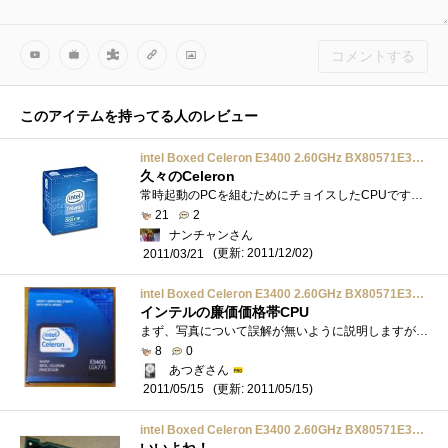
コメントする
このアイテムを持ってる人のレビュー
intel Boxed Celeron E3400 2.60GHz BX80571E3400
久々のCeleron
常時起動のPCを組むためにチョイスしたCPUです｡ホント､久々のCeleron｡初代Celeronの667ぐらいからですかね(^^;)■動作クロック：2600MHz■FSB：200■倍�...
21
2
ナンチャンさん
(更新: 2011/12/02)
2011/03/21
intel Boxed Celeron E3400 2.60GHz BX80571E3400
インテルの廉価価格帯CPU
まず、写真について誤解が無いように説明しますが、画像１はパッケージで、画像２はシングルコアのCeleron430についているクーラーです。なぜ、�...
8
0
あつぎさん
(更新: 2011/05/15)
2011/05/15
intel Boxed Celeron E3400 2.60GHz BX80571E3400
いいよね！