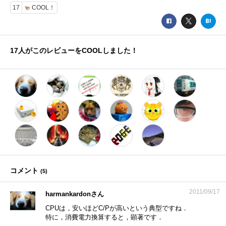
17
COOL！
17
人がこのレビューをCOOLしました！
コメント
(
5
)
2011/09/17
harmankardonさん
CPUは，安いほどC/Pが高いという典型ですね．
特に，消費電力換算すると，顕著です．