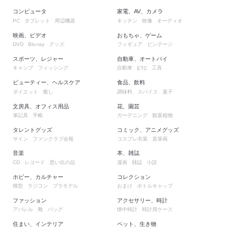
コンピュータ
家電、AV、カメラ
タブレット
周辺機器
キッチン
映像
オーディオ
PC
映画、ビデオ
おもちゃ、ゲーム
グッズ
フィギュア
ビンテージ
DVD
Blu-ray
スポーツ、レジャー
自動車、オートバイ
キャンプ
フィッシング
自動車
工具
ETC
ビューティー、ヘルスケア
食品、飲料
ダイエット
癒し
調味料、スパイス
菓子
文房具、オフィス用品
花、園芸
筆記具
手帳
ガーデニング
観葉植物
タレントグッズ
コミック、アニメグッズ
サイン
ファンクラブ会報
コスプレ衣装
直筆画
音楽
本、雑誌
レコード
思い出の品
漫画
雑誌
小説
CD
ホビー、カルチャー
コレクション
模型
ラジコン
プラモデル
おまけ
ボトルキャップ
ファッション
アクセサリー、時計
アパレル
靴
バッグ
懐中時計
時計用ケース
住まい、インテリア
ペット、生き物