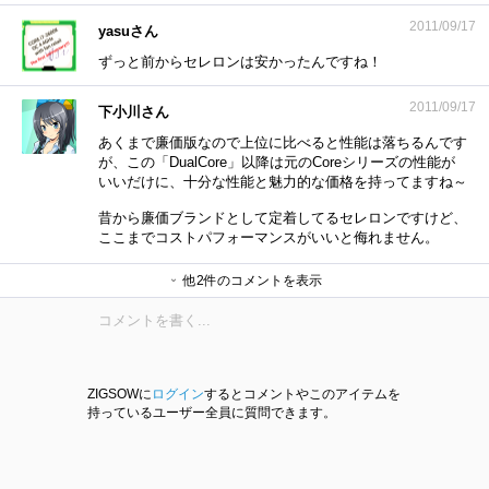
2011/09/17
yasuさん
ずっと前からセレロンは安かったんですね！
2011/09/17
下小川さん
あくまで廉価版なので上位に比べると性能は落ちるんです
が、この「DualCore」以降は元のCoreシリーズの性能が
いいだけに、十分な性能と魅力的な価格を持ってますね～
昔から廉価ブランドとして定着してるセレロンですけど、
ここまでコストパフォーマンスがいいと侮れません。
他2件のコメントを表示
春脳。さん
下小川さん
ZIGSOWに
ログイン
するとコメントやこのアイテムを
持っているユーザー全員に質問できます。