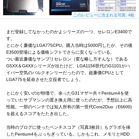
このレビューに含まれる写真: 4枚
まだ登録してなかったのかよシリーズの一つ、セレロンE3400で
す。
とにかく廉価なLGA775CPU。購入当時は5000円したが、その後
E3500登場による価格シフトでさらに安くなっている。
つい最近廉価なサンブリセレロン（変な略し方すんな）である
G5XX＆G4XXシリーズが出たけど、LGA1156世代のG1101がハ
イパー空気のバルクオンリーだったので、超廉価CPUとして
LGA775を延命させた立役者でしょう。
とにかく安いのが特徴で、余ったG31マザー共々Pentium4を使
っていたサブマシンの置き換え用に使ったのだが、予想以上に高
性能。一部のベンチでは知人所有の第一世代Core2Duo（E6600)
を超えるスコアをたたき出した。
当時のブログに使ったベンチスコア（写真3枚目）もグラボを挿
したPentium4をぶっちぎっている。しかもこれ、メモリとHDD