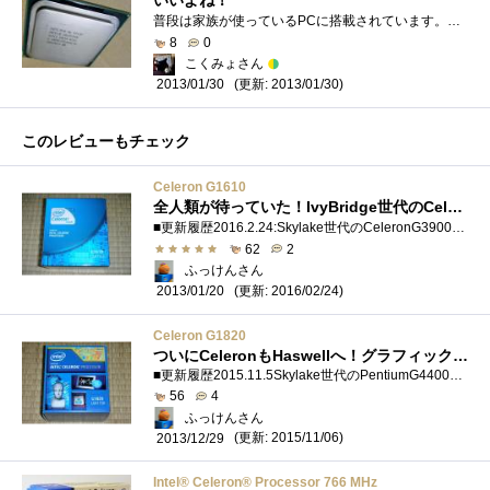
普段は家族が使っているPCに搭載されています。それゆえ、普段は定格にて動作していますが、かなりのOC耐性を持ち、実性能もなかなかで個人的�...
8
0
こくみょさん
(更新: 2013/01/30)
2013/01/30
このレビューもチェック
Celeron G1610
全人類が待っていた！IvyBridge世代のCeleron G1610（；=ﾟωﾟ）=３３３ （ベンチとQSV対応方法追記！）
■更新履歴2016.2.24:Skylake世代のCeleronG3900へのリンクを追加しました。←NEW2015.11.5:Skylake世代のPentiumG4400へのリンクを追加しました。2014.7.8:Pentium20周�...
62
2
ふっけんさん
(更新: 2016/02/24)
2013/01/20
Celeron G1820
ついにCeleronもHaswellへ！グラフィックが大幅に強化された新世代ローエンドCPU（；=ﾟωﾟ）=333 ※ベンチマーク掲載！
■更新履歴2015.11.5Skylake世代のPentiumG4400と比較しました。ページ下のリンクからどうぞ。2014.7.8Pentium20周年記念モデルG3258のレビューを行いました。...
56
4
ふっけんさん
(更新: 2015/11/06)
2013/12/29
Intel® Celeron® Processor 766 MHz