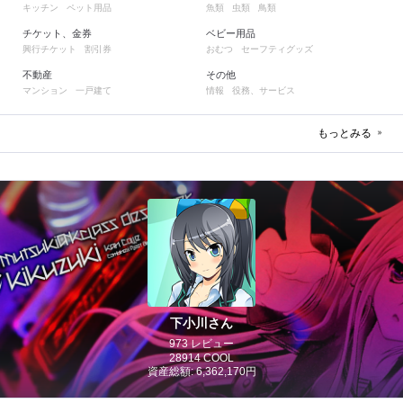
キッチン
ペット用品
魚類
虫類
鳥類
チケット、金券
ベビー用品
興行チケット
割引券
おむつ
セーフティグッズ
不動産
その他
マンション
一戸建て
情報
役務、サービス
もっとみる
下小川さん
973 レビュー
28914 COOL
資産総額: 6,362,170円