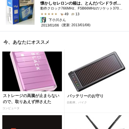
懐かしセレロンの箱は、とんだパンドラボックスだった。
動作クロック766MHz、FSB66MHzのソケット370セレロン。発売は2000年。FSB66MHzのセレロンとしては最高クロックになるらしいが、発売当時は時期が微妙で...
49
13
下小川さん
(更新: 2013/01/08)
2013/01/06
今、あなたにオススメ
ストレージの高騰が止まらない
バッテリーのお守り
ので、取りあえず押さえた
自動車、バイク
コンピュータ