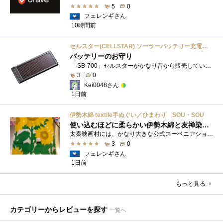
5
0
フェレンギさん
10時間前
セルスター(CELLSTAR) ソーラーバッテリー充電器 SB-700 DC12V専用
バッテリーのお守り
「SB-700」セルスターがかなり昔から販売しているソーラーチャージャーです。ガッツリ充電する用ではなく待機電力(暗電流って言うらしい)対策�...
3
0
Kei0048さん
1日前
伊勢木綿 textile手ぬぐい／ひまわり SOU・SOU
使い込むほどに柔らかい伊勢木綿と友禅染の発色を楽しむ
太秦映画村には、かなり大きな公式スーベニアショップの他にも、江戸時代の町家風の飲食店や土産物店が軒を連ねておりました。 何かよいもの...
3
0
フェレンギさん
1日前
もっと見る
カテゴリーからレビューを探す
一覧へ