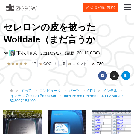
会員登録 (無料)
セレロンの皮を被った
Wolfdale（まだ言うか
by
下小川さん
(更新: 2011/10/30)
2011/09/17
780
17
COOL！
5
コメント
すべて
コンピュータ
パーツ
インテル
CPU
インテル Celeron Processor
intel Boxed Celeron E3400 2.60GHz
BX80571E3400