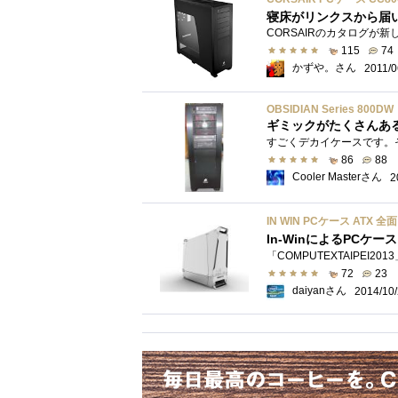
寝床がリンクスから届
115
74
かずや。さん
2011/0
OBSIDIAN Series 800DW
ギミックがたくさんある
86
88
Cooler Masterさん
2
IN WIN PCケース ATX 
In-WinによるPCケ
72
23
daiyanさん
2014/10