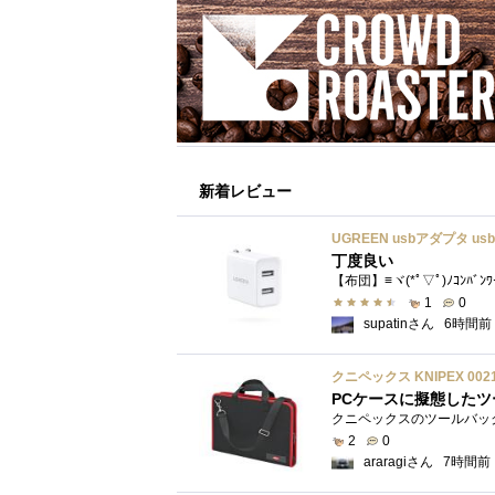
新着レビュー
丁度良い
【布団】≡ヾ(*ﾟ▽ﾟ)ﾉｺﾝﾊﾞﾝ
1
0
supatinさん
6時間前
クニペックス KNIPEX 00
PCケースに擬態したツ
2
0
araragiさん
7時間前