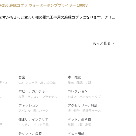
26-250 絶縁コブラ ウォーターポンププライヤー 1000V
クニペックスのコブラなのですがちょっと変わり種の電気工事用の絶縁コブラになります。グリップ部分が絶縁仕様になっているだけで普通の用�...
もっと見る
音楽
本、雑誌
ディオ
レコード
思い出の品
漫画
雑誌
小説
CD
ホビー、カルチャー
コレクション
ジ
模型
ラジコン
プラモデル
おまけ
ボトルキャップ
ファッション
アクセサリー、時計
アパレル
靴
バッグ
懐中時計
時計用ケース
住まい、インテリア
ペット、生き物
子
キッチン
ペット用品
魚類
虫類
鳥類
チケット、金券
ベビー用品