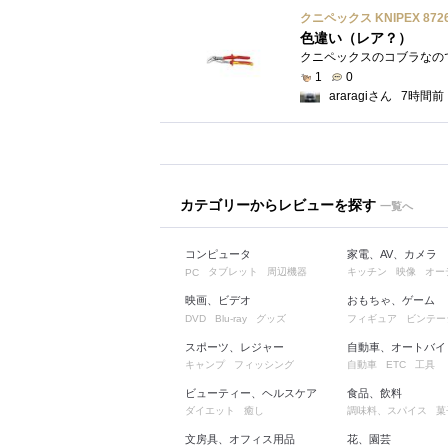
クニペックス KNIPEX 87
色違い（レア？）
1
0
araragiさん
7時間前
カテゴリーからレビューを探す
一覧へ
コンピュータ
家電、AV、カメラ
タブレット
周辺機器
キッチン
映像
オー
PC
映画、ビデオ
おもちゃ、ゲーム
グッズ
フィギュア
ビンテー
DVD
Blu-ray
スポーツ、レジャー
自動車、オートバイ
キャンプ
フィッシング
自動車
工具
ETC
ビューティー、ヘルスケア
食品、飲料
ダイエット
癒し
調味料、スパイス
菓
文房具、オフィス用品
花、園芸