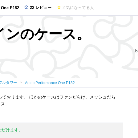
22 レビュー
2
気になってる人
 One P182
インのケース。
Xフルタワー
Antec Performance One P182
っております。 ほかのケースはファンだらけ、メッシュだら
...
ただけます。