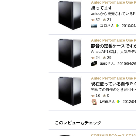
Antec Performance One 
持ってます
32
21
コロさん
2010/04
Antec Performance One 
静音の定番ケースです
24
29
garpさん
2010/04/2
Antec Performance One 
現在使っている自作Ｐ
18
0
Lynnさん
2012/04
このレビューもチェック
CORSAIR PCケース CC8