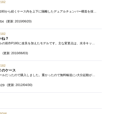
P182
antecから発売されているP180から続くケース内を上下に隔離したデュアルチェンバー構造を採用した製品の二代目。ケース単体に搭載されているフ�...
(更新: 2010/06/20)
/04
P182
かね？
AntecのP182は、人気モデルの前作P180に改良を加えたモデルです。主な変更点は、水冷キットを搭載できるようにウォータークーリングホールの設置�...
(更新: 2010/06/03)
6
P182
Ｃのケース
初めての自作のとき割引セールだったので購入しました。重かったので無料輸送に♪大分起動がおそくなってきたけど赤くぬれば早くなるかな・�...
(更新: 2012/04/30)
/29
00DW