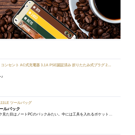
UGREEN usbアダプタ usb コンセント AC式充電器 3.1A PSE認証済み 折りたたみ式プラグ 2ポート
ﾜｰ♪
2111LE ツールバッグ
ールバック
クニペックスのツールバック見た目はノートPCのバックみたい。中には工具を入れるポケットや工具を固定するゴムバンドが付いています。