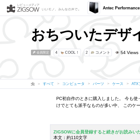
Antec Performance
おちついたデザ
54
Views
4
COOL！
2
コメント
会員限定
すべて
コンピュータ
パーツ
ケース
AT
PC初自作のときに購入しました。 今も使
けでとても派手なものが多い中、 このケース
ZIGSOWに会員登録すると続きがお読みい
本文：約110文字