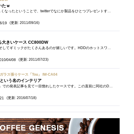
いたｗ
CORSAIRのカタログが新しくなったということで、twitterでなにか製品をひとつプレゼントするというキャンペーンに応募したところ当選しました！！...
(更新: 2011/09/16)
6/19
大きいケース CC800DW
すごくデカイケースです。そしてギミックがたくさんあるのが嬉しいです。HDDのホットスワップベイやボタン1つで可能なサイドパネルを取り外し�...
(更新: 2011/07/23)
010/04/08
全面ガラス張りケース「Tou」 IW-CA04
ースという名のインテリア
「COMPUTEXTAIPEI2013」での発表記事を見て一目惚れしたケースです。この直前に同社のD-Frameを買い逃していた事もあり、店舗で探していたのですが、�...
(更新: 2016/07/18)
/21