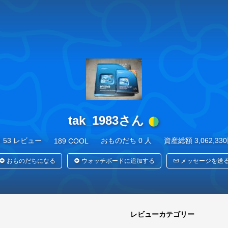
53 レビュー
5
気になるモノ
0
日記
tak_1983さん
53 レビュー
おものだち 0 人
資産総額 3,062,33
189 COOL
おものだちになる
ウォッチボードに追加する
メッセージを送
レビューカテゴリー