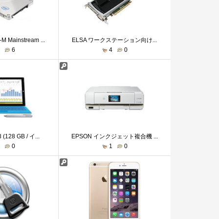
Mainstream ...
ELSA ワークステーション向け...
7
6
4
0
 (128 GB / イ...
EPSON インクジェット複合機 ...
7
0
1
0