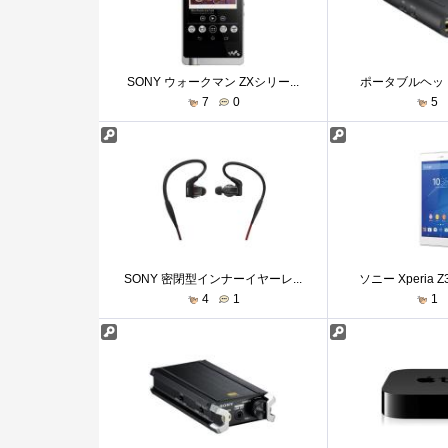
SONY ウォークマン ZXシリー...
ポータブルヘッド
7
0
5
SONY 密閉型インナーイヤーレ...
ソニー Xperia Z3 
4
1
1