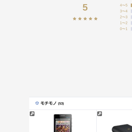
5
4〜5
3〜4
2〜3
1〜2
0〜1
モチモノ
(53)