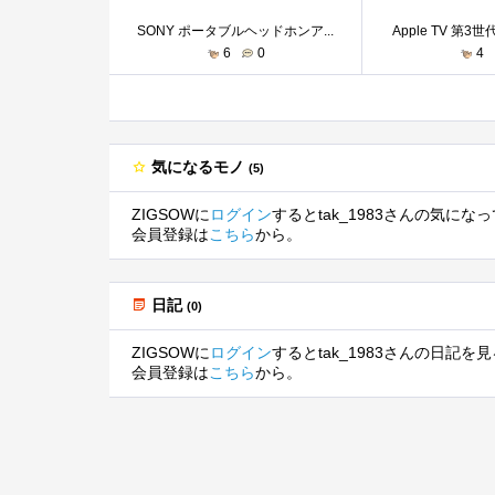
SONY ポータブルヘッドホンア...
Apple TV 第3世代 
6
0
4
気になるモノ
(5)
ZIGSOWに
ログイン
するとtak_1983さんの気に
会員登録は
こちら
から。
日記
(0)
ZIGSOWに
ログイン
するとtak_1983さんの日記
会員登録は
こちら
から。