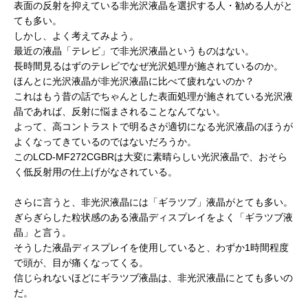
表面の反射を抑えている非光沢液晶を選択する人・勧める人がと
ても多い。
しかし、よく考えてみよう。
最近の液晶「テレビ」で非光沢液晶というものはない。
長時間見るはずのテレビでなぜ光沢処理が施されているのか。
ほんとに光沢液晶が非光沢液晶に比べて疲れないのか？
これはもう昔の話でちゃんとした表面処理が施されている光沢液
晶であれば、反射に悩まされることなんてない。
よって、高コントラストで明るさが適切になる光沢液晶のほうが
よくなってきているのではないだろうか。
このLCD-MF272CGBRは大変に素晴らしい光沢液晶で、おそら
く低反射用の仕上げがなされている。
さらに言うと、非光沢液晶には「ギラツブ」液晶がとても多い。
ぎらぎらした粒状感のある液晶ディスプレイをよく「ギラツブ液
晶」と言う。
そうした液晶ディスプレイを使用していると、わずか1時間程度
で頭が、目が痛くなってくる。
信じられないほどにギラツブ液晶は、非光沢液晶にとても多いの
だ。