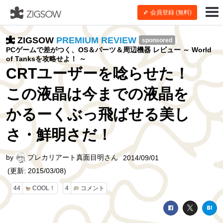
会員登録 (無料)
ZIGSOW
PREMIUM REVIEW
sponsored
PCゲームで差がつく、OS＆パーツ＆周辺機器 レビュー ～ World
of Tanksを攻略せよ！ ～
CRTユーザーを唸らせた！
この液晶は今までの液晶を
かるーくぶっ飛ばせる美し
さ・鮮明さだ！
by
プレカリアート真面目明さん
2014/09/01
(更新: 2015/03/08)
44
COOL！
4
コメント