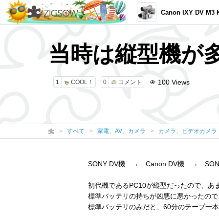
Canon IXY DV M3 KI
当時は縦型機が
100
Views
1
COOL！
0
コメント
すべて
家電、AV、カメラ
カメラ、ビデオカメラ
SONY DV機 → Canon DV機 → 
初代機であるPC10が縦型だったので、あ
標準バッテリの持ちが凶悪に悪かったので
標準バッテリのみだと、60分のテープ一