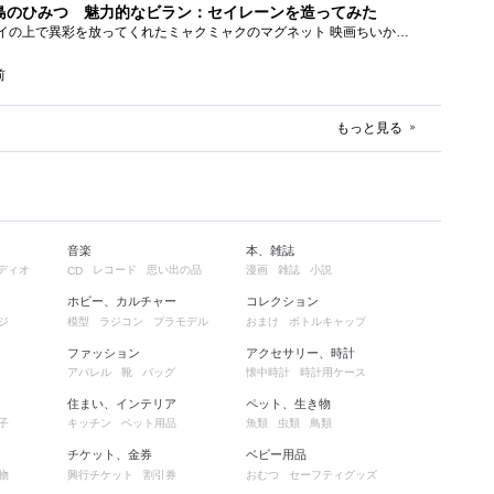
島のひみつ 魅力的なビラン：セイレーンを造ってみた
もう１年以上、釣り銭トレイの上で異彩を放ってくれたミャクミャクのマグネット 映画ちいかわ人魚の島のひみつを鑑賞後、素敵なビランのセイ...
前
もっと見る
音楽
本、雑誌
ディオ
レコード
思い出の品
漫画
雑誌
小説
CD
ホビー、カルチャー
コレクション
ジ
模型
ラジコン
プラモデル
おまけ
ボトルキャップ
ファッション
アクセサリー、時計
アパレル
靴
バッグ
懐中時計
時計用ケース
住まい、インテリア
ペット、生き物
子
キッチン
ペット用品
魚類
虫類
鳥類
チケット、金券
ベビー用品
物
興行チケット
割引券
おむつ
セーフティグッズ