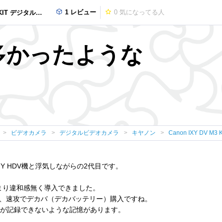
1 レビュー
0
気になってる人
T デジタルビデオカメラ
多かったような
ビデオカメラ
デジタルビデオカメラ
キヤノン
Canon IXY DV 
SONY HDV機と浮気しながらの2代目です。
まり違和感無く導入できました。
、速攻でデカバ（デカバッテリー）購入ですね。
本が記録できないような記憶があります。