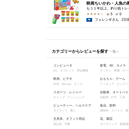
映画ちいかわ・人魚の
5
0
フェレンギさん
2日
カテゴリーからレビューを探す
一覧へ
コンピュータ
家電、AV、カメラ
タブレット
周辺機器
キッチン
映像
オー
PC
映画、ビデオ
おもちゃ、ゲーム
グッズ
フィギュア
ビンテー
DVD
Blu-ray
スポーツ、レジャー
自動車、オートバイ
キャンプ
フィッシング
自動車
工具
ETC
ビューティー、ヘルスケア
食品、飲料
ダイエット
癒し
調味料、スパイス
菓
文房具、オフィス用品
花、園芸
筆記具
手帳
ガーデニング
観葉植