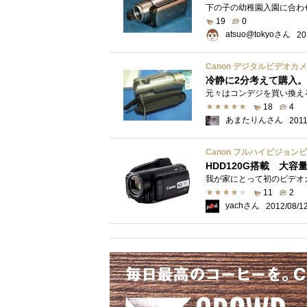
19
0
atsuo@tokyoさん
20
冷静に2分考えて購入。
18
4
あまたりんさん
2011
Canon フルハイビジョンビデオ
HDD120G搭載 大
11
2
yachさん
2012/08/1