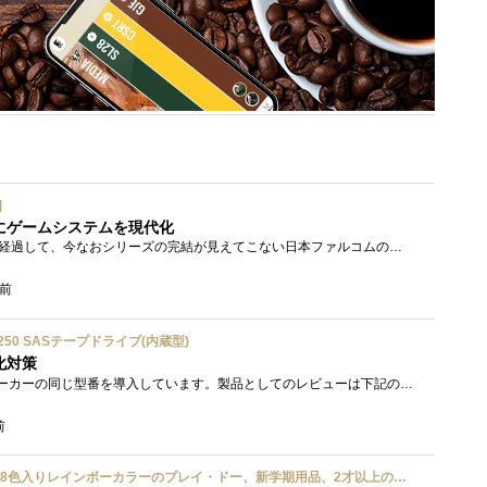
]
にゲームシステムを現代化
シリーズ開始から20年以上経過して、今なおシリーズの完結が見えてこない日本ファルコムのストーリーRPG、「英雄伝説軌跡シリーズ」。シリーズ...
間前
ium 6250 SASテープドライブ(内蔵型)
化対策
接続形式が違うが、同じメーカーの同じ型番を導入しています。製品としてのレビューは下記の方で行っています。いざ使おうとしたときに故障�...
前
ハズブロ(HASBRO) 約56g 8色入りレインボーカラーのプレイ・ドー、新学期用品、2才以上のプリスクールの子供向け、子供向けのアート&クラフト 粘土 ねんど、こどもの日、子供の日プレゼント