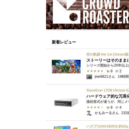
新着レビュー
空の軌跡 the 1st [Steam版
ストーリーはそのまま
9
2
jive9821さん
19時
StoreEver LTO6 Ultr
ハードウェア的な冗長
8
4
かもみーるさん
2日