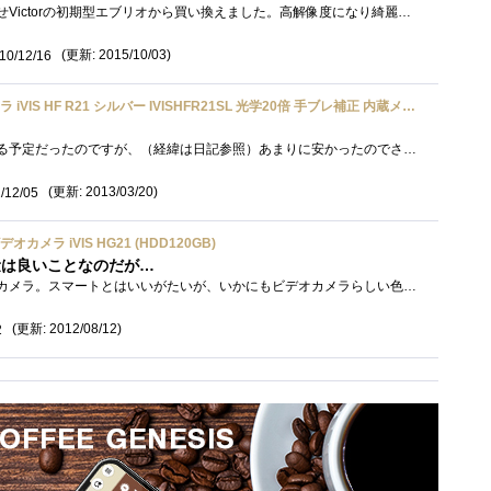
下の子の幼稚園入園に合わせVictorの初期型エブリオから買い換えました。高解像度になり綺麗になっただけでなく、画面の明るさからフォーカス�...
(更新: 2015/10/03)
10/12/16
Canon デジタルビデオカメラ iVIS HF R21 シルバー IVISHFR21SL 光学20倍 手ブレ補正 内蔵メモリー32GB
元々はコンデジを買い換える予定だったのですが、（経緯は日記参照）あまりに安かったのでさくっと購入。比較云々というより、このタイプの�...
(更新: 2013/03/20)
/12/05
カメラ iVIS HG21 (HDD120GB)
容量は良いことなのだが…
我が家にとって初のビデオカメラ。スマートとはいいがたいが、いかにもビデオカメラらしい色と外観が自分好み。ビデオカメラに関する知識を�...
(更新: 2012/08/12)
2