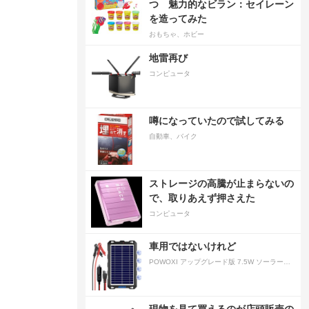
つ 魅力的なビラン：セイレーン
を造ってみた
おもちゃ、ホビー
地雷再び
コンピュータ
噂になっていたので試してみる
自動車、バイク
ストレージの高騰が止まらないの
で、取りあえず押さえた
コンピュータ
車用ではないけれど
POWOXI アップグレード版 7.5W ソーラーバッテリートリクルチャージャーメンテナー 12V ポータブル防水ソーラーパネル トリクル充電キット 車、自動車、オートバイ、ボート、マリン、RV、トレーラー、スノーモービルなど用