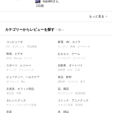
supatinさん
1日前
もっと見る
カテゴリーからレビューを探す
一覧へ
コンピュータ
家電、AV、カメラ
タブレット
周辺機器
キッチン
映像
オーディオ
PC
映画、ビデオ
おもちゃ、ゲーム
グッズ
フィギュア
ビンテージ
DVD
Blu-ray
スポーツ、レジャー
自動車、オートバイ
キャンプ
フィッシング
自動車
工具
ETC
ビューティー、ヘルスケア
食品、飲料
ダイエット
癒し
調味料、スパイス
菓子
文房具、オフィス用品
花、園芸
筆記具
手帳
ガーデニング
観葉植物
タレントグッズ
コミック、アニメグッズ
サイン
ファンクラブ会報
コスプレ衣装
直筆画
音楽
本、雑誌