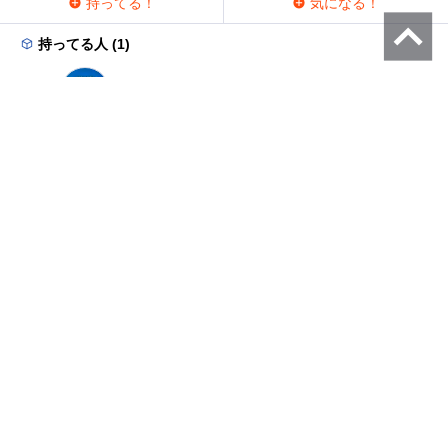
持ってる！
気になる！
持ってる人 (1)
ラウンジ
プレミアムレビュー
運営会社
問い合わせ
利用規約
プライバシーポリシー
サイトポリシー
メーカーの皆様へ
公式 Facebook
公式 X