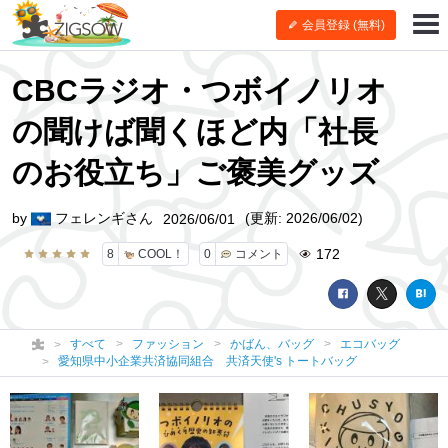
会員登録 (無料)
CBCラジオ・つボイノリオ
の聞けば聞くほど内「社長
のお役立ち」ご褒美グッズ
by
フェレンギさん
(更新: 2026/06/02)
2026/06/01
172
8
COOL！
0
コメント
すべて
ファッション
かばん、バッグ
エコバッグ
愛知県中小企業共済協同組合 共済天使's トートバッグ