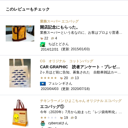
このレビューもチェック
業務スーパー エコバッグ
開店記念にもらった。
業務スーパーという名なのに、お客はプロより普通の家庭の人の方が多いです（謎）。http://www.kobebussan.co.jp/（ちなみに、ほんとうの素人お断り店�...
22
4
ちばとどさん
(更新: 2015/01/03)
2014/12/31
CG オリジナル コットンバッグ
CAR GRAPHIC 読者アンケート・プレゼントに当選 イラストの中に１台 知らないクルマがあります どなたか 教えてちょそして車名が判明
2ヶ月ほど前に告知、募集された 自動車雑誌カーグラフィックの読者アンケート この5月号で まる40年間 購読を継続しているので その思い�...
20
13
フェレンギさん
(更新: 2020/07/18)
2020/04/03
チキンラーメン ひよこちゃん オリジナル エコバッグ
エコバッグ①
今年（2020年）7月から始まった「レジ袋有料化」。 ゴミ袋にレジ袋は使えない地区なので、レジ袋はもらってもゴミにしかならないこともあり、�...
19
0
cybercatさん