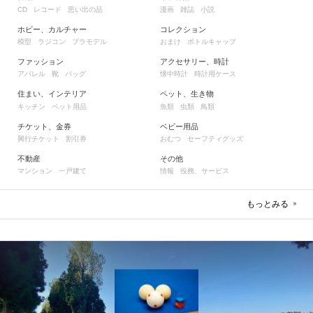
レコード
思い出の品
漫画
雑誌
小説
CD
ホビー、カルチャー
コレクション
模型
ラジコン
プラモデル
おまけ
ボトルキャップ
ファッション
アクセサリー、時計
アパレル
靴
バッグ
懐中時計
時計用ケース
住まい、インテリア
ペット、生き物
キッチン
ペット用品
魚類
虫類
鳥類
チケット、金券
ベビー用品
興行チケット
割引券
おむつ
セーフティグッズ
不動産
その他
マンション
一戸建て
情報
役務、サービス
もっとみる