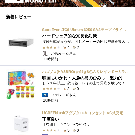
新着レビュー
StoreEver LTO6 Ultrium 6250 SASテープドライブ(内蔵型)
ハードウェア的な冗長化対策
接続形式が違うが、同じメーカーの同じ型番を導入しています。製品としてのレビューは下記の方で行っています。いざ使おうとしたときに故障�...
4
2
かもみーるさん
11時間前
ハズブロ(HASBRO) 約56g 8色入りレインボーカラーのプレイ・ドー、新学期用品、2才以上のプリスクールの子供向け、子供向けのアート&クラフト 粘土 ねんど、こどもの日、子供の日プレゼント
映画ちいかわ・人魚の島のひみつ 魅力的なビラン：セイレーンを造ってみた
もう１年以上、釣り銭トレイの上で異彩を放ってくれたミャクミャクのマグネット 映画ちいかわ人魚の島のひみつを鑑賞後、素敵なビランのセイ...
3
0
フェレンギさん
20時間前
UGREEN usbアダプタ usb コンセント AC式充電器 3.1A PSE認証済み 折りたたみ式プラグ 2ポート
丁度良い
【布団】≡ヾ(*ﾟ▽ﾟ)ﾉｺﾝﾊﾞﾝﾜｰ♪
5
0