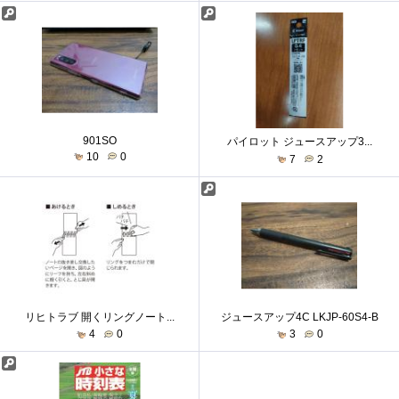
901SO
パイロット ジュースアップ3...
10
0
7
2
リヒトラブ 開くリングノート...
ジュースアップ4C LKJP-60S4-B
4
0
3
0