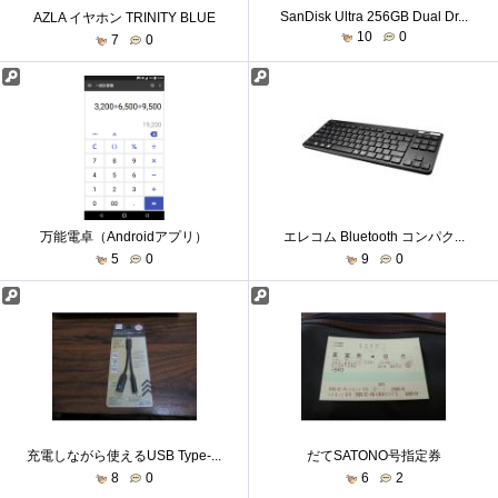
SanDisk Ultra 256GB Dual Dr...
AZLA イヤホン TRINITY BLUE
10
0
7
0
万能電卓（Androidアプリ）
エレコム Bluetooth コンパク...
5
0
9
0
充電しながら使えるUSB Type-...
だてSATONO号指定券
8
0
6
2