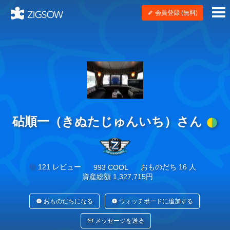
会員登録 (無料)
砧順一（きぬたじゅんいち）さん
121 レビュー
おものだち 16 人
993 COOL
資産総額 1,327,715円
おものだちになる
ウォッチボードに追加する
メッセージを送る