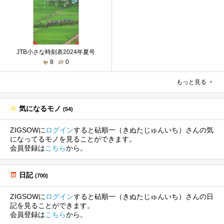
JTB小さな時刻表2024年夏号
8
0
もっと見る
気になるモノ
(54)
ZIGSOWに
ログイン
すると砧順一（きぬたじゅんいち）さんの気
になってるモノを見ることができます。
会員登録は
こちら
から。
日記
(700)
ZIGSOWに
ログイン
すると砧順一（きぬたじゅんいち）さんの日
記を見ることができます。
会員登録は
こちら
から。