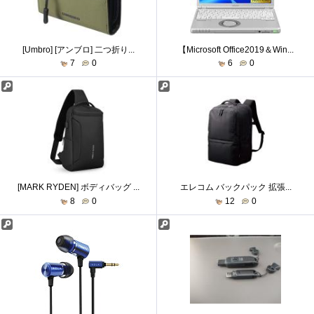
[Umbro] [アンブロ] 二つ折り...
【Microsoft Office2019＆Win...
7
0
6
0
[MARK RYDEN] ボディバッグ ...
エレコム バックパック 拡張...
8
0
12
0