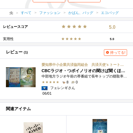
すべて
ファッション
かばん、バッグ
エコバッグ
レビュースコア
5.0
実用性
5.0
レビュー
(1)
持ってる!
愛知県中小企業共済協同組合 共済天使's トートバッグ
CBCラジオ・つボイノリオの聞けば聞くほど内「社長のお役立ち」ご褒美グッズ
中部地方ラジオ午前の帯番組で長年トップの聴取率を誇るおばけ番組「つボイノリオの聞けば聞くほど」 がんばる企業のベストーパートナー「�...
8
0
フェレンギさん
06/01
関連アイテム