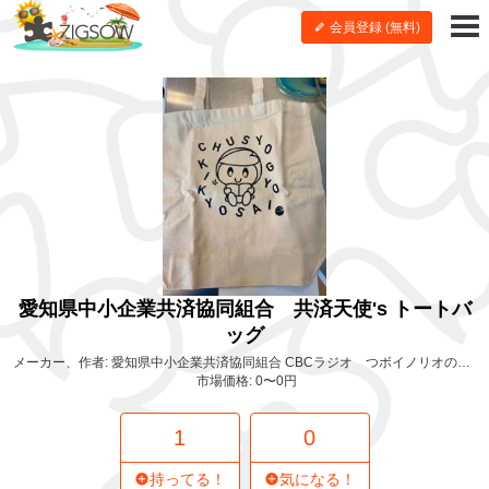
会員登録 (無料)
愛知県中小企業共済協同組合 共済天使's トートバ
ッグ
メーカー、作者: 愛知県中小企業共済協同組合 CBCラジオ つボイノリオの聞けば聞くほど内・社長のお役立ち
市場価格: 0〜0円
1
0
持ってる！
気になる！