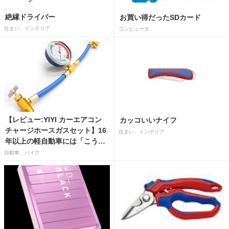
絶縁ドライバー
お買い得だったSDカード
住まい、インテリア
コンピュータ
【レビュー:YIYI カーエアコン
カッコいいナイフ
チャージホースガスセット】16
住まい、インテリア
年以上の軽自動車には「こうか
はばつぐんだ」が…
自動車、バイク