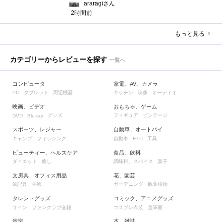
araragiさん
2時間前
もっと見る
カテゴリーからレビューを探す
一覧へ
コンピュータ
家電、AV、カメラ
タブレット
周辺機器
キッチン
映像
オーディオ
PC
映画、ビデオ
おもちゃ、ゲーム
グッズ
フィギュア
ビンテージ
DVD
Blu-ray
スポーツ、レジャー
自動車、オートバイ
キャンプ
フィッシング
自動車
工具
ETC
ビューティー、ヘルスケア
食品、飲料
ダイエット
癒し
調味料、スパイス
菓子
文房具、オフィス用品
花、園芸
筆記具
手帳
ガーデニング
観葉植物
タレントグッズ
コミック、アニメグッズ
サイン
ファンクラブ会報
コスプレ衣装
直筆画
音楽
本、雑誌