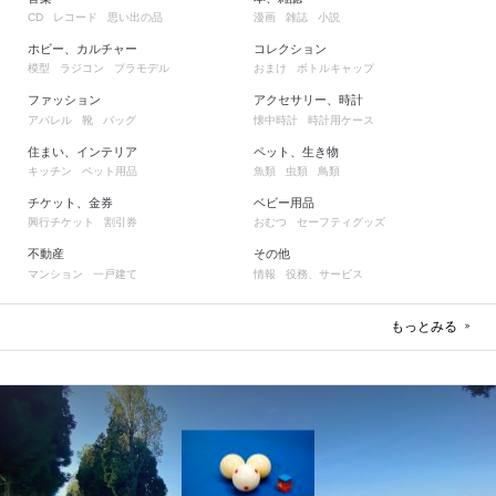
レコード
思い出の品
漫画
雑誌
小説
CD
ホビー、カルチャー
コレクション
模型
ラジコン
プラモデル
おまけ
ボトルキャップ
ファッション
アクセサリー、時計
アパレル
靴
バッグ
懐中時計
時計用ケース
住まい、インテリア
ペット、生き物
キッチン
ペット用品
魚類
虫類
鳥類
チケット、金券
ベビー用品
興行チケット
割引券
おむつ
セーフティグッズ
不動産
その他
マンション
一戸建て
情報
役務、サービス
もっとみる