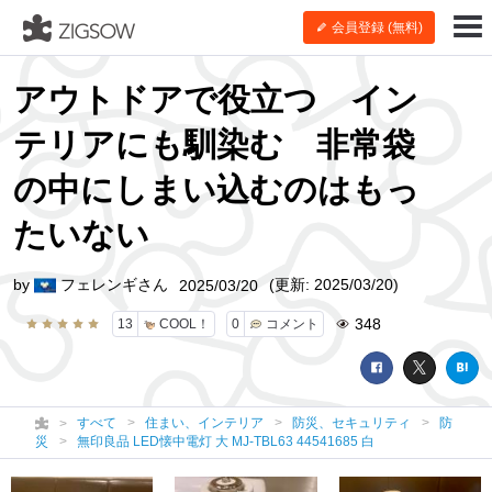
会員登録 (無料)
アウトドアで役立つ イン
テリアにも馴染む 非常袋
の中にしまい込むのはもっ
たいない
by
フェレンギさん
(更新: 2025/03/20)
2025/03/20
348
13
COOL！
0
コメント
すべて
住まい、インテリア
防災、セキュリティ
防
災
無印良品 LED懐中電灯 大 MJ‐TBL63 44541685 白