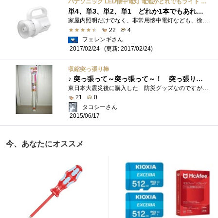
パナソニック LED懐中電灯 電池がどれでもライト ホワイト BF-BM10-W
単4、単3、単2、単1 どれか1本でもあれば大丈夫 まさに非常用
家屋内照明だけでなく、非常用懐中電灯なども、徐々にLED仕様に買い替えております。手持ちの白熱球仕様懐中電灯の球切れを受けて、代替品を�...
22
4
フェレンギさん
(更新: 2017/02/24)
2017/02/24
収縮突っ張り棒
♪ 突っ張って～突っ張って～！ 突っ張り棒...
東日本大震災後に購入した 防災グッズなのですが、バーが長過ぎて使用するところがありませんでした このあいだ説明書見たら、これってタ�...
21
0
タコシーさん
2015/06/17
今、あなたにオススメ