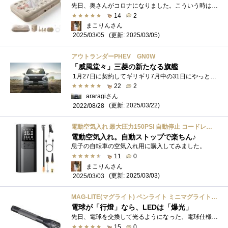
先日、奥さんがコロナになりました。こういう時はリビングのソファーベッドを使って寝るのですが、やはり硬いのです。そこでエアーベッドを�...
14
2
まこりんさん
(更新: 2025/03/05)
2025/03/05
アウトランダーPHEV GN0W
「威風堂々」三菱の新たなる旗艦
1月27日に契約してギリギリ7月中の31日にやっと納車されました。納車までに半年かかるとは思いもしませんでした。待つ間待ち遠しくて、YouTube�...
22
2
araragiさん
(更新: 2025/03/22)
2022/08/28
電動空気入れ 最大圧力150PSI 自動停止 コードレス 6000mAh 大容量バッテリー 仏/英/米式バルブ対応 自転車/バイク/車/ボール 一台三役 モバイルバッテリー SOS/LED懐中ライト付き
電動空気入れ。自動ストップで楽ちん♪
息子の自転車の空気入れ用に購入してみました。
11
0
まこりんさん
(更新: 2025/03/03)
2025/03/03
MAG-LITE(マグライト) ペンライト ミニマグライト 2AAA LED(単四2本) SP32096 グレー
電球が「行燈」なら、LEDは「爆光」
先日、電球を交換して光るようになった、電球仕様の、旧型MiniMaglite お出かけ用バッグの、asicsA77ロールトップショルダーバッグに忍ばせて、夜�...
15
0