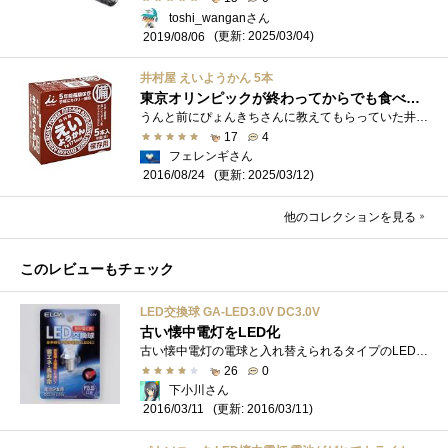
toshi_wanganさん
(更新: 2025/03/04)
2019/08/06
井村屋 えいようかん 5本
東京オリンピックが終わってからでも食べることができます長期保存が可能 井村屋の「えいようかん」
うんと前にぴょんきちさんに教えてもらっていた井村屋の「えいようかん」 5年という長期保存が可能な保存食としても 普段のおやつとしても�...
17
4
フェレンギさん
(更新: 2025/03/12)
2016/08/24
他のコレクションを見る
このレビューもチェック
LED交換球 GA-LED3.0V DC3.0V
古い懐中電灯をLED化
古い懐中電灯の電球と入れ替えられるタイプのLED。乾電池2本用と4本用があるがこれは2本用。今となっては電球タイプは電池の消耗が激しく肝心�...
26
0
下小川さん
(更新: 2016/03/11)
2016/03/11