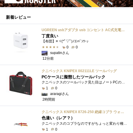
新着レビュー
UGREEN usbアダプタ usb コンセント AC式充電器 3.1A PSE認証済み 折りたたみ式プラグ 2ポート
丁度良い
【布団】≡ヾ(*ﾟ▽ﾟ)ﾉｺﾝﾊﾞﾝﾜｰ♪
0
0
supatinさん
12分前
クニペックス KNIPEX 002111LE ツールバッグ
PCケースに擬態したツールバック
クニペックスのツールバック見た目はノートPCのバックみたい。中には工具を入れるポケットや工具を固定するゴムバンドが付いています。
1
0
araragiさん
2時間前
クニペックス KNIPEX 8726-250 絶縁コブラ ウォーターポンププライヤー 1000V
色違い（レア？）
クニペックスのコブラなのですがちょっと変わり種の電気工事用の絶縁コブラになります。グリップ部分が絶縁仕様になっているだけで普通の用�...
1
0