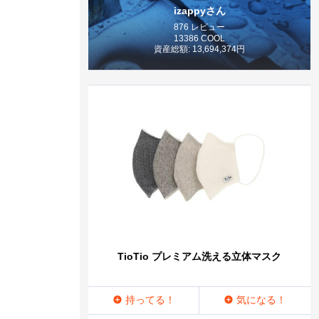
izappyさん
876 レビュー
13386 COOL
資産総額: 13,694,374円
TioTio プレミアム洗える立体マスク
持ってる！
気になる！