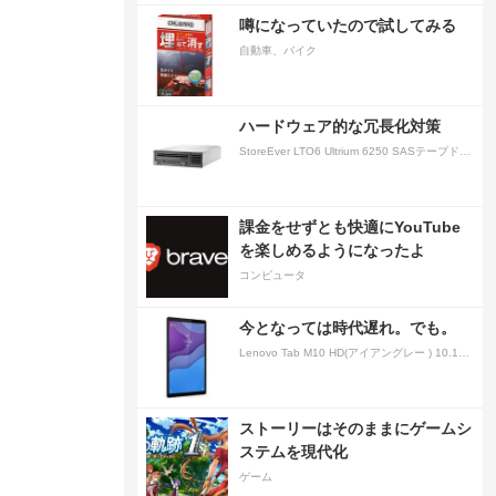
噂になっていたので試してみる
自動車、バイク
ハードウェア的な冗長化対策
StoreEver LTO6 Ultrium 6250 SASテープドライブ(内蔵型)
課金をせずとも快適にYouTube
を楽しめるようになったよ
コンピュータ
今となっては時代遅れ。でも。
Lenovo Tab M10 HD(アイアングレー ) 10.1型 2GB/32GB/WiFi ZA
ストーリーはそのままにゲームシ
ステムを現代化
ゲーム