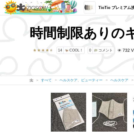
TioTio プレミア
時間制限ありの
732
V
14
COOL！
0
コメント
すべて
ヘルスケア、ビューティー
ヘルスケア