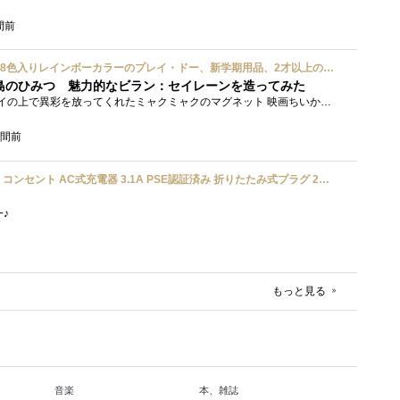
間前
ハズブロ(HASBRO) 約56g 8色入りレインボーカラーのプレイ・ドー、新学期用品、2才以上のプリスクールの子供向け、子供向けのアート&クラフト 粘土 ねんど、こどもの日、子供の日プレゼント
島のひみつ 魅力的なビラン：セイレーンを造ってみた
もう１年以上、釣り銭トレイの上で異彩を放ってくれたミャクミャクのマグネット 映画ちいかわ人魚の島のひみつを鑑賞後、素敵なビランのセイ...
時間前
UGREEN usbアダプタ usb コンセント AC式充電器 3.1A PSE認証済み 折りたたみ式プラグ 2ポート
ﾜｰ♪
もっと見る
音楽
本、雑誌