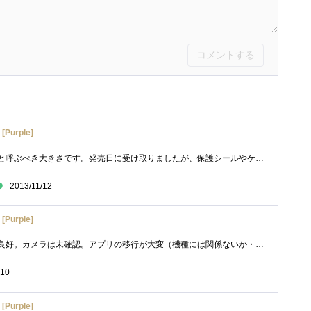
コメントする
[Purple]
「でかい！」ファブレットと呼ぶべき大きさです。発売日に受け取りましたが、保護シールやケース等アクセサリーが店頭になく探すことになり�...
2013/11/12
[Purple]
画面がきれい、レスポンス良好。カメラは未確認。アプリの移行が大変（機種には関係ないか・・・）
/10
[Purple]