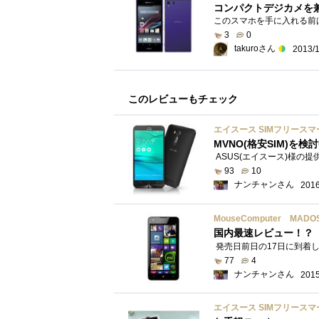
コンパクトデジカメを
3
0
takuroさん
2013/
このレビューもチェック
エイスース SIMフリースマート
MVNO(格安SIM)を検
93
10
ナンチャンさん
2016
MouseComputer MAD
国内最速レビュー！？
77
4
ナンチャンさん
2015
エイスース SIMフリースマート