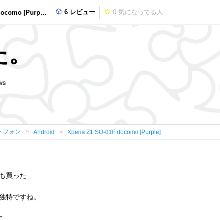
6 レビュー
0
気になってる人
ocomo [Purple]
た。
ws
トフォン
Android
Xperia Z1 SO-01F docomo [Purple]
も買った
独特ですね。
て