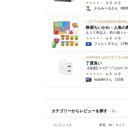
3
2
かもみーるさん
8時
映画ちいかわ・人魚の
3
0
フェレンギさん
17
丁度良い
【布団】≡ヾ(*ﾟ▽ﾟ)ﾉｺﾝﾊﾞﾝ
5
0
supatinさん
1日前
カテゴリーからレビューを探す
一覧へ
コンピュータ
家電、AV、カメラ