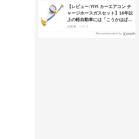
【レビュー:YIYI カーエアコン チ
ャージホースガスセット】16年以
上の軽自動車には「こうかはばつ
ぐんだ」が…
自動車、バイク
Recommended by