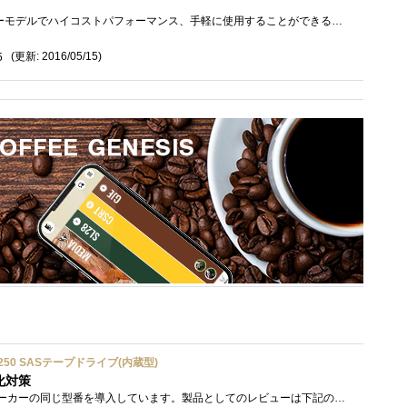
ASUSの新製品、エントリーモデルでハイコストパフォーマンス、手軽に使用することができる話題のSIMフリースマホZenfoneGO（ZB551KL-BK16）です。OSに�...
(更新: 2016/05/15)
5
ium 6250 SASテープドライブ(内蔵型)
化対策
接続形式が違うが、同じメーカーの同じ型番を導入しています。製品としてのレビューは下記の方で行っています。いざ使おうとしたときに故障�...