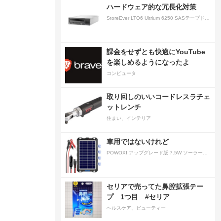
ハードウェア的な冗長化対策
StoreEver LTO6 Ultrium 6250 SASテープドライブ(内蔵型)
課金をせずとも快適にYouTube
を楽しめるようになったよ
コンピュータ
取り回しのいいコードレスラチェ
ットレンチ
住まい、インテリア
車用ではないけれど
POWOXI アップグレード版 7.5W ソーラーバッテリートリクルチャージャーメンテナー 12V ポータブル防水ソーラーパネル トリクル充電キット 車、自動車、オートバイ、ボート、マリン、RV、トレーラー、スノーモービルなど用
セリアで売ってた鼻腔拡張テー
プ 1つ目 #セリア
ヘルスケア、ビューティー