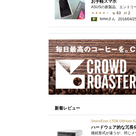
お手軽スマホ
63
2
tomoさん
2016/04/2
新着レビュー
StoreEver LTO6 Ultr
ハードウェア的な冗長