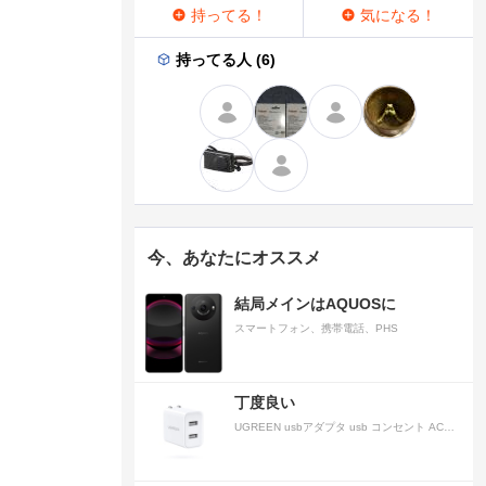
持ってる！
気になる！
持ってる人 (6)
今、あなたにオススメ
結局メインはAQUOSに
スマートフォン、携帯電話、PHS
丁度良い
UGREEN usbアダプタ usb コンセント AC式充電器 3.1A PSE認証済み 折りたたみ式プラグ 2ポート