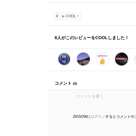
8
COOL！
8
人がこのレビューをCOOLしました！
コメント
(
0
)
ZIGSOWに
ログイン
するとコメントや