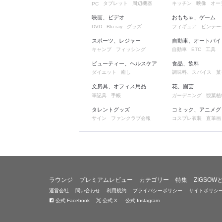
タブレット
周辺機器
キッチン
映像
オー
PC
映画、ビデオ
おもちゃ、ゲーム
グッズ
フィギュア
ビンテー
DVD
Blu-ray
スポーツ、レジャー
自動車、オートバイ
キャンプ
フィッシング
自動車
工具
ETC
ビューティー、ヘルスケア
食品、飲料
ダイエット
癒し
調味料、スパイス
菓
文房具、オフィス用品
花、園芸
筆記具
手帳
ガーデニング
観葉植
タレントグッズ
コミック、アニメグ
サイン
ファンクラブ会報
コスプレ衣装
直筆画
ラウンジ
プレミアムレビュー
カテゴリー
特集
ZIGSOW
運営会社
問い合わせ
利用規約
プライバシーポリシー
サイトポリシ
公式 Facebook
公式 X
公式 Instagram