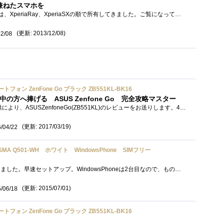
兼ねたスマホを
このスマホを手に入れる前は、XperiaRay、XperiaSXの順で所有してきました。ご覧になって分かるように、「より小さいスマホ」を選んで来ていたので...
(更新: 2013/12/08)
12/08
フォン ZenFone Go ブラック ZB551KL-BK16
討中の方へ捧げる ASUS Zenfone Go 完全攻略マスター
ASUS(エイスース)様の提供により、ASUSZenfoneGo(ZB551KL)のレビューをお送りします。4月2日に発売になったばかりのASUSの最新機種です。 仕様はこんな...
(更新: 2017/03/19)
/04/22
OSMA Q501-WH ホワイト WindowsPhone SIMフリー
発売日前日の17日に到着しました。早速セットアップ。WindowsPhoneは2台目なので、ものの3分ほどでセットアップ完了。第一印象。画面がとてもキ�...
(更新: 2015/07/01)
/06/18
フォン ZenFone Go ブラック ZB551KL-BK16