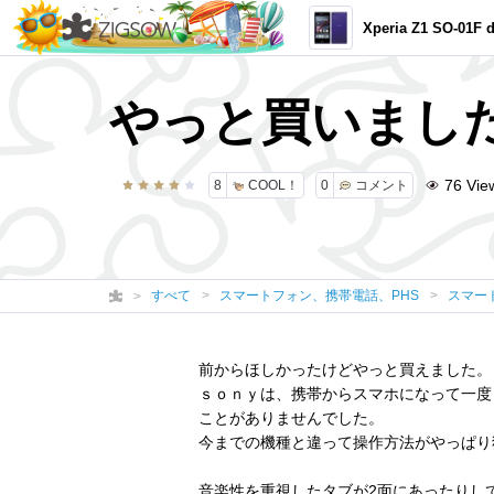
Xperia Z1 SO-01F d
やっと買いまし
76
Vie
8
COOL！
0
コメント
すべて
スマートフォン、携帯電話、PHS
スマー
前からほしかったけどやっと買えました。
ｓｏｎｙは、携帯からスマホになって一度
ことがありませんでした。
今までの機種と違って操作方法がやっぱり
音楽性を重視したタブが2面にあったりし