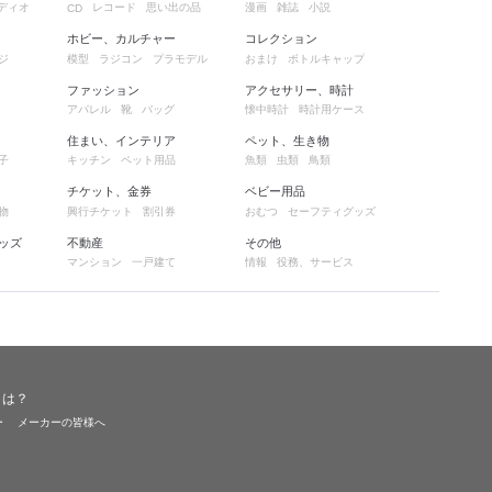
ディオ
レコード
思い出の品
漫画
雑誌
小説
CD
ホビー、カルチャー
コレクション
ジ
模型
ラジコン
プラモデル
おまけ
ボトルキャップ
ファッション
アクセサリー、時計
アパレル
靴
バッグ
懐中時計
時計用ケース
住まい、インテリア
ペット、生き物
子
キッチン
ペット用品
魚類
虫類
鳥類
チケット、金券
ベビー用品
物
興行チケット
割引券
おむつ
セーフティグッズ
ッズ
不動産
その他
マンション
一戸建て
情報
役務、サービス
とは？
ー
メーカーの皆様へ