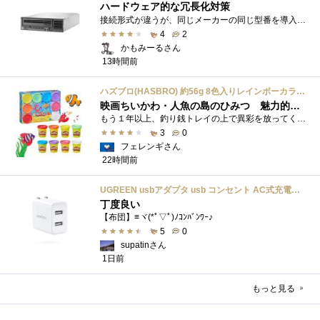
ハードウェア的な冗長化対策
接続形式が違うが、同じメーカーの同じ型番を導入しています。製品としてのレビューは下記の方で行っています。いざ使おうとしたときに故障�...
4
2
かもみーるさん
13時間前
ハズブロ(HASBRO) 約56g 8色入りレインボーカラーのプレイ・ドー、新学期用品、2才以上のプリスクールの子供向け、子供向けのアート&クラフト 粘土 ねんど、こどもの日、子供の日プレゼント
映画ちいかわ・人魚の島のひみつ 魅力的なビラン：セイレーンを造ってみた
もう１年以上、釣り銭トレイの上で異彩を放ってくれたミャクミャクのマグネット 映画ちいかわ人魚の島のひみつを鑑賞後、素敵なビランのセイ...
3
0
フェレンギさん
22時間前
UGREEN usbアダプタ usb コンセント AC式充電器 3.1A PSE認証済み 折りたたみ式プラグ 2ポート
丁度良い
【布団】≡ヾ(*ﾟ▽ﾟ)ﾉｺﾝﾊﾞﾝﾜｰ♪
5
0
supatinさん
1日前
もっと見る