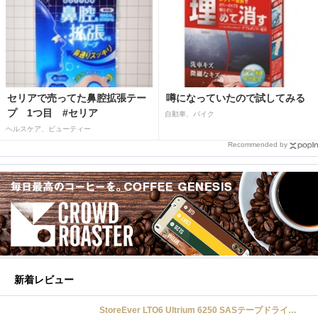
セリアで売ってた鼻腔拡張テー
噂になっていたので試してみる
プ 1つ目 #セリア
自動車、バイク
ヘルスケア、ビューティー
Recommended by
新着レビュー
StoreEver LTO6 Ultrium 6250 SASテープドライブ(内蔵型)