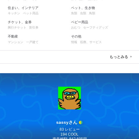
住まい、インテリア
ペット、生き物
キッチン
ペット用品
魚類
虫類
鳥類
チケット、金券
ベビー用品
興行チケット
割引券
おむつ
セーフティグッズ
不動産
その他
マンション
一戸建て
情報
役務、サービス
もっとみる
sassyさん
83 レビュー
194 COOL
資産総額: 842,695円