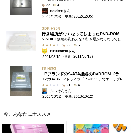
23
4
notokenさん
(更新: 2012/12/05)
2012/12/03
GDR-H30N
行き場所がなくなってしまったDVD-ROMドライブ
ATAPIIDE接続の為あえなく行き場がなくなってしまったドライブ。のときに、一緒に戦っていただけにとても寂しい気持ち。もともと奥様用には読み...
22
5
bibirikotetuさん
(更新: 2011/08/17)
2011/08/15
TS-H353
HPブランドのS-ATA接続のDVDROMドライブ(；＝ﾟωﾟ)＝333
HPのDVDROMドライブ「TS-H353」です。サブPCに安いS-ATA接続のDVD読込ドライブが欲しかったので購入しました(；＝ﾟωﾟ)＝333【種類】DVDROMドライブ【速...
21
4
ふっけんさん
(更新: 2013/10/12)
2013/10/12
今、あなたにオススメ