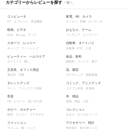
カテゴリーからレビューを探す
一覧へ
コンピュータ
家電、AV、カメラ
タブレット
周辺機器
キッチン
映像
オーディオ
PC
映画、ビデオ
おもちゃ、ゲーム
グッズ
フィギュア
ビンテージ
DVD
Blu-ray
スポーツ、レジャー
自動車、オートバイ
キャンプ
フィッシング
自動車
工具
ETC
ビューティー、ヘルスケア
食品、飲料
ダイエット
癒し
調味料、スパイス
菓子
文房具、オフィス用品
花、園芸
筆記具
手帳
ガーデニング
観葉植物
タレントグッズ
コミック、アニメグッズ
サイン
ファンクラブ会報
コスプレ衣装
直筆画
音楽
本、雑誌
レコード
思い出の品
漫画
雑誌
小説
CD
ホビー、カルチャー
コレクション
模型
ラジコン
プラモデル
おまけ
ボトルキャップ
ファッション
アクセサリー、時計
アパレル
靴
バッグ
懐中時計
時計用ケース