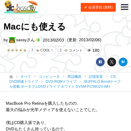
会員登録 (無料)
Macにも使える
by
sassyさん
(更新: 2013/02/06)
2013/02/03
180
7
COOL！
2
コメント
すべて
コンピュータ
周辺機器
記憶装置
CD、
DVD関連ドライブ
DVD-ROMドライブ
BUFFALO Boostケーブ
ル搭載 ポータブルDVDドライブ ホワイト DVSM-PC58U2V-WH
MacBook Pro Retinaを購入したものの、
最大の悩みが光学メディアを使えないことでした。
僕はCD購入派であり、
DVDもたくさん持っているので、