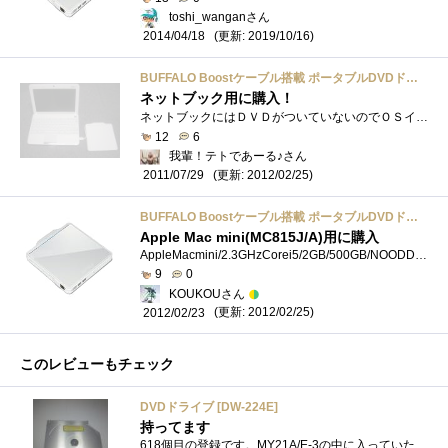
toshi_wanganさん
(更新: 2019/10/16)
2014/04/18
BUFFALO Boostケーブル搭載 ポータブルDVDドライブ ホワイト DVSM-PC58U2V-WH
ネットブック用に購入！
ネットブックにはＤＶＤがついていないのでＯＳインストール用に購入しました。このモデルは映画などは見ることができないモデルです。見る�...
12
6
我輩！テトであーる♪さん
(更新: 2012/02/25)
2011/07/29
BUFFALO Boostケーブル搭載 ポータブルDVDドライブ ホワイト DVSM-PC58U2V-WH
Apple Mac mini(MC815J/A)用に購入
AppleMacmini/2.3GHzCorei5/2GB/500GB/NOODDMC815J/A購入時にWindows7をインストールするために購入しました。通常のケーブルの他、Boostケーブルがあり電力供給不...
9
0
KOUKOUさん
(更新: 2012/02/25)
2012/02/23
このレビューもチェック
DVDドライブ [DW-224E]
持ってます
618個目の登録です。MY21A/E-3の中に入っていたCD/DVD-ROMドライブです。書き込みはできないです…。速度はそれほど悪くないですが、2007年製なのにCD-...