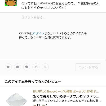
そうですね！Windowsにも使えるので、PC複数持ちの人
にもおすすめかもしれないです！
ZIGSOWに
ログイン
するとコメントやこのアイテムを
持っているユーザー全員に質問できます。
コメントする
このアイテムを持ってる人のレビュー
BUFFALO Boostケーブル搭載 ポータブルDVDドライブ ホワイト DVSM-PC58U2V-WH
安くて確りしているポータブルＤＶＤドライブ
現在使用している古いＤＶＤカムＯＳが８に切り替わった時点で、カメラ→ＰＣ間のケーブル接続でのデータの受け渡しが出来なくなりまして(要�...
13
0