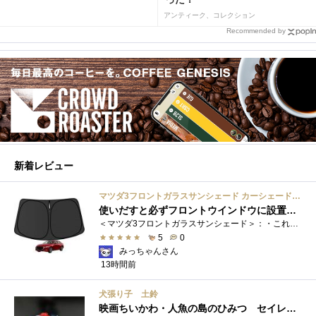
アンティーク、コレクション
Recommended by
新着レビュー
マツダ3フロントガラスサンシェード カーシェード 車用 フロントウィンドウさんしえーど 遮光 断熱 カスタムパーツ 車種専用設計 折り畳み式 取付簡単 収納袋付き
使いだすと必ずフロントウインドウに設置する習慣がつきます
＜マツダ3フロントガラスサンシェード＞：・これまで使用していたサンシェードでも使用できるのですが、車内に蛇腹に畳んだサンシェード は�...
5
0
みっちゃんさん
13時間前
犬張り子 土鈴
映画ちいかわ・人魚の島のひみつ セイレーンのモデルは犬だった？