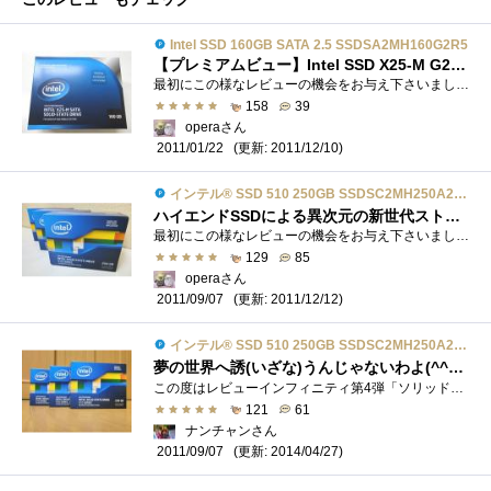
Intel SSD 160GB SATA 2.5 SSDSA2MH160G2R5
【プレミアムビュー】Intel SSD X25-M G2 160GB編です♪
最初にこの様なレビューの機会をお与え下さいましたzigsow様、Intel様、プレミアムレビュー関係者の皆様、本当に有難う御座います！前回のレビュ...
158
39
operaさん
(更新: 2011/12/10)
2011/01/22
インテル® SSD 510 250GB SSDSC2MH250A2K5
ハイエンドSSDによる異次元の新世代ストレージ体験です♪
最初にこの様なレビューの機会をお与え下さいましたzigsow様、Intel様、プレミアムレビュー関係者の皆様、本当に有難う御座います！レビューの概...
129
85
operaさん
(更新: 2011/12/12)
2011/09/07
インテル® SSD 510 250GB SSDSC2MH250A2K5
夢の世界へ誘(いざな)うんじゃないわよ(^^ゞ【ネタなし追記】見やすくしました｡
この度はレビューインフィニティ第4弾「ソリッド三連星」に御選出を頂き有難う御座います｡この様な機会を下さったzigsow様、Intel様に心より感�...
121
61
ナンチャンさん
(更新: 2014/04/27)
2011/09/07