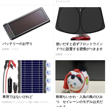
コンピュータ
バッテリーのお守り
使いだすと必ずフロントウイン
ドウに設置する習慣がつきます
自動車、バイク
自動車、バイク
車用ではないけれど
映画ちいかわ・人魚の島のひみ
つ セイレーンのモデルは犬だ
POWOXI アップグレード版 7.5W ソーラーバッテリートリクルチャージャーメンテナー 12V ポータブル防水ソーラーパネル トリクル充電キット 車、自動車、オートバイ、ボート、マリン、RV、トレーラー、スノーモービルなど用
った？