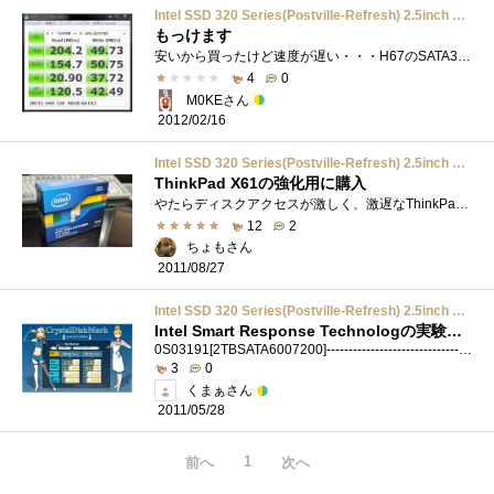
Intel SSD 320 Series(Postville-Refresh) 2.5inch MLC 9.5mm 40GB ResellerBOX SSDSA2CT040G3K5
もっけます
安いから買ったけど速度が遅い・・・H67のSATA3接続で計測してみたけど意味ないち・・・・だけどINTEL様だけあって公称値は出てるち！やったああ�...
4
0
M0KEさん
2012/02/16
Intel SSD 320 Series(Postville-Refresh) 2.5inch MLC 9.5mm 40GB ResellerBOX SSDSA2CT040G3K5
ThinkPad X61の強化用に購入
やたらディスクアクセスが激しく、激遅なThinkPadX61のHDDをSSD化すべく購入。それにしてもintelのSSDも40GBとはいえ、7,000円台で購入できるようになる�...
12
2
ちょもさん
2011/08/27
Intel SSD 320 Series(Postville-Refresh) 2.5inch MLC 9.5mm 40GB ResellerBOX SSDSA2CT040G3K5
Intel Smart Response Technologの実験として
0S03191[2TBSATA6007200]-----------------------------------------------------------------------CrystalDiskMarkNanoPicoEdition1.0(C)2011zigsowInc.(C)2007-2010hiyohiyoCrystalDewWorld:http://crystalmar...
3
0
くまぁさん
2011/05/28
1
前へ
次へ