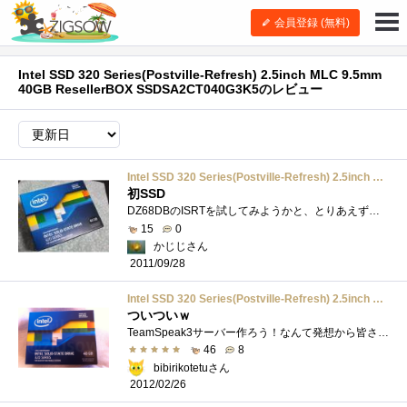
会員登録 (無料)
Intel SSD 320 Series(Postville-Refresh) 2.5inch MLC 9.5mm
40GB ResellerBOX SSDSA2CT040G3K5のレビュー
Intel SSD 320 Series(Postville-Refresh) 2.5inch MLC 9.5mm 40GB ResellerBOX SSDSA2CT040G3K5
初SSD
DZ68DBのISRTを試してみようかと、とりあえず安いのを探していた所これを見かけたので購入。安いわりにマウンタや電源変換ケーブルが付属してい�...
15
0
かじじさん
2011/09/28
Intel SSD 320 Series(Postville-Refresh) 2.5inch MLC 9.5mm 40GB ResellerBOX SSDSA2CT040G3K5
ついついｗ
TeamSpeak3サーバー作ろう！なんて発想から皆さんのアドバイスでUbuntuを手に入れどうせOSとTeamSpeak3しか入れないならコレくらいの容量でいいんじゃ�...
46
8
bibirikotetuさん
2012/02/26