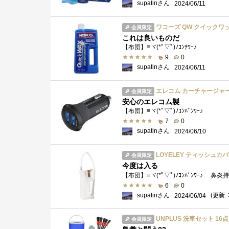
supatinさん
2024/06/11
ワコーズ QW クイックワックス
会員限定
これは良いものだ
【布団】≡ヾ(*ﾟ▽ﾟ)ﾉｺﾝﾁﾜｰ♪
9
0
supatinさん
2024/06/11
エレコム カーチャージャー シガーソケット 24W
会員限定
安心のエレコム製
【布団】≡ヾ(*ﾟ▽ﾟ)ﾉｺﾝﾊﾞﾝﾜｰ♪
7
0
supatinさん
2024/06/10
LOYELEY ティッシュカバー 吊り下げ
会員限定
今度は入る
6
0
supatinさん
(更新: 
2024/06/04
UNPLUS 洗車セット 16
会員限定