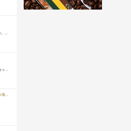
コスモ、古いのでミラーの周囲が黒ずんでいてすぐに実用的に問題出るレベルではないがあまり見栄えがいいものではない。実は家族のミラジー�...
【布団】≡ヾ(*ﾟ▽ﾟ)ﾉｺﾝﾊﾞﾝﾜｰ♪ 硬い足の車高短に爆光ドライビングライト（車検非対応）を付けて光軸跳ねてると今でもカッコい...
け簡単