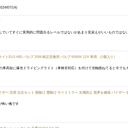
024/07/14)
ー
ライトD1S HID バルブ 35W 純正交換用 バルブ 6500K 12V 車用 （2個入り）
左右セット 雨除け 雪除け サイドミラー 水滴防止 視界を確保 バイザー 水滴防止 雨雪天気に 保護カバー 安全運転 車用 外装パーツ 取り付
と夜が怖い俺です