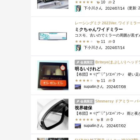
10
2
下小川さん
(更新: 2
2024/07/14
レーシングミク 2023Ver. ワイドミラ
ミクちゃんワイドミラー
11
0
下小川さん
2024/07/14
Briteye(まぶしい) ヘッド
会員限定
明るいけれど
11
0
supatinさん
2024/07/08
Shnmersy ドアミラー バイザー 汎用 
会員限定
視界確保
【布団】≡ヾ(*ﾟ▽ﾟ)ﾉｺﾝﾊﾞﾝﾜｰ♪ 雨
8
0
supatinさん
2024/07/02