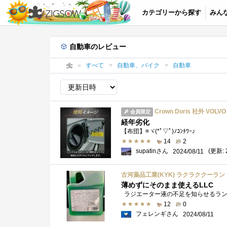
カテゴリーから探す
みん
自動車のレビュー
すべて
自動車、バイク
自動車
Crown Doris 社外 VOL
会員限定
経年劣化
【布団】≡ヾ(*ﾟ▽ﾟ)ﾉｺﾝﾁﾜｰ♪
14
2
supatinさん
(更新: 
2024/08/11
古河薬品工業(KYK) ラクラククーラント 2
薄めずにそのまま使えるLLC
12
0
フェレンギさん
2024/08/11