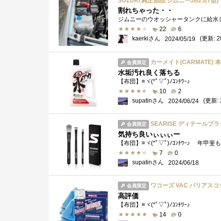
SUZUKI 純正部品 ジムニーJB23(7型)
割れちゃった・・
22
6
kaerkiさん
(更新: 2
2024/05/19
カーメイト(CARMATE)
会員限定
水垢汚れ良く落ちる
【布団】≡ヾ(*ﾟ▽ﾟ)ﾉｺﾝﾁﾜｰ♪
10
2
supatinさん
(更新: 
2024/06/24
SEARISE ディテールブ
会員限定
気持ち良いぃぃぃー
【布団】≡ヾ(*ﾟ▽ﾟ)ﾉｺﾝﾁﾜｰ♪ 
7
0
supatinさん
2024/06/18
ワコーズ VAC バリアスコ
会員限定
高評価
【布団】≡ヾ(*ﾟ▽ﾟ)ﾉｺﾝﾁﾜｰ♪
14
0