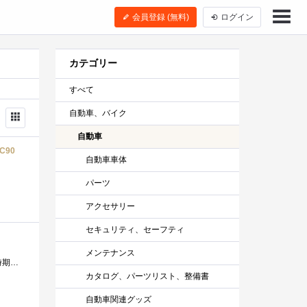
会員登録 (無料)
ログイン
カテゴリー
すべて
自動車、バイク
自動車
C90
自動車車体
パーツ
アクセサリー
セキュリティ、セーフティ
メンテナンス
ラジエーター液の不足を知らせるランプが点灯しました。 車体の下に 僅かなシミを見つけることがありますが この時期はエアコンが排出...
カタログ、パーツリスト、整備書
自動車関連グッズ