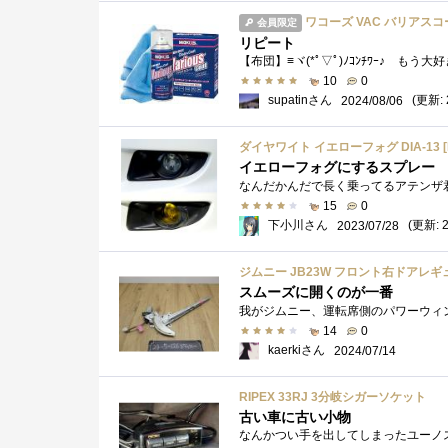
ワコーズ VAC バリアスコ
会員限定
リピート
【布団】≡ヾ(*ﾟ▽ﾟ)ﾉｺﾝﾁﾜｰ♪ もう大
10
0
supatinさん
(更新: 
2024/08/06
ダイヤワイト イエローフォグ DIA-13 [
イエローフォグにするスプレー
15
0
下小川さん
(更新: 2
2023/07/28
ジムニー JB23W フロント右ドアレギュレー
スムーズに開くのが一番
14
0
kaerkiさん
2024/07/14
RIPEX 33RJ 3分岐シガーソケット
古い車に古い小物