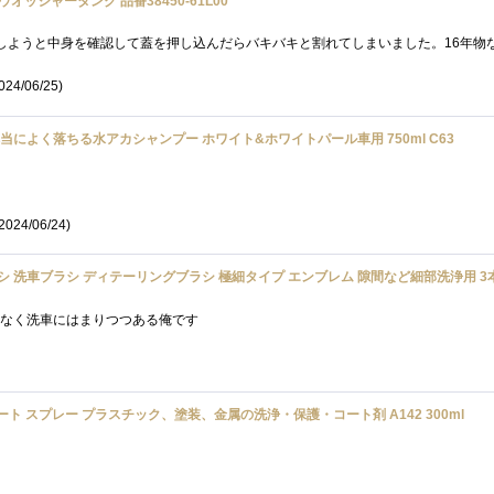
 ウオッシャータンク 品番38450-61L00
024/06/25)
 本当によく落ちる水アカシャンプー ホワイト&ホワイトパール車用 750ml C63
2024/06/24)
ラシ 洗車ブラシ ディテーリングブラシ 極細タイプ エンブレム 隙間など細部洗浄用 3本セ
年甲斐もなく洗車にはまりつつある俺です
ート スプレー プラスチック、塗装、金属の洗浄・保護・コート剤 A142 300ml