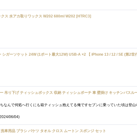
 水アカ取りワックス W202 680ml W202 [HTRC3]
 (1ポート最大12W) USB-A ×2 【 iPhone 13 / 12 / SE (第2世代) / Android 対応 】 ブラック EC-DC
 ティッシュボックス 収納 ティッシュポーチ 車 壁掛け キッチンバスルーム用 ティッシュケース ヘッドレスト用 カー用品 車用 ホ
2024/06/04)
点 洗車用品 ブラシ バケツ タオル クロス ムートン スポンジ セット