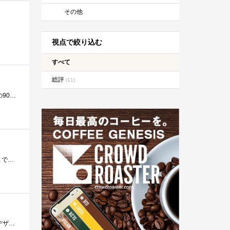
その他
視点で絞り込む
すべて
総評
(11)
なんだかんだで長く乗ってるアテンザ君。気付けば20年前の車と決して新しい車ではないのだが、自分的にはもう少し前の90年代の車が好み。なの�...
我がジムニー、運転席側のパワーウィンドウが動かなくなりました。というかなっていました、かれこれ半年以上そのままでしたｗ 一度開くと�...
なんかつい手を出してしまったユーノスコスモとかいう90年代初頭カー。内装は現行車と言われても違和感の無いようなデザイン（前ユーザーが木...