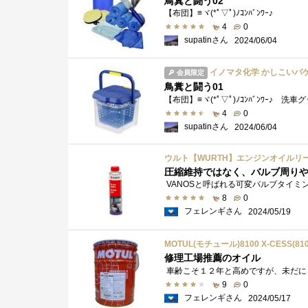
鳥糞と闘う02
【布団】≡ヾ(*ﾟ▽ﾟ)ﾉｺﾝﾊﾞﾝﾜｰ♪
4
0
supatinさん
2024/06/04
イノマタ化学 かしこいバケ
会員限定
鳥糞と闘う01
4
0
supatinさん
2024/06/04
ウルト【WURTH】エンジンオイルリーク
8
0
フェレンギさん
2024/05/19
MOTUL(モチュール)8100 X-CESS(8
修理工場推薦のオイル
9
0
フェレンギさん
2024/05/17