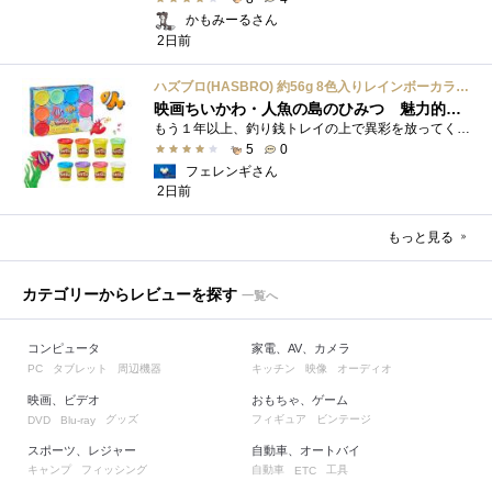
かもみーるさん
2日前
ハズブロ(HASBRO) 約56g 8色入りレインボーカラーのプレイ・ドー、新学期用品、2才以上のプリスクールの子供向け、子供向けのアート&クラフト 粘土 ねんど、こどもの日、子供の日プレゼント
映画ちいかわ・人魚の島のひみつ 魅力的なビラン：セイレーンを造ってみた
もう１年以上、釣り銭トレイの上で異彩を放ってくれたミャクミャクのマグネット 映画ちいかわ人魚の島のひみつを鑑賞後、素敵なビランのセイ...
5
0
フェレンギさん
2日前
もっと見る
カテゴリーからレビューを探す
一覧へ
コンピュータ
家電、AV、カメラ
タブレット
周辺機器
キッチン
映像
オーディオ
PC
映画、ビデオ
おもちゃ、ゲーム
グッズ
フィギュア
ビンテージ
DVD
Blu-ray
スポーツ、レジャー
自動車、オートバイ
キャンプ
フィッシング
自動車
工具
ETC