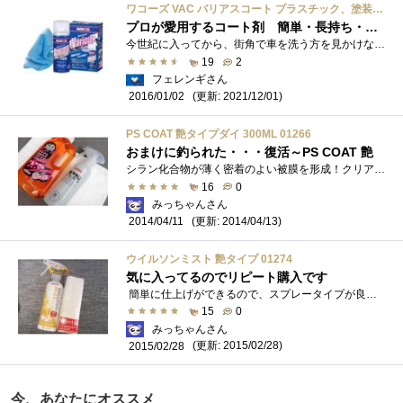
ワコーズ VAC バリアスコート プラスチック、塗装、金属の洗浄・保護・コート剤 A141 300ml A141 [HTRC3]
プロが愛用するコート剤 簡単・長持ち・効果あり 低価格 プロが認めるすごい度
今世紀に入ってから、街角で車を洗う方を見かけなくなりました。 街の洗車場も減りました。 綺麗にしておきたい方の多くはプロに依頼してコ�...
19
2
フェレンギさん
(更新: 2021/12/01)
2016/01/02
PS COAT 艶タイプダイ 300ML 01266
おまけに釣られた・・・復活～PS COAT 艶
シラン化合物が薄く密着のよい被膜を形成！クリアな艶と驚きのスベリを実現！こんな効果が期待できるということで、以前、使っていました。�...
16
0
みっちゃんさん
(更新: 2014/04/13)
2014/04/11
ウイルソンミスト 艶タイプ 01274
気に入ってるのでリピート購入です
簡単に仕上げができるので、スプレータイプが良いのですが、ナフコに行ってみたら、こえｗが2個しか無いんですよ。次は、置いてないかもし�...
15
0
みっちゃんさん
(更新: 2015/02/28)
2015/02/28
今、あなたにオススメ