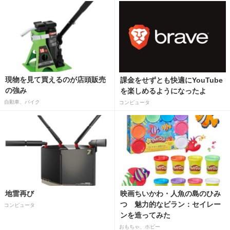
現物を見て買えるのが店頭販売
課金をせずとも快適にYouTube
の強み
を楽しめるようになったよ
自動車、バイク
コンピュータ
地雷再び
映画ちいかわ・人魚の島のひみ
つ 魅力的なビラン：セイレー
コンピュータ
ンを造ってみた
おもちゃ、ホビー