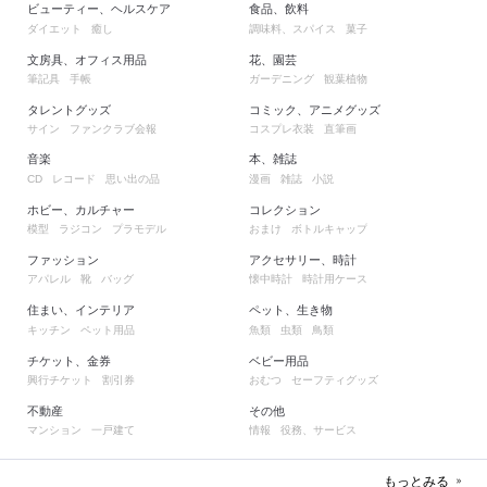
ビューティー、ヘルスケア
食品、飲料
ダイエット
癒し
調味料、スパイス
菓子
文房具、オフィス用品
花、園芸
筆記具
手帳
ガーデニング
観葉植物
タレントグッズ
コミック、アニメグッズ
サイン
ファンクラブ会報
コスプレ衣装
直筆画
音楽
本、雑誌
レコード
思い出の品
漫画
雑誌
小説
CD
ホビー、カルチャー
コレクション
模型
ラジコン
プラモデル
おまけ
ボトルキャップ
ファッション
アクセサリー、時計
アパレル
靴
バッグ
懐中時計
時計用ケース
住まい、インテリア
ペット、生き物
キッチン
ペット用品
魚類
虫類
鳥類
チケット、金券
ベビー用品
興行チケット
割引券
おむつ
セーフティグッズ
不動産
その他
マンション
一戸建て
情報
役務、サービス
もっとみる