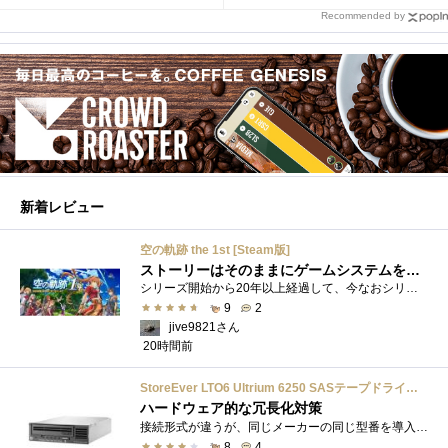
Recommended by
新着レビュー
空の軌跡 the 1st [Steam版]
ストーリーはそのままにゲームシステムを現代化
シリーズ開始から20年以上経過して、今なおシリーズの完結が見えてこない日本ファルコムのストーリーRPG、「英雄伝説軌跡シリーズ」。シリーズ...
9
2
jive9821さん
20時間前
StoreEver LTO6 Ultrium 6250 SASテープドライブ(内蔵型)
ハードウェア的な冗長化対策
接続形式が違うが、同じメーカーの同じ型番を導入しています。製品としてのレビューは下記の方で行っています。いざ使おうとしたときに故障�...
8
4