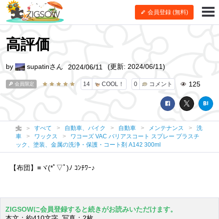
会員登録 (無料)
高評価
by
supatinさん
(更新: 2024/06/11)
2024/06/11
125
14
COOL！
0
コメント
会員限定
すべて
自動車、バイク
自動車
メンテナンス
洗
車
ワックス
ワコーズ VAC バリアスコート スプレー プラスチ
ック、塗装、金属の洗浄・保護・コート剤 A142 300ml
【布団】≡ヾ(*ﾟ▽ﾟ)ﾉ ｺﾝﾁﾜｰ♪
ZIGSOWに会員登録すると続きがお読みいただけます。
本文：約410文字 写真：2枚