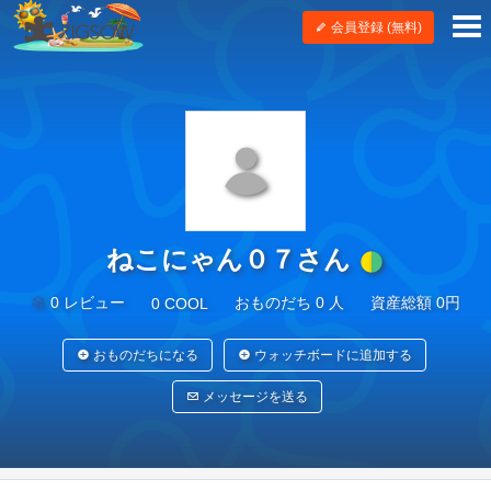
会員登録 (無料)
ねこにゃん０７さん
0 レビュー
おものだち 0 人
資産総額 0円
0 COOL
おものだちになる
ウォッチボードに追加する
メッセージを送る