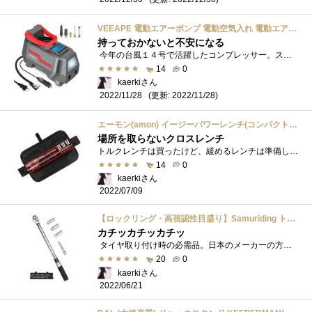
VEEAPE 電動エアーポンプ 電動空気入れ 電動エアコンプレッサー 高品質 小型便利 最大150PSI 家庭用（AC110V）/車用（DC12V）接続式 LEDライト付き 自転車/ロードバイク/車/タイヤ/ボール/浮き輪/風船などに適用 長い電源コード付属 3種類変換ノズル 空気圧指定可能 米式/仏式バルブ対応 日本語取扱説明書付き 一年安心保障
持っておかないと不安になる
今年の台風１４号で活躍したコンプレッサー。スタンドに行こうにも田舎の道路は冠水してたりスタンド自体が被害にあっていたので何気に大活...
14
0
kaerkiさん
(更新: 2022/11/28)
2022/11/28
エーモン(amon) イージーパワーレンチ(コンパクトで車載しやすい、クロスレンチ・十字レンチの 8840
場所を取らないクロスレンチ
トルクレンチは買ったけど、緩めるレンチは準備してなかったです。 「トルクレンチを緩め側で使うなよ」と大阪の機械屋さんから聞いたので買...
14
0
kaerkiさん
2022/07/09
【ロックリング・高視認性目盛り】Samuriding トルクレンチ 自動車 タイヤ交換 12.7mm (1/2インチ) 薄口ロングソケット付 40-200N・m (ブラック)
カチッカチッカチッ
タイヤ取り付け時の必需品。日本のメーカーの方が精度も良いだろうけど、とてもとても高くて買えたもんじゃないですはい。ケース付きなら傷...
20
0
kaerkiさん
2022/06/21