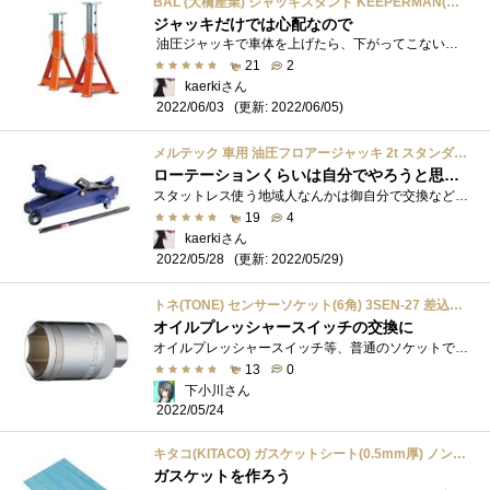
BAL (大橋産業) ジャッキスタンド KEEPERMAN(キーパーマン) 2t 2脚入り 923
ジャッキだけでは心配なので
油圧ジャッキで車体を上げたら、下がってこないようにスタンドも購入しました。 本体材質:スチール製品サイズ(WxDxH):215x190x275mm単品重量:1.7kg(...
21
2
kaerkiさん
(更新: 2022/06/05)
2022/06/03
メルテック 車用 油圧フロアージャッキ 2t スタンダードα 最高値/最低値 385/130mm ブローケース付 Meltec FA-22
ローテーションくらいは自分でやろうと思いました
スタットレス使う地域人なんかは御自分で交換などする人も居るので持っているでしょうが私はタイヤ交換したりローテーションなどしたことあ�...
19
4
kaerkiさん
(更新: 2022/05/29)
2022/05/28
トネ(TONE) センサーソケット(6角) 3SEN-27 差込角9.5mm(3/8") 二面幅27mm
オイルプレッシャースイッチの交換に
オイルプレッシャースイッチ等、普通のソケットでは浅くて入らないモノ用のソケット。がっちり6面で保持した上に、球体の抑えバネがついてい�...
13
0
下小川さん
2022/05/24
キタコ(KITACO) ガスケットシート(0.5mm厚) ノンアスベスト材 960-0502005
ガスケットを作ろう