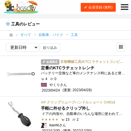
会員登録 (無料)
工具のレビュー
すべて
自動車、バイク
工具
絞り込み
京都機械工具(KTC) ラチェットコンビネーションレンチ 10mm MSR1A10
会員限定
定番のKTCラチェットレンチ
バッテリー交換など車のメンテナンス時にあると便利なラチェットレンチ。 レーダー探知機やドライブレコーダーなどヒューズボックスから電源...
4
0
やくりさん
(更新: 2023/04/28)
2023/04/24
AP クリップリムーブハンドルショート CH818
手軽に外せるクリップ外し
ドアの内張や、自動車のいろんな場所に使われているクリップ外しです。短い物の方が勝手が良いと思い買ってみました。 横から見ると先端に�...
15
2
kaerkiさん
(更新: 2022/12/30)
2022/12/30