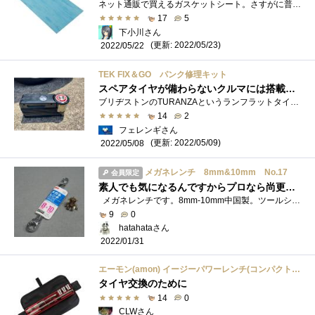
ネット通販で買えるガスケットシート。さすがに普通の人はそうそう買わないので店頭で見かける事は少ないからネット通販様様である。これに�...
17
5
下小川さん
(更新: 2022/05/23)
2022/05/22
TEK FIX＆GO パンク修理キット
スペアタイヤが備わらないクルマには搭載義務があるパンク修理キット
ブリヂストンのTURANZAというランフラットタイヤが装備されていたBMW116なのですが 次のタイヤとしてミシュランのオールシーズンタイヤを選びま�...
14
2
フェレンギさん
(更新: 2022/05/09)
2022/05/08
メガネレンチ 8mm&10mm No.17
会員限定
素人でも気になるんですからプロなら尚更なんでしょうね。
メガネレンチです。8mm-10mm中国製。ツールシリーズ。先日買った100均のコンビネーションスパナ。最初のうちは問題なかったのですが、あると�...
9
0
hatahataさん
2022/01/31
エーモン(amon) イージーパワーレンチ(コンパクトで車載しやすい、クロスレンチ・十字レンチの 8840
タイヤ交換のために
14
0
CLWさん