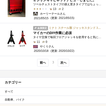
オジサンキャビネットデビューしました。
ツールチェストタイプの据え置きタイプではちょっとした移動ができないので車輪付きを買いました
13
2
ホーリーテールさん
(更新: 2021/05/15)
2021/05/15
ミナト スチール製 ジャッキスタンド 3t 2基 MJS-3．0ST-2P 3トン
会員限定
マイカーのDIY作業に必須
タイヤ交換で毎回フロアジャッキを使用すると気になっていたジャッキスタンドの存在。 安全性のためには欠かせないと考えて購入した。安価な...
11
0
やくりさん
(更新: 2020/10/22)
2020/10/18
3
前へ
次へ
カテゴリー
すべて
自動車、バイク