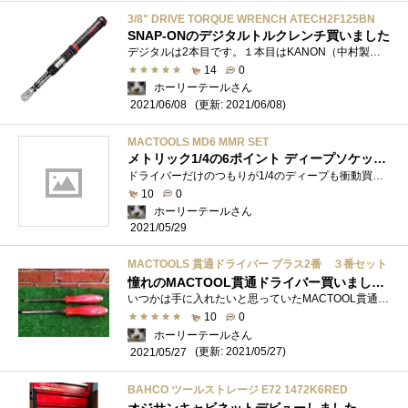
3/8" DRIVE TORQUE WRENCH ATECH2F125BN
SNAP-ONのデジタルトルクレンチ買いました
デジタルは2本目です。１本目はKANON（中村製作所）のでしたが100nmまでなのにデカく開封すらしてませんｗオートバイや自動車で使う場合、狭い場...
14
0
ホーリーテールさん
(更新: 2021/06/08)
2021/06/08
MACTOOLS MD6 MMR SET
メトリック1/4の6ポイント ディープソケットです
ドライバーだけのつもりが1/4のディープも衝動買いです。↑を買ったついでにこれもと買ってしまいましたｗ1/4のディープはまだ持っていなかっ�...
10
0
ホーリーテールさん
2021/05/29
MACTOOLS 貫通ドライバー プラス2番 ３番セット
憧れのMACTOOL貫通ドライバー買いました。
いつかは手に入れたいと思っていたMACTOOL貫通ドライバーを手に入れました 最近？道具系の中古販売買取店ができ始めて久しいのですが なんとな...
10
0
ホーリーテールさん
(更新: 2021/05/27)
2021/05/27
BAHCO ツールストレージ E72 1472K6RED