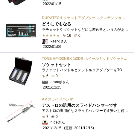
2022/01/15
DURATECH ソケットアダプター エクステンションバー ユニバーサルソケット ソケット変換アダプター 差込角6.35mm 9.5mm 12.7mm CR-V製 メッキ仕上げ 収納ケース付 10点セット
どうにでもなる
ラチェットやソケットなどには差込角というのがありますが、ラチェットが1つしかないとその差込角サイズばかりのソケットを集めるしかありま�...
16
0
kaerkiさん
2022/01/06
TONE AP403NBK 1/2DR ホイールナットソケットセット 3本組
ソケットセット
ラチェットハンドルとデジトルクアダプターをTONEで揃えたので、ソケットもTONEにしようと思いこちらを購入。レール付きの物も有ったが、ケース...
6
0
araragiさん
2021/12/25
AP スライドハンマー
アストロの汎用のスライドハンマーです
アストロの汎用的なスライドハンマーです安いし何ら問題ありません 過去にスライディングハンマーと言えばこんなのを持っていましたが・・・...
7
0
hideさん
(更新: 2021/12/15)
2021/12/15