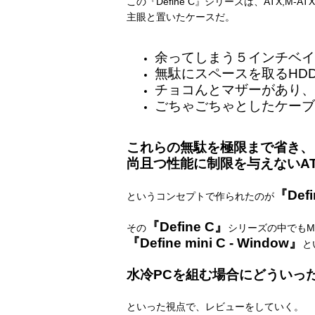
この『Define C』シリーズは、ATX,
主眼と置いたケースだ。
余ってしまう５インチベイ
無駄にスペースを取るHD
チョコんとマザーがあり、
ごちゃごちゃとしたケーブ
これらの無駄を極限まで省き、
尚且つ性能に制限を与えないA
『Defi
というコンセプトで作られたのが
『Define C』
その
シリーズの中でもM-A
『Define mini C - Window』
と
水冷PCを組む場合にどうい
といった視点で、レビューをしていく。