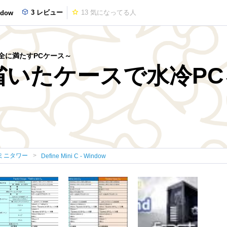
3 レビュー
13
気になってる人
ndow
スを完全に満たすPCケース～
省いたケースで水冷PC
Xミニタワー
Define Mini C - Window